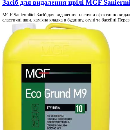
Засіб для видалення цвілі MGF Saniermi
MGF Saniermittel Засіб для видалення плісняви ​​ефективно вида
еластичні шви, кам'яна кладка в будинку, сауні та басейні.Пер