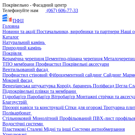
Покрівельно - Фасадний центр
Телефонуйте нам
(067) 606-77-33
ПФЦ
Головна
Новини та акції
Постачальники, виробники та партнери
Наші о
Каталог
Натуральний камінь
Природний камінь
Покрівля
Керамічна черепиця
Цементно-піщана черепиця
Металочерепи
ТПО мембрани
Профнастил
Покрівельні аксесуари
Вентильований фасад
Профнастил стіновий
Фіброцементний сайдинг
Сайдинг
Марм
Мокрий фасад
Венеціанська штукатурка
Короїд, баранець
Поліфасад
Цегла
Сл
Підпокрівельні плівки та мембрани
Гідробар'єр
Паробар'єр
Вітробар'єр
Монтажні стрічки та аксес
Благоустрій
Прозорі навіси та конструкції
Сітки для огорожі
Тротуарна пли
Полікарбонат
Стільниковий
Монолітний
Профільований
ПВХ-лист профільо
Водостічні системи
Пластикові
Сталеві
Мідні та інші
Системи антиобмерзання
Утеплювачі