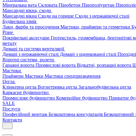
Мінеральна вата
Скловата
Пінобетон
Пінополіуретан
Пінополі
Мансардні вікна, сходи
Мансардні вікна
Сходи на горище
Сходи з нержавіючої сталі
Будівельна хімія
Лаки, фарби та просочення
Мастики, праймери та герметики
Бу
Різне
Покрівельні аксесуари
Геотекстиль, геомембрана, бентонітові 
металу
Димарі та системи вентиляції
Димарі з нержавіючої сталі
Димарі з оцинкованої сталі
Прохідні
Воротні системи, ролети
Гаражні ворота
Промислові ворота
Відкатні, розпашні ворота
Ш
Мастики
Праймери
Мастики
Мастики спецпризначення
Цегла
Клінкерна цегла
Вогнетривка цегла
Загальнобудівельна цегла
Каркасне будівництво
Промислове будівництво
Комерційне будівництво
Приватне бу
SALE
Послуги
Професійний монтаж
Безкоштовна консультація
Безкоштовний 
Контакти