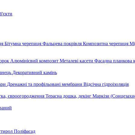
б'єкти
ця
Бітумна черепиця
Фальцева покрівля
Композитна черепиця
Мі
орок
Алюмінієвий композит
Металеві касети
Фасадна планкова 
анець
Декоративний камінь
уари
Дренажні та профільовані мембрани
Відсічна гідроізоляція
тка, євроогородження
Терасна дошка, декінг
Маркізи (Сонцезахи
ваний
стирол
Поліфасад