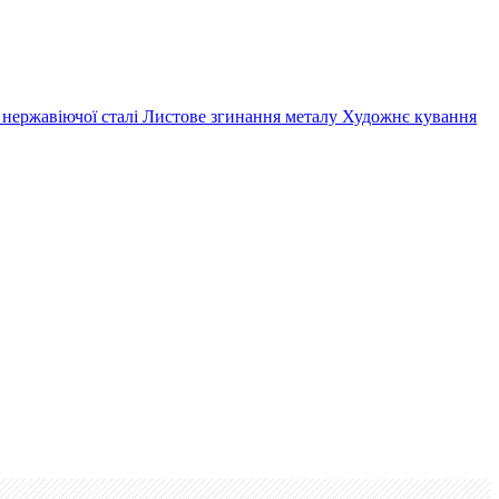
 нержавіючої сталі
Листове згинання металу
Художнє кування