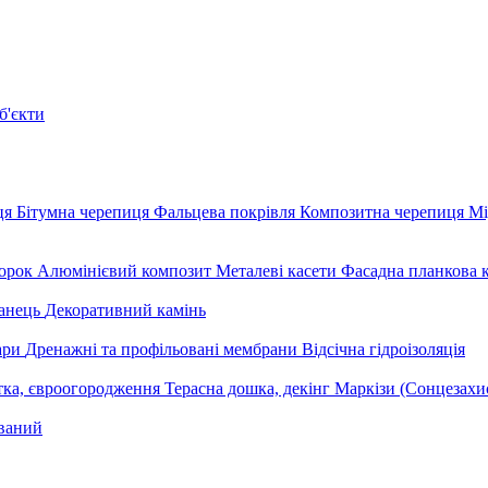
б'єкти
ця
Бітумна черепиця
Фальцева покрівля
Композитна черепиця
Мі
орок
Алюмінієвий композит
Металеві касети
Фасадна планкова 
анець
Декоративний камінь
уари
Дренажні та профільовані мембрани
Відсічна гідроізоляція
тка, євроогородження
Терасна дошка, декінг
Маркізи (Сонцезахи
ваний