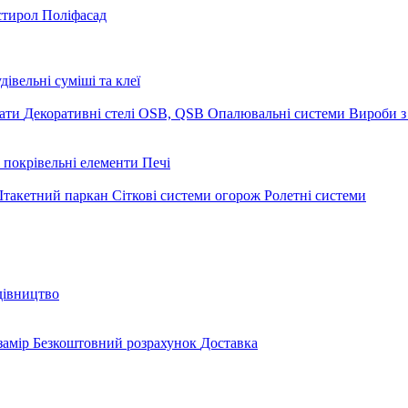
стирол
Поліфасад
дівельні суміші та клеї
мати
Декоративні стелі
OSB, QSB
Опалювальні системи
Вироби з
 покрівельні елементи
Печі
такетний паркан
Сіткові системи огорож
Ролетні системи
дівництво
замір
Безкоштовний розрахунок
Доставка