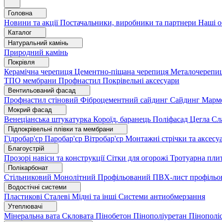
Головна
Новини та акції
Постачальники, виробники та партнери
Наші о
Каталог
Натуральний камінь
Природний камінь
Покрівля
Керамічна черепиця
Цементно-піщана черепиця
Металочерепи
ТПО мембрани
Профнастил
Покрівельні аксесуари
Вентильований фасад
Профнастил стіновий
Фіброцементний сайдинг
Сайдинг
Марм
Мокрий фасад
Венеціанська штукатурка
Короїд, баранець
Поліфасад
Цегла
Сл
Підпокрівельні плівки та мембрани
Гідробар'єр
Паробар'єр
Вітробар'єр
Монтажні стрічки та аксес
Благоустрій
Прозорі навіси та конструкції
Сітки для огорожі
Тротуарна пли
Полікарбонат
Стільниковий
Монолітний
Профільований
ПВХ-лист профільо
Водостічні системи
Пластикові
Сталеві
Мідні та інші
Системи антиобмерзання
Утеплювачі
Мінеральна вата
Скловата
Пінобетон
Пінополіуретан
Пінополі