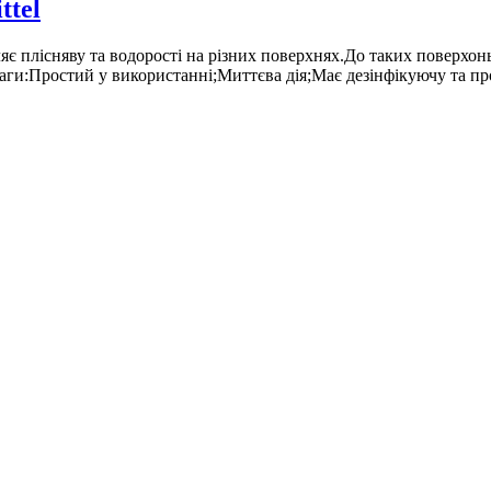
ttel
ляє плісняву та водорості на різних поверхнях.До таких поверхон
еваги:Простий у використанні;Миттєва дія;Має дезінфікуючу та п