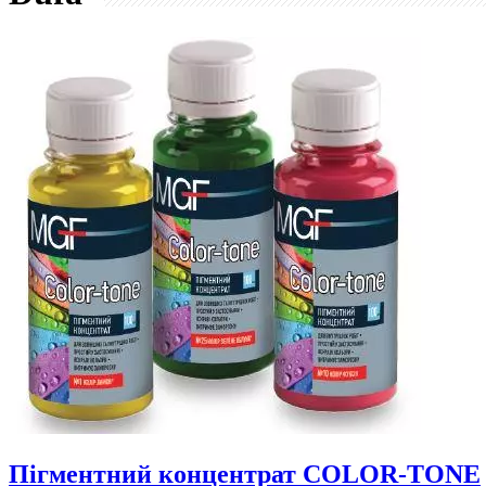
Пігментний концентрат COLOR-TONE