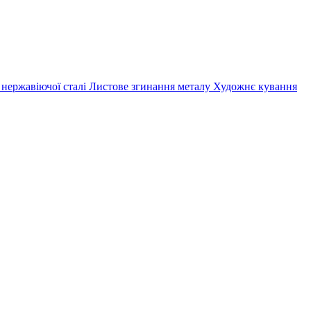
 нержавіючої сталі
Листове згинання металу
Художнє кування