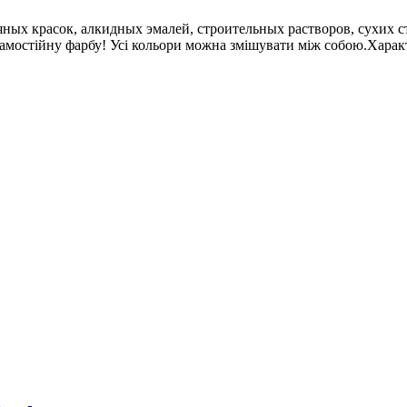
ых красок, алкидных эмалей, строительных растворов, сухих с
 самостійну фарбу! Усі кольори можна змішувати між собою.Хара