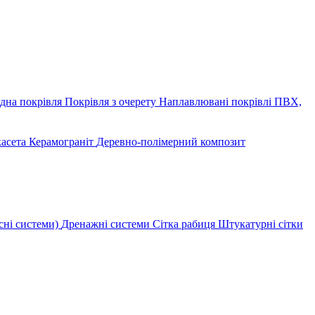
дна покрівля
Покрівля з очерету
Наплавлювані покрівлі
ПВХ,
касета
Керамограніт
Деревно-полімерний композит
сні системи)
Дренажні системи
Сітка рабиця
Штукатурні сітки