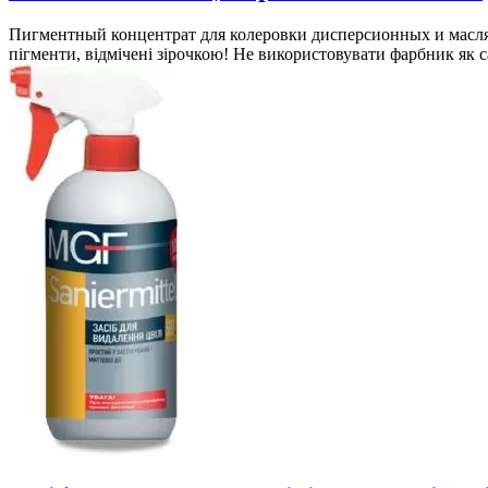
Пигментный концентрат для колеровки дисперсионных и маслян
пігменти, відмічені зірочкою! Не використовувати фарбник як