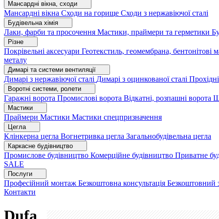
Мансардні вікна, сходи
Мансардні вікна
Сходи на горище
Сходи з нержавіючої сталі
Будівельна хімія
Лаки, фарби та просочення
Мастики, праймери та герметики
Бу
Різне
Покрівельні аксесуари
Геотекстиль, геомембрана, бентонітові 
металу
Димарі та системи вентиляції
Димарі з нержавіючої сталі
Димарі з оцинкованої сталі
Прохідні
Воротні системи, ролети
Гаражні ворота
Промислові ворота
Відкатні, розпашні ворота
Ш
Мастики
Праймери
Мастики
Мастики спецпризначення
Цегла
Клінкерна цегла
Вогнетривка цегла
Загальнобудівельна цегла
Каркасне будівництво
Промислове будівництво
Комерційне будівництво
Приватне бу
SALE
Послуги
Професійний монтаж
Безкоштовна консультація
Безкоштовний 
Контакти
Dufa