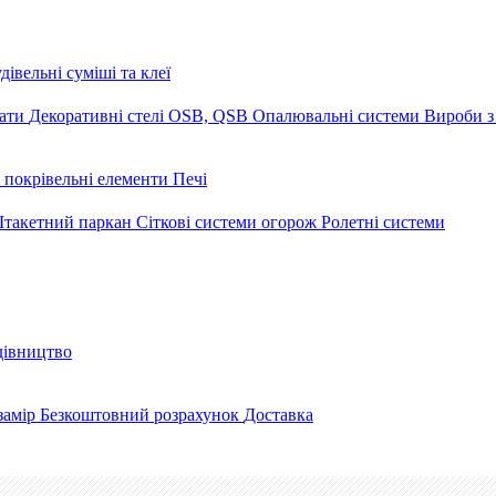
дівельні суміші та клеї
мати
Декоративні стелі
OSB, QSB
Опалювальні системи
Вироби з
 покрівельні елементи
Печі
такетний паркан
Сіткові системи огорож
Ролетні системи
дівництво
замір
Безкоштовний розрахунок
Доставка