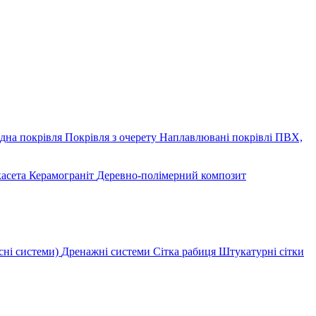
дна покрівля
Покрівля з очерету
Наплавлювані покрівлі
ПВХ,
касета
Керамограніт
Деревно-полімерний композит
сні системи)
Дренажні системи
Сітка рабиця
Штукатурні сітки