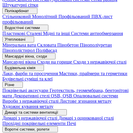
Штукатурні сітки
Полікарбонат
Стільниковий
Монолітний
Профільований
ПВХ-лист
профільований
Водостічні системи
Пластикові
Сталеві
Мідні та інші
Системи антиобмерзання
Утеплювачі
Мінеральна вата
Скловата
Пінобетон
Пінополіуретан
Пінополістирол
Поліфасад
Мансардні вікна, сходи
Мансардні вікна
Сходи на горище
Сходи з нержавіючої сталі
Будівельна хімія
Лаки, фарби та просочення
Мастики, праймери та герметики
Будівельні суміші та клеї
Різне
Покрівельні аксесуари
Геотекстиль, геомембрана, бентонітові
мати
Декоративні стелі
OSB, QSB
Опалювальні системи
Вироби з нержавіючої сталі
Листове згинання металу
Художнє кування металу
Димарі та системи вентиляції
Димарі з нержавіючої сталі
Димарі з оцинкованої сталі
Прохідні покрівельні елементи
Печі
Воротні системи, ролети