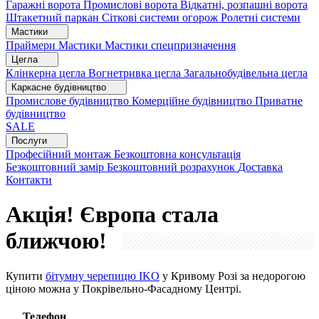
Гаражні ворота
Промислові ворота
Відкатні, розпашні ворота
Штакетний паркан
Сіткові системи огорож
Ролетні системи
Мастики
Праймери
Мастики
Мастики спецпризначення
Цегла
Клінкерна цегла
Вогнетривка цегла
Загальнобудівельна цегла
Каркасне будівництво
Промислове будівництво
Комерційне будівництво
Приватне
будівництво
SALE
Послуги
Професійний монтаж
Безкоштовна консультація
Безкоштовний замір
Безкоштовний розрахунок
Доставка
Контакти
Акція! Європа стала
ближчою!
Купити
бітумну черепицю IKO
у Кривому Розі за недорогою
ціною можна у Покрівельно-Фасадному Центрі.
Телефон