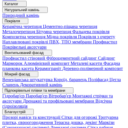
Каталог
Натуральний камінь
Природний камінь
Покрівля
Керамічна черепиця
Цементно-піщана черепиця
Металочерепиця
Бітумна черепиця
Фальцева покрівля
Композитна черепиця
Мідна покрівля
Покрівля з очерету
Наплавлювані покрівлі
ПВХ, ТПО мембрани
Профнастил
Покрівельні аксесуари
Вентильований фасад
Профнастил стіновий
Фіброцементний сайдинг
Сайдинг
Марморок
Алюмінієвий композит
Металеві касети
Фасадна
планкова касета
Керамограніт
Деревно-полімерний композит
Мокрий фасад
Венеціанська штукатурка
Короїд, баранець
Поліфасад
Цегла
Сланець
Декоративний камінь
Підпокрівельні плівки та мембрани
Гідробар'єр
Паробар'єр
Вітробар'єр
Монтажні стрічки та
аксесуари
Дренажні та профільовані мембрани
Відсічна
гідроізоляція
Благоустрій
Прозорі навіси та конструкції
Сітки для огорожі
Тротуарна
плитка, євроогородження
Терасна дошка, декінг
Маркізи
(Сонцезахисні системи)
Дренажні системи
Сітка рабиця