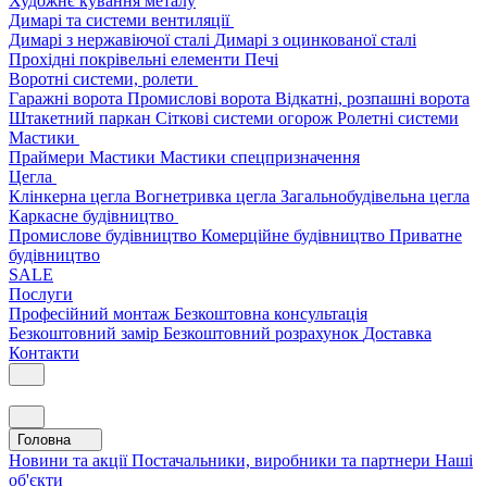
Художнє кування металу
Димарі та системи вентиляції
Димарі з нержавіючої сталі
Димарі з оцинкованої сталі
Прохідні покрівельні елементи
Печі
Воротні системи, ролети
Гаражні ворота
Промислові ворота
Відкатні, розпашні ворота
Штакетний паркан
Сіткові системи огорож
Ролетні системи
Мастики
Праймери
Мастики
Мастики спецпризначення
Цегла
Клінкерна цегла
Вогнетривка цегла
Загальнобудівельна цегла
Каркасне будівництво
Промислове будівництво
Комерційне будівництво
Приватне
будівництво
SALE
Послуги
Професійний монтаж
Безкоштовна консультація
Безкоштовний замір
Безкоштовний розрахунок
Доставка
Контакти
Головна
Новини та акції
Постачальники, виробники та партнери
Наші
об'єкти