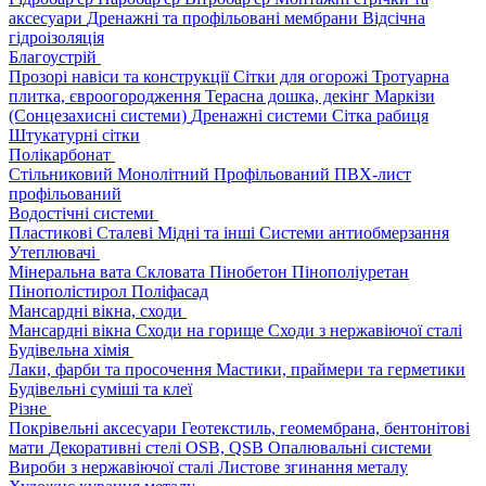
аксесуари
Дренажні та профільовані мембрани
Відсічна
гідроізоляція
Благоустрій
Прозорі навіси та конструкції
Сітки для огорожі
Тротуарна
плитка, євроогородження
Терасна дошка, декінг
Маркізи
(Сонцезахисні системи)
Дренажні системи
Сітка рабиця
Штукатурні сітки
Полікарбонат
Стільниковий
Монолітний
Профільований
ПВХ-лист
профільований
Водостічні системи
Пластикові
Сталеві
Мідні та інші
Системи антиобмерзання
Утеплювачі
Мінеральна вата
Скловата
Пінобетон
Пінополіуретан
Пінополістирол
Поліфасад
Мансардні вікна, сходи
Мансардні вікна
Сходи на горище
Сходи з нержавіючої сталі
Будівельна хімія
Лаки, фарби та просочення
Мастики, праймери та герметики
Будівельні суміші та клеї
Різне
Покрівельні аксесуари
Геотекстиль, геомембрана, бентонітові
мати
Декоративні стелі
OSB, QSB
Опалювальні системи
Вироби з нержавіючої сталі
Листове згинання металу