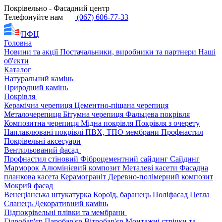
Покрівельно - Фасадний центр
Телефонуйте нам
(067) 606-77-33
ПФЦ
Головна
Новини та акції
Постачальники, виробники та партнери
Наші
об'єкти
Каталог
Натуральний камінь
Природний камінь
Покрівля
Керамічна черепиця
Цементно-піщана черепиця
Металочерепиця
Бітумна черепиця
Фальцева покрівля
Композитна черепиця
Мідна покрівля
Покрівля з очерету
Наплавлювані покрівлі
ПВХ, ТПО мембрани
Профнастил
Покрівельні аксесуари
Вентильований фасад
Профнастил стіновий
Фіброцементний сайдинг
Сайдинг
Марморок
Алюмінієвий композит
Металеві касети
Фасадна
планкова касета
Керамограніт
Деревно-полімерний композит
Мокрий фасад
Венеціанська штукатурка
Короїд, баранець
Поліфасад
Цегла
Сланець
Декоративний камінь
Підпокрівельні плівки та мембрани
Гідробар'єр
Паробар'єр
Вітробар'єр
Монтажні стрічки та