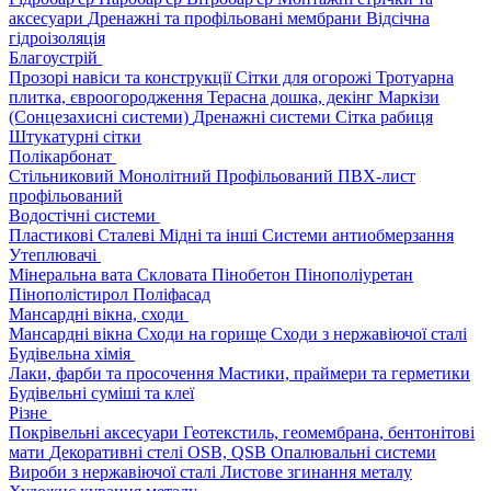
аксесуари
Дренажні та профільовані мембрани
Відсічна
гідроізоляція
Благоустрій
Прозорі навіси та конструкції
Сітки для огорожі
Тротуарна
плитка, євроогородження
Терасна дошка, декінг
Маркізи
(Сонцезахисні системи)
Дренажні системи
Сітка рабиця
Штукатурні сітки
Полікарбонат
Стільниковий
Монолітний
Профільований
ПВХ-лист
профільований
Водостічні системи
Пластикові
Сталеві
Мідні та інші
Системи антиобмерзання
Утеплювачі
Мінеральна вата
Скловата
Пінобетон
Пінополіуретан
Пінополістирол
Поліфасад
Мансардні вікна, сходи
Мансардні вікна
Сходи на горище
Сходи з нержавіючої сталі
Будівельна хімія
Лаки, фарби та просочення
Мастики, праймери та герметики
Будівельні суміші та клеї
Різне
Покрівельні аксесуари
Геотекстиль, геомембрана, бентонітові
мати
Декоративні стелі
OSB, QSB
Опалювальні системи
Вироби з нержавіючої сталі
Листове згинання металу