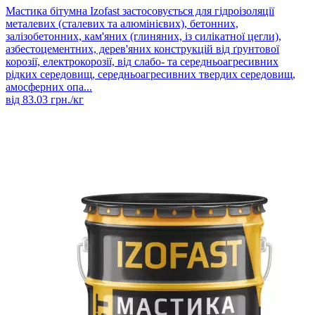
Мастика бітумна Izofast застосовується для гідроізоляції
металевих (сталевих та алюмінієвих), бетонних,
залізобетонних, кам'яних (глиняних, із силікатної цегли),
азбестоцементних, дерев'яних конструкцій від ґрунтової
корозії, електрокорозії, від слабо- та середньоагресивних
рідких середовищ, середньоагресивних твердих середовищ,
амосферних опа...
від
83.03
грн./кг