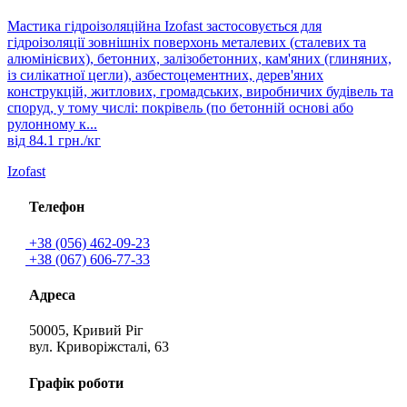
Мастика гідроізоляційна Izofast застосовується для
гідроізоляції зовнішніх поверхонь металевих (сталевих та
алюмінієвих), бетонних, залізобетонних, кам'яних (глиняних,
із силікатної цегли), азбестоцементних, дерев'яних
конструкцій, житлових, громадських, виробничих будівель та
споруд, у тому числі: покрівель (по бетонній основі або
рулонному к...
від
84.1
грн./кг
Izofast
Телефон
+38 (056) 462-09-23
+38 (067) 606-77-33
Адреса
50005, Кривий Ріг
вул. Криворіжсталі, 63
Графік роботи