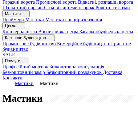
Гаражні ворота
Промислові ворота
Відкатні, розпашні ворота
Штакетний паркан
Сіткові системи огорож
Ролетні системи
Мастики
Праймери
Мастики
Мастики спецпризначення
Цегла
Клінкерна цегла
Вогнетривка цегла
Загальнобудівельна цегла
Каркасне будівництво
Промислове будівництво
Комерційне будівництво
Приватне
будівництво
SALE
Послуги
Професійний монтаж
Безкоштовна консультація
Безкоштовний замір
Безкоштовний розрахунок
Доставка
Контакти
Мастики
Мастики
Мастики