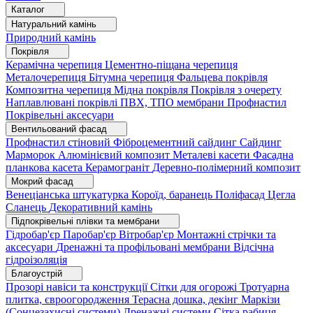
Каталог
Натуральний камінь
Природний камінь
Покрівля
Керамічна черепиця
Цементно-піщана черепиця
Металочерепиця
Бітумна черепиця
Фальцева покрівля
Композитна черепиця
Мідна покрівля
Покрівля з очерету
Наплавлювані покрівлі
ПВХ, ТПО мембрани
Профнастил
Покрівельні аксесуари
Вентильований фасад
Профнастил стіновий
Фіброцементний сайдинг
Сайдинг
Марморок
Алюмінієвий композит
Металеві касети
Фасадна
планкова касета
Керамограніт
Деревно-полімерний композит
Мокрий фасад
Венеціанська штукатурка
Короїд, баранець
Поліфасад
Цегла
Сланець
Декоративний камінь
Підпокрівельні плівки та мембрани
Гідробар'єр
Паробар'єр
Вітробар'єр
Монтажні стрічки та
аксесуари
Дренажні та профільовані мембрани
Відсічна
гідроізоляція
Благоустрій
Прозорі навіси та конструкції
Сітки для огорожі
Тротуарна
плитка, євроогородження
Терасна дошка, декінг
Маркізи
(Сонцезахисні системи)
Дренажні системи
Сітка рабиця