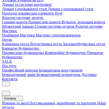
Художнє кування металу
Димарі та системи вентиляції
Димарі з нержавіючої сталі
Димарі з оцинкованої сталі
Прохідні покрівельні елементи
Печі
Воротні системи, ролети
Гаражні ворота
Промислові ворота
Відкатні, розпашні ворота
Штакетний паркан
Сіткові системи огорож
Ролетні системи
Мастики
Праймери
Мастики
Мастики спецпризначення
Цегла
Клінкерна цегла
Вогнетривка цегла
Загальнобудівельна цегла
Каркасне будівництво
Промислове будівництво
Комерційне будівництво
Приватне
будівництво
SALE
Послуги
Професійний монтаж
Безкоштовна консультація
Безкоштовний замір
Безкоштовний розрахунок
Доставка
Контакти
Головна
Новини та акції
Постачальники, виробники та партнери
Наші
об'єкти