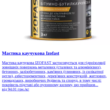
Мастика каучукова Izofast
Мастика каучукова IZOFAST застосовується для гідроізоляції
зовнішніх поверхонь металевих (сталевих та алюмінієвих),
бетонних, залізобетонних, кам'яних (глиняних, із силікатної
цегли), азбестоцементних, дерев'яних конструкцій, житлових,
громадських, виробничих будівель та споруд, в тому числі:
покрівель підставі або рулонному килиму, що прийшов...
від
94.01
грн./кг