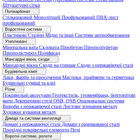
Штукатурні сітки
Полікарбонат
Стільниковий
Монолітний
Профільований
ПВХ-лист
профільований
Водостічні системи
Пластикові
Сталеві
Мідні та інші
Системи антиобмерзання
Утеплювачі
Мінеральна вата
Скловата
Пінобетон
Пінополіуретан
Пінополістирол
Поліфасад
Мансардні вікна, сходи
Мансардні вікна
Сходи на горище
Сходи з нержавіючої сталі
Будівельна хімія
Лаки, фарби та просочення
Мастики, праймери та герметики
Будівельні суміші та клеї
Різне
Покрівельні аксесуари
Геотекстиль, геомембрана, бентонітові
мати
Декоративні стелі
OSB, QSB
Опалювальні системи
Вироби з нержавіючої сталі
Листове згинання металу
Художнє кування металу
Димарі та системи вентиляції
Димарі з нержавіючої сталі
Димарі з оцинкованої сталі
Прохідні покрівельні елементи
Печі
Воротні системи, ролети