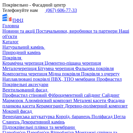
Покрівельно - Фасадний центр
Телефонуйте нам
(067) 606-77-33
ПФЦ
Головна
Новини та акції
Постачальники, виробники та партнери
Наші
об'єкти
Каталог
Натуральний камінь
Природний камінь
Покрівля
Керамічна черепиця
Цементно-піщана черепиця
Металочерепиця
Бітумна черепиця
Фальцева покрівля
Композитна черепиця
Мідна покрівля
Покрівля з очерету
Наплавлювані покрівлі
ПВХ, ТПО мембрани
Профнастил
Покрівельні аксесуари
Вентильований фасад
Профнастил стіновий
Фіброцементний сайдинг
Сайдинг
Марморок
Алюмінієвий композит
Металеві касети
Фасадна
планкова касета
Керамограніт
Деревно-полімерний композит
Мокрий фасад
Венеціанська штукатурка
Короїд, баранець
Поліфасад
Цегла
Сланець
Декоративний камінь
Підпокрівельні плівки та мембрани
Гідробар'єр
Паробар'єр
Вітробар'єр
Монтажні стрічки та