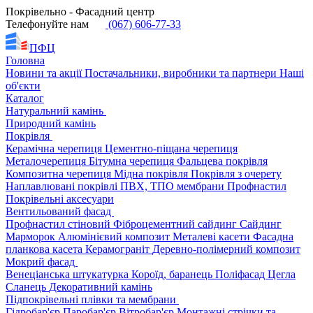
Покрівельно - Фасадний центр
Телефонуйте нам
(067) 606-77-33
ПФЦ
Головна
Новини та акції
Постачальники, виробники та партнери
Наші
об'єкти
Каталог
Натуральний камінь
Природний камінь
Покрівля
Керамічна черепиця
Цементно-піщана черепиця
Металочерепиця
Бітумна черепиця
Фальцева покрівля
Композитна черепиця
Мідна покрівля
Покрівля з очерету
Наплавлювані покрівлі
ПВХ, ТПО мембрани
Профнастил
Покрівельні аксесуари
Вентильований фасад
Профнастил стіновий
Фіброцементний сайдинг
Сайдинг
Марморок
Алюмінієвий композит
Металеві касети
Фасадна
планкова касета
Керамограніт
Деревно-полімерний композит
Мокрий фасад
Венеціанська штукатурка
Короїд, баранець
Поліфасад
Цегла
Сланець
Декоративний камінь
Підпокрівельні плівки та мембрани
Гідробар'єр
Паробар'єр
Вітробар'єр
Монтажні стрічки та