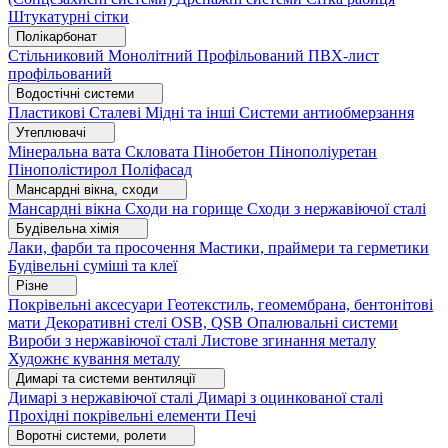
Штукатурні сітки
Полікарбонат
Стільниковий
Монолітний
Профільований
ПВХ-лист
профільований
Водостічні системи
Пластикові
Сталеві
Мідні та інші
Системи антиобмерзання
Утеплювачі
Мінеральна вата
Скловата
Пінобетон
Пінополіуретан
Пінополістирол
Поліфасад
Мансардні вікна, сходи
Мансардні вікна
Сходи на горище
Сходи з нержавіючої сталі
Будівельна хімія
Лаки, фарби та просочення
Мастики, праймери та герметики
Будівельні суміші та клеї
Різне
Покрівельні аксесуари
Геотекстиль, геомембрана, бентонітові
мати
Декоративні стелі
OSB, QSB
Опалювальні системи
Вироби з нержавіючої сталі
Листове згинання металу
Художнє кування металу
Димарі та системи вентиляції
Димарі з нержавіючої сталі
Димарі з оцинкованої сталі
Прохідні покрівельні елементи
Печі
Воротні системи, ролети