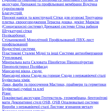
аксесуари
Дренажні та профільовані мембрани
Відсічна
гідроізоляція
Благоустрій
Прозорі навіси та конструкції
Сітки для огорожі
Тротуарна
плитка, євроогородження
Терасна дошка, декінг
Маркізи
(Сонцезахисні системи)
Дренажні системи
Сітка рабиця
Штукатурні сітки
Полікарбонат
Стільниковий
Монолітний
Профільований
ПВХ-лист
профільований
Водостічні системи
Пластикові
Сталеві
Мідні та інші
Системи антиобмерзання
Утеплювачі
Мінеральна вата
Скловата
Пінобетон
Пінополіуретан
Пінополістирол
Поліфасад
Мансардні вікна, сходи
Мансардні вікна
Сходи на горище
Сходи з нержавіючої сталі
Будівельна хімія
Лаки, фарби та просочення
Мастики, праймери та герметики
Будівельні суміші та клеї
Різне
Покрівельні аксесуари
Геотекстиль, геомембрана, бентонітові
мати
Декоративні стелі
OSB, QSB
Опалювальні системи
Вироби з нержавіючої сталі
Листове згинання металу