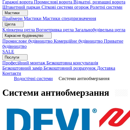
Гаражні ворота
Промислові ворота
Відкатні, розпашні ворота
Штакетний паркан
Сіткові системи огорож
Ролетні системи
Мастики
Праймери
Мастики
Мастики спецпризначення
Цегла
Клінкерна цегла
Вогнетривка цегла
Загальнобудівельна цегла
Каркасне будівництво
Промислове будівництво
Комерційне будівництво
Приватне
будівництво
SALE
Послуги
Професійний монтаж
Безкоштовна консультація
Безкоштовний замір
Безкоштовний розрахунок
Доставка
Контакти
Водостічні системи
Системи антиобмерзання
Системи антиобмерзання