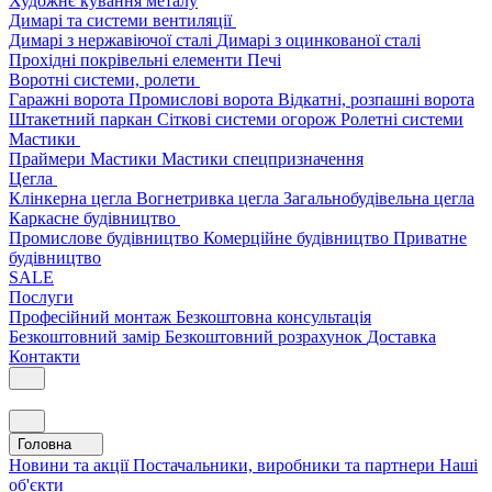
Художнє кування металу
Димарі та системи вентиляції
Димарі з нержавіючої сталі
Димарі з оцинкованої сталі
Прохідні покрівельні елементи
Печі
Воротні системи, ролети
Гаражні ворота
Промислові ворота
Відкатні, розпашні ворота
Штакетний паркан
Сіткові системи огорож
Ролетні системи
Мастики
Праймери
Мастики
Мастики спецпризначення
Цегла
Клінкерна цегла
Вогнетривка цегла
Загальнобудівельна цегла
Каркасне будівництво
Промислове будівництво
Комерційне будівництво
Приватне
будівництво
SALE
Послуги
Професійний монтаж
Безкоштовна консультація
Безкоштовний замір
Безкоштовний розрахунок
Доставка
Контакти
Головна
Новини та акції
Постачальники, виробники та партнери
Наші
об'єкти