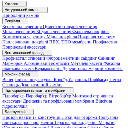
Каталог
Натуральний камінь
Природний камінь
Покрівля
Керамічна черепиця
Цементно-піщана черепиця
Металочерепиця
Бітумна черепиця
Фальцева покрівля
Композитна черепиця
Мідна покрівля
Покрівля з очерету
Наплавлювані покрівлі
ПВХ, ТПО мембрани
Профнастил
Покрівельні аксесуари
Вентильований фасад
Профнастил стіновий
Фіброцементний сайдинг
Сайдинг
Марморок
Алюмінієвий композит
Металеві касети
Фасадна
планкова касета
Керамограніт
Деревно-полімерний композит
Мокрий фасад
Венеціанська штукатурка
Короїд, баранець
Поліфасад
Цегла
Сланець
Декоративний камінь
Підпокрівельні плівки та мембрани
Гідробар'єр
Паробар'єр
Вітробар'єр
Монтажні стрічки та
аксесуари
Дренажні та профільовані мембрани
Відсічна
гідроізоляція
Благоустрій
Прозорі навіси та конструкції
Сітки для огорожі
Тротуарна
плитка, євроогородження
Терасна дошка, декінг
Маркізи
(Сонцезахисні системи)
Дренажні системи
Сітка рабиця