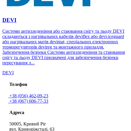
DEVI
Системи антизледеніння або стаювання снігу та льоду DEVI
складаються з нагрівальних кабелів deviflex або devi-iceguard
або нагрівальних матів devimat, спеціальних електронних
терморегуляторів devireg та монтажного приладдя.
Забезпечення безпеки Системи антизледеніння та стаювання
снігу та льоду DEVI призначені для забезпечення безпеки
пересування л...
DEVI
Телефон
+38 (056) 462-09-23
+38 (067) 606-77-33
Адреса
50005, Кривий Ріг
вул. Криворіжсталі, 63