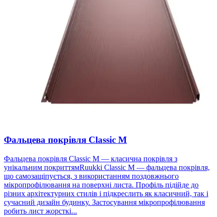
Фальцева покрівля Classic М
Фальцева покрівля Classic М — класична покрівля з
унікальним покриттямRuukki Classic М — фальцева покрівля,
що самозащіпується, з використанням поздовжнього
мікропрофілювання на поверхні листа. Профіль підійде до
різних архітектурних стилів і підкреслить як класичний, так і
сучасний дизайн будинку. Застосування мікропрофілювання
робить лист жорсткі...