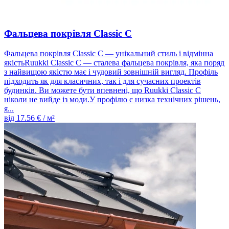
Фальцева покрівля Classic C
Фальцева покрівля Classic C — унікальний стиль і відмінна
якістьRuukki Classic C — сталева фальцева покрівля, яка поряд
з найвищою якістю має і чудовий зовнішній вигляд. Профіль
підходить як для класичних, так і для сучасних проектів
будинків. Ви можете бути впевнені, що Ruukki Classic C
ніколи не вийде із моди.У профілю є низка технічних рішень,
я...
від
17.56
€ / м²