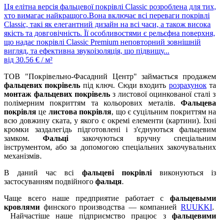
Ця елітна версія фальцевої покрівлі Classic розроблена для тих,
хто вимагає найкращого.Вона включає всі переваги покрівлі
Classic, такі як елегантний дизайн на всі часи, а також висока
якість та довговічність. Її особливостями є рельєфна поверхня,
що надає покрівлі Classic Premium неповторний зовнішній
вигляд, та ефективна звукоізоляція, що підвищу...
від
30.56
€ / м²
ТОВ "Покрівельно-Фасадний Центр" займається продажем
фальцевих покрівель
під ключ. Сюди входить
розрахунок
та
монтаж фальцевих покрівель
з листової оцинкованої сталі з
полімерним покриттям та кольорових металів.
Фальцева
покрівля
це
листова покрівля
, що є суцільним покриттям на
всю довжину ската, у якого є окремі елементи (картини). Їхні
кромки заздалегідь підготовлені і з'єднуються фальцевим
замком.
Фальці
закочуються вручну спеціальним
інструментом, або за допомогою спеціальних закочувальних
механізмів.
В даний час всі
фальцеві покрівлі
виконуються із
застосуванням подвійного
фальця
.
Чаще всего наше предприятие работает с
фальцевыми
кровлями
финского производства — компанией
RUUKKI
.
Найчастіше наше підприємство працює з
фальцевими