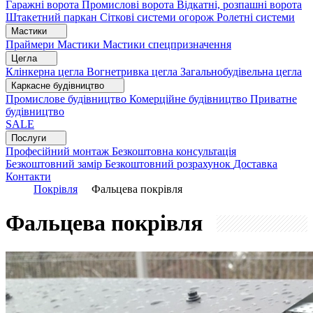
Гаражні ворота
Промислові ворота
Відкатні, розпашні ворота
Штакетний паркан
Сіткові системи огорож
Ролетні системи
Мастики
Праймери
Мастики
Мастики спецпризначення
Цегла
Клінкерна цегла
Вогнетривка цегла
Загальнобудівельна цегла
Каркасне будівництво
Промислове будівництво
Комерційне будівництво
Приватне
будівництво
SALE
Послуги
Професійний монтаж
Безкоштовна консультація
Безкоштовний замір
Безкоштовний розрахунок
Доставка
Контакти
Покрівля
Фальцева покрівля
Фальцева покрівля