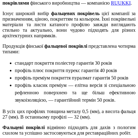
покрівлями
фінського виробництва — компанією
RUUKKI
.
Існує широкий вибір
фальцевих покрівель
цієї компанії за
призначенням, ціною, покриттям та кольором. Їхні покрівельні
матеріали та листи катаного профілю завжди виглядають
стильно та актуально, вони чудово підходять для різних
архітектурних напрямків.
Продукція фінської
фальцевої покрівлі
представлена ​​чотирма
типами:
стандарт покриття поліестер гарантія 30 років
профіль плюс покриття пурекс гарантія 40 років
профіль преміум покриття пуралмат гарантія 50 років
профіль класик преміум — елітна версія зі спеціальною
рефленною поверхнею та ще більш ефективною
звукоізоляцією, — гарантійний термін 50 років.
В усіх цих профілях товщина металу 0,5 (мм), а висота фальця
27 (мм). В останньому профілі — 32 (мм).
Фальцеві покрівлі
відмінно підходять для дахів з пологим
схилом та успішно застосовуються для реставраційних робіт.