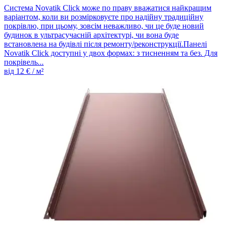
Система Novatik Click може по праву вважатися найкращим
варіантом, коли ви розмірковуєте про надійну традиційну
покрівлю, при цьому, зовсім неважливо, чи це буде новий
будинок в ультрасучасній архітектурі, чи вона буде
встановлена ​​на будівлі після ремонту/реконструкції.Панелі
Novatik Click доступні у двох формах: з тисненням та без. Для
покрівель...
від
12
€ / м²