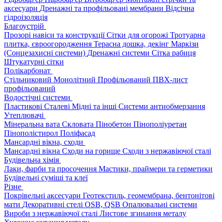
аксесуари
Дренажні та профільовані мембрани
Відсічна
гідроізоляція
Благоустрій
Прозорі навіси та конструкції
Сітки для огорожі
Тротуарна
плитка, євроогородження
Терасна дошка, декінг
Маркізи
(Сонцезахисні системи)
Дренажні системи
Сітка рабиця
Штукатурні сітки
Полікарбонат
Стільниковий
Монолітний
Профільований
ПВХ-лист
профільований
Водостічні системи
Пластикові
Сталеві
Мідні та інші
Системи антиобмерзання
Утеплювачі
Мінеральна вата
Скловата
Пінобетон
Пінополіуретан
Пінополістирол
Поліфасад
Мансардні вікна, сходи
Мансардні вікна
Сходи на горище
Сходи з нержавіючої сталі
Будівельна хімія
Лаки, фарби та просочення
Мастики, праймери та герметики
Будівельні суміші та клеї
Різне
Покрівельні аксесуари
Геотекстиль, геомембрана, бентонітові
мати
Декоративні стелі
OSB, QSB
Опалювальні системи
Вироби з нержавіючої сталі
Листове згинання металу