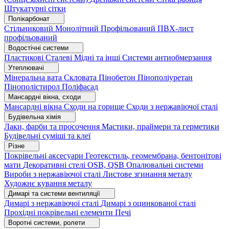
Штукатурні сітки
Полікарбонат
Стільниковий
Монолітний
Профільований
ПВХ-лист
профільований
Водостічні системи
Пластикові
Сталеві
Мідні та інші
Системи антиобмерзання
Утеплювачі
Мінеральна вата
Скловата
Пінобетон
Пінополіуретан
Пінополістирол
Поліфасад
Мансардні вікна, сходи
Мансардні вікна
Сходи на горище
Сходи з нержавіючої сталі
Будівельна хімія
Лаки, фарби та просочення
Мастики, праймери та герметики
Будівельні суміші та клеї
Різне
Покрівельні аксесуари
Геотекстиль, геомембрана, бентонітові
мати
Декоративні стелі
OSB, QSB
Опалювальні системи
Вироби з нержавіючої сталі
Листове згинання металу
Художнє кування металу
Димарі та системи вентиляції
Димарі з нержавіючої сталі
Димарі з оцинкованої сталі
Прохідні покрівельні елементи
Печі
Воротні системи, ролети