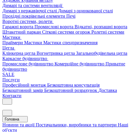
Художнє кування металу
Димарі та системи вентиляції
Димарі з нержавіючої сталі
Димарі з оцинкованої сталі
Прохідні покрівельні елементи
Печі
Воротні системи, ролети
Гаражні ворота
Промислові ворота
Відкатні, розпашні ворота
Штакетний паркан
Сіткові системи огорож
Ролетні системи
Мастики
Праймери
Мастики
Мастики спецпризначення
Цегла
Клінкерна цегла
Вогнетривка цегла
Загальнобудівельна цегла
Каркасне будівництво
Промислове будівництво
Комерційне будівництво
Приватне
будівництво
SALE
Послуги
Професійний монтаж
Безкоштовна консультація
Безкоштовний замір
Безкоштовний розрахунок
Доставка
Контакти
Головна
Новини та акції
Постачальники, виробники та партнери
Наші
об'єкти