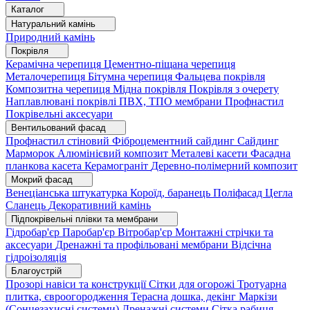
Каталог
Натуральний камінь
Природний камінь
Покрівля
Керамічна черепиця
Цементно-піщана черепиця
Металочерепиця
Бітумна черепиця
Фальцева покрівля
Композитна черепиця
Мідна покрівля
Покрівля з очерету
Наплавлювані покрівлі
ПВХ, ТПО мембрани
Профнастил
Покрівельні аксесуари
Вентильований фасад
Профнастил стіновий
Фіброцементний сайдинг
Сайдинг
Марморок
Алюмінієвий композит
Металеві касети
Фасадна
планкова касета
Керамограніт
Деревно-полімерний композит
Мокрий фасад
Венеціанська штукатурка
Короїд, баранець
Поліфасад
Цегла
Сланець
Декоративний камінь
Підпокрівельні плівки та мембрани
Гідробар'єр
Паробар'єр
Вітробар'єр
Монтажні стрічки та
аксесуари
Дренажні та профільовані мембрани
Відсічна
гідроізоляція
Благоустрій
Прозорі навіси та конструкції
Сітки для огорожі
Тротуарна
плитка, євроогородження
Терасна дошка, декінг
Маркізи
(Сонцезахисні системи)
Дренажні системи
Сітка рабиця