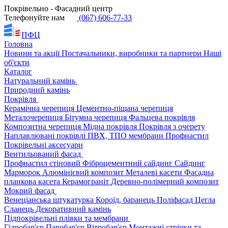
Покрівельно - Фасадний центр
Телефонуйте нам
(067) 606-77-33
ПФЦ
Головна
Новини та акції
Постачальники, виробники та партнери
Наші
об'єкти
Каталог
Натуральний камінь
Природний камінь
Покрівля
Керамічна черепиця
Цементно-піщана черепиця
Металочерепиця
Бітумна черепиця
Фальцева покрівля
Композитна черепиця
Мідна покрівля
Покрівля з очерету
Наплавлювані покрівлі
ПВХ, ТПО мембрани
Профнастил
Покрівельні аксесуари
Вентильований фасад
Профнастил стіновий
Фіброцементний сайдинг
Сайдинг
Марморок
Алюмінієвий композит
Металеві касети
Фасадна
планкова касета
Керамограніт
Деревно-полімерний композит
Мокрий фасад
Венеціанська штукатурка
Короїд, баранець
Поліфасад
Цегла
Сланець
Декоративний камінь
Підпокрівельні плівки та мембрани
Гідробар'єр
Паробар'єр
Вітробар'єр
Монтажні стрічки та