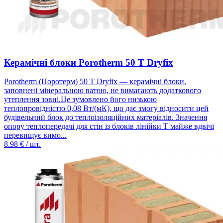
Керамічні блоки Porotherm 50 T Dryfix
Porotherm (Поротерм) 50 T Dryfix — керамічні блоки,
заповнені мінеральною ватою, не вимагають додаткового
утеплення зовні.Це зумовлено його низькою
теплопровідністю 0,08 Вт/(мК), що дає змогу відносити цей
будівельний блок до теплоізоляційних матеріалів. Значення
опору теплопередачі для стін із блоків лінійки Т майже вдвічі
перевищує вимо...
8.98
€ / шт.