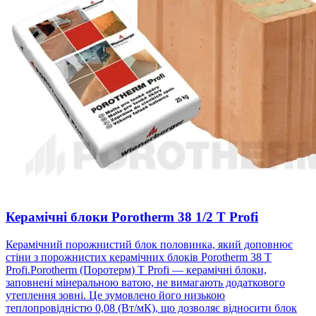
Керамічні блоки Porotherm 38 1/2 T Profi
Керамічний порожнистий блок половинка, який доповнює
стіни з порожнистих керамічних блоків Porotherm 38 T
Profi.Porotherm (Поротерм) T Profi — керамічні блоки,
заповнені мінеральною ватою, не вимагають додаткового
утеплення зовні. Це зумовлено його низькою
теплопровідністю 0,08 (Вт/мК), що дозволяє відносити блок