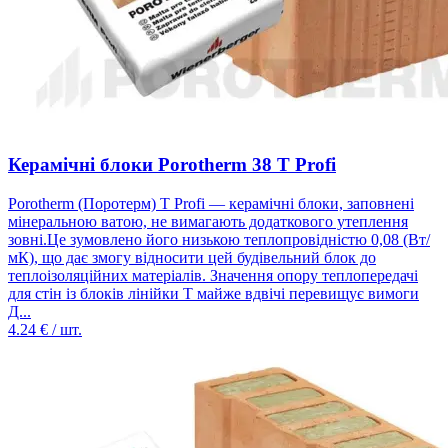
Керамічні блоки Porotherm 38 T Profi
Porotherm (Поротерм) T Profi — керамічні блоки, заповнені
мінеральною ватою, не вимагають додаткового утеплення
зовні.Це зумовлено його низькою теплопровідністю 0,08 (Вт/
мК), що дає змогу відносити цей будівельний блок до
теплоізоляційних матеріалів. Значення опору теплопередачі
для стін із блоків лінійки Т майже вдвічі перевищує вимоги
Д...
4.24
€ / шт.