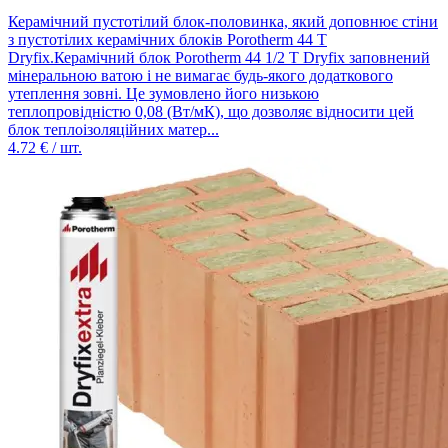
Керамічний пустотілий блок-половинка, який доповнює стіни
з пустотілих керамічних блоків Porotherm 44 Т
Dryfix.Керамічний блок Porotherm 44 1/2 Т Dryfix заповнений
мінеральною ватою і не вимагає будь-якого додаткового
утеплення зовні. Це зумовлено його низькою
теплопровідністю 0,08 (Вт/мК), що дозволяє відносити цей
блок теплоізоляційних матер...
4.72
€ / шт.