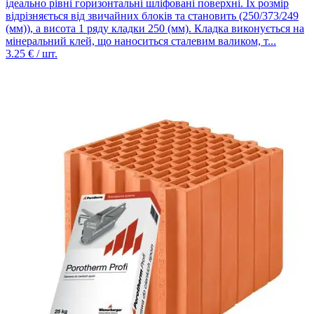
ідеально рівні горизонтальні шліфовані поверхні. Їх розмір
відрізняється від звичайних блоків та становить (250/373/249
(мм)), а висота 1 ряду кладки 250 (мм). Кладка виконується на
мінеральний клей, що наноситься сталевим валиком, т...
3.25
€ / шт.