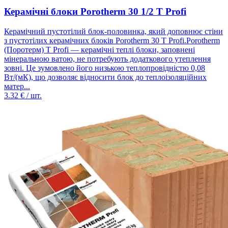
Керамічні блоки Porotherm 30 1/2 T Profi
Керамічний пустотілий блок-половинка, який доповнює стіни
з пустотілих керамічних блоків Porotherm 30 T Profi.Porotherm
(Поротерм) T Profi — керамічні теплі блоки, заповнені
мінеральною ватою, не потребують додаткового утеплення
зовні. Це зумовлено його низькою теплопровідністю 0,08
Вт/(мК), що дозволяє відносити блок до теплоізоляційних
матер...
3.32
€ / шт.