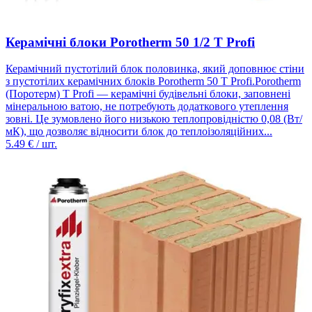
Керамічні блоки Porotherm 50 1/2 T Profi
Керамічний пустотілий блок половинка, який доповнює стіни
з пустотілих керамічних блоків Porotherm 50 Т Profi.Porotherm
(Поротерм) T Profi — керамічні будівельні блоки, заповнені
мінеральною ватою, не потребують додаткового утеплення
зовні. Це зумовлено його низькою теплопровідністю 0,08 (Вт/
мК), що дозволяє відносити блок до теплоізоляційних...
5.49
€ / шт.