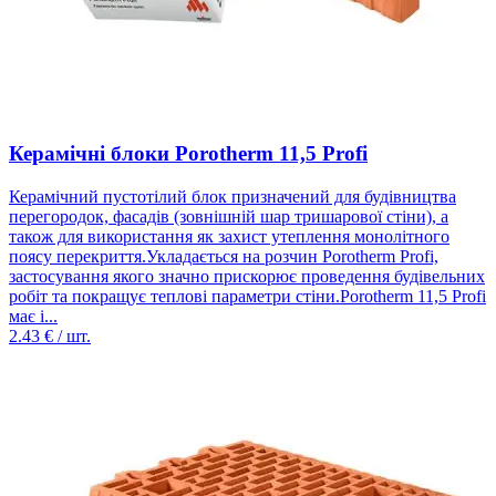
Керамічні блоки Porotherm 11,5 Profi
Керамічний пустотілий блок призначений для будівництва
перегородок, фасадів (зовнішній шар тришарової стіни), а
також для використання як захист утеплення монолітного
поясу перекриття.Укладається на розчин Porotherm Profi,
застосування якого значно прискорює проведення будівельних
робіт та покращує теплові параметри стіни.Porotherm 11,5 Profi
має і...
2.43
€ / шт.