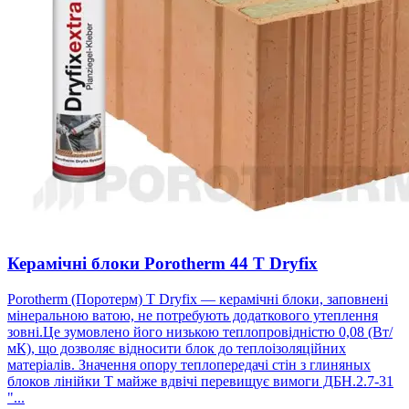
Керамічні блоки Porotherm 44 T Dryfix
Porotherm (Поротерм) T Dryfix — керамічні блоки, заповнені
мінеральною ватою, не потребують додаткового утеплення
зовні.Це зумовлено його низькою теплопровідністю 0,08 (Вт/
мК), що дозволяє відносити блок до теплоізоляційних
матеріалів. Значення опору теплопередачі стін з глиняных
блоков лінійки Т майже вдвічі перевищує вимоги ДБН.2.7-31
"...