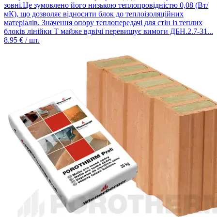
зовні.Це зумовлено його низькою теплопровідністю 0,08 (Вт/
мК), що дозволяє відносити блок до теплоізоляційних
матеріалів. Значення опору теплопередачі для стін із теплих
блоків лінійки Т майже вдвічі перевищує вимоги ДБН.2.7-31...
8.95
€ / шт.