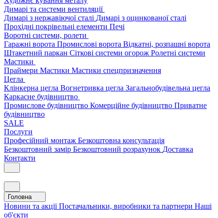
Художнє кування металу
Димарі та системи вентиляції
Димарі з нержавіючої сталі
Димарі з оцинкованої сталі
Прохідні покрівельні елементи
Печі
Воротні системи, ролети
Гаражні ворота
Промислові ворота
Відкатні, розпашні ворота
Штакетний паркан
Сіткові системи огорож
Ролетні системи
Мастики
Праймери
Мастики
Мастики спецпризначення
Цегла
Клінкерна цегла
Вогнетривка цегла
Загальнобудівельна цегла
Каркасне будівництво
Промислове будівництво
Комерційне будівництво
Приватне
будівництво
SALE
Послуги
Професійний монтаж
Безкоштовна консультація
Безкоштовний замір
Безкоштовний розрахунок
Доставка
Контакти
Головна
Новини та акції
Постачальники, виробники та партнери
Наші
об'єкти