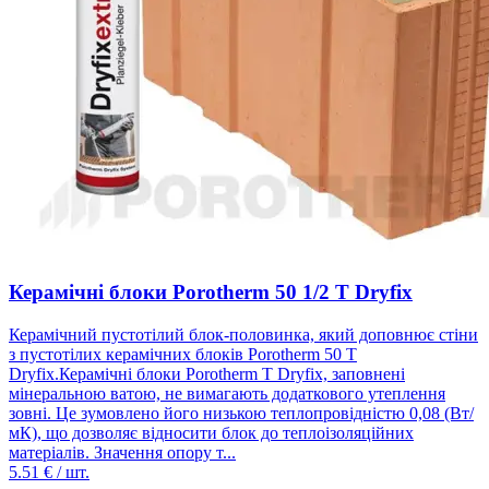
Керамічні блоки Porotherm 50 1/2 T Dryfix
Керамічний пустотілий блок-половинка, який доповнює стіни
з пустотілих керамічних блоків Porotherm 50 T
Dryfix.Керамічні блоки Porotherm T Dryfix, заповнені
мінеральною ватою, не вимагають додаткового утеплення
зовні. Це зумовлено його низькою теплопровідністю 0,08 (Вт/
мК), що дозволяє відносити блок до теплоізоляційних
матеріалів. Значення опору т...
5.51
€ / шт.