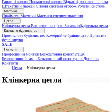
Гаражні ворота
Промислові ворота
Відкатні, розпашні ворота
Штакетний паркан
Сіткові системи огорож
Ролетні системи
Мастики
Праймери
Мастики
Мастики спецпризначення
Цегла
Клінкерна цегла
Вогнетривка цегла
Загальнобудівельна цегла
Каркасне будівництво
Промислове будівництво
Комерційне будівництво
Приватне
будівництво
SALE
Послуги
Професійний монтаж
Безкоштовна консультація
Безкоштовний замір
Безкоштовний розрахунок
Доставка
Контакти
Цегла
Клінкерна цегла
Клінкерна цегла