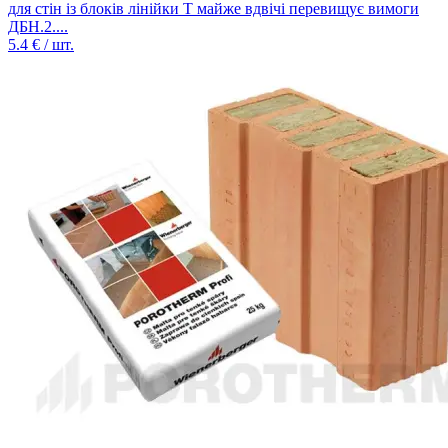
для стін із блоків лінійки Т майже вдвічі перевищує вимоги
ДБН.2....
5.4
€ / шт.