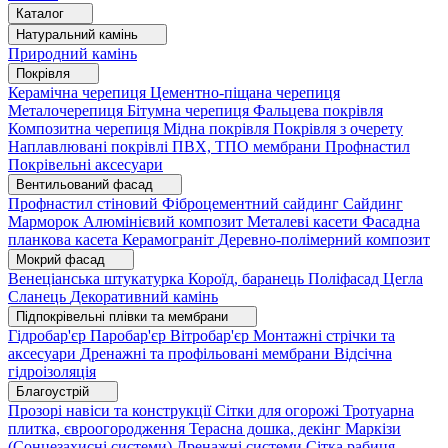
Каталог
Натуральний камінь
Природний камінь
Покрівля
Керамічна черепиця
Цементно-піщана черепиця
Металочерепиця
Бітумна черепиця
Фальцева покрівля
Композитна черепиця
Мідна покрівля
Покрівля з очерету
Наплавлювані покрівлі
ПВХ, ТПО мембрани
Профнастил
Покрівельні аксесуари
Вентильований фасад
Профнастил стіновий
Фіброцементний сайдинг
Сайдинг
Марморок
Алюмінієвий композит
Металеві касети
Фасадна
планкова касета
Керамограніт
Деревно-полімерний композит
Мокрий фасад
Венеціанська штукатурка
Короїд, баранець
Поліфасад
Цегла
Сланець
Декоративний камінь
Підпокрівельні плівки та мембрани
Гідробар'єр
Паробар'єр
Вітробар'єр
Монтажні стрічки та
аксесуари
Дренажні та профільовані мембрани
Відсічна
гідроізоляція
Благоустрій
Прозорі навіси та конструкції
Сітки для огорожі
Тротуарна
плитка, євроогородження
Терасна дошка, декінг
Маркізи
(Сонцезахисні системи)
Дренажні системи
Сітка рабиця