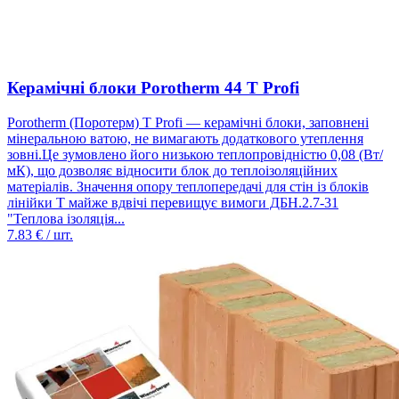
Керамічні блоки Porotherm 44 T Profi
Porotherm (Поротерм) T Profi — керамічні блоки, заповнені
мінеральною ватою, не вимагають додаткового утеплення
зовні.Це зумовлено його низькою теплопровідністю 0,08 (Вт/
мК), що дозволяє відносити блок до теплоізоляційних
матеріалів. Значення опору теплопередачі для стін із блоків
лінійки Т майже вдвічі перевищує вимоги ДБН.2.7-31
"Теплова ізоляція...
7.83
€ / шт.