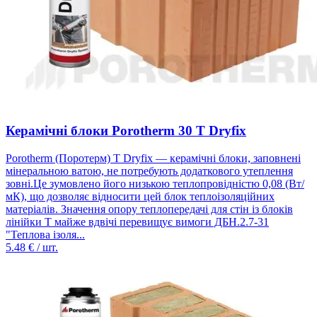
Керамічні блоки Porotherm 30 T Dryfix
Porotherm (Поротерм) T Dryfix — керамічні блоки, заповнені
мінеральною ватою, не потребують додаткового утеплення
зовні.Це зумовлено його низькою теплопровідністю 0,08 (Вт/
мК), що дозволяє відносити цей блок теплоізоляційних
матеріалів. Значення опору теплопередачі для стін із блоків
лінійки Т майже вдвічі перевищує вимоги ДБН.2.7-31
"Теплова ізоля...
5.48
€ / шт.