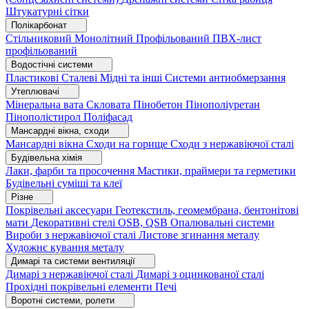
Штукатурні сітки
Полікарбонат
Стільниковий
Монолітний
Профільований
ПВХ-лист
профільований
Водостічні системи
Пластикові
Сталеві
Мідні та інші
Системи антиобмерзання
Утеплювачі
Мінеральна вата
Скловата
Пінобетон
Пінополіуретан
Пінополістирол
Поліфасад
Мансардні вікна, сходи
Мансардні вікна
Сходи на горище
Сходи з нержавіючої сталі
Будівельна хімія
Лаки, фарби та просочення
Мастики, праймери та герметики
Будівельні суміші та клеї
Різне
Покрівельні аксесуари
Геотекстиль, геомембрана, бентонітові
мати
Декоративні стелі
OSB, QSB
Опалювальні системи
Вироби з нержавіючої сталі
Листове згинання металу
Художнє кування металу
Димарі та системи вентиляції
Димарі з нержавіючої сталі
Димарі з оцинкованої сталі
Прохідні покрівельні елементи
Печі
Воротні системи, ролети