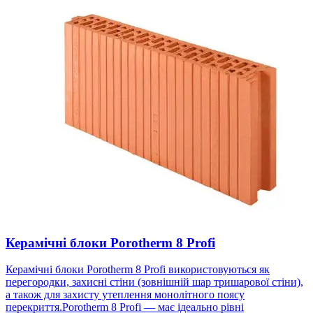
Керамічні блоки Porotherm 8 Profi
Керамічні блоки Porotherm 8 Profi використовуються як
перегородки, захисні стіни (зовнішній шар тришарової стіни),
а також для захисту утеплення монолітного поясу
перекриття.Porotherm 8 Profi — має ідеально рівні