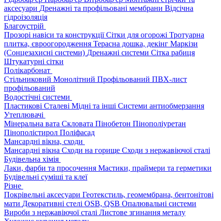
аксесуари
Дренажні та профільовані мембрани
Відсічна
гідроізоляція
Благоустрій
Прозорі навіси та конструкції
Сітки для огорожі
Тротуарна
плитка, євроогородження
Терасна дошка, декінг
Маркізи
(Сонцезахисні системи)
Дренажні системи
Сітка рабиця
Штукатурні сітки
Полікарбонат
Стільниковий
Монолітний
Профільований
ПВХ-лист
профільований
Водостічні системи
Пластикові
Сталеві
Мідні та інші
Системи антиобмерзання
Утеплювачі
Мінеральна вата
Скловата
Пінобетон
Пінополіуретан
Пінополістирол
Поліфасад
Мансардні вікна, сходи
Мансардні вікна
Сходи на горище
Сходи з нержавіючої сталі
Будівельна хімія
Лаки, фарби та просочення
Мастики, праймери та герметики
Будівельні суміші та клеї
Різне
Покрівельні аксесуари
Геотекстиль, геомембрана, бентонітові
мати
Декоративні стелі
OSB, QSB
Опалювальні системи
Вироби з нержавіючої сталі
Листове згинання металу