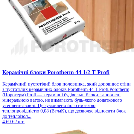
Керамічні блоки Porotherm 44 1/2 T Profi
Керамічний пустотілий блок половинка, який доповнює стіни
з пустотілих керамічних блоків Porotherm 44 T Profi.Porotherm
(Поротерм) Profi — керамічні будівельні блоки, заповнені
мінеральною ватою, не вимагають будь-якого додаткового
утеплення зовні. Це зумовлено його низькою
теплопровідністю 0,08 (Вт/мК), що дозволяє відносити блок
до теплоізол...
4.69
€ / шт.