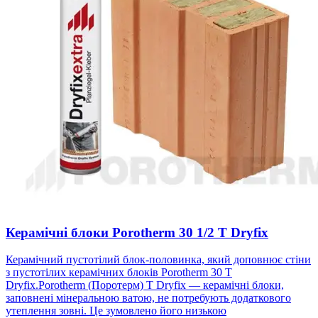
Керамічні блоки Porotherm 30 1/2 T Dryfix
Керамічний пустотілий блок-половинка, який доповнює стіни
з пустотілих керамічних блоків Porotherm 30 T
Dryfix.Porotherm (Поротерм) T Dryfix — керамічні блоки,
заповнені мінеральною ватою, не потребують додаткового
утеплення зовні. Це зумовлено його низькою