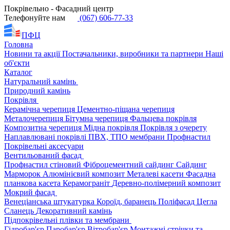
Покрівельно - Фасадний центр
Телефонуйте нам
(067) 606-77-33
ПФЦ
Головна
Новини та акції
Постачальники, виробники та партнери
Наші
об'єкти
Каталог
Натуральний камінь
Природний камінь
Покрівля
Керамічна черепиця
Цементно-піщана черепиця
Металочерепиця
Бітумна черепиця
Фальцева покрівля
Композитна черепиця
Мідна покрівля
Покрівля з очерету
Наплавлювані покрівлі
ПВХ, ТПО мембрани
Профнастил
Покрівельні аксесуари
Вентильований фасад
Профнастил стіновий
Фіброцементний сайдинг
Сайдинг
Марморок
Алюмінієвий композит
Металеві касети
Фасадна
планкова касета
Керамограніт
Деревно-полімерний композит
Мокрий фасад
Венеціанська штукатурка
Короїд, баранець
Поліфасад
Цегла
Сланець
Декоративний камінь
Підпокрівельні плівки та мембрани
Гідробар'єр
Паробар'єр
Вітробар'єр
Монтажні стрічки та