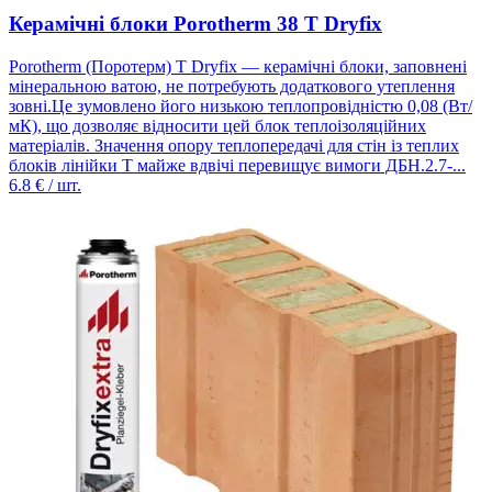
Керамічні блоки Porotherm 38 T Dryfix
Porotherm (Поротерм) T Dryfix — керамічні блоки, заповнені
мінеральною ватою, не потребують додаткового утеплення
зовні.Це зумовлено його низькою теплопровідністю 0,08 (Вт/
мК), що дозволяє відносити цей блок теплоізоляційних
матеріалів. Значення опору теплопередачі для стін із теплих
блоків лінійки Т майже вдвічі перевищує вимоги ДБН.2.7-...
6.8
€ / шт.