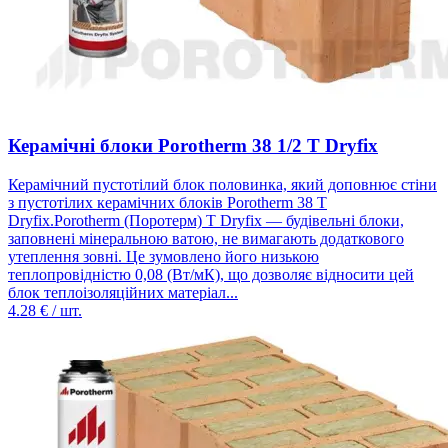
Керамічні блоки Porotherm 38 1/2 T Dryfix
Керамічний пустотілий блок половинка, який доповнює стіни
з пустотілих керамічних блоків Porotherm 38 Т
Dryfix.Porotherm (Поротерм) T Dryfix — будівельні блоки,
заповнені мінеральною ватою, не вимагають додаткового
утеплення зовні. Це зумовлено його низькою
теплопровідністю 0,08 (Вт/мК), що дозволяє відносити цей
блок теплоізоляційних матеріал...
4.28
€ / шт.