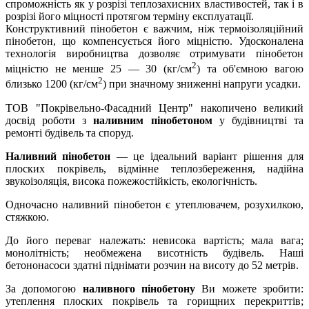
спроможність як у розрізі теплозахисних властивостей, так і в
розрізі його міцності протягом терміну експлуатації.
Конструктивний пінобетон є важчим, ніж термоізоляційний
пінобетон, що компенсується його міцністю. Удосконалена
технологія виробництва дозволяє отримувати пінобетон
2
міцністю не менше 25 — 30 (кг/см
) та об'ємною вагою
2
близько 1200 (кг/см
) при значному зниженні напруги усадки.
ТОВ "Покрівельно-Фасадний Центр" накопичено великий
досвід роботи з
наливним пінобетоном
у будівництві та
ремонті будівель та споруд.
Наливний пінобетон
— це ідеальний варіант рішення для
плоских покрівель, відмінне теплозбереження, надійна
звукоізоляція, висока пожежостійкість, екологічність.
Одночасно наливний пінобетон є утеплювачем, розухилкою,
стяжкою.
До його переваг належать: невисока вартість; мала вага;
монолітність; необмежена висотність будівель. Наші
бетононасоси здатні піднімати розчин на висоту до 52 метрів.
За допомогою
наливного пінобетону
Ви можете зробити:
утеплення плоских покрівель та горищних перекриттів;