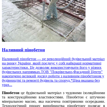
Наливний пінобетон
Наливний пінобетон — це революційний будівельний матріал
на ринку України, який поєднує у собі найкращі нормативні
характеристики. Це дозволяє використовувати його у різних
будівельних напрямках.ТОВ "Покрівельно-Фасадний Центр"
накопичено великий досвід роботи з наливним пінобетоном у
будівництві та ремонті будівель та споруд.*Ціна вказана без
урах...
Пінобетон
це будівельний матеріал з чудовими ізоляційними
та конструкційними властивостями. Пінобетон є штучною
мінеральною масою, яка насичена повітряними осередками.
Технологічний процес виробництва пінобетону полягає в