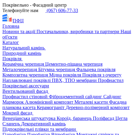
Покрівельно - Фасадний центр
Телефонуйте нам
(067) 606-77-33
ПФЦ
Головна
Новини та акції
Постачальники, виробники та партнери
Наші
об'єкти
Каталог
Натуральний камінь
Природний камінь
Покрівля
Керамічна черепиця
Цементно-піщана черепиця
Металочерепиця
Бітумна черепиця
Фальцева покрівля
Композитна черепиця
Мідна покрівля
Покрівля з очерету
Наплавлювані покрівлі
ПВХ, ТПО мембрани
Профнастил
Покрівельні аксесуари
Вентильований фасад
Профнастил стіновий
Фіброцементний сайдинг
Сайдинг
Марморок
Алюмінієвий композит
Металеві касети
Фасадна
планкова касета
Керамограніт
Деревно-полімерний композит
Мокрий фасад
Венеціанська штукатурка
Короїд, баранець
Поліфасад
Цегла
Сланець
Декоративний камінь
Підпокрівельні плівки та мембрани
Гідробар'єр
Паробар'єр
Вітробар'єр
Монтажні стрічки та