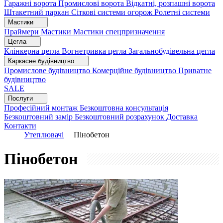
Гаражні ворота
Промислові ворота
Відкатні, розпашні ворота
Штакетний паркан
Сіткові системи огорож
Ролетні системи
Мастики
Праймери
Мастики
Мастики спецпризначення
Цегла
Клінкерна цегла
Вогнетривка цегла
Загальнобудівельна цегла
Каркасне будівництво
Промислове будівництво
Комерційне будівництво
Приватне
будівництво
SALE
Послуги
Професійний монтаж
Безкоштовна консультація
Безкоштовний замір
Безкоштовний розрахунок
Доставка
Контакти
Утеплювачі
Пінобетон
Пінобетон