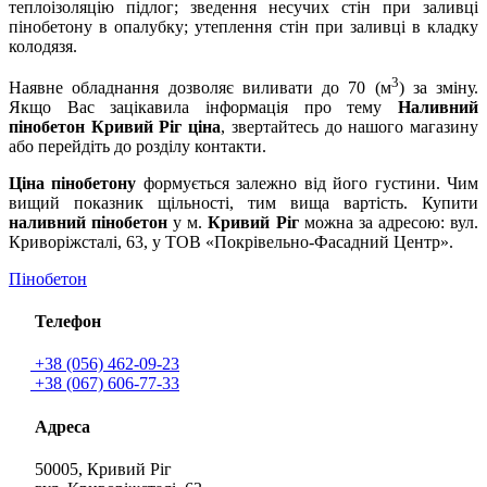
теплоізоляцію підлог; зведення несучих стін при заливці
пінобетону в опалубку; утеплення стін при заливці в кладку
колодязя.
3
Наявне обладнання дозволяє виливати до 70 (м
) за зміну.
Якщо Вас зацікавила інформація про тему
Наливний
пінобетон Кривий Ріг ціна
, звертайтесь до нашого магазину
або перейдіть до розділу контакти.
Ціна пінобетону
формується залежно від його густини. Чим
вищий показник щільності, тим вища вартість. Купити
наливний пінобетон
у м.
Кривий Ріг
можна за адресою: вул.
Криворіжсталі, 63, у ТОВ «Покрівельно-Фасадний Центр».
Пінобетон
Телефон
+38 (056) 462-09-23
+38 (067) 606-77-33
Адреса
50005, Кривий Ріг