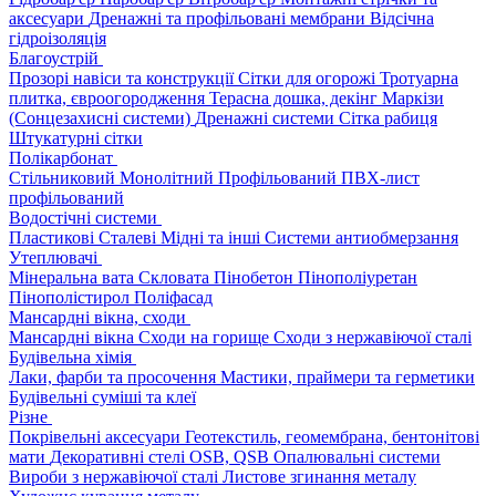
аксесуари
Дренажні та профільовані мембрани
Відсічна
гідроізоляція
Благоустрій
Прозорі навіси та конструкції
Сітки для огорожі
Тротуарна
плитка, євроогородження
Терасна дошка, декінг
Маркізи
(Сонцезахисні системи)
Дренажні системи
Сітка рабиця
Штукатурні сітки
Полікарбонат
Стільниковий
Монолітний
Профільований
ПВХ-лист
профільований
Водостічні системи
Пластикові
Сталеві
Мідні та інші
Системи антиобмерзання
Утеплювачі
Мінеральна вата
Скловата
Пінобетон
Пінополіуретан
Пінополістирол
Поліфасад
Мансардні вікна, сходи
Мансардні вікна
Сходи на горище
Сходи з нержавіючої сталі
Будівельна хімія
Лаки, фарби та просочення
Мастики, праймери та герметики
Будівельні суміші та клеї
Різне
Покрівельні аксесуари
Геотекстиль, геомембрана, бентонітові
мати
Декоративні стелі
OSB, QSB
Опалювальні системи
Вироби з нержавіючої сталі
Листове згинання металу