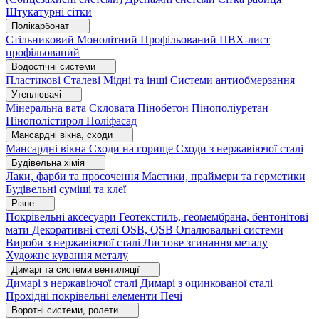
Штукатурні сітки
Полікарбонат
Стільниковий
Монолітний
Профільований
ПВХ-лист
профільований
Водостічні системи
Пластикові
Сталеві
Мідні та інші
Системи антиобмерзання
Утеплювачі
Мінеральна вата
Скловата
Пінобетон
Пінополіуретан
Пінополістирол
Поліфасад
Мансардні вікна, сходи
Мансардні вікна
Сходи на горище
Сходи з нержавіючої сталі
Будівельна хімія
Лаки, фарби та просочення
Мастики, праймери та герметики
Будівельні суміші та клеї
Різне
Покрівельні аксесуари
Геотекстиль, геомембрана, бентонітові
мати
Декоративні стелі
OSB, QSB
Опалювальні системи
Вироби з нержавіючої сталі
Листове згинання металу
Художнє кування металу
Димарі та системи вентиляції
Димарі з нержавіючої сталі
Димарі з оцинкованої сталі
Прохідні покрівельні елементи
Печі
Воротні системи, ролети