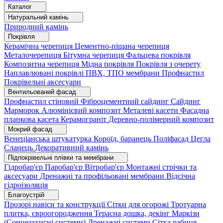
Каталог
Натуральний камінь
Природний камінь
Покрівля
Керамічна черепиця
Цементно-піщана черепиця
Металочерепиця
Бітумна черепиця
Фальцева покрівля
Композитна черепиця
Мідна покрівля
Покрівля з очерету
Наплавлювані покрівлі
ПВХ, ТПО мембрани
Профнастил
Покрівельні аксесуари
Вентильований фасад
Профнастил стіновий
Фіброцементний сайдинг
Сайдинг
Марморок
Алюмінієвий композит
Металеві касети
Фасадна
планкова касета
Керамограніт
Деревно-полімерний композит
Мокрий фасад
Венеціанська штукатурка
Короїд, баранець
Поліфасад
Цегла
Сланець
Декоративний камінь
Підпокрівельні плівки та мембрани
Гідробар'єр
Паробар'єр
Вітробар'єр
Монтажні стрічки та
аксесуари
Дренажні та профільовані мембрани
Відсічна
гідроізоляція
Благоустрій
Прозорі навіси та конструкції
Сітки для огорожі
Тротуарна
плитка, євроогородження
Терасна дошка, декінг
Маркізи
(Сонцезахисні системи)
Дренажні системи
Сітка рабиця