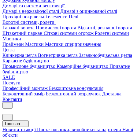
Художнє кування металу
Димарі та системи вентиляції
Димарі з нержавіючої сталі
Димарі з оцинкованої сталі
Прохідні покрівельні елементи
Печі
Воротні системи, ролети
Гаражні ворота
Промислові ворота
Відкатні, розпашні ворота
Штакетний паркан
Сіткові системи огорож
Ролетні системи
Мастики
Праймери
Мастики
Мастики спецпризначення
Цегла
Клінкерна цегла
Вогнетривка цегла
Загальнобудівельна цегла
Каркасне будівництво
Промислове будівництво
Комерційне будівництво
Приватне
будівництво
SALE
Послуги
Професійний монтаж
Безкоштовна консультація
Безкоштовний замір
Безкоштовний розрахунок
Доставка
Контакти
Головна
Новини та акції
Постачальники, виробники та партнери
Наші
об'єкти