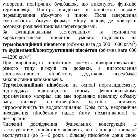
утворенні повітряних бульбашок, що виконують функцію
термоізоляції. Повітря вводиться в пінобетон шляхом
перемішування в'яжучого з піною. Після завершення
схоплювання в'яжуче формує міцну основу, де повітряні
осередки розділені тонкими перегородками.
За функціональним застосуванням та технічними
характеристиками пінобетон умовно поділяють на
3
термоізоляційний пінобетон
(об'ємна вага до 500—600 кг/м
)
та
будівельний/конструктивний пінобетон
(об'ємна вага 600
3
—1200 кг/м
).
При виробництві пінобетону можуть використовуватися
різного типу в'яжучі та добавки, а виготовлення
конструктивного пінобетону додатково передбачає
використання заповнювачів.
Термоізоляційний пінобетон
на основі портландцементу
підтверджує відповідність своєму функціональному
призначенню матеріал, що має порівняно невелику об'ємну
вагу, високу теплоізоляційну здатність, незначну
гігроскопічність та водопоглинання. Крім того, неорганічне
походження пінобетону надає йому незагниваності та
незгоряння.
Численні дослідження будівельних конструкцій із
застосуванням пінобетону доводять, що в процесі тривалої
експлуатації (до 5—6 років і більше) пінобетон довів свою