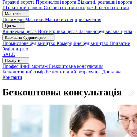
Гаражні ворота
Промислові ворота
Відкатні, розпашні ворота
Штакетний паркан
Сіткові системи огорож
Ролетні системи
Мастики
Праймери
Мастики
Мастики спецпризначення
Цегла
Клінкерна цегла
Вогнетривка цегла
Загальнобудівельна цегла
Каркасне будівництво
Промислове будівництво
Комерційне будівництво
Приватне
будівництво
SALE
Послуги
Професійний монтаж
Безкоштовна консультація
Безкоштовний замір
Безкоштовний розрахунок
Доставка
Контакти
Безкоштовна консультація