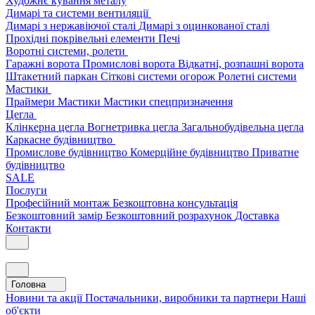
Художнє кування металу
Димарі та системи вентиляції
Димарі з нержавіючої сталі
Димарі з оцинкованої сталі
Прохідні покрівельні елементи
Печі
Воротні системи, ролети
Гаражні ворота
Промислові ворота
Відкатні, розпашні ворота
Штакетний паркан
Сіткові системи огорож
Ролетні системи
Мастики
Праймери
Мастики
Мастики спецпризначення
Цегла
Клінкерна цегла
Вогнетривка цегла
Загальнобудівельна цегла
Каркасне будівництво
Промислове будівництво
Комерційне будівництво
Приватне
будівництво
SALE
Послуги
Професійний монтаж
Безкоштовна консультація
Безкоштовний замір
Безкоштовний розрахунок
Доставка
Контакти
Головна
Новини та акції
Постачальники, виробники та партнери
Наші
об'єкти