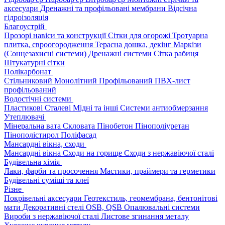
аксесуари
Дренажні та профільовані мембрани
Відсічна
гідроізоляція
Благоустрій
Прозорі навіси та конструкції
Сітки для огорожі
Тротуарна
плитка, євроогородження
Терасна дошка, декінг
Маркізи
(Сонцезахисні системи)
Дренажні системи
Сітка рабиця
Штукатурні сітки
Полікарбонат
Стільниковий
Монолітний
Профільований
ПВХ-лист
профільований
Водостічні системи
Пластикові
Сталеві
Мідні та інші
Системи антиобмерзання
Утеплювачі
Мінеральна вата
Скловата
Пінобетон
Пінополіуретан
Пінополістирол
Поліфасад
Мансардні вікна, сходи
Мансардні вікна
Сходи на горище
Сходи з нержавіючої сталі
Будівельна хімія
Лаки, фарби та просочення
Мастики, праймери та герметики
Будівельні суміші та клеї
Різне
Покрівельні аксесуари
Геотекстиль, геомембрана, бентонітові
мати
Декоративні стелі
OSB, QSB
Опалювальні системи
Вироби з нержавіючої сталі
Листове згинання металу