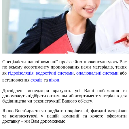
Спеціалісти нашої компанії професійно проконсультують Вас
по всьому асортименту пропонованих нами матеріалів, таких
як
гідроізоляція
,
водостічні системи
,
опалювальні системи
або
встановлення
сходів
та
вікон
.
Досвідчені менеджери врахують усі Ваші побажання та
допоможуть підібрати оптимальний асортимент матеріалів для
будівництва чи реконструкції Вашого об'єкту.
Якщо Ви збираєтеся придбати покрівельні, фасадні матеріали
та комплектуючі у нашій компанії та хочете оформити
доставку – ми Вам допоможемо.