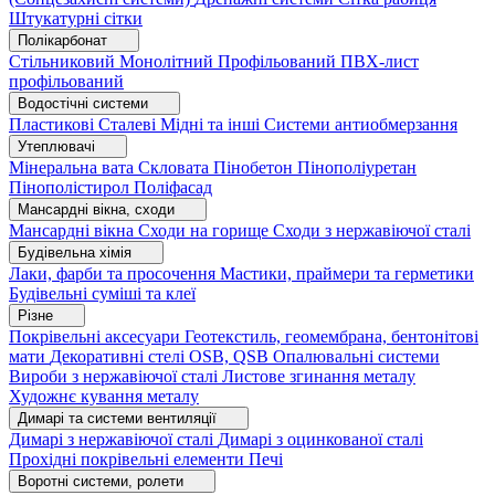
Штукатурні сітки
Полікарбонат
Стільниковий
Монолітний
Профільований
ПВХ-лист
профільований
Водостічні системи
Пластикові
Сталеві
Мідні та інші
Системи антиобмерзання
Утеплювачі
Мінеральна вата
Скловата
Пінобетон
Пінополіуретан
Пінополістирол
Поліфасад
Мансардні вікна, сходи
Мансардні вікна
Сходи на горище
Сходи з нержавіючої сталі
Будівельна хімія
Лаки, фарби та просочення
Мастики, праймери та герметики
Будівельні суміші та клеї
Різне
Покрівельні аксесуари
Геотекстиль, геомембрана, бентонітові
мати
Декоративні стелі
OSB, QSB
Опалювальні системи
Вироби з нержавіючої сталі
Листове згинання металу
Художнє кування металу
Димарі та системи вентиляції
Димарі з нержавіючої сталі
Димарі з оцинкованої сталі
Прохідні покрівельні елементи
Печі
Воротні системи, ролети