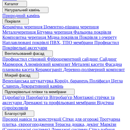
Каталог
Натуральний камінь
Природний камінь
Покрівля
Керамічна черепиця
Цементно-піщана черепиця
Металочерепиця
Бітумна черепиця
Фальцева покрівля
Композитна черепиця
Мідна покрівля
Покрівля з очерету
Наплавлювані покрівлі
ПВХ, ТПО мембрани
Профнастил
Покрівельні аксесуари
Вентильований фасад
Профнастил стіновий
Фіброцементний сайдинг
Сайдинг
Марморок
Алюмінієвий композит
Металеві касети
Фасадна
планкова касета
Керамограніт
Деревно-полімерний композит
Мокрий фасад
Венеціанська штукатурка
Короїд, баранець
Поліфасад
Цегла
Сланець
Декоративний камінь
Підпокрівельні плівки та мембрани
Гідробар'єр
Паробар'єр
Вітробар'єр
Монтажні стрічки та
аксесуари
Дренажні та профільовані мембрани
Відсічна
гідроізоляція
Благоустрій
Прозорі навіси та конструкції
Сітки для огорожі
Тротуарна
плитка, євроогородження
Терасна дошка, декінг
Маркізи
(Сонцезахисні системи)
Дренажні системи
Сітка рабиця