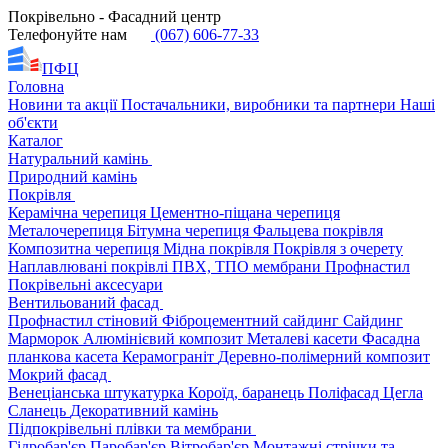
Покрівельно - Фасадний центр
Телефонуйте нам
(067) 606-77-33
ПФЦ
Головна
Новини та акції
Постачальники, виробники та партнери
Наші
об'єкти
Каталог
Натуральний камінь
Природний камінь
Покрівля
Керамічна черепиця
Цементно-піщана черепиця
Металочерепиця
Бітумна черепиця
Фальцева покрівля
Композитна черепиця
Мідна покрівля
Покрівля з очерету
Наплавлювані покрівлі
ПВХ, ТПО мембрани
Профнастил
Покрівельні аксесуари
Вентильований фасад
Профнастил стіновий
Фіброцементний сайдинг
Сайдинг
Марморок
Алюмінієвий композит
Металеві касети
Фасадна
планкова касета
Керамограніт
Деревно-полімерний композит
Мокрий фасад
Венеціанська штукатурка
Короїд, баранець
Поліфасад
Цегла
Сланець
Декоративний камінь
Підпокрівельні плівки та мембрани
Гідробар'єр
Паробар'єр
Вітробар'єр
Монтажні стрічки та