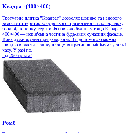
Квадрат (400×400)
Тротуарна плитка "Квадрат" дозволяє швидко та недорого
замостити територію будь-якого призначення: площа, парк,
зона відпочинку, територія навколо будинку тощо.Квадрат
400×400 — невід'ємна частина будь-яких сучасних фасадів.
Вона дуже зручна при укладанні. З її допомогою можна
швидко вкласти велику площу, витративши мінімум зусиль і
часу. У разі по...
від
260
грн./м²
Ромб