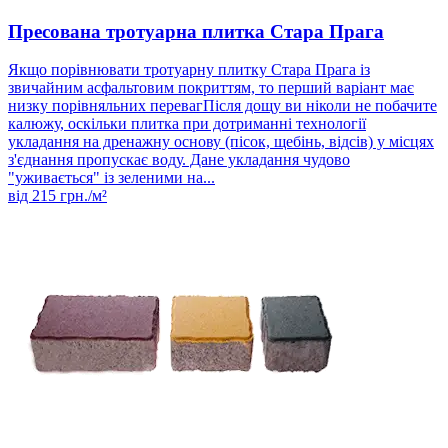
Пресована тротуарна плитка Стара Прага
Якщо порівнювати тротуарну плитку Стара Прага із
звичайним асфальтовим покриттям, то перший варіант має
низку порівняльних перевагПісля дощу ви ніколи не побачите
калюжу, оскільки плитка при дотриманні технології
укладання на дренажну основу (пісок, щебінь, відсів) у місцях
з'єднання пропускає воду. Дане укладання чудово
"уживається" із зеленими на...
від
215
грн./м²