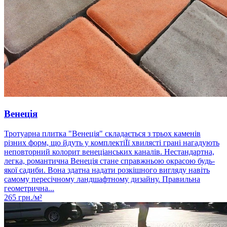
Венеція
Тротуарна плитка "Венеція" складається з трьох каменів
різних форм, що йдуть у комплектіЇї хвилясті грані нагадують
неповторний колорит венеціанських каналів. Нестандартна,
легка, романтична Венеція стане справжньою окрасою будь-
якої садиби. Вона здатна надати розкішного вигляду навіть
самому пересічному ландшафтному дизайну. Правильна
геометрична...
265
грн./м²