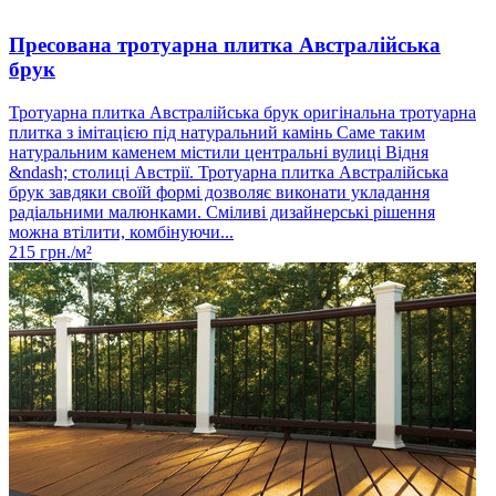
Пресована тротуарна плитка Австралійська
брук
Тротуарна плитка Австралійська брук оригінальна тротуарна
плитка з імітацією під натуральний камінь Саме таким
натуральним каменем містили центральні вулиці Відня
&ndash; столиці Австрії. Тротуарна плитка Австралійська
брук завдяки своїй формі дозволяє виконати укладання
радіальними малюнками. Сміливі дизайнерські рішення
можна втілити, комбінуючи...
215
грн./м²