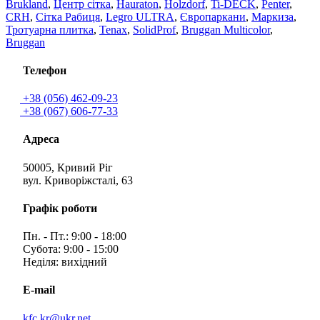
Brukland
,
Центр сітка
,
Hauraton
,
Holzdorf
,
Ti-DECK
,
Penter
,
CRH
,
Сітка Рабиця
,
Legro ULTRA
,
Європаркани
,
Маркиза
,
Тротуарна плитка
,
Tenax
,
SolidProf
,
Bruggan Multicolor
,
Bruggan
Телефон
+38 (056) 462-09-23
+38 (067) 606-77-33
Адреса
50005, Кривий Ріг
вул. Криворіжсталі, 63
Графік роботи
Пн. - Пт.: 9:00 - 18:00
Субота: 9:00 - 15:00
Неділя: вихідний
E-mail
kfc.kr@ukr.net