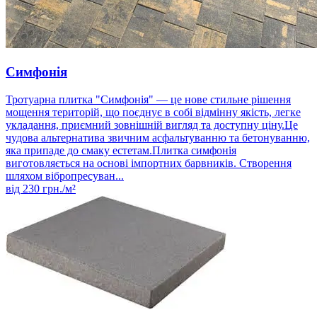
Симфонія
Тротуарна плитка "Симфонія" — це нове стильне рішення
мощення територій, що поєднує в собі відмінну якість, легке
укладання, приємний зовнішній вигляд та доступну ціну.Це
чудова альтернатива звичним асфальтуванню та бетонуванню,
яка припаде до смаку естетам.Плитка симфонія
виготовляється на основі імпортних барвників. Створення
шляхом вібропресуван...
від
230
грн./м²