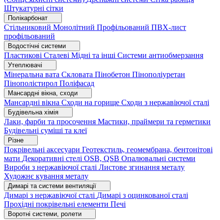
Штукатурні сітки
Полікарбонат
Стільниковий
Монолітний
Профільований
ПВХ-лист
профільований
Водостічні системи
Пластикові
Сталеві
Мідні та інші
Системи антиобмерзання
Утеплювачі
Мінеральна вата
Скловата
Пінобетон
Пінополіуретан
Пінополістирол
Поліфасад
Мансардні вікна, сходи
Мансардні вікна
Сходи на горище
Сходи з нержавіючої сталі
Будівельна хімія
Лаки, фарби та просочення
Мастики, праймери та герметики
Будівельні суміші та клеї
Різне
Покрівельні аксесуари
Геотекстиль, геомембрана, бентонітові
мати
Декоративні стелі
OSB, QSB
Опалювальні системи
Вироби з нержавіючої сталі
Листове згинання металу
Художнє кування металу
Димарі та системи вентиляції
Димарі з нержавіючої сталі
Димарі з оцинкованої сталі
Прохідні покрівельні елементи
Печі
Воротні системи, ролети