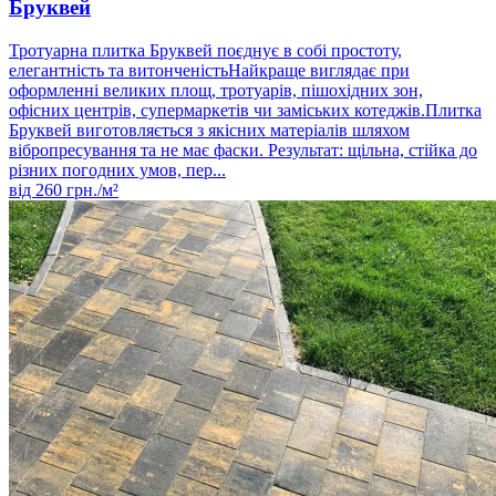
Бруквей
Тротуарна плитка Бруквей поєднує в собі простоту,
елегантність та витонченістьНайкраще виглядає при
оформленні великих площ, тротуарів, пішохідних зон,
офісних центрів, супермаркетів чи заміських котеджів.Плитка
Бруквей виготовляється з якісних матеріалів шляхом
вібропресування та не має фаски. Результат: щільна, стійка до
різних погодних умов, пер...
від
260
грн./м²