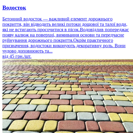
Водосток
Бетонний водосток — важливий елемент дорожнього
покриття, він відводить великі потоки дощової та талої води,
які не встигають просочитися в пісок.Водовідлив попереджає
появу калюж на поверхні, вимивання основи та передчасне
руйнування дорожнього покриття.Окрім практичного
призначення, водостоки виконують декоративну роль. Вони
чудово доповнюють та...
від
45
грн./шт.