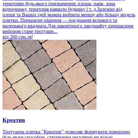
територію будь-якого призначення: площа, парк, зона
відпочинку, територія навколо будинку і т. д.Залежно від
площі та Ваших ідей можна вибрати меншу або більшу модель
плитки. Прекрасне рішення — поєднання великого та
маленького квадрата.Для лаконічного ландшафту прекрасним
вибором стане тротуарн...
від
260
грн./м²
Креатив
Тротуарна плитка "Креатив" дозволяє формувати поверхню
будь-яким способом, створюючи регулярні чи вільні