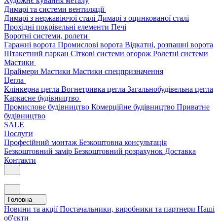
Художнє кування металу
Димарі та системи вентиляції
Димарі з нержавіючої сталі
Димарі з оцинкованої сталі
Прохідні покрівельні елементи
Печі
Воротні системи, ролети
Гаражні ворота
Промислові ворота
Відкатні, розпашні ворота
Штакетний паркан
Сіткові системи огорож
Ролетні системи
Мастики
Праймери
Мастики
Мастики спецпризначення
Цегла
Клінкерна цегла
Вогнетривка цегла
Загальнобудівельна цегла
Каркасне будівництво
Промислове будівництво
Комерційне будівництво
Приватне
будівництво
SALE
Послуги
Професійний монтаж
Безкоштовна консультація
Безкоштовний замір
Безкоштовний розрахунок
Доставка
Контакти
Головна
Новини та акції
Постачальники, виробники та партнери
Наші
об'єкти