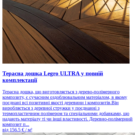
Терасна дошка Legro ULTRA у повній
комплектації
Терасна дошка, що виготовляється з дерево-полімерного
композиту, є сучасним оздоблювальним матеріалом, в якому
поєднані всі позитивні якості деревини і композитів.Він
виробляється з деревної стружки у поєднанні з
термопластичним полімером та спеціальними добавками, що
надають матеріалу ті чи інші властивості. Деревно-полімерний
композит п...
від
156.5
€ / м²