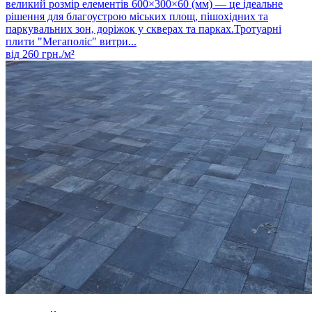
великий розмір елементів 600×300×60 (мм) — це ідеальне
рішення для благоустрою міських площ, пішохідних та
паркувальних зон, доріжок у скверах та парках.Тротуарні
плити "Мегаполіс" витри...
від
260
грн./м²