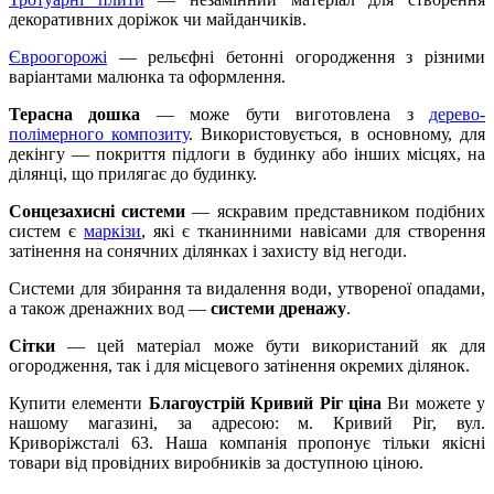
декоративних доріжок чи майданчиків.
Євроогорожі
— рельєфні бетонні огородження з різними
варіантами малюнка та оформлення.
Терасна дошка
— може бути виготовлена з
дерево-
полімерного композиту
. Використовується, в основному, для
декінгу — покриття підлоги в будинку або інших місцях, на
ділянці, що прилягає до будинку.
Сонцезахисні системи
— яскравим представником подібних
систем є
маркізи
, які є тканинними навісами для створення
затінення на сонячних ділянках і захисту від негоди.
Системи для збирання та видалення води, утвореної опадами,
а також дренажних вод —
системи дренажу
.
Сітки
— цей матеріал може бути використаний як для
огородження, так і для місцевого затінення окремих ділянок.
Купити елементи
Благоустрій Кривий Ріг ціна
Ви можете у
нашому магазині, за адресою: м. Кривий Ріг, вул.
Криворіжсталі 63. Наша компанія пропонує тільки якісні
товари від провідних виробників за доступною ціною.