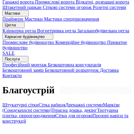
Гаражні ворота
Промислові ворота
Відкатні, розпашні ворота
Штакетний паркан
Сіткові системи огорож
Ролетні системи
Мастики
Праймери
Мастики
Мастики спецпризначення
Цегла
Клінкерна цегла
Вогнетривка цегла
Загальнобудівельна цегла
Каркасне будівництво
Промислове будівництво
Комерційне будівництво
Приватне
будівництво
SALE
Послуги
Професійний монтаж
Безкоштовна консультація
Безкоштовний замір
Безкоштовний розрахунок
Доставка
Контакти
Благоустрій
Штукатурні сітки
Сітка рабиця
Дренажні системи
Маркізи
(Сонцезахисні системи)
Терасна дошка, декінг
Тротуарна
плитка, євроогородження
Сітки для огорожі
Прозорі навіси та
конструкції