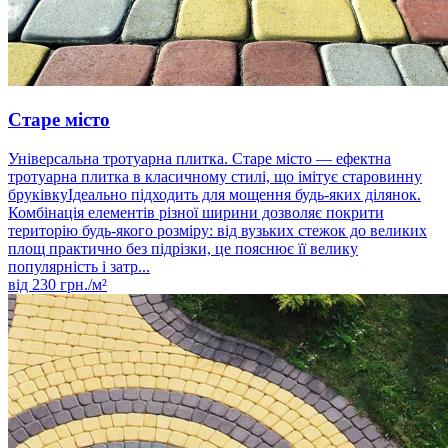
Старе місто
Універсальна тротуарна плитка. Старе місто — ефектна
тротуарна плитка в класичному стилі, що імітує старовинну
бруківкуІдеально підходить для мощення будь-яких ділянок.
Комбінація елементів різної ширини дозволяє покрити
територію будь-якого розміру: від вузьких стежок до великих
площ практично без підрізки, це пояснює її велику
популярність і затр...
від
230
грн./м²