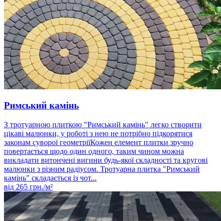
Римський камінь
З тротуарною плиткою "Римський камінь" легко створити
цікаві малюнки, у роботі з нею не потрібно підкорятися
законам суворої геометріїКожен елемент плитки зручно
повертається щодо один одного, таким чином можна
викладати витончені вигини будь-якої складності та кругові
малюнки з різним радіусом. Тротуарна плитка "Римський
камінь" складається із чот...
від
265
грн./м²