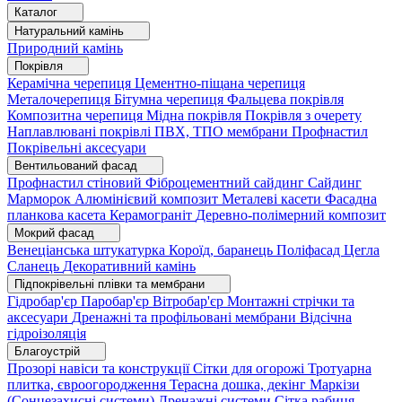
Каталог
Натуральний камінь
Природний камінь
Покрівля
Керамічна черепиця
Цементно-піщана черепиця
Металочерепиця
Бітумна черепиця
Фальцева покрівля
Композитна черепиця
Мідна покрівля
Покрівля з очерету
Наплавлювані покрівлі
ПВХ, ТПО мембрани
Профнастил
Покрівельні аксесуари
Вентильований фасад
Профнастил стіновий
Фіброцементний сайдинг
Сайдинг
Марморок
Алюмінієвий композит
Металеві касети
Фасадна
планкова касета
Керамограніт
Деревно-полімерний композит
Мокрий фасад
Венеціанська штукатурка
Короїд, баранець
Поліфасад
Цегла
Сланець
Декоративний камінь
Підпокрівельні плівки та мембрани
Гідробар'єр
Паробар'єр
Вітробар'єр
Монтажні стрічки та
аксесуари
Дренажні та профільовані мембрани
Відсічна
гідроізоляція
Благоустрій
Прозорі навіси та конструкції
Сітки для огорожі
Тротуарна
плитка, євроогородження
Терасна дошка, декінг
Маркізи
(Сонцезахисні системи)
Дренажні системи
Сітка рабиця