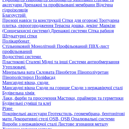
аксесуари
Дренажні та профільовані мембрани
Відсічна
гідроізоляція
Благоустрій
Прозорі навіси та конструкції
Сітки для огорожі
Тротуарна
плитка, євроогородження
Терасна дошка, декінг
Маркізи
(Сонцезахисні системи)
Дренажні системи
Сітка рабиця
Штукатурні сітки
Полікарбонат
Стільниковий
Монолітний
Профільований
ПВХ-лист
профільований
Водостічні системи
Пластикові
Сталеві
Мідні та інші
Системи антиобмерзання
Утеплювачі
Мінеральна вата
Скловата
Пінобетон
Пінополіуретан
Пінополістирол
Поліфасад
Мансардні вікна, сходи
Мансардні вікна
Сходи на горище
Сходи з нержавіючої сталі
Будівельна хімія
Лаки, фарби та просочення
Мастики, праймери та герметики
Будівельні суміші та клеї
Різне
Покрівельні аксесуари
Геотекстиль, геомембрана, бентонітові
мати
Декоративні стелі
OSB, QSB
Опалювальні системи
Вироби з нержавіючої сталі
Листове згинання металу