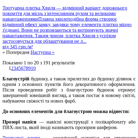
Тротуарна плитка Хвиля — відмінний варіант дорожнього
покриття для місць з інтенсивним рухом та великими
навантаженнямиПлавна хвилеподібна форма створює
відмінний ефект замку, завдяки чому елементи плитки міцно
з'єднані. Вони не розповзаються та витримують значні
навантаження. Таким чином, плитка Хвиля з успіхом
застосовується для облаштування не л...
від
345
грн./м²
« Попередня
Наступна »
Показано
1
по
20
з
191
результатів
1
2
3
4
5
6
7
8
9
10
Благоустрій
будинку, а також прилеглих до будинку ділянок є
одним з основних пунктів його декоративного оформлення.
Після проведення робіт з благоустрою будинок отримує
завершений зовнішній вигляд, а також постає в новому світлі,
набуваючи свіжості та нових фарб.
До основних елементів для благоустрою можна віднести:
Прозорі навіси
— навісні конструкції з полікарбонату або
ПВХ-листа, який іноді називають прозорим шифером.
Тротуарні плити
— незамінний матеріал для створення