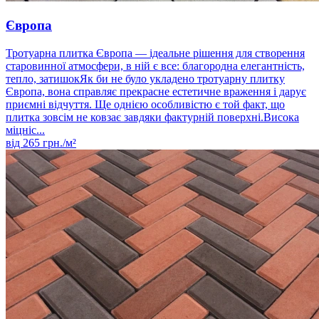
Європа
Тротуарна плитка Європа — ідеальне рішення для створення
старовинної атмосфери, в ній є все: благородна елегантність,
тепло, затишокЯк би не було укладено тротуарну плитку
Європа, вона справляє прекрасне естетичне враження і дарує
приємні відчуття. Ще однією особливістю є той факт, що
плитка зовсім не ковзає завдяки фактурній поверхні.Висока
міцніс...
від
265
грн./м²