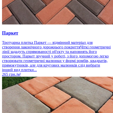
Паркет
Тротуарна плитка Паркет — відмінний матеріал для
створення лаконічного дорожнього покриттяЧіткі геометричні
лінії зададуть спрямованості об'єкту та наповнять його
простором. Паркет зручний у роботі, з його допомогою легко
створювати геометричні малюнки у формі ромбів, квадратів,
прямокутників, але для кругових малюнків слід вибрати
інший вид плитки...
265
грн./м²