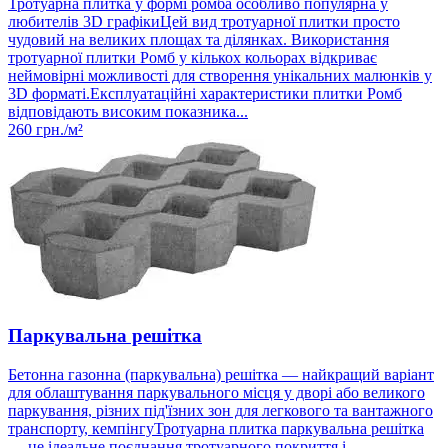
Тротуарна плитка у формі ромба особливо популярна у
любителів 3D графікиЦей вид тротуарної плитки просто
чудовий на великих площах та ділянках. Використання
тротуарної плитки Ромб у кількох кольорах відкриває
неймовірні можливості для створення унікальних малюнків у
3D форматі.Експлуатаційні характеристики плитки Ромб
відповідають високим показника...
260
грн./м²
Паркувальна решітка
Бетонна газонна (паркувальна) решітка — найкращий варіант
для облаштування паркувального місця у дворі або великого
паркування, різних під'їзних зон для легкового та вантажного
транспорту, кемпінгуТротуарна плитка паркувальна решітка
— це ідеальне поєднання тротуарного покриття і