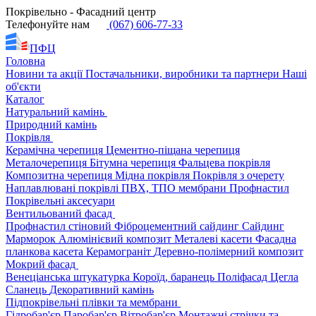
Покрівельно - Фасадний центр
Телефонуйте нам
(067) 606-77-33
ПФЦ
Головна
Новини та акції
Постачальники, виробники та партнери
Наші
об'єкти
Каталог
Натуральний камінь
Природний камінь
Покрівля
Керамічна черепиця
Цементно-піщана черепиця
Металочерепиця
Бітумна черепиця
Фальцева покрівля
Композитна черепиця
Мідна покрівля
Покрівля з очерету
Наплавлювані покрівлі
ПВХ, ТПО мембрани
Профнастил
Покрівельні аксесуари
Вентильований фасад
Профнастил стіновий
Фіброцементний сайдинг
Сайдинг
Марморок
Алюмінієвий композит
Металеві касети
Фасадна
планкова касета
Керамограніт
Деревно-полімерний композит
Мокрий фасад
Венеціанська штукатурка
Короїд, баранець
Поліфасад
Цегла
Сланець
Декоративний камінь
Підпокрівельні плівки та мембрани
Гідробар'єр
Паробар'єр
Вітробар'єр
Монтажні стрічки та