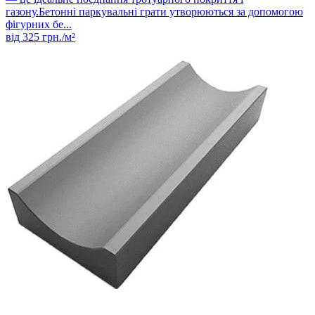
газону.Бетонні паркувальні грати утворюються за допомогою
фігурних бе...
від
325
грн./м²