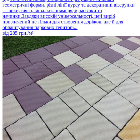
геометричні форми, різні лінії курсу та декоративні візерунки
— арки, віяла, вішалки, прямі ряди, мозаїки та
начинки.Завдяки високій універсальності, цей виріб
призначений не тільки для створення доріжок, але й для
облаштування паркових територі...
від
285
грн./м²