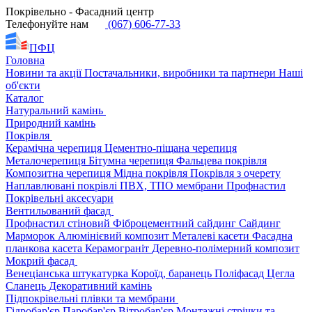
Покрівельно - Фасадний центр
Телефонуйте нам
(067) 606-77-33
ПФЦ
Головна
Новини та акції
Постачальники, виробники та партнери
Наші
об'єкти
Каталог
Натуральний камінь
Природний камінь
Покрівля
Керамічна черепиця
Цементно-піщана черепиця
Металочерепиця
Бітумна черепиця
Фальцева покрівля
Композитна черепиця
Мідна покрівля
Покрівля з очерету
Наплавлювані покрівлі
ПВХ, ТПО мембрани
Профнастил
Покрівельні аксесуари
Вентильований фасад
Профнастил стіновий
Фіброцементний сайдинг
Сайдинг
Марморок
Алюмінієвий композит
Металеві касети
Фасадна
планкова касета
Керамограніт
Деревно-полімерний композит
Мокрий фасад
Венеціанська штукатурка
Короїд, баранець
Поліфасад
Цегла
Сланець
Декоративний камінь
Підпокрівельні плівки та мембрани
Гідробар'єр
Паробар'єр
Вітробар'єр
Монтажні стрічки та