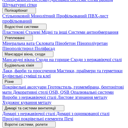
Штукатурні сітки
Полікарбонат
Стільниковий
Монолітний
Профільований
ПВХ-лист
профільований
Водостічні системи
Пластикові
Сталеві
Мідні та інші
Системи антиобмерзання
Утеплювачі
Мінеральна вата
Скловата
Пінобетон
Пінополіуретан
Пінополістирол
Поліфасад
Мансардні вікна, сходи
Мансардні вікна
Сходи на горище
Сходи з нержавіючої сталі
Будівельна хімія
Лаки, фарби та просочення
Мастики, праймери та герметики
Будівельні суміші та клеї
Різне
Покрівельні аксесуари
Геотекстиль, геомембрана, бентонітові
мати
Декоративні стелі
OSB, QSB
Опалювальні системи
Вироби з нержавіючої сталі
Листове згинання металу
Художнє кування металу
Димарі та системи вентиляції
Димарі з нержавіючої сталі
Димарі з оцинкованої сталі
Прохідні покрівельні елементи
Печі
Воротні системи, ролети