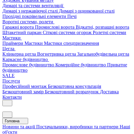
Художнє кування металу
Димарі та системи вентиляції
Димарі з нержавіючої сталі
Димарі з оцинкованої сталі
Прохідні покрівельні елементи
Печі
Воротні системи, ролети
Гаражні ворота
Промислові ворота
Відкатні, розпашні ворота
Штакетний паркан
Сіткові системи огорож
Ролетні системи
Мастики
Праймери
Мастики
Мастики спецпризначення
Цегла
Клінкерна цегла
Вогнетривка цегла
Загальнобудівельна цегла
Каркасне будівництво
Промислове будівництво
Комерційне будівництво
Приватне
будівництво
SALE
Послуги
Професійний монтаж
Безкоштовна консультація
Безкоштовний замір
Безкоштовний розрахунок
Доставка
Контакти
Головна
Новини та акції
Постачальники, виробники та партнери
Наші
об'єкти