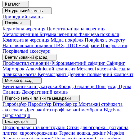
Каталог
Натуральний камінь
Природний камінь
Покрівля
Керамічна черепиця
Цементно-піщана черепиця
Металочерепиця
Бітумна черепиця
Фальцева покрівля
Композитна черепиця
Мідна покрівля
Покрівля з очерету
Наплавлювані покрівлі
ПВХ, ТПО мембрани
Профнастил
Покрівельні аксесуари
Вентильований фасад
Профнастил стіновий
Фіброцементний сайдинг
Сайдинг
Марморок
Алюмінієвий композит
Металеві касети
Фасадна
планкова касета
Керамограніт
Деревно-полімерний композит
Мокрий фасад
Венеціанська штукатурка
Короїд, баранець
Поліфасад
Цегла
Сланець
Декоративний камінь
Підпокрівельні плівки та мембрани
Гідробар'єр
Паробар'єр
Вітробар'єр
Монтажні стрічки та
аксесуари
Дренажні та профільовані мембрани
Відсічна
гідроізоляція
Благоустрій
Прозорі навіси та конструкції
Сітки для огорожі
Тротуарна
плитка, євроогородження
Терасна дошка, декінг
Маркізи
(Сонцезахисні системи)
Дренажні системи
Сітка рабиця