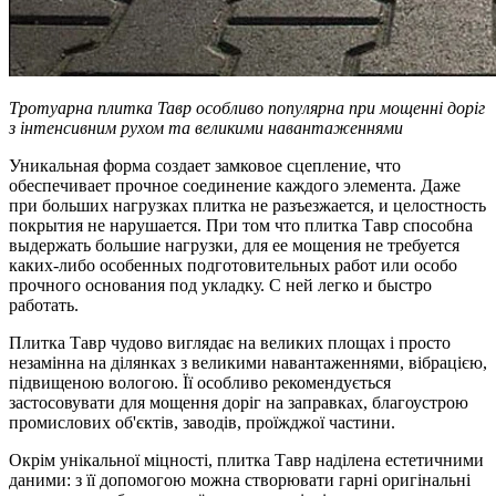
Тротуарна плитка Тавр особливо популярна при мощенні доріг
з інтенсивним рухом та великими навантаженнями
Уникальная форма создает замковое сцепление, что
обеспечивает прочное соединение каждого элемента. Даже
при больших нагрузках плитка не разъезжается, и целостность
покрытия не нарушается. При том что плитка Тавр способна
выдержать большие нагрузки, для ее мощения не требуется
каких-либо особенных подготовительных работ или особо
прочного основания под укладку. С ней легко и быстро
работать.
Плитка Тавр чудово виглядає на великих площах і просто
незамінна на ділянках з великими навантаженнями, вібрацією,
підвищеною вологою. Її особливо рекомендується
застосовувати для мощення доріг на заправках, благоустрою
промислових об'єктів, заводів, проїжджої частини.
Окрім унікальної міцності, плитка Тавр наділена естетичними
даними: з її допомогою можна створювати гарні оригінальні