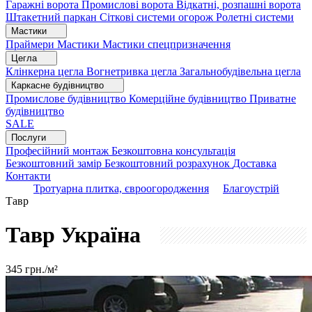
Гаражні ворота
Промислові ворота
Відкатні, розпашні ворота
Штакетний паркан
Сіткові системи огорож
Ролетні системи
Мастики
Праймери
Мастики
Мастики спецпризначення
Цегла
Клінкерна цегла
Вогнетривка цегла
Загальнобудівельна цегла
Каркасне будівництво
Промислове будівництво
Комерційне будівництво
Приватне
будівництво
SALE
Послуги
Професійний монтаж
Безкоштовна консультація
Безкоштовний замір
Безкоштовний розрахунок
Доставка
Контакти
Тротуарна плитка, євроогородження
Благоустрій
Тавр
Тавр
Україна
345
грн./м²