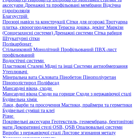
аксесуари
Дренажні та профільовані мембрани
Відсічна
гідроізоляція
Благоустрій
Прозорі навіси та конструкції
Сітки для огорожі
Тротуарна
плитка, євроогородження
Терасна дошка, декінг
Маркізи
(Сонцезахисні системи)
Дренажні системи
Сітка рабиця
Штукатурні сітки
Полікарбонат
Стільниковий
Монолітний
Профільований
ПВХ-лист
профільований
Водостічні системи
Пластикові
Сталеві
Мідні та інші
Системи антиобмерзання
Утеплювачі
Мінеральна вата
Скловата
Пінобетон
Пінополіуретан
Пінополістирол
Поліфасад
Мансардні вікна, сходи
Мансардні вікна
Сходи на горище
Сходи з нержавіючої сталі
Будівельна хімія
Лаки, фарби та просочення
Мастики, праймери та герметики
Будівельні суміші та клеї
Різне
Покрівельні аксесуари
Геотекстиль, геомембрана, бентонітові
мати
Декоративні стелі
OSB, QSB
Опалювальні системи
Вироби з нержавіючої сталі
Листове згинання металу