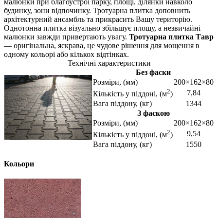
малюнки при благоустрої парку, площі, ділянки навколо
будинку, зони відпочинку. Тротуарна плитка доповнить
архітектурний ансамбль та прикрасить Вашу територію.
Однотонна плитка візуально збільшує площу, а незвичайні
малюнки завжди привертають увагу.
Тротуарна плитка Тавр
— оригінальна, яскрава, це чудове рішення для мощення в
одному кольорі або кількох відтінках.
Технічні характеристики
Без фаски
Розміри, (мм)
200×162×80
2
7,84
Кількість у піддоні, (м
)
Вага піддону, (кг)
1344
З фаскою
Розміри, (мм)
200×162×80
2
9,54
Кількість у піддоні, (м
)
Вага піддону, (кг)
1550
Кольори