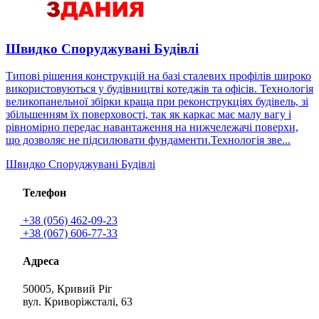
Швидко Споруджувані Будівлі
Типові рішення конструкцій на базі сталевих профілів широко
використовуються у будівництві котеджів та офісів. Технологія
великопанельної збірки краща при реконструкціях будівель, зі
збільшенням їх поверховості, так як каркас має малу вагу і
рівномірно передає навантаження на нижчележачі поверхи,
що дозволяє не підсилювати фундаменти.Технологія зве...
Швидко Споруджувані Будівлі
Телефон
+38 (056) 462-09-23
+38 (067) 606-77-33
Адреса
50005, Кривий Ріг
вул. Криворіжсталі, 63