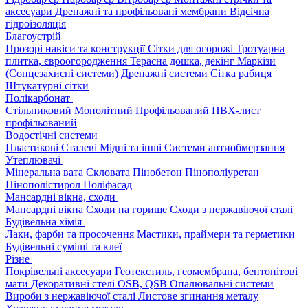
аксесуари
Дренажні та профільовані мембрани
Відсічна
гідроізоляція
Благоустрій
Прозорі навіси та конструкції
Сітки для огорожі
Тротуарна
плитка, євроогородження
Терасна дошка, декінг
Маркізи
(Сонцезахисні системи)
Дренажні системи
Сітка рабиця
Штукатурні сітки
Полікарбонат
Стільниковий
Монолітний
Профільований
ПВХ-лист
профільований
Водостічні системи
Пластикові
Сталеві
Мідні та інші
Системи антиобмерзання
Утеплювачі
Мінеральна вата
Скловата
Пінобетон
Пінополіуретан
Пінополістирол
Поліфасад
Мансардні вікна, сходи
Мансардні вікна
Сходи на горище
Сходи з нержавіючої сталі
Будівельна хімія
Лаки, фарби та просочення
Мастики, праймери та герметики
Будівельні суміші та клеї
Різне
Покрівельні аксесуари
Геотекстиль, геомембрана, бентонітові
мати
Декоративні стелі
OSB, QSB
Опалювальні системи
Вироби з нержавіючої сталі
Листове згинання металу