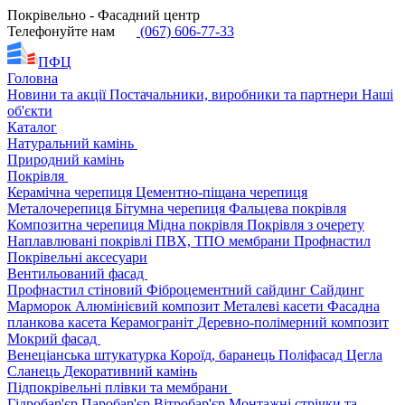
Покрівельно - Фасадний центр
Телефонуйте нам
(067) 606-77-33
ПФЦ
Головна
Новини та акції
Постачальники, виробники та партнери
Наші
об'єкти
Каталог
Натуральний камінь
Природний камінь
Покрівля
Керамічна черепиця
Цементно-піщана черепиця
Металочерепиця
Бітумна черепиця
Фальцева покрівля
Композитна черепиця
Мідна покрівля
Покрівля з очерету
Наплавлювані покрівлі
ПВХ, ТПО мембрани
Профнастил
Покрівельні аксесуари
Вентильований фасад
Профнастил стіновий
Фіброцементний сайдинг
Сайдинг
Марморок
Алюмінієвий композит
Металеві касети
Фасадна
планкова касета
Керамограніт
Деревно-полімерний композит
Мокрий фасад
Венеціанська штукатурка
Короїд, баранець
Поліфасад
Цегла
Сланець
Декоративний камінь
Підпокрівельні плівки та мембрани
Гідробар'єр
Паробар'єр
Вітробар'єр
Монтажні стрічки та