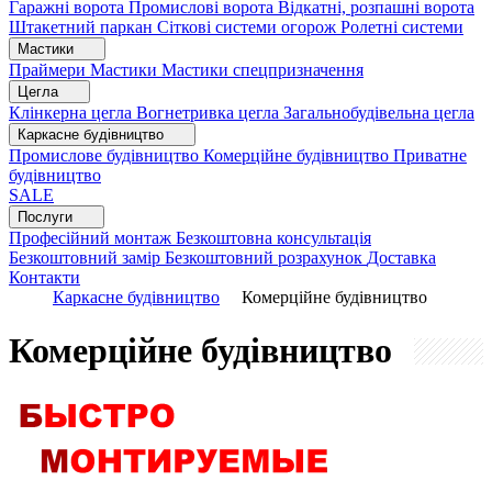
Гаражні ворота
Промислові ворота
Відкатні, розпашні ворота
Штакетний паркан
Сіткові системи огорож
Ролетні системи
Мастики
Праймери
Мастики
Мастики спецпризначення
Цегла
Клінкерна цегла
Вогнетривка цегла
Загальнобудівельна цегла
Каркасне будівництво
Промислове будівництво
Комерційне будівництво
Приватне
будівництво
SALE
Послуги
Професійний монтаж
Безкоштовна консультація
Безкоштовний замір
Безкоштовний розрахунок
Доставка
Контакти
Каркасне будівництво
Комерційне будівництво
Комерційне будівництво