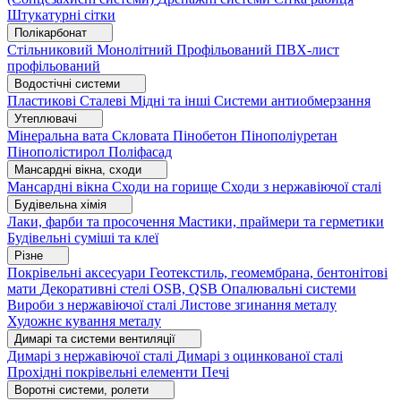
Штукатурні сітки
Полікарбонат
Стільниковий
Монолітний
Профільований
ПВХ-лист
профільований
Водостічні системи
Пластикові
Сталеві
Мідні та інші
Системи антиобмерзання
Утеплювачі
Мінеральна вата
Скловата
Пінобетон
Пінополіуретан
Пінополістирол
Поліфасад
Мансардні вікна, сходи
Мансардні вікна
Сходи на горище
Сходи з нержавіючої сталі
Будівельна хімія
Лаки, фарби та просочення
Мастики, праймери та герметики
Будівельні суміші та клеї
Різне
Покрівельні аксесуари
Геотекстиль, геомембрана, бентонітові
мати
Декоративні стелі
OSB, QSB
Опалювальні системи
Вироби з нержавіючої сталі
Листове згинання металу
Художнє кування металу
Димарі та системи вентиляції
Димарі з нержавіючої сталі
Димарі з оцинкованої сталі
Прохідні покрівельні елементи
Печі
Воротні системи, ролети