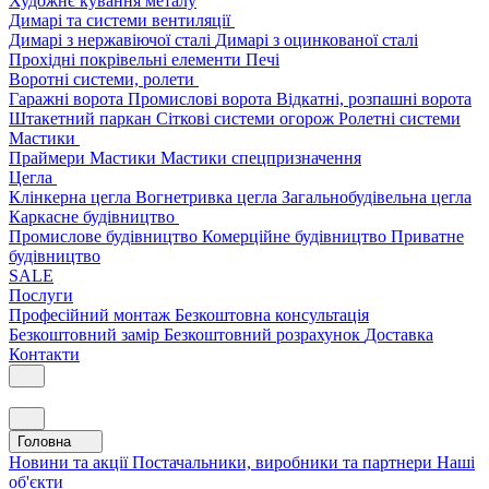
Художнє кування металу
Димарі та системи вентиляції
Димарі з нержавіючої сталі
Димарі з оцинкованої сталі
Прохідні покрівельні елементи
Печі
Воротні системи, ролети
Гаражні ворота
Промислові ворота
Відкатні, розпашні ворота
Штакетний паркан
Сіткові системи огорож
Ролетні системи
Мастики
Праймери
Мастики
Мастики спецпризначення
Цегла
Клінкерна цегла
Вогнетривка цегла
Загальнобудівельна цегла
Каркасне будівництво
Промислове будівництво
Комерційне будівництво
Приватне
будівництво
SALE
Послуги
Професійний монтаж
Безкоштовна консультація
Безкоштовний замір
Безкоштовний розрахунок
Доставка
Контакти
Головна
Новини та акції
Постачальники, виробники та партнери
Наші
об'єкти