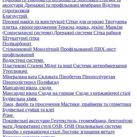
аксесуари
Дренажні та профільовані мембрани
Відсічна
гідроізоляція
Благоустрій
Прозорі навіси та конструкції
Сітки для огорожі
Тротуарна
плитка, євроогородження
Терасна дошка, декінг
Маркізи
(Сонцезахисні системи)
Дренажні системи
Сітка рабиця
Штукатурні сітки
Полікарбонат
Стільниковий
Монолітний
Профільований
ПВХ-лист
профільований
Водостічні системи
Пластикові
Сталеві
Мідні та інші
Системи антиобмерзання
Утеплювачі
Мінеральна вата
Скловата
Пінобетон
Пінополіуретан
Пінополістирол
Поліфасад
Мансардні вікна, сходи
Мансардні вікна
Сходи на горище
Сходи з нержавіючої сталі
Будівельна хімія
Лаки, фарби та просочення
Мастики, праймери та герметики
Будівельні суміші та клеї
Різне
Покрівельні аксесуари
Геотекстиль, геомембрана, бентонітові
мати
Декоративні стелі
OSB, QSB
Опалювальні системи
Вироби з нержавіючої сталі
Листове згинання металу