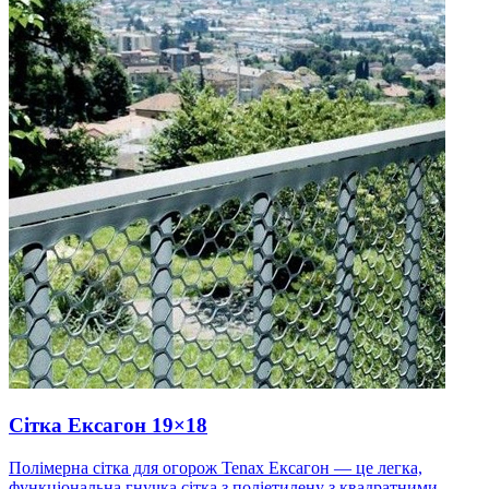
Сітка Ексагон 19×18
Полімерна сітка для огорож Tenax Ексагон — це легка,
функціональна гнучка сітка з поліетилену з квадратними