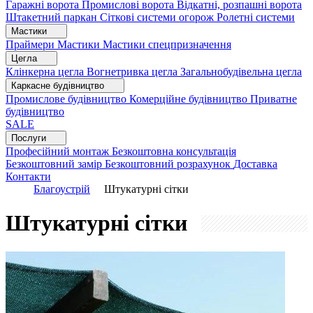
Гаражні ворота
Промислові ворота
Відкатні, розпашні ворота
Штакетний паркан
Сіткові системи огорож
Ролетні системи
Мастики
Праймери
Мастики
Мастики спецпризначення
Цегла
Клінкерна цегла
Вогнетривка цегла
Загальнобудівельна цегла
Каркасне будівництво
Промислове будівництво
Комерційне будівництво
Приватне
будівництво
SALE
Послуги
Професійний монтаж
Безкоштовна консультація
Безкоштовний замір
Безкоштовний розрахунок
Доставка
Контакти
Благоустрій
Штукатурні сітки
Штукатурні сітки