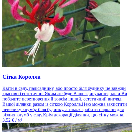
Сітка Королла
Квіти в саду, палісаднику, або просто біля будинку це завжди
красиво і естетично. Яким же буде Ваше здивування, коли Ви
побачите перетворення й зовсім інший, естетичний вигляд
Вашої ділянки разом із сіткою Королла.Нею можна захистити
невелику клумбу біля будинку, а також зробити паркани для
різних клумб у саду.Крім декорації ділянки, цю сітку можна...
3.52
€ / м²