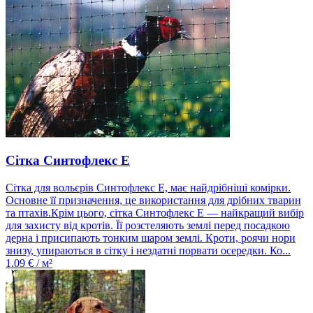
Сітка Синтофлекс Е
Сітка для вольєрів Синтофлекс Е, має найдрібніші комірки.
Основне її призначення, це використання для дрібних тварин
та птахів.Крім цього, сітка Синтофлекс Е — найкращий вибір
для захисту від кротів. Її розстеляють землі перед посадкою
дерна і присипають тонким шаром землі. Кроти, роячи нори
знизу, упираються в сітку і нездатні порвати осередки. Ко...
1.09
€ / м²