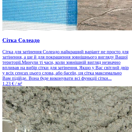
Сітка Солеадо
Сітка для затінення Солеадо найкращий варіант не просто для
затінення, а ще й для покращення зовнішнього вигляду Вашої
території.Минули ті часи, коли зовнішній вигляд незначно
впливав на вибір сітки для затінення. Якщо у Вас світлий двір
у всіх сенсах цього слова, або басеїн, ця сітка максимально
Вам підійде. Вона буде виконувати всі функції сітки...
1.23
€ / м²