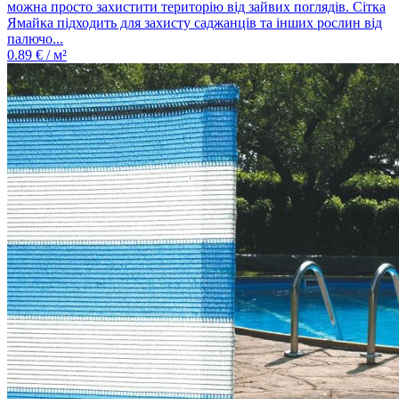
можна просто захистити територію від зайвих поглядів. Сітка
Ямайка підходить для захисту саджанців та інших рослин від
палючо...
0.89
€ / м²