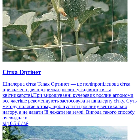
Сітка Ортінет
Шпалерна сітка Tenax Ортинет — це поліпропіленова сітка,
призначена для підтримки рослин у садівництві та
квітникарстві.При вирощуванні кучерявих рослин агрономи
все частіше рекомендують застосовувати шпалерну сітку. Суть
методу полягає в тому, щоб пустити рослину вертикально
нагору, а не давати їй лежати на землі. Вигода такого способу
очевидна: в...
від
0.5
€ / м²