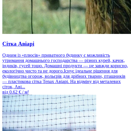
Сітка Авіарі
Одним із «плюсів» приватного будинку є можливість
утримання домашнього господарства — різних курей, качок,
індиків, гусей тощо. Домашні продукти — це завжди корисно,
екологічно чисто та не дорого.Існує ідеальне рішення для
будівництва огорож, вольєрів для дрібних тварин, пташників
— пластикова сітка Tenax Авіарі. На відміну від металевих
сіток, Аві...
від
0.62
€ / м²