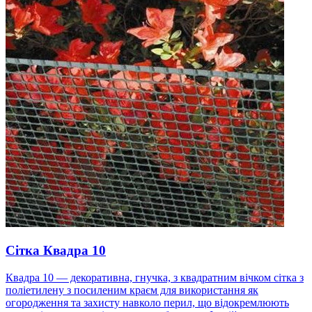
Сітка Квадра 10
Квадра 10 — декоративна, гнучка, з квадратним вічком сітка з
поліетилену з посиленим краєм для використання як
огородження та захисту навколо перил, що відокремлюють