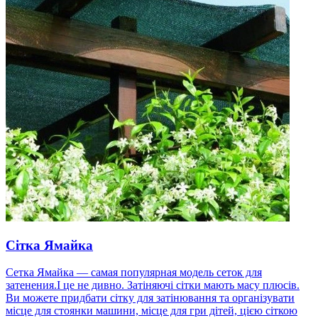
Сітка Ямайка
Сетка Ямайка — самая популярная модель сеток для
затенения.І це не дивно. Затіняючі сітки мають масу плюсів.
Ви можете придбати сітку для затінювання та організувати
місце для стоянки машини, місце для гри дітей, цією сіткою