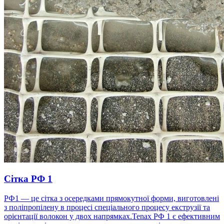
Сітка РФ 1
РФ1 — це сітка з осередками прямокутної форми, виготовлені
з поліпропілену в процесі спеціального процесу екструзії та
орієнтації волокон у двох напрямках.Tenax РФ 1 є ефективним