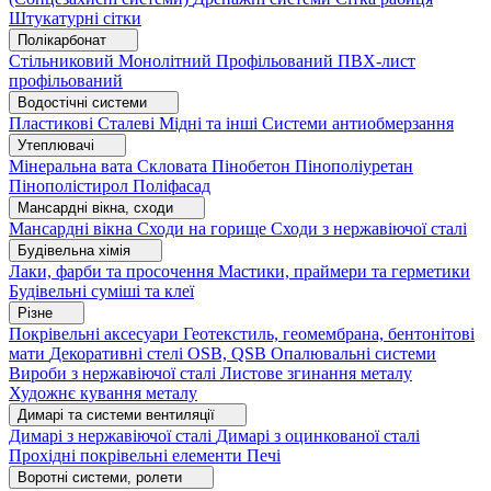
Штукатурні сітки
Полікарбонат
Стільниковий
Монолітний
Профільований
ПВХ-лист
профільований
Водостічні системи
Пластикові
Сталеві
Мідні та інші
Системи антиобмерзання
Утеплювачі
Мінеральна вата
Скловата
Пінобетон
Пінополіуретан
Пінополістирол
Поліфасад
Мансардні вікна, сходи
Мансардні вікна
Сходи на горище
Сходи з нержавіючої сталі
Будівельна хімія
Лаки, фарби та просочення
Мастики, праймери та герметики
Будівельні суміші та клеї
Різне
Покрівельні аксесуари
Геотекстиль, геомембрана, бентонітові
мати
Декоративні стелі
OSB, QSB
Опалювальні системи
Вироби з нержавіючої сталі
Листове згинання металу
Художнє кування металу
Димарі та системи вентиляції
Димарі з нержавіючої сталі
Димарі з оцинкованої сталі
Прохідні покрівельні елементи
Печі
Воротні системи, ролети