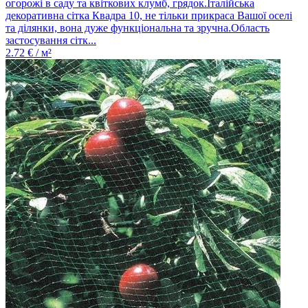
огорожі в саду та квіткових клумб, грядок.Італійська
декоративна сітка Квадра 10, не тільки прикраса Вашої оселі
та ділянки, вона дуже функціональна та зручна.Область
застосування сітк...
2.72
€ / м²