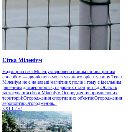
Сітка Міленіум
Надміцна сітка Міленіум зроблена новим інноваційним
способом — двовісного молекулярного орієнтування.Tenax
Міленіум не є на заваді магнітних полів і тому є ідеальним
рішенням для аеропортів, радарних станцій і т.д.Область
застосування сітки Міленіум:Огородження промислових
територій;Огородження спортивних об'єктів;Огородження
аеропортів;Огородження...
3.91
€ / м²