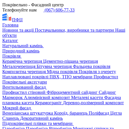
Покрівельно - Фасадний центр
Телефонуйте нам
(067) 606-77-33
ПФЦ
Головна
Новини та акції
Постачальники, виробники та партнери
Наші
об'єкти
Каталог
Натуральний камінь
Природний камінь
Покрівля
Керамічна черепиця
Цементно-піщана черепиця
Металочерепиця
Бітумна черепиця
Фальцева покрівля
Композитна черепиця
Мідна покрівля
Покрівля з очерету
Наплавлювані покрівлі
ПВХ, ТПО мембрани
Профнастил
Покрівельні аксесуари
Вентильований фасад
Профнастил стіновий
Фіброцементний сайдинг
Сайдинг
Марморок
Алюмінієвий композит
Металеві касети
Фасадна
планкова касета
Керамограніт
Деревно-полімерний композит
Мокрий фасад
Венеціанська штукатурка
Короїд, баранець
Поліфасад
Цегла
Сланець
Декоративний камінь
Підпокрівельні плівки та мембрани
Гідробар'єр
Паробар'єр
Вітробар'єр
Монтажні стрічки та