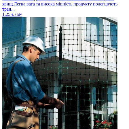
явищ.Легка вага та висока міцність продукту полегшують
тран...
1.25
€ / м²