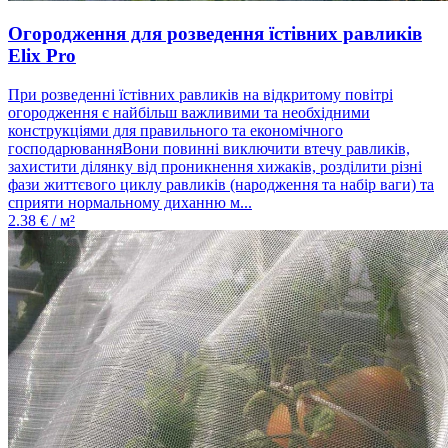
Огородження для розведення їстівних равликів
Elix Pro
При розведенні їстівних равликів на відкритому повітрі
огородження є найбільш важливими та необхідними
конструкціями для правильного та економічного
господарюванняВони повинні виключити втечу равликів,
захистити ділянку від проникнення хижаків, розділити різні
фази життєвого циклу равликів (народження та набір ваги) та
сприяти нормальному диханню м...
2.38
€ / м²