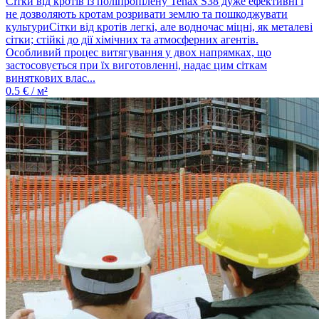
Сітки від кротів із поліпропілену Tenax S38 дуже ефективні і
не дозволяють кротам розривати землю та пошкоджувати
культуриСітки від кротів легкі, але водночас міцні, як металеві
сітки; стійкі до дії хімічних та атмосферних агентів.
Особливий процес витягування у двох напрямках, що
застосовується при їх виготовленні, надає цим сіткам
виняткових влас...
0.5
€ / м²