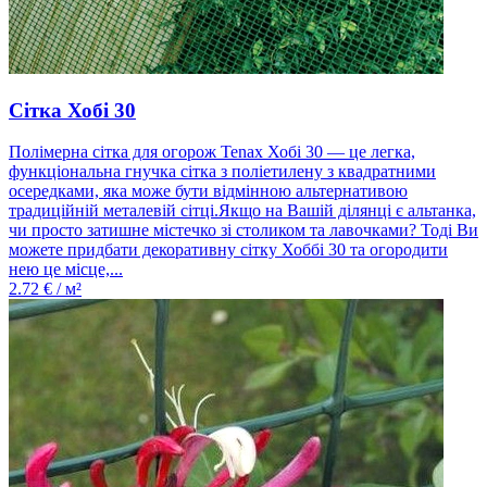
Сітка Хобі 30
Полімерна сітка для огорож Tenax Хобі 30 — це легка,
функціональна гнучка сітка з поліетилену з квадратними
осередками, яка може бути відмінною альтернативою
традиційній металевій сітці.Якщо на Вашій ділянці є альтанка,
чи просто затишне містечко зі столиком та лавочками? Тоді Ви
можете придбати декоративну сітку Хоббі 30 та огородити
нею це місце,...
2.72
€ / м²