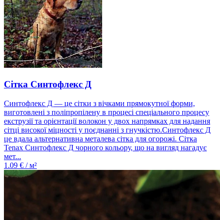
Сітка Синтофлекс Д
Синтофлекс Д — це сітки з вічками прямокутної форми,
виготовлені з поліпропілену в процесі спеціального процесу
екструзії та орієнтації волокон у двох напрямках для надання
сітці високої міцності у поєднанні з гнучкістю.Синтофлекс Д
це вдала альтернативна металева сітка для огорожі. Сітка
Tenax Синтофлекс Д чорного кольору, що на вигляд нагадує
мет...
1.09
€ / м²