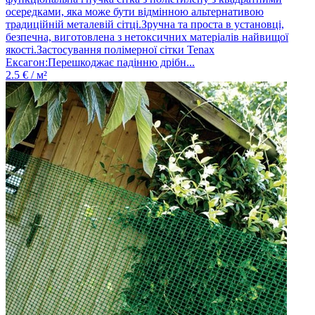
осередками, яка може бути відмінною альтернативою
традиційній металевій сітці.Зручна та проста в установці,
безпечна, виготовлена ​​з нетоксичних матеріалів найвищої
якості.Застосування полімерної сітки Tenax
Ексагон:Перешкоджає падінню дрібн...
2.5
€ / м²