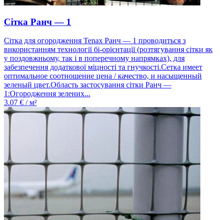
Сітка Ранч — 1
Сітка для огородження Tenax Ранч — 1 проводиться з
використанням технології бі-орієнтації (розтягування сітки як
у поздовжньому, так і в поперечному напрямках), для
забезпечення додаткової міцності та гнучкості.Сетка имеет
оптимальное соотношение цена / качество, и насыщенный
зеленый цвет.Область застосування сітки Ранч —
1:Огородження зелених...
3.07
€ / м²