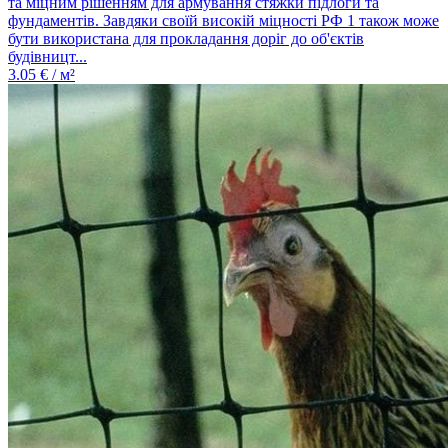
та міцним рішенням для армування стяжки підлоги та
фундаментів. Завдяки своїй високій міцності РФ 1 також може
бути використана для прокладання доріг до об'єктів
будівницт...
3.05
€ / м²