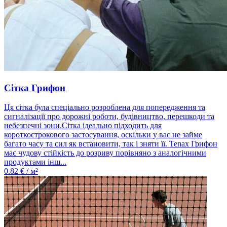
Сітка Грифон
Ця сітка була спеціально розроблена для попередження та
сигналізації про дорожні роботи, будівництво, перешкоди та
небезпечні зони.Сітка ідеально підходить для
короткострокового застосування, оскільки у вас не займе
багато часу та сил як встановити, так і зняти її. Tenax Грифон
має чудову стійкість до розриву порівняно з аналогічними
продуктами інш...
0.82
€ / м²