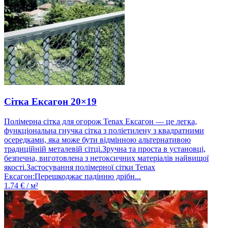
Сітка Ексагон 20×19
Полімерна сітка для огорож Tenax Ексагон — це легка,
функціональна гнучка сітка з поліетилену з квадратними
осередками, яка може бути відмінною альтернативою
традиційній металевій сітці.Зручна та проста в установці,
безпечна, виготовлена ​​з нетоксичних матеріалів найвищої
якості.Застосування полімерної сітки Tenax
Ексагон:Перешкоджає падінню дрібн...
1.74
€ / м²