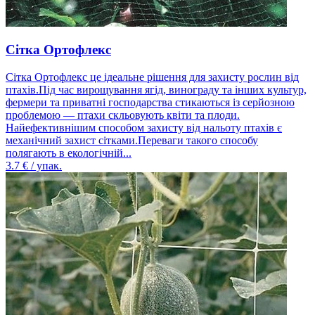
Сітка Ортофлекс
Сітка Ортофлекс це ідеальне рішення для захисту рослин від
птахів.Під час вирощування ягід, винограду та інших культур,
фермери та приватні господарства стикаються із серйозною
проблемою — птахи скльовують квіти та плоди.
Найефективнішим способом захисту від нальоту птахів є
механічний захист сітками.Переваги такого способу
полягають в екологічній...
3.7
€ / упак.