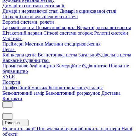
Художнє кування металу
Димарі та системи вентиляції
Димарі з нержавіючої сталі
Димарі з оцинкованої сталі
Прохідні покрівельні елементи
Печі
Воротні системи, ролети
Гаражні ворота
Промислові ворота
Відкатні, розпашні ворота
Штакетний паркан
Сіткові системи огорож
Ролетні системи
Мастики
Праймери
Мастики
Мастики спецпризначення
Цегла
Клінкерна цегла
Вогнетривка цегла
Загальнобудівельна цегла
Каркасне будівництво
Промислове будівництво
Комерційне будівництво
Приватне
будівництво
SALE
Послуги
Професійний монтаж
Безкоштовна консультація
Безкоштовний замір
Безкоштовний розрахунок
Доставка
Контакти
Головна
Новини та акції
Постачальники, виробники та партнери
Наші
об'єкти