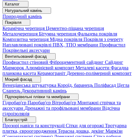
Каталог
Натуральний камінь
Природний камінь
Покрівля
Керамічна черепиця
Цементно-піщана черепиця
Металочерепиця
Бітумна черепиця
Фальцева покрівля
Композитна черепиця
Мідна покрівля
Покрівля з очерету
Наплавлювані покрівлі
ПВХ, ТПО мембрани
Профнастил
Покрівельні аксесуари
Вентильований фасад
Профнастил стіновий
Фіброцементний сайдинг
Сайдинг
Марморок
Алюмінієвий композит
Металеві касети
Фасадна
планкова касета
Керамограніт
Деревно-полімерний композит
Мокрий фасад
Венеціанська штукатурка
Короїд, баранець
Поліфасад
Цегла
Сланець
Декоративний камінь
Підпокрівельні плівки та мембрани
Гідробар'єр
Паробар'єр
Вітробар'єр
Монтажні стрічки та
аксесуари
Дренажні та профільовані мембрани
Відсічна
гідроізоляція
Благоустрій
Прозорі навіси та конструкції
Сітки для огорожі
Тротуарна
плитка, євроогородження
Терасна дошка, декінг
Маркізи
(Сонцезахисні системи)
Дренажні системи
Сітка рабиця