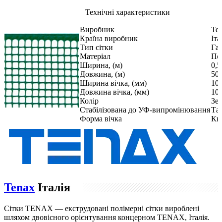
Технічні характеристики
Виробник
Te
Країна виробник
Іта
Тип сітки
Га
Матеріал
По
Ширина, (м)
0,5
Довжина, (м)
50
Ширина вічка, (мм)
10
Довжина вічка, (мм)
10
Колір
Зе
Стабілізована до УФ-випромінювання
Та
Форма вічка
Кв
Tenax
Італія
Сітки TENAX — екструдовані полімерні сітки вироблені
шляхом двовісного орієнтування концерном TENAX, Італія.