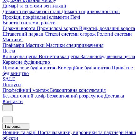
Художнє кування металу
Димарі та системи вентиляції
Димарі з нержавіючої сталі
Димарі з оцинкованої сталі
Прохідні покрівельні елементи
Печі
Воротні системи, ролети
Гаражні ворота
Промислові ворота
Відкатні, розпашні ворота
Штакетний паркан
Сіткові системи огорож
Ролетні системи
Мастики
Праймери
Мастики
Мастики спецпризначення
Цегла
Клінкерна цегла
Вогнетривка цегла
Загальнобудівельна цегла
Каркасне будівництво
Промислове будівництво
Комерційне будівництво
Приватне
будівництво
SALE
Послуги
Професійний монтаж
Безкоштовна консультація
Безкоштовний замір
Безкоштовний розрахунок
Доставка
Контакти
Головна
Новини та акції
Постачальники, виробники та партнери
Наші
об'єкти