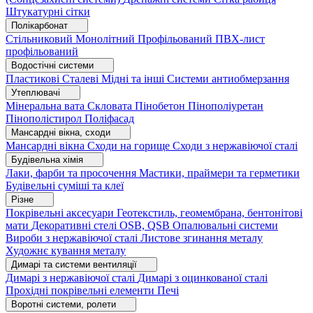
Штукатурні сітки
Полікарбонат
Стільниковий
Монолітний
Профільований
ПВХ-лист
профільований
Водостічні системи
Пластикові
Сталеві
Мідні та інші
Системи антиобмерзання
Утеплювачі
Мінеральна вата
Скловата
Пінобетон
Пінополіуретан
Пінополістирол
Поліфасад
Мансардні вікна, сходи
Мансардні вікна
Сходи на горище
Сходи з нержавіючої сталі
Будівельна хімія
Лаки, фарби та просочення
Мастики, праймери та герметики
Будівельні суміші та клеї
Різне
Покрівельні аксесуари
Геотекстиль, геомембрана, бентонітові
мати
Декоративні стелі
OSB, QSB
Опалювальні системи
Вироби з нержавіючої сталі
Листове згинання металу
Художнє кування металу
Димарі та системи вентиляції
Димарі з нержавіючої сталі
Димарі з оцинкованої сталі
Прохідні покрівельні елементи
Печі
Воротні системи, ролети