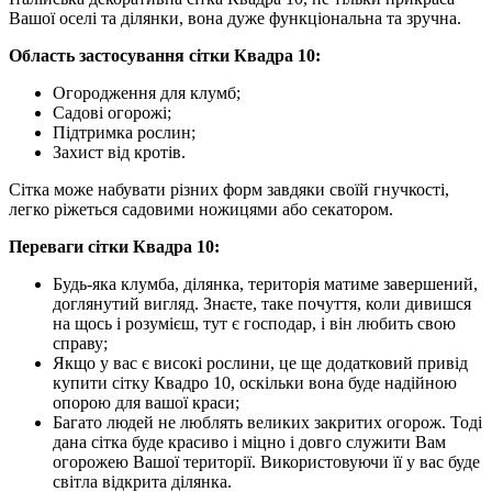
Вашої оселі та ділянки, вона дуже функціональна та зручна.
Область застосування сітки Квадра 10:
Огородження для клумб;
Садові огорожі;
Підтримка рослин;
Захист від кротів.
Сітка може набувати різних форм завдяки своїй гнучкості,
легко ріжеться садовими ножицями або секатором.
Переваги сітки Квадра 10:
Будь-яка клумба, ділянка, територія матиме завершений,
доглянутий вигляд. Знаєте, таке почуття, коли дивишся
на щось і розумієш, тут є господар, і він любить свою
справу;
Якщо у вас є високі рослини, це ще додатковий привід
купити сітку Квадро 10, оскільки вона буде надійною
опорою для вашої краси;
Багато людей не люблять великих закритих огорож. Тоді
дана сітка буде красиво і міцно і довго служити Вам
огорожею Вашої території. Використовуючи її у вас буде
світла відкрита ділянка.