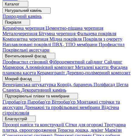
Каталог
Натуральний камінь
Природний камінь
Покрівля
Керамічна черепиця
Цементно-піщана черепиця
Металочерепиця
Бітумна черепиця
Фальцева покрівля
Композитна черепиця
Мідна покрівля
Покрівля з очерету
Наплавлювані покрівлі
ПВХ, ТПО мембрани
Профнастил
Покрівельні аксесуари
Вентильований фасад
Профнастил стіновий
Фіброцементний сайдинг
Сайдинг
Марморок
Алюмінієвий композит
Металеві касети
Фасадна
планкова касета
Керамограніт
Деревно-полімерний композит
Мокрий фасад
Венеціанська штукатурка
Короїд, баранець
Поліфасад
Цегла
Сланець
Декоративний камінь
Підпокрівельні плівки та мембрани
Гідробар'єр
Паробар'єр
Вітробар'єр
Монтажні стрічки та
аксесуари
Дренажні та профільовані мембрани
Відсічна
гідроізоляція
Благоустрій
Прозорі навіси та конструкції
Сітки для огорожі
Тротуарна
плитка, євроогородження
Терасна дошка, декінг
Маркізи
(Сонцезахисні системи)
Дренажні системи
Сітка рабиця