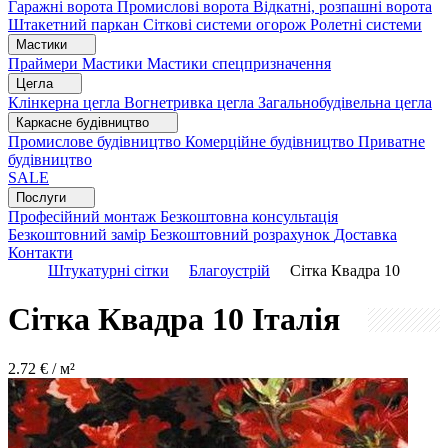
Гаражні ворота
Промислові ворота
Відкатні, розпашні ворота
Штакетний паркан
Сіткові системи огорож
Ролетні системи
Мастики
Праймери
Мастики
Мастики спецпризначення
Цегла
Клінкерна цегла
Вогнетривка цегла
Загальнобудівельна цегла
Каркасне будівництво
Промислове будівництво
Комерційне будівництво
Приватне
будівництво
SALE
Послуги
Професійний монтаж
Безкоштовна консультація
Безкоштовний замір
Безкоштовний розрахунок
Доставка
Контакти
Штукатурні сітки
Благоустрій
Сітка Квадра 10
Сітка Квадра 10
Італія
2.72
€ / м²