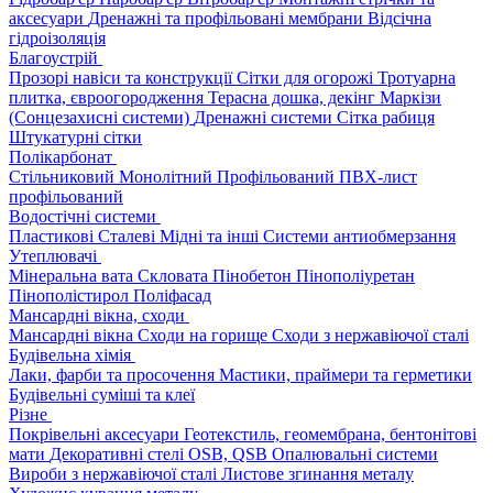
аксесуари
Дренажні та профільовані мембрани
Відсічна
гідроізоляція
Благоустрій
Прозорі навіси та конструкції
Сітки для огорожі
Тротуарна
плитка, євроогородження
Терасна дошка, декінг
Маркізи
(Сонцезахисні системи)
Дренажні системи
Сітка рабиця
Штукатурні сітки
Полікарбонат
Стільниковий
Монолітний
Профільований
ПВХ-лист
профільований
Водостічні системи
Пластикові
Сталеві
Мідні та інші
Системи антиобмерзання
Утеплювачі
Мінеральна вата
Скловата
Пінобетон
Пінополіуретан
Пінополістирол
Поліфасад
Мансардні вікна, сходи
Мансардні вікна
Сходи на горище
Сходи з нержавіючої сталі
Будівельна хімія
Лаки, фарби та просочення
Мастики, праймери та герметики
Будівельні суміші та клеї
Різне
Покрівельні аксесуари
Геотекстиль, геомембрана, бентонітові
мати
Декоративні стелі
OSB, QSB
Опалювальні системи
Вироби з нержавіючої сталі
Листове згинання металу