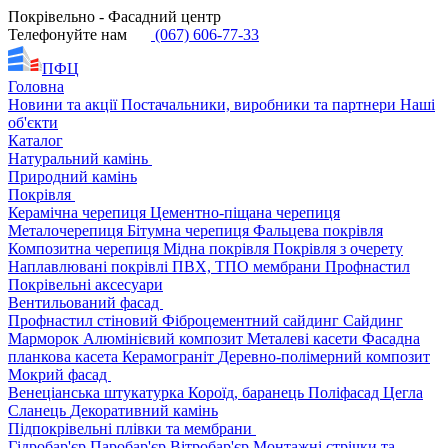
Покрівельно - Фасадний центр
Телефонуйте нам
(067) 606-77-33
ПФЦ
Головна
Новини та акції
Постачальники, виробники та партнери
Наші
об'єкти
Каталог
Натуральний камінь
Природний камінь
Покрівля
Керамічна черепиця
Цементно-піщана черепиця
Металочерепиця
Бітумна черепиця
Фальцева покрівля
Композитна черепиця
Мідна покрівля
Покрівля з очерету
Наплавлювані покрівлі
ПВХ, ТПО мембрани
Профнастил
Покрівельні аксесуари
Вентильований фасад
Профнастил стіновий
Фіброцементний сайдинг
Сайдинг
Марморок
Алюмінієвий композит
Металеві касети
Фасадна
планкова касета
Керамограніт
Деревно-полімерний композит
Мокрий фасад
Венеціанська штукатурка
Короїд, баранець
Поліфасад
Цегла
Сланець
Декоративний камінь
Підпокрівельні плівки та мембрани
Гідробар'єр
Паробар'єр
Вітробар'єр
Монтажні стрічки та