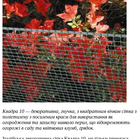
Квадра 10 — декоративна, гнучка, з квадратним вічком сітка з
поліетилену з посиленим краєм для використання як
огородження та захисту навколо перил, що відокремлюють
огорожі в саду та квіткових клумб, грядок.
Італійська декоративна сітка Квадра 10, не тільки прикраса