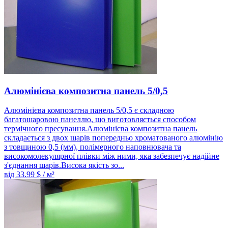
Алюмінієва композитна панель 5/0,5
Алюмінієва композитна панель 5/0,5 є складною
багатошаровою панеллю, що виготовляється способом
термічного пресування.Алюмінієва композитна панель
складається з двох шарів попередньо хроматованого алюмінію
з товщиною 0,5 (мм), полімерного наповнювача та
високомолекулярної плівки між ними, яка забезпечує надійне
з'єднання шарів.Висока якість зо...
від
33.99
$ / м²