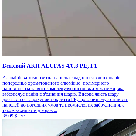
Бежевий АКП ALUFAS 4/0,3 PE, Г1
Алюмінієва композитна панель складається з двох шарів
попередньо хроматованого алюмінію, полімерного
наповнювача та високомолекулярної плівки між ними, яка
забезпечує надійне з'єднання шарів. Висока якість шару
досягається за рахунок покриття PE, що забезпечує стійкість
панелей до погодних умов та промислових забруднення, а
також захищає від корозі...
35.09
$ / м²