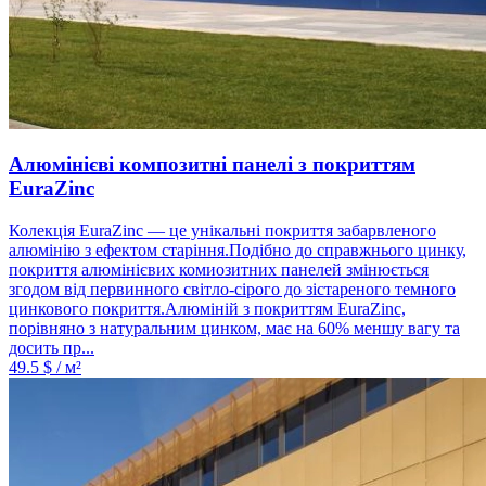
Алюмінієві композитні панелі з покриттям
EuraZinc
Колекція EuraZinc — це унікальні покриття забарвленого
алюмінію з ефектом старіння.Подібно до справжнього цинку,
покриття алюмінієвих комиозитних панелей змінюється
згодом від первинного світло-сірого до зістареного темного
цинкового покриття.Алюміній з покриттям EuraZinc,
порівняно з натуральним цинком, має на 60% меншу вагу та
досить пр...
49.5
$ / м²