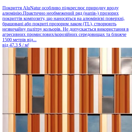
Покриття AluNatur особливо підкреслює природну вроду
алюмінію.Практично необмежений ряд (напів-) прозорих
покриттів композиту, що наносяться на алюмінієві поверхні,
брашовані або покриті прозорим лаком (TL), створюють
незвичайну палітру кольорів. Не допускається використання в
агресивних промислових/корозійних середовищах та ближче
1500 метрів від...
від
47.3
$ / м²