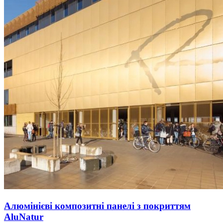
Алюмінієві композитні панелі з покриттям
AluNatur