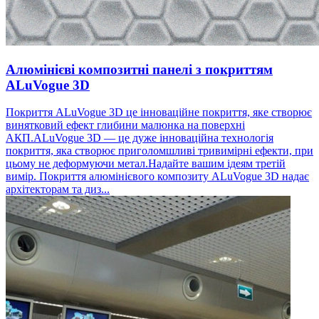
Алюмінієві композитні панелі з покриттям
ALuVogue 3D
Покриття ALuVogue 3D це інноваційне покриття, яке створює
винятковий ефект глибини малюнка на поверхні
АКП.ALuVogue 3D — це дуже інноваційна технологія
покриття, яка створює приголомшливі тривимірні ефекти, при
цьому не деформуючи метал.Надайте вашим ідеям третій
вимір. Покриття алюмінієвого композиту ALuVogue 3D надає
архітекторам та диз...