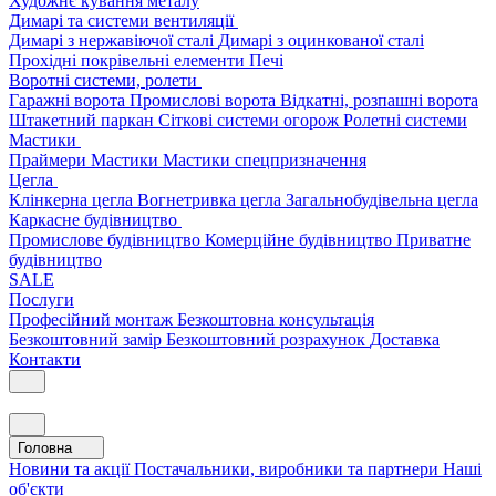
Художнє кування металу
Димарі та системи вентиляції
Димарі з нержавіючої сталі
Димарі з оцинкованої сталі
Прохідні покрівельні елементи
Печі
Воротні системи, ролети
Гаражні ворота
Промислові ворота
Відкатні, розпашні ворота
Штакетний паркан
Сіткові системи огорож
Ролетні системи
Мастики
Праймери
Мастики
Мастики спецпризначення
Цегла
Клінкерна цегла
Вогнетривка цегла
Загальнобудівельна цегла
Каркасне будівництво
Промислове будівництво
Комерційне будівництво
Приватне
будівництво
SALE
Послуги
Професійний монтаж
Безкоштовна консультація
Безкоштовний замір
Безкоштовний розрахунок
Доставка
Контакти
Головна
Новини та акції
Постачальники, виробники та партнери
Наші
об'єкти