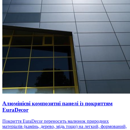
Алюмінієві композитні панелі із покриттям
EuraDecor
Покриття EuraDecor переносить малюнок природних
матеріалів (камінь, дерево, мідь тощо) на легкий, формований,