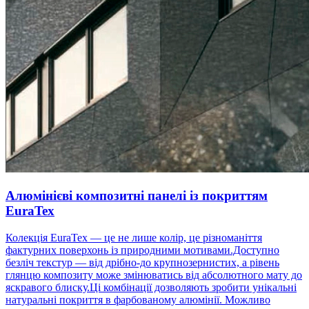
Алюмінієві композитні панелі із покриттям
EuraTex
Колекція EuraTex — це не лише колір, це різноманіття
фактурних поверхонь із природними мотивами.Доступно
безліч текстур — від дрібно-до крупнозернистих, а рівень
глянцю композиту може змінюватись від абсолютного мату до
яскравого блиску.Ці комбінації дозволяють зробити унікальні
натуральні покриття в фарбованому алюмінії. Можливо