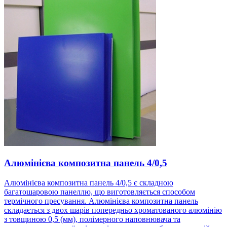
Алюмінієва композитна панель 4/0,5
Алюмінієва композитна панель 4/0,5 є складною
багатошаровою панеллю, що виготовляється способом
термічного пресування. Алюмінієва композитна панель
складається з двох шарів попередньо хроматованого алюмінію
з товщиною 0,5 (мм), полімерного наповнювача та