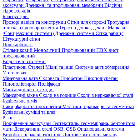
аксесуари
Дренажні та профільовані мембрани
Відсічна
гідроізоляція
Благоустрій
Прозорі навіси та конструкції
Сітки для огорожі
Тротуарна
плитка, євроогородження
Терасна дошка, декінг
Маркізи
(Сонцезахисні системи)
Дренажні системи
Сітка рабиця
Штукатурні сітки
Полікарбонат
Стільниковий
Монолітний
Профільований
ПВХ-лист
профільований
Водостічні системи
Пластикові
Сталеві
Мідні та інші
Системи антиобмерзання
Утеплювачі
Мінеральна вата
Скловата
Пінобетон
Пінополіуретан
Пінополістирол
Поліфасад
Мансардні вікна, сходи
Мансардні вікна
Сходи на горище
Сходи з нержавіючої сталі
Будівельна хімія
Лаки, фарби та просочення
Мастики, праймери та герметики
Будівельні суміші та клеї
Різне
Покрівельні аксесуари
Геотекстиль, геомембрана, бентонітові
мати
Декоративні стелі
OSB, QSB
Опалювальні системи
Вироби з нержавіючої сталі
Листове згинання металу