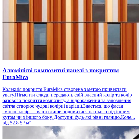
Алюмінієві композитні панелі з покриттям
EuraMica
Колекція покриття EuraMica створена з метою привертати
увагу.Пігменти слюди передають свій власний колір та колір
базового покриття композиту, а відображення та заломлення
світла створює чудові колірні варіації.Здається, що фасад
змінює колір — варто лише подивитися на нього під іншим
кутом чи з іншого боку. Доступні будь-які рівні глянцю.Коле...
від
52.8
$ / м²