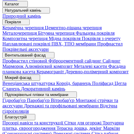
Каталог
Натуральний камінь
Природний камінь
Покрівля
Керамічна черепиця
Цементно-піщана черепиця
Металочерепиця
Бітумна черепиця
Фальцева покрівля
Композитна черепиця
Мідна покрівля
Покрівля з очерету
Наплавлювані покрівлі
ПВХ, ТПО мембрани
Профнастил
Покрівельні аксесуари
Вентильований фасад
Профнастил стіновий
Фіброцементний сайдинг
Сайдинг
Марморок
Алюмінієвий композит
Металеві касети
Фасадна
планкова касета
Керамограніт
Деревно-полімерний композит
Мокрий фасад
Венеціанська штукатурка
Короїд, баранець
Поліфасад
Цегла
Сланець
Декоративний камінь
Підпокрівельні плівки та мембрани
Гідробар'єр
Паробар'єр
Вітробар'єр
Монтажні стрічки та
аксесуари
Дренажні та профільовані мембрани
Відсічна
гідроізоляція
Благоустрій
Прозорі навіси та конструкції
Сітки для огорожі
Тротуарна
плитка, євроогородження
Терасна дошка, декінг
Маркізи
(Сонцезахисні системи)
Дренажні системи
Сітка рабиця