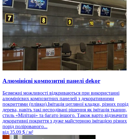
Алюмінієві композитні панелі dekor
Безмежні можливості відкриваються при використанні
алюмінієвих композитних панелей з декоративними
покриттями (плівки).Імітація цегляної кладки, різних порід
дерева, навіть такі несподівані рішення як імітація тканин,
стиль «Мілітарі» та багато іншого. Також варто відзначити
декоративні покриття з дуже майстерною імітацією різних
порід полірованого...
від
35.09
$ / м²