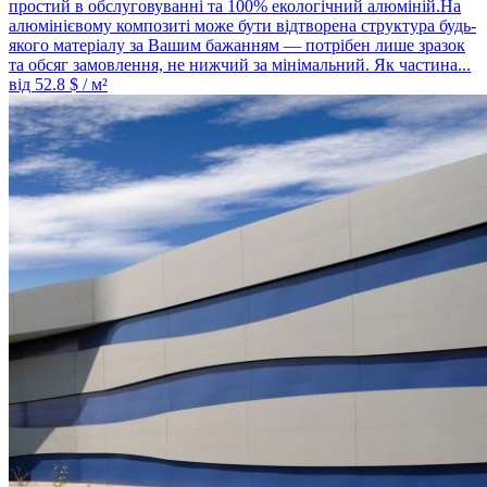
простий в обслуговуванні та 100% екологічний алюміній.На
алюмінієвому композиті може бути відтворена структура будь-
якого матеріалу за Вашим бажанням — потрібен лише зразок
та обсяг замовлення, не нижчий за мінімальний. Як частина...
від
52.8
$ / м²