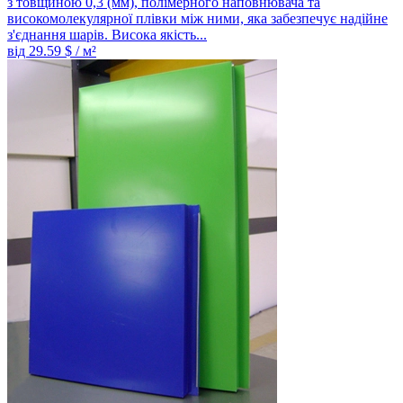
з товщиною 0,3 (мм), полімерного наповнювача та
високомолекулярної плівки між ними, яка забезпечує надійне
з'єднання шарів. Висока якість...
від
29.59
$ / м²