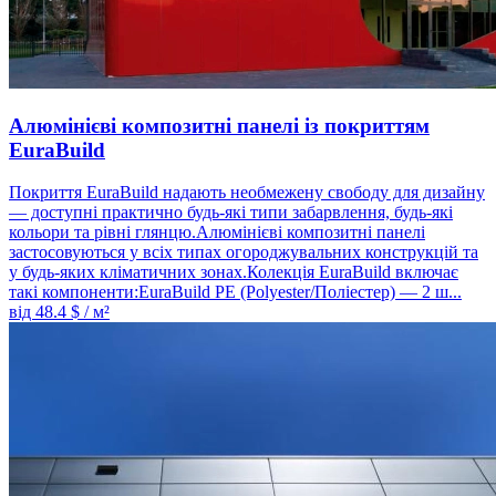
Алюмінієві композитні панелі із покриттям
EuraBuild
Покриття EuraBuild надають необмежену свободу для дизайну
— доступні практично будь-які типи забарвлення, будь-які
кольори та рівні глянцю.Алюмінієві композитні панелі
застосовуються у всіх типах огороджувальних конструкцій та
у будь-яких кліматичних зонах.Колекція EuraBuild включає
такі компоненти:EuraBuild PE (Polyester/Поліестер) — 2 ш...
від
48.4
$ / м²