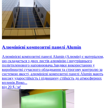
Алюмінієві композитні панелі Alumin
Алюмінієві композитні панелі Alumin (Алюмін) є матеріалом,
що складається з двох листів алюмінію і внутрішнього
поліетиленового наповнювача.Завдяки використанню у
виробництві сучасного обладнання та строгому контролю за
системою якості, алюмінієві композитні панелі Alumin мають
високу ударостійкість і підвищену стійкість до атмосферних
впливів.Вико...
від
20
$ / м²