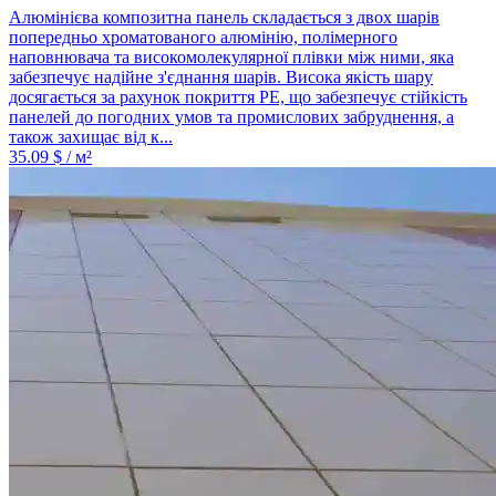
Алюмінієва композитна панель складається з двох шарів
попередньо хроматованого алюмінію, полімерного
наповнювача та високомолекулярної плівки між ними, яка
забезпечує надійне з'єднання шарів. Висока якість шару
досягається за рахунок покриття PE, що забезпечує стійкість
панелей до погодних умов та промислових забруднення, а
також захищає від к...
35.09
$ / м²