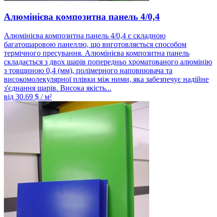
Алюмінієва композитна панель 4/0,4
Алюмінієва композитна панель 4/0,4 є складною
багатошаровою панеллю, що виготовляється способом
термічного пресування. Алюмінієва композитна панель
складається з двох шарів попередньо хроматованого алюмінію
з товщиною 0,4 (мм), полімерного наповнювача та
високомолекулярної плівки між ними, яка забезпечує надійне
з'єднання шарів. Висока якість...
від
30.69
$ / м²