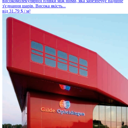
високомолекулярної плівки між ними, яка забезпечує надійне
з'єднання шарів. Висока якість...
від
31.79
$ / м²