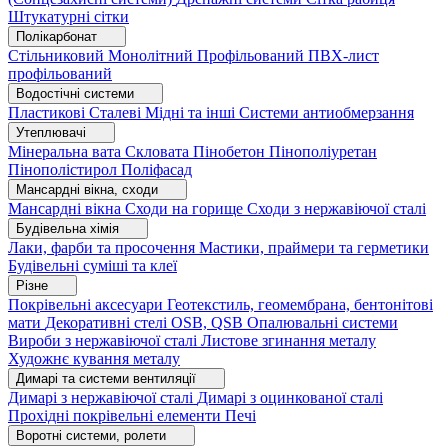
Штукатурні сітки
Полікарбонат
Стільниковий
Монолітний
Профільований
ПВХ-лист
профільований
Водостічні системи
Пластикові
Сталеві
Мідні та інші
Системи антиобмерзання
Утеплювачі
Мінеральна вата
Скловата
Пінобетон
Пінополіуретан
Пінополістирол
Поліфасад
Мансардні вікна, сходи
Мансардні вікна
Сходи на горище
Сходи з нержавіючої сталі
Будівельна хімія
Лаки, фарби та просочення
Мастики, праймери та герметики
Будівельні суміші та клеї
Різне
Покрівельні аксесуари
Геотекстиль, геомембрана, бентонітові
мати
Декоративні стелі
OSB, QSB
Опалювальні системи
Вироби з нержавіючої сталі
Листове згинання металу
Художнє кування металу
Димарі та системи вентиляції
Димарі з нержавіючої сталі
Димарі з оцинкованої сталі
Прохідні покрівельні елементи
Печі
Воротні системи, ролети