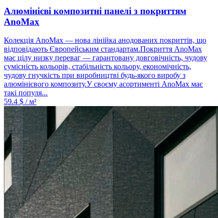
Алюмінієві композитні панелі з покриттям
AnoMax
Колекція AnoMax — нова лінійка анодованих покриттів, що
відповідають Європейським стандартам.Покриття AnoMax
має цілу низку переваг — гарантовану довговічність, чудову
сумісність кольорів, стабільність кольору, економічність,
чудову гнучкість при виробництві будь-якого виробу з
алюмінієвого композиту.У своєму асортименті AnoMax має
такі популя...
59.4
$ / м²