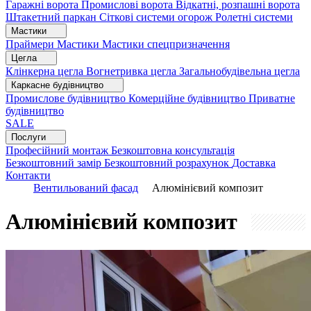
Гаражні ворота
Промислові ворота
Відкатні, розпашні ворота
Штакетний паркан
Сіткові системи огорож
Ролетні системи
Мастики
Праймери
Мастики
Мастики спецпризначення
Цегла
Клінкерна цегла
Вогнетривка цегла
Загальнобудівельна цегла
Каркасне будівництво
Промислове будівництво
Комерційне будівництво
Приватне
будівництво
SALE
Послуги
Професійний монтаж
Безкоштовна консультація
Безкоштовний замір
Безкоштовний розрахунок
Доставка
Контакти
Вентильований фасад
Алюмінієвий композит
Алюмінієвий композит