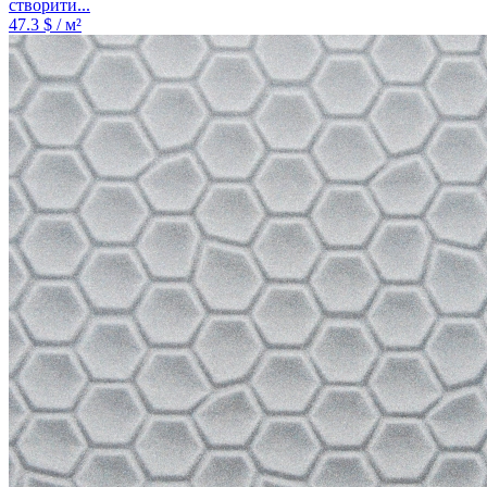
створити...
47.3
$ / м²