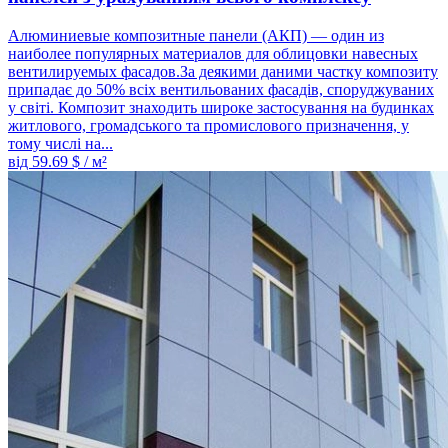
Алюминиевые композитные панели (АКП) — один из
наиболее популярных материалов для облицовки навесных
вентилируемых фасадов.За деякими даними частку композиту
припадає до 50% всіх вентильованих фасадів, споруджуваних
у світі. Композит знаходить широке застосування на будинках
житлового, громадського та промислового призначення, у
тому числі на...
від
59.69
$ / м²