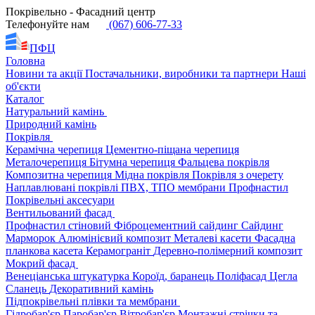
Покрівельно - Фасадний центр
Телефонуйте нам
(067) 606-77-33
ПФЦ
Головна
Новини та акції
Постачальники, виробники та партнери
Наші
об'єкти
Каталог
Натуральний камінь
Природний камінь
Покрівля
Керамічна черепиця
Цементно-піщана черепиця
Металочерепиця
Бітумна черепиця
Фальцева покрівля
Композитна черепиця
Мідна покрівля
Покрівля з очерету
Наплавлювані покрівлі
ПВХ, ТПО мембрани
Профнастил
Покрівельні аксесуари
Вентильований фасад
Профнастил стіновий
Фіброцементний сайдинг
Сайдинг
Марморок
Алюмінієвий композит
Металеві касети
Фасадна
планкова касета
Керамограніт
Деревно-полімерний композит
Мокрий фасад
Венеціанська штукатурка
Короїд, баранець
Поліфасад
Цегла
Сланець
Декоративний камінь
Підпокрівельні плівки та мембрани
Гідробар'єр
Паробар'єр
Вітробар'єр
Монтажні стрічки та