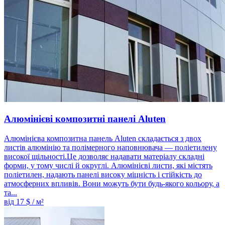
Алюмінієві композитні панелі Aluten
Алюмінієва композитна панель Aluten складається з двох
листів алюмінію та полімерного наповнювача — поліетилену
високої щільності.Це дозволяє надавати матеріалу складні
форми, у тому числі й округлі. Алюмінієві листи, які містять
поліетилен, надають панелі високу міцність і стійкість до
атмосферних впливів. Вони можуть бути будь-якого кольору, а
та...
від
17
$ / м²