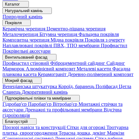
Каталог
Натуральний камінь
Природний камінь
Покрівля
Керамічна черепиця
Цементно-піщана черепиця
Металочерепиця
Бітумна черепиця
Фальцева покрівля
Композитна черепиця
Мідна покрівля
Покрівля з очерету
Наплавлювані покрівлі
ПВХ, ТПО мембрани
Профнастил
Покрівельні аксесуари
Вентильований фасад
Профнастил стіновий
Фіброцементний сайдинг
Сайдинг
Марморок
Алюмінієвий композит
Металеві касети
Фасадна
планкова касета
Керамограніт
Деревно-полімерний композит
Мокрий фасад
Венеціанська штукатурка
Короїд, баранець
Поліфасад
Цегла
Сланець
Декоративний камінь
Підпокрівельні плівки та мембрани
Гідробар'єр
Паробар'єр
Вітробар'єр
Монтажні стрічки та
аксесуари
Дренажні та профільовані мембрани
Відсічна
гідроізоляція
Благоустрій
Прозорі навіси та конструкції
Сітки для огорожі
Тротуарна
плитка, євроогородження
Терасна дошка, декінг
Маркізи
(Сонцезахисні системи)
Дренажні системи
Сітка рабиця