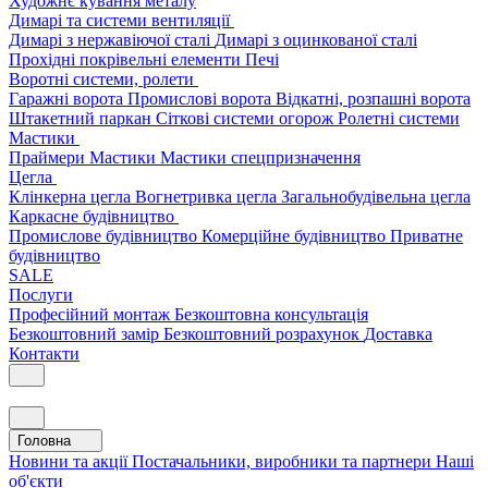
Художнє кування металу
Димарі та системи вентиляції
Димарі з нержавіючої сталі
Димарі з оцинкованої сталі
Прохідні покрівельні елементи
Печі
Воротні системи, ролети
Гаражні ворота
Промислові ворота
Відкатні, розпашні ворота
Штакетний паркан
Сіткові системи огорож
Ролетні системи
Мастики
Праймери
Мастики
Мастики спецпризначення
Цегла
Клінкерна цегла
Вогнетривка цегла
Загальнобудівельна цегла
Каркасне будівництво
Промислове будівництво
Комерційне будівництво
Приватне
будівництво
SALE
Послуги
Професійний монтаж
Безкоштовна консультація
Безкоштовний замір
Безкоштовний розрахунок
Доставка
Контакти
Головна
Новини та акції
Постачальники, виробники та партнери
Наші
об'єкти