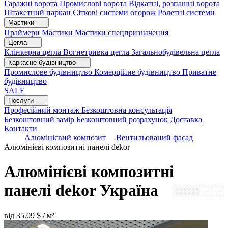
Гаражні ворота
Промислові ворота
Відкатні, розпашні ворота
Штакетний паркан
Сіткові системи огорож
Ролетні системи
Мастики
Праймери
Мастики
Мастики спецпризначення
Цегла
Клінкерна цегла
Вогнетривка цегла
Загальнобудівельна цегла
Каркасне будівництво
Промислове будівництво
Комерційне будівництво
Приватне
будівництво
SALE
Послуги
Професійний монтаж
Безкоштовна консультація
Безкоштовний замір
Безкоштовний розрахунок
Доставка
Контакти
Алюмінієвий композит
Вентильований фасад
Алюмінієві композитні панелі dekor
Алюмінієві композитні
панелі dekor
Україна
від
35.09
$ / м²