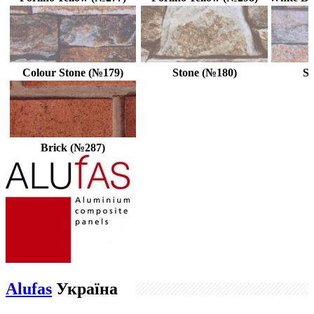
Colour Stone (№179)
Stone (№180)
St
Brick (№287)
Alufas
Україна