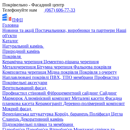
Покрівельно - Фасадний центр
Телефонуйте нам
(067) 606-77-33
ПФЦ
Головна
Новини та акції
Постачальники, виробники та партнери
Наші
об'єкти
Каталог
Натуральний камінь
Природний камінь
Покрівля
Керамічна черепиця
Цементно-піщана черепиця
Металочерепиця
Бітумна черепиця
Фальцева покрівля
Композитна черепиця
Мідна покрівля
Покрівля з очерету
Наплавлювані покрівлі
ПВХ, ТПО мембрани
Профнастил
Покрівельні аксесуари
Вентильований фасад
Профнастил стіновий
Фіброцементний сайдинг
Сайдинг
Марморок
Алюмінієвий композит
Металеві касети
Фасадна
планкова касета
Керамограніт
Деревно-полімерний композит
Мокрий фасад
Венеціанська штукатурка
Короїд, баранець
Поліфасад
Цегла
Сланець
Декоративний камінь
Підпокрівельні плівки та мембрани
Гідробар'єр
Паробар'єр
Вітробар'єр
Монтажні стрічки та