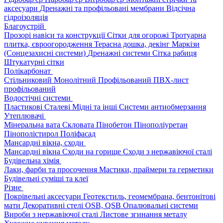
аксесуари
Дренажні та профільовані мембрани
Відсічна
гідроізоляція
Благоустрій
Прозорі навіси та конструкції
Сітки для огорожі
Тротуарна
плитка, євроогородження
Терасна дошка, декінг
Маркізи
(Сонцезахисні системи)
Дренажні системи
Сітка рабиця
Штукатурні сітки
Полікарбонат
Стільниковий
Монолітний
Профільований
ПВХ-лист
профільований
Водостічні системи
Пластикові
Сталеві
Мідні та інші
Системи антиобмерзання
Утеплювачі
Мінеральна вата
Скловата
Пінобетон
Пінополіуретан
Пінополістирол
Поліфасад
Мансардні вікна, сходи
Мансардні вікна
Сходи на горище
Сходи з нержавіючої сталі
Будівельна хімія
Лаки, фарби та просочення
Мастики, праймери та герметики
Будівельні суміші та клеї
Різне
Покрівельні аксесуари
Геотекстиль, геомембрана, бентонітові
мати
Декоративні стелі
OSB, QSB
Опалювальні системи
Вироби з нержавіючої сталі
Листове згинання металу