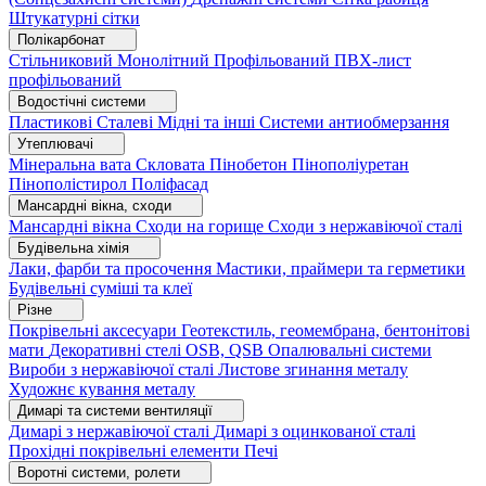
Штукатурні сітки
Полікарбонат
Стільниковий
Монолітний
Профільований
ПВХ-лист
профільований
Водостічні системи
Пластикові
Сталеві
Мідні та інші
Системи антиобмерзання
Утеплювачі
Мінеральна вата
Скловата
Пінобетон
Пінополіуретан
Пінополістирол
Поліфасад
Мансардні вікна, сходи
Мансардні вікна
Сходи на горище
Сходи з нержавіючої сталі
Будівельна хімія
Лаки, фарби та просочення
Мастики, праймери та герметики
Будівельні суміші та клеї
Різне
Покрівельні аксесуари
Геотекстиль, геомембрана, бентонітові
мати
Декоративні стелі
OSB, QSB
Опалювальні системи
Вироби з нержавіючої сталі
Листове згинання металу
Художнє кування металу
Димарі та системи вентиляції
Димарі з нержавіючої сталі
Димарі з оцинкованої сталі
Прохідні покрівельні елементи
Печі
Воротні системи, ролети