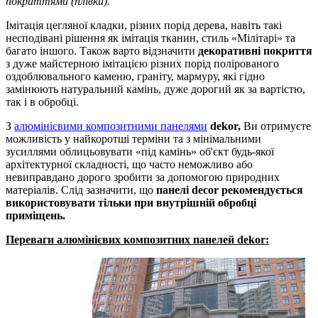
покриттями (плівки).
Імітація цегляної кладки, різних порід дерева, навіть такі
несподівані рішення як імітація тканин, стиль «Мілітарі» та
багато іншого. Також варто відзначити
декоративні покриття
з дуже майстерною імітацією різних порід полірованого
оздоблювального каменю, граніту, мармуру, які гідно
замінюють натуральний камінь, дуже дорогий як за вартістю,
так і в обробці.
З
алюмінієвими композитними панелями
dekor,
Ви отримуєте
можливість у найкоротші терміни та з мінімальними
зусиллями облицьовувати «під камінь» об'єкт будь-якої
архітектурної складності, що часто неможливо або
невиправдано дорого зробити за допомогою природних
матеріалів. Слід зазначити, що
панелі decor рекомендується
використовувати тільки при внутрішній обробці
приміщень.
Переваги алюмінієвих композитних панелей dekor: