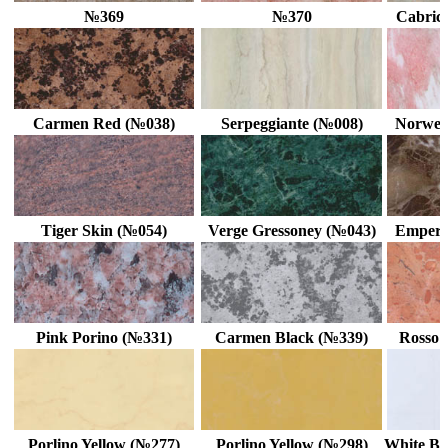
№369
№370
Cabrici
Carmen Red (№038)
Serpeggiante (№008)
Norweg
Tiger Skin (№054)
Verge Gressoney (№043)
Empera
Pink Porino (№331)
Carmen Black (№339)
Rosso 
Porlino Yellow (№277)
Porlino Yellow (№298)
White Bo