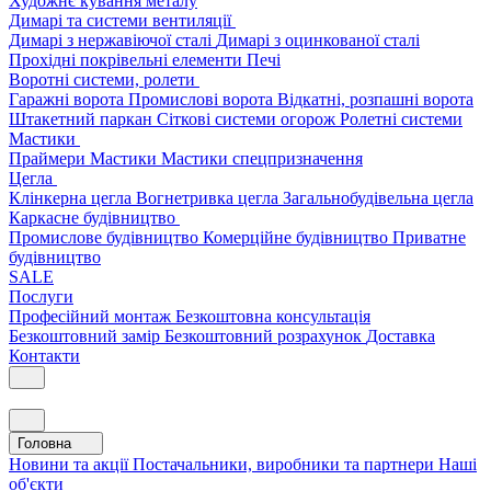
Художнє кування металу
Димарі та системи вентиляції
Димарі з нержавіючої сталі
Димарі з оцинкованої сталі
Прохідні покрівельні елементи
Печі
Воротні системи, ролети
Гаражні ворота
Промислові ворота
Відкатні, розпашні ворота
Штакетний паркан
Сіткові системи огорож
Ролетні системи
Мастики
Праймери
Мастики
Мастики спецпризначення
Цегла
Клінкерна цегла
Вогнетривка цегла
Загальнобудівельна цегла
Каркасне будівництво
Промислове будівництво
Комерційне будівництво
Приватне
будівництво
SALE
Послуги
Професійний монтаж
Безкоштовна консультація
Безкоштовний замір
Безкоштовний розрахунок
Доставка
Контакти
Головна
Новини та акції
Постачальники, виробники та партнери
Наші
об'єкти