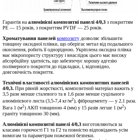
Гарантія на
алюмінієві композитні панелі 4/0,3
з покриттям
PE — 15 років, з покриттям PVDF — 25 років.
Хроматування панелей
композиту
дозволяє збільшити
товщину оксидної плівки, що оберігає метал від подальшого
окиснення, робить її однорідною. Укріплена оксидна плівка
має мікропористу структуру і внаслідок цього має високу
абсорбційну здатність, що забезпечує хорошу адгезію
полімерного покриття до підкладки, і, відповідно,
довговічність покриття.
Технічні властивості алюмінієвих композитних панелей
4/0,3.
При рівній жорсткості, композитний матеріал важить у
3,5 рази менше сталевого та в 1,6 рази менше суцільного
2
алюмінієвого листа (3,5-7,4 кг/м
), фіброцементу — у 2,1 раза.
2
2
Вага 1 (м
) АКП товщиною 4 (мм) у 15 разів легше 1 (м
)
граніту товщиною 30 (мм).
Алюмінієві композитні панелі 4/0,3
виготовляються за
класами горючості Г1 та Г2 та повністю відповідають усім
вимогам та параметрам пожежної безпеки.