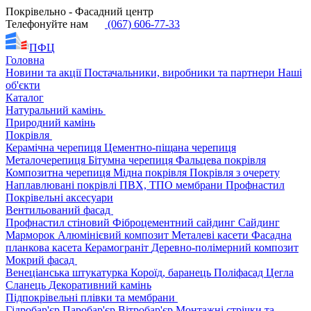
Покрівельно - Фасадний центр
Телефонуйте нам
(067) 606-77-33
ПФЦ
Головна
Новини та акції
Постачальники, виробники та партнери
Наші
об'єкти
Каталог
Натуральний камінь
Природний камінь
Покрівля
Керамічна черепиця
Цементно-піщана черепиця
Металочерепиця
Бітумна черепиця
Фальцева покрівля
Композитна черепиця
Мідна покрівля
Покрівля з очерету
Наплавлювані покрівлі
ПВХ, ТПО мембрани
Профнастил
Покрівельні аксесуари
Вентильований фасад
Профнастил стіновий
Фіброцементний сайдинг
Сайдинг
Марморок
Алюмінієвий композит
Металеві касети
Фасадна
планкова касета
Керамограніт
Деревно-полімерний композит
Мокрий фасад
Венеціанська штукатурка
Короїд, баранець
Поліфасад
Цегла
Сланець
Декоративний камінь
Підпокрівельні плівки та мембрани
Гідробар'єр
Паробар'єр
Вітробар'єр
Монтажні стрічки та