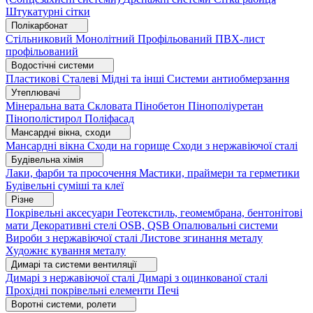
Штукатурні сітки
Полікарбонат
Стільниковий
Монолітний
Профільований
ПВХ-лист
профільований
Водостічні системи
Пластикові
Сталеві
Мідні та інші
Системи антиобмерзання
Утеплювачі
Мінеральна вата
Скловата
Пінобетон
Пінополіуретан
Пінополістирол
Поліфасад
Мансардні вікна, сходи
Мансардні вікна
Сходи на горище
Сходи з нержавіючої сталі
Будівельна хімія
Лаки, фарби та просочення
Мастики, праймери та герметики
Будівельні суміші та клеї
Різне
Покрівельні аксесуари
Геотекстиль, геомембрана, бентонітові
мати
Декоративні стелі
OSB, QSB
Опалювальні системи
Вироби з нержавіючої сталі
Листове згинання металу
Художнє кування металу
Димарі та системи вентиляції
Димарі з нержавіючої сталі
Димарі з оцинкованої сталі
Прохідні покрівельні елементи
Печі
Воротні системи, ролети