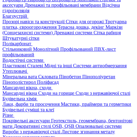
аксесуари
Дренажні та профільовані мембрани
Відсічна
гідроізоляція
Благоустрій
Прозорі навіси та конструкції
Сітки для огорожі
Тротуарна
плитка, євроогородження
Терасна дошка, декінг
Маркізи
(Сонцезахисні системи)
Дренажні системи
Сітка рабиця
Штукатурні сітки
Полікарбонат
Стільниковий
Монолітний
Профільований
ПВХ-лист
профільований
Водостічні системи
Пластикові
Сталеві
Мідні та інші
Системи антиобмерзання
Утеплювачі
Мінеральна вата
Скловата
Пінобетон
Пінополіуретан
Пінополістирол
Поліфасад
Мансардні вікна, сходи
Мансардні вікна
Сходи на горище
Сходи з нержавіючої сталі
Будівельна хімія
Лаки, фарби та просочення
Мастики, праймери та герметики
Будівельні суміші та клеї
Різне
Покрівельні аксесуари
Геотекстиль, геомембрана, бентонітові
мати
Декоративні стелі
OSB, QSB
Опалювальні системи
Вироби з нержавіючої сталі
Листове згинання металу