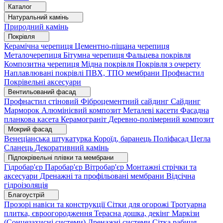
Каталог
Натуральний камінь
Природний камінь
Покрівля
Керамічна черепиця
Цементно-піщана черепиця
Металочерепиця
Бітумна черепиця
Фальцева покрівля
Композитна черепиця
Мідна покрівля
Покрівля з очерету
Наплавлювані покрівлі
ПВХ, ТПО мембрани
Профнастил
Покрівельні аксесуари
Вентильований фасад
Профнастил стіновий
Фіброцементний сайдинг
Сайдинг
Марморок
Алюмінієвий композит
Металеві касети
Фасадна
планкова касета
Керамограніт
Деревно-полімерний композит
Мокрий фасад
Венеціанська штукатурка
Короїд, баранець
Поліфасад
Цегла
Сланець
Декоративний камінь
Підпокрівельні плівки та мембрани
Гідробар'єр
Паробар'єр
Вітробар'єр
Монтажні стрічки та
аксесуари
Дренажні та профільовані мембрани
Відсічна
гідроізоляція
Благоустрій
Прозорі навіси та конструкції
Сітки для огорожі
Тротуарна
плитка, євроогородження
Терасна дошка, декінг
Маркізи
(Сонцезахисні системи)
Дренажні системи
Сітка рабиця