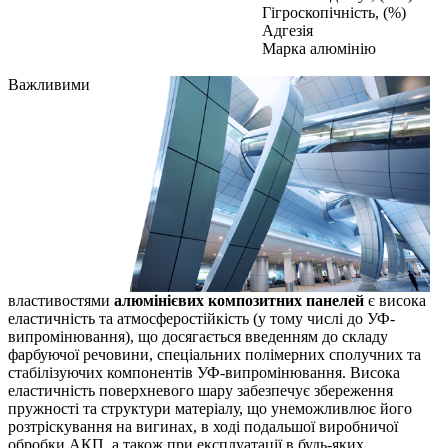
Гігроскопічність, (%)
Адгезія
Марка алюмінію
Важливими
властивостями
алюмінієвих композитних панелей
є висока
еластичність та атмосферостійкість (у тому числі до УФ-
випромінювання), що досягається введенням до складу
фарбуючої речовини, спеціальних полімерних сполучних та
стабілізуючих компонентів УФ-випромінювання. Висока
еластичність поверхневого шару забезпечує збереження
пружності та структури матеріалу, що унеможливлює його
розтріскування на вигинах, в ході подальшої виробничої
обробки АКП, а також при експлуатації в будь-яких