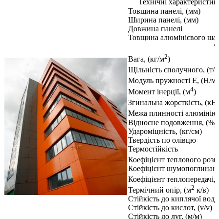
Технічні характеристик
Товщина панелі, (мм)
Ширина панелі, (мм)
Довжина панелі
Товщина алюмінієвого шар
Т
2
Вага, (кг/м
)
Щільність сполучного, (т/
Модуль пружності Е, (Н/м
4
Момент інерції, (м
)
Згинальна жорсткість, (кН
Межа плинності алюмінію,
Відносне подовження, (%)
Удароміцність, (кг/см)
Твердість по олівцю
Термостійкість
Коефіцієнт теплового роз
Коефіцієнт шумопоглинан
Коефіцієнт теплопередачі, 
2
Термічний опір, (м
к/в)
Стійкість до киплячої води
Стійкість до кислот, (v/v)
Стійкість до луг, (м/м)