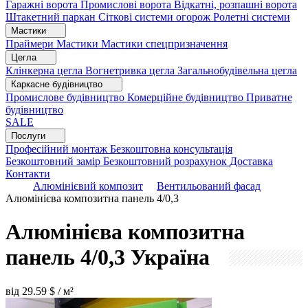
Гаражні ворота
Промислові ворота
Відкатні, розпашні ворота
Штакетний паркан
Сіткові системи огорож
Ролетні системи
Мастики
Праймери
Мастики
Мастики спецпризначення
Цегла
Клінкерна цегла
Вогнетривка цегла
Загальнобудівельна цегла
Каркасне будівництво
Промислове будівництво
Комерційне будівництво
Приватне
будівництво
SALE
Послуги
Професійний монтаж
Безкоштовна консультація
Безкоштовний замір
Безкоштовний розрахунок
Доставка
Контакти
Алюмінієвий композит
Вентильований фасад
Алюмінієва композитна панель 4/0,3
Алюмінієва композитна
панель 4/0,3
Україна
від
29.59
$ / м²