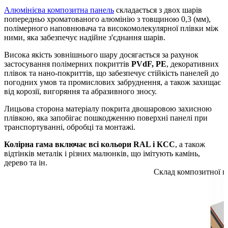
Алюмінієва композитна панель
складається з двох шарів
попередньо хроматованого алюмінію з товщиною 0,3 (мм),
полімерного наповнювача та високомолекулярної плівки між
ними, яка забезпечує надійне з'єднання шарів.
Висока якість зовнішнього шару досягається за рахунок
застосування полімерних покриттів
PVdF, PE
, декоративних
плівок та нано-покриттів, що забезпечує стійкість панелей до
погодних умов та промислових забруднення, а також захищає
від корозії, вигоряння та абразивного зносу.
Лицьова сторона матеріалу покрита двошаровою захисною
плівкою, яка запобігає пошкодженню поверхні панелі при
транспортуванні, обробці та монтажі.
Колірна гама включає всі кольори RAL і КСС
, а також
відтінків металік і різних малюнків, що імітують камінь,
дерево та ін.
Склад композитної па