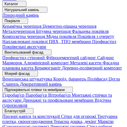
Каталог
Натуральний камінь
Природний камінь
Покрівля
Керамічна черепиця
Цементно-піщана черепиця
Металочерепиця
Бітумна черепиця
Фальцева покрівля
Композитна черепиця
Мідна покрівля
Покрівля з очерету
Наплавлювані покрівлі
ПВХ, ТПО мембрани
Профнастил
Покрівельні аксесуари
Вентильований фасад
Профнастил стіновий
Фіброцементний сайдинг
Сайдинг
Марморок
Алюмінієвий композит
Металеві касети
Фасадна
планкова касета
Керамограніт
Деревно-полімерний композит
Мокрий фасад
Венеціанська штукатурка
Короїд, баранець
Поліфасад
Цегла
Сланець
Декоративний камінь
Підпокрівельні плівки та мембрани
Гідробар'єр
Паробар'єр
Вітробар'єр
Монтажні стрічки та
аксесуари
Дренажні та профільовані мембрани
Відсічна
гідроізоляція
Благоустрій
Прозорі навіси та конструкції
Сітки для огорожі
Тротуарна
плитка, євроогородження
Терасна дошка, декінг
Маркізи
(Сонцезахисні системи)
Дренажні системи
Сітка рабиця