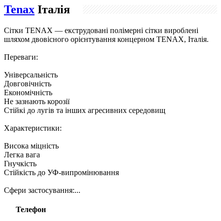
Tenax
Італія
Сітки TENAX — екструдовані полімерні сітки вироблені
шляхом двовісного орієнтування концерном TENAX, Італія.
Переваги:
Універсальність
Довговічність
Економічність
Не зазнають корозії
Стійкі до лугів та інших агресивних середовищ
Характеристики:
Висока міцність
Легка вага
Гнучкість
Стійкість до УФ-випромінювання
Сфери застосування:...
Телефон