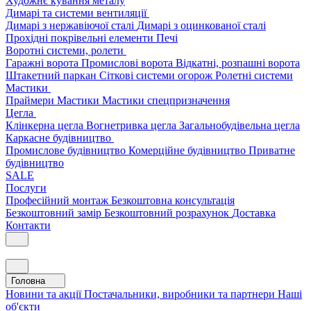
Художнє кування металу
Димарі та системи вентиляції
Димарі з нержавіючої сталі
Димарі з оцинкованої сталі
Прохідні покрівельні елементи
Печі
Воротні системи, ролети
Гаражні ворота
Промислові ворота
Відкатні, розпашні ворота
Штакетний паркан
Сіткові системи огорож
Ролетні системи
Мастики
Праймери
Мастики
Мастики спецпризначення
Цегла
Клінкерна цегла
Вогнетривка цегла
Загальнобудівельна цегла
Каркасне будівництво
Промислове будівництво
Комерційне будівництво
Приватне
будівництво
SALE
Послуги
Професійний монтаж
Безкоштовна консультація
Безкоштовний замір
Безкоштовний розрахунок
Доставка
Контакти
Головна
Новини та акції
Постачальники, виробники та партнери
Наші
об'єкти