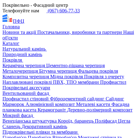
Покрівельно - Фасадний центр
Телефонуйте нам
(067) 606-77-33
ПФЦ
Головна
Новини та акції
Постачальники, виробники та партнери
Наші
об'єкти
Каталог
Натуральний камінь
Природний камінь
Покрівля
Керамічна черепиця
Цементно-піщана черепиця
Металочерепиця
Бітумна черепиця
Фальцева покрівля
Композитна черепиця
Мідна покрівля
Покрівля з очерету
Наплавлювані покрівлі
ПВХ, ТПО мембрани
Профнастил
Покрівельні аксесуари
Вентильований фасад
Профнастил стіновий
Фіброцементний сайдинг
Сайдинг
Марморок
Алюмінієвий композит
Металеві касети
Фасадна
планкова касета
Керамограніт
Деревно-полімерний композит
Мокрий фасад
Венеціанська штукатурка
Короїд, баранець
Поліфасад
Цегла
Сланець
Декоративний камінь
Підпокрівельні плівки та мембрани
Гідробар'єр
Паробар'єр
Вітробар'єр
Монтажні стрічки та