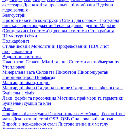
аксесуари
Дренажні та профільовані мембрани
Відсічна
гідроізоляція
Благоустрій
Прозорі навіси та конструкції
Сітки для огорожі
Тротуарна
плитка, євроогородження
Терасна дошка, декінг
Маркізи
(Сонцезахисні системи)
Дренажні системи
Сітка рабиця
Штукатурні сітки
Полікарбонат
Стільниковий
Монолітний
Профільований
ПВХ-лист
профільований
Водостічні системи
Пластикові
Сталеві
Мідні та інші
Системи антиобмерзання
Утеплювачі
Мінеральна вата
Скловата
Пінобетон
Пінополіуретан
Пінополістирол
Поліфасад
Мансардні вікна, сходи
Мансардні вікна
Сходи на горище
Сходи з нержавіючої сталі
Будівельна хімія
Лаки, фарби та просочення
Мастики, праймери та герметики
Будівельні суміші та клеї
Різне
Покрівельні аксесуари
Геотекстиль, геомембрана, бентонітові
мати
Декоративні стелі
OSB, QSB
Опалювальні системи
Вироби з нержавіючої сталі
Листове згинання металу