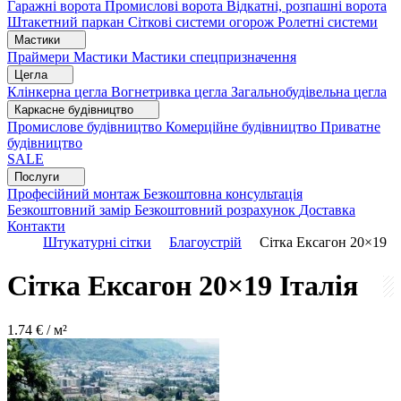
Гаражні ворота
Промислові ворота
Відкатні, розпашні ворота
Штакетний паркан
Сіткові системи огорож
Ролетні системи
Мастики
Праймери
Мастики
Мастики спецпризначення
Цегла
Клінкерна цегла
Вогнетривка цегла
Загальнобудівельна цегла
Каркасне будівництво
Промислове будівництво
Комерційне будівництво
Приватне
будівництво
SALE
Послуги
Професійний монтаж
Безкоштовна консультація
Безкоштовний замір
Безкоштовний розрахунок
Доставка
Контакти
Штукатурні сітки
Благоустрій
Сітка Ексагон 20×19
Сітка Ексагон 20×19
Італія
1.74
€ / м²