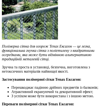
Полімерна сітка для огорож Tenax Ексагон — це легка,
функціональна гнучка сітка з поліетилену з квадратними
осередками, яка може бути відмінною альтернативою
традиційній металевій сітці.
Зручна та проста в установці, безпечна, виготовлена ​​з
нетоксичних матеріалів найвищої якості.
Застосування полімерної сітки Tenax Ексагон:
Перешкоджає падінню дрібних предметів із балконів;
Атрактивний екрануючий та декоративний ефект;
З успіхом може бути використана і з іншою метою.
Переваги полімерної сітки Tenax Ексагон: