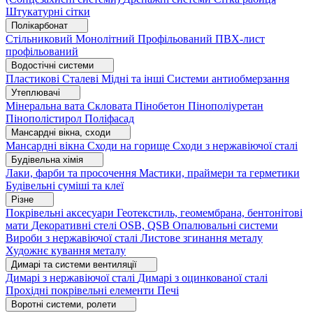
Штукатурні сітки
Полікарбонат
Стільниковий
Монолітний
Профільований
ПВХ-лист
профільований
Водостічні системи
Пластикові
Сталеві
Мідні та інші
Системи антиобмерзання
Утеплювачі
Мінеральна вата
Скловата
Пінобетон
Пінополіуретан
Пінополістирол
Поліфасад
Мансардні вікна, сходи
Мансардні вікна
Сходи на горище
Сходи з нержавіючої сталі
Будівельна хімія
Лаки, фарби та просочення
Мастики, праймери та герметики
Будівельні суміші та клеї
Різне
Покрівельні аксесуари
Геотекстиль, геомембрана, бентонітові
мати
Декоративні стелі
OSB, QSB
Опалювальні системи
Вироби з нержавіючої сталі
Листове згинання металу
Художнє кування металу
Димарі та системи вентиляції
Димарі з нержавіючої сталі
Димарі з оцинкованої сталі
Прохідні покрівельні елементи
Печі
Воротні системи, ролети