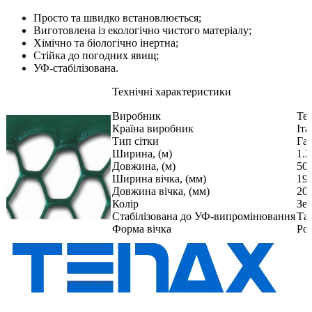
Просто та швидко встановлюється;
Виготовлена ​​із екологічно чистого матеріалу;
Хімічно та біологічно інертна;
Стійка до погодних явищ;
УФ-стабілізована.
Технічні характеристики
Виробник
Te
Країна виробник
Іта
Тип сітки
Га
Ширина, (м)
1.2
Довжина, (м)
50.
Ширина вічка, (мм)
19
Довжина вічка, (мм)
20
Колір
Зе
Стабілізована до УФ-випромінювання
Та
Форма вічка
Ро