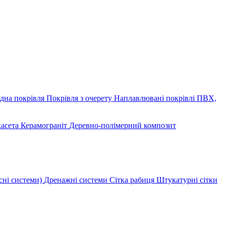
дна покрівля
Покрівля з очерету
Наплавлювані покрівлі
ПВХ,
касета
Керамограніт
Деревно-полімерний композит
сні системи)
Дренажні системи
Сітка рабиця
Штукатурні сітки