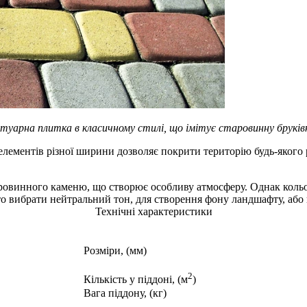
арна плитка в класичному стилі, що імітує старовинну бруків
 елементів різної ширини дозволяє покрити територію будь-якого 
старовинного каменю, що створює особливу атмосферу. Однак кол
арто вибрати нейтральний тон, для створення фону ландшафту, аб
Технічні характеристики
Розміри, (мм)
2
Кількість у піддоні, (м
)
Вага піддону, (кг)