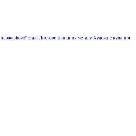
 нержавіючої сталі
Листове згинання металу
Художнє кування