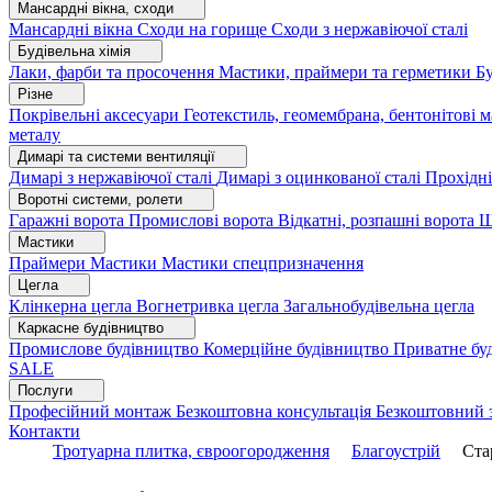
Мансардні вікна, сходи
Мансардні вікна
Сходи на горище
Сходи з нержавіючої сталі
Будівельна хімія
Лаки, фарби та просочення
Мастики, праймери та герметики
Бу
Різне
Покрівельні аксесуари
Геотекстиль, геомембрана, бентонітові 
металу
Димарі та системи вентиляції
Димарі з нержавіючої сталі
Димарі з оцинкованої сталі
Прохідні
Воротні системи, ролети
Гаражні ворота
Промислові ворота
Відкатні, розпашні ворота
Ш
Мастики
Праймери
Мастики
Мастики спецпризначення
Цегла
Клінкерна цегла
Вогнетривка цегла
Загальнобудівельна цегла
Каркасне будівництво
Промислове будівництво
Комерційне будівництво
Приватне бу
SALE
Послуги
Професійний монтаж
Безкоштовна консультація
Безкоштовний 
Контакти
Тротуарна плитка, євроогородження
Благоустрій
Ста