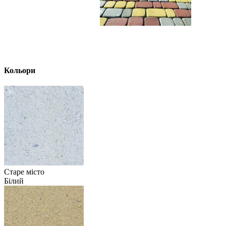
Кольори
Старе місто
Білий