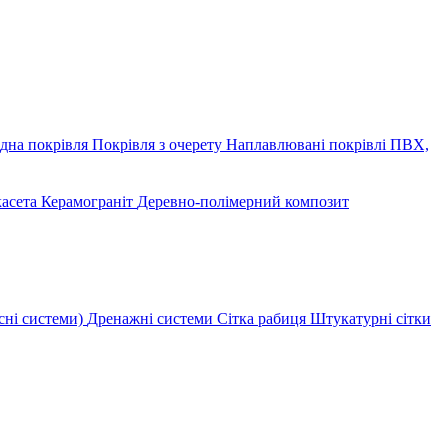
дна покрівля
Покрівля з очерету
Наплавлювані покрівлі
ПВХ,
касета
Керамограніт
Деревно-полімерний композит
сні системи)
Дренажні системи
Сітка рабиця
Штукатурні сітки