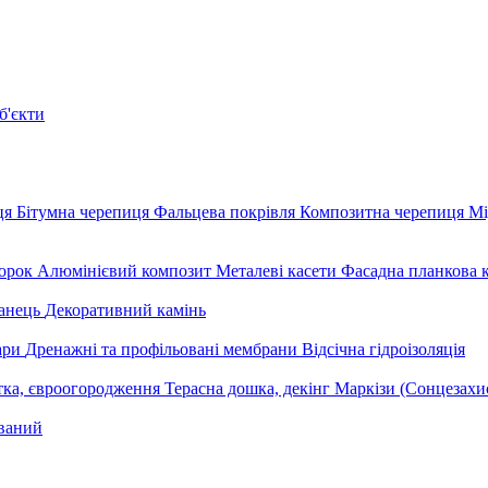
б'єкти
ця
Бітумна черепиця
Фальцева покрівля
Композитна черепиця
Мі
орок
Алюмінієвий композит
Металеві касети
Фасадна планкова 
анець
Декоративний камінь
уари
Дренажні та профільовані мембрани
Відсічна гідроізоляція
тка, євроогородження
Терасна дошка, декінг
Маркізи (Сонцезахи
ваний