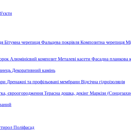
б'єкти
ця
Бітумна черепиця
Фальцева покрівля
Композитна черепиця
Мі
орок
Алюмінієвий композит
Металеві касети
Фасадна планкова 
анець
Декоративний камінь
уари
Дренажні та профільовані мембрани
Відсічна гідроізоляція
тка, євроогородження
Терасна дошка, декінг
Маркізи (Сонцезахи
ваний
стирол
Поліфасад