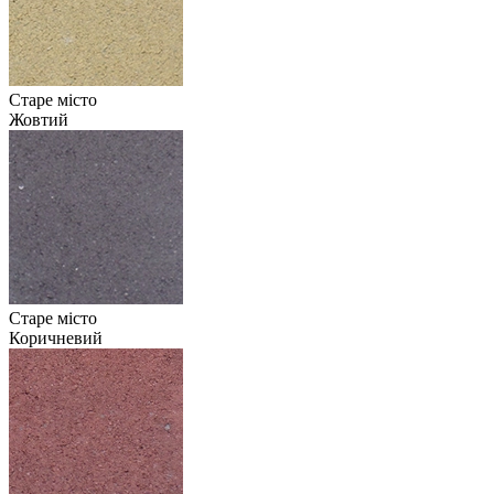
Старе місто
Жовтий
Старе місто
Коричневий