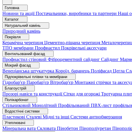
Головна
Новини та акції
Постачальники, виробники та партнери
Наші о
Каталог
Натуральний камінь
Природний камінь
Покрівля
Керамічна черепиця
Цементно-піщана черепиця
Металочерепи
ТПО мембрани
Профнастил
Покрівельні аксесуари
Вентильований фасад
Профнастил стіновий
Фіброцементний сайдинг
Сайдинг
Марм
Мокрий фасад
Венеціанська штукатурка
Короїд, баранець
Поліфасад
Цегла
Сл
Підпокрівельні плівки та мембрани
Гідробар'єр
Паробар'єр
Вітробар'єр
Монтажні стрічки та аксес
Благоустрій
Прозорі навіси та конструкції
Сітки для огорожі
Тротуарна пли
Полікарбонат
Стільниковий
Монолітний
Профільований
ПВХ-лист профільо
Водостічні системи
Пластикові
Сталеві
Мідні та інші
Системи антиобмерзання
Утеплювачі
Мінеральна вата
Скловата
Пінобетон
Пінополіуретан
Пінополі