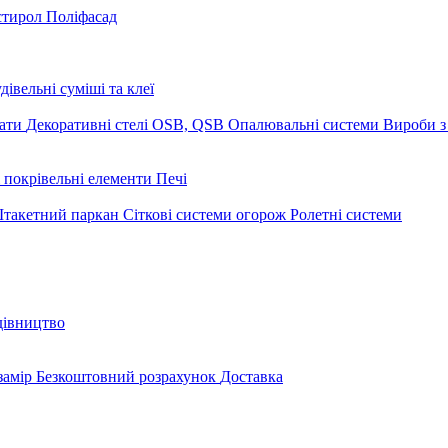
стирол
Поліфасад
дівельні суміші та клеї
мати
Декоративні стелі
OSB, QSB
Опалювальні системи
Вироби з
 покрівельні елементи
Печі
такетний паркан
Сіткові системи огорож
Ролетні системи
дівництво
замір
Безкоштовний розрахунок
Доставка