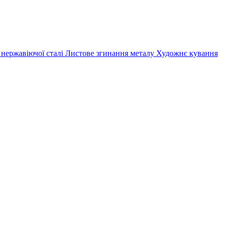
 нержавіючої сталі
Листове згинання металу
Художнє кування