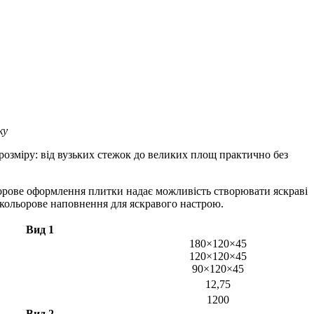
ку
розміру: від вузьких стежок до великих площ практично без
ьорове оформлення плитки надає можливість створювати яскраві
о кольорове наповнення для яскравого настрою.
Вид 1
180×120×45
120×120×45
90×120×45
12,75
1200
Вид 2