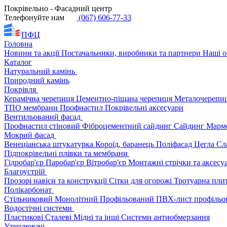
Покрівельно - Фасадний центр
Телефонуйте нам
(067) 606-77-33
ПФЦ
Головна
Новини та акції
Постачальники, виробники та партнери
Наші о
Каталог
Натуральний камінь
Природний камінь
Покрівля
Керамічна черепиця
Цементно-піщана черепиця
Металочерепи
ТПО мембрани
Профнастил
Покрівельні аксесуари
Вентильований фасад
Профнастил стіновий
Фіброцементний сайдинг
Сайдинг
Марм
Мокрий фасад
Венеціанська штукатурка
Короїд, баранець
Поліфасад
Цегла
Сл
Підпокрівельні плівки та мембрани
Гідробар'єр
Паробар'єр
Вітробар'єр
Монтажні стрічки та аксес
Благоустрій
Прозорі навіси та конструкції
Сітки для огорожі
Тротуарна пли
Полікарбонат
Стільниковий
Монолітний
Профільований
ПВХ-лист профільо
Водостічні системи
Пластикові
Сталеві
Мідні та інші
Системи антиобмерзання
Утеплювачі