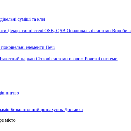
дівельні суміші та клеї
мати
Декоративні стелі
OSB, QSB
Опалювальні системи
Вироби з
 покрівельні елементи
Печі
такетний паркан
Сіткові системи огорож
Ролетні системи
дівництво
замір
Безкоштовний розрахунок
Доставка
ре місто