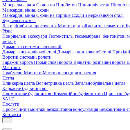
Мінеральна вата
Скловата
Пінобетон
Пінополіуретан
Пінополі
Мансардні вікна, сходи
Мансардні вікна
Сходи на горище
Сходи з нержавіючої сталі
Будівельна хімія
Лаки, фарби та просочення
Мастики, праймери та герметики
Бу
Різне
Покрівельні аксесуари
Геотекстиль, геомембрана, бентонітові 
металу
Димарі та системи вентиляції
Димарі з нержавіючої сталі
Димарі з оцинкованої сталі
Прохідні
Воротні системи, ролети
Гаражні ворота
Промислові ворота
Відкатні, розпашні ворота
Ш
Мастики
Праймери
Мастики
Мастики спецпризначення
Цегла
Клінкерна цегла
Вогнетривка цегла
Загальнобудівельна цегла
Каркасне будівництво
Промислове будівництво
Комерційне будівництво
Приватне бу
SALE
Послуги
Професійний монтаж
Безкоштовна консультація
Безкоштовний 
Контакти