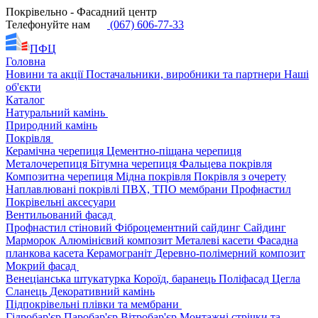
Покрівельно - Фасадний центр
Телефонуйте нам
(067) 606-77-33
ПФЦ
Головна
Новини та акції
Постачальники, виробники та партнери
Наші
об'єкти
Каталог
Натуральний камінь
Природний камінь
Покрівля
Керамічна черепиця
Цементно-піщана черепиця
Металочерепиця
Бітумна черепиця
Фальцева покрівля
Композитна черепиця
Мідна покрівля
Покрівля з очерету
Наплавлювані покрівлі
ПВХ, ТПО мембрани
Профнастил
Покрівельні аксесуари
Вентильований фасад
Профнастил стіновий
Фіброцементний сайдинг
Сайдинг
Марморок
Алюмінієвий композит
Металеві касети
Фасадна
планкова касета
Керамограніт
Деревно-полімерний композит
Мокрий фасад
Венеціанська штукатурка
Короїд, баранець
Поліфасад
Цегла
Сланець
Декоративний камінь
Підпокрівельні плівки та мембрани
Гідробар'єр
Паробар'єр
Вітробар'єр
Монтажні стрічки та