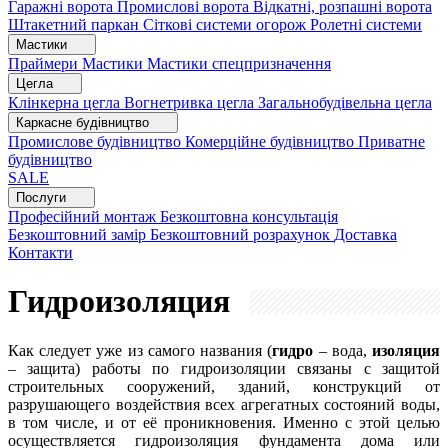
Гаражні ворота
Промислові ворота
Відкатні, розпашні ворота
Штакетний паркан
Сіткові системи огорож
Ролетні системи
Мастики
Праймери
Мастики
Мастики спецпризначення
Цегла
Клінкерна цегла
Вогнетривка цегла
Загальнобудівельна цегла
Каркасне будівництво
Промислове будівництво
Комерційне будівництво
Приватне
будівництво
SALE
Послуги
Професійний монтаж
Безкоштовна консультація
Безкоштовний замір
Безкоштовний розрахунок
Доставка
Контакти
Гидроизоляция
Как следует уже из самого названия (
гидро
– вода,
изоляция
– защита) работы по гидроизоляции связаны с защитой
строительных сооружений, зданий, конструкций от
разрушающего воздействия всех агрегатных состояний воды,
в том числе, и от её проникновения. Именно с этой целью
осуществляется гидроизоляция фундамента дома или