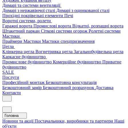
Художнє кування металу
Димарі та системи вентиляції
Димарі з нержавіючої сталі
Димарі з оцинкованої сталі
Прохідні покрівельні елементи
Печі
Воротні системи, ролети
Гаражні ворота
Промислові ворота
Відкатні, розпашні ворота
Штакетний паркан
Сіткові системи огорож
Ролетні системи
Мастики
Праймери
Мастики
Мастики спецпризначення
Цегла
Клінкерна цегла
Вогнетривка цегла
Загальнобудівельна цегла
Каркасне будівництво
Промислове будівництво
Комерційне будівництво
Приватне
будівництво
SALE
Послуги
Професійний монтаж
Безкоштовна консультація
Безкоштовний замір
Безкоштовний розрахунок
Доставка
Контакти
Головна
Новини та акції
Постачальники, виробники та партнери
Наші
об'єкти