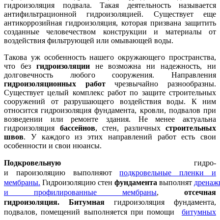
гидроизоляция подвала. Такая деятельность называется
антифильтрационной гидроизоляцией. Существует еще
антикоррозийная гидроизоляция, которая призвана защитить
созданные человечеством конструкции и материалы от
воздействия фильтрующей или омывающей воды.
Такова уж особенность нашего окружающего пространства,
что без
гидроизоляции
не возможна ни надежность, ни
долговечность любого сооружения. Направления
гидроизоляционных работ
чрезвычайно разнообразны.
Существует целый комплекс работ по защите строительных
сооружений от разрушающего воздействия воды. К ним
относится гидроизоляция фундамента, кровли, подвалов при
возведении или ремонте здания. Не менее актуальна
гидроизоляция
бассейнов
, стен, различных
строительных
швов
. У каждого из этих направлений работ есть свои
особенности и свои нюансы.
Подкровельную
гидро
-
и
пароизоляцию
выполняют
подкровельные пленки и
мембраны.
Гидроизоляцию
стен
фундамента
выполнят
дренаж
и профилированные мембраны
,
отсечная
гидроизоляция
. Битумная
гидроизоляция
фундамента,
подвалов, помещений выполняется при помощи
битумных