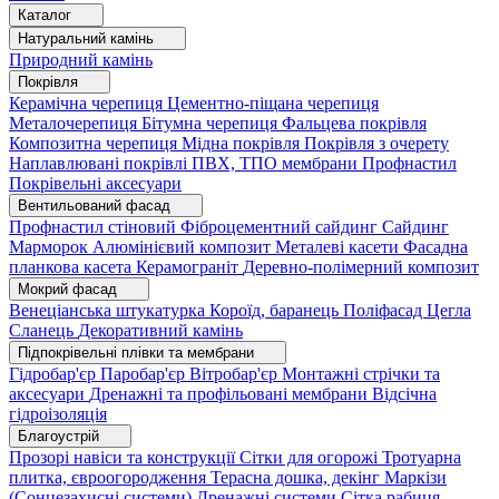
Каталог
Натуральний камінь
Природний камінь
Покрівля
Керамічна черепиця
Цементно-піщана черепиця
Металочерепиця
Бітумна черепиця
Фальцева покрівля
Композитна черепиця
Мідна покрівля
Покрівля з очерету
Наплавлювані покрівлі
ПВХ, ТПО мембрани
Профнастил
Покрівельні аксесуари
Вентильований фасад
Профнастил стіновий
Фіброцементний сайдинг
Сайдинг
Марморок
Алюмінієвий композит
Металеві касети
Фасадна
планкова касета
Керамограніт
Деревно-полімерний композит
Мокрий фасад
Венеціанська штукатурка
Короїд, баранець
Поліфасад
Цегла
Сланець
Декоративний камінь
Підпокрівельні плівки та мембрани
Гідробар'єр
Паробар'єр
Вітробар'єр
Монтажні стрічки та
аксесуари
Дренажні та профільовані мембрани
Відсічна
гідроізоляція
Благоустрій
Прозорі навіси та конструкції
Сітки для огорожі
Тротуарна
плитка, євроогородження
Терасна дошка, декінг
Маркізи
(Сонцезахисні системи)
Дренажні системи
Сітка рабиця