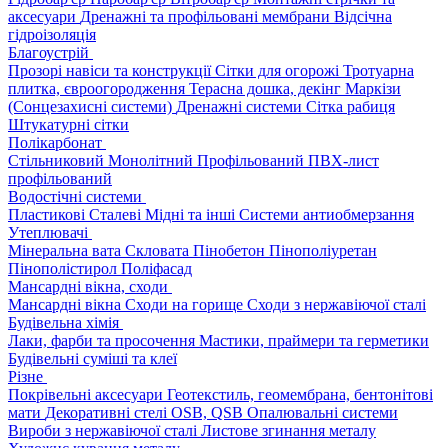
аксесуари
Дренажні та профільовані мембрани
Відсічна
гідроізоляція
Благоустрій
Прозорі навіси та конструкції
Сітки для огорожі
Тротуарна
плитка, євроогородження
Терасна дошка, декінг
Маркізи
(Сонцезахисні системи)
Дренажні системи
Сітка рабиця
Штукатурні сітки
Полікарбонат
Стільниковий
Монолітний
Профільований
ПВХ-лист
профільований
Водостічні системи
Пластикові
Сталеві
Мідні та інші
Системи антиобмерзання
Утеплювачі
Мінеральна вата
Скловата
Пінобетон
Пінополіуретан
Пінополістирол
Поліфасад
Мансардні вікна, сходи
Мансардні вікна
Сходи на горище
Сходи з нержавіючої сталі
Будівельна хімія
Лаки, фарби та просочення
Мастики, праймери та герметики
Будівельні суміші та клеї
Різне
Покрівельні аксесуари
Геотекстиль, геомембрана, бентонітові
мати
Декоративні стелі
OSB, QSB
Опалювальні системи
Вироби з нержавіючої сталі
Листове згинання металу