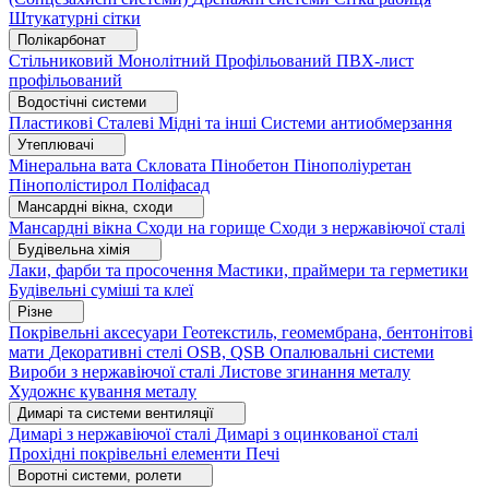
Штукатурні сітки
Полікарбонат
Стільниковий
Монолітний
Профільований
ПВХ-лист
профільований
Водостічні системи
Пластикові
Сталеві
Мідні та інші
Системи антиобмерзання
Утеплювачі
Мінеральна вата
Скловата
Пінобетон
Пінополіуретан
Пінополістирол
Поліфасад
Мансардні вікна, сходи
Мансардні вікна
Сходи на горище
Сходи з нержавіючої сталі
Будівельна хімія
Лаки, фарби та просочення
Мастики, праймери та герметики
Будівельні суміші та клеї
Різне
Покрівельні аксесуари
Геотекстиль, геомембрана, бентонітові
мати
Декоративні стелі
OSB, QSB
Опалювальні системи
Вироби з нержавіючої сталі
Листове згинання металу
Художнє кування металу
Димарі та системи вентиляції
Димарі з нержавіючої сталі
Димарі з оцинкованої сталі
Прохідні покрівельні елементи
Печі
Воротні системи, ролети