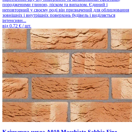
породженими глиною, піском та випалом. Єдиний і
неповторний у своєму роді він призначений для облицювання
зовнішніх і внутрішніх поверхонь будівель і виділяється
інтенсивн...
від
0.72
€ / шт.
Клінкерна цегла A010 Macchiato Sabbia Fine