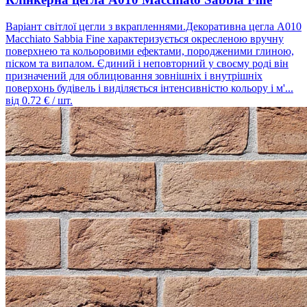
Варіант світлої цегли з вкрапленнями.Декоративна цегла A010
Macchiato Sabbia Fine характеризується окресленою вручну
поверхнею та кольоровими ефектами, породженими глиною,
піском та випалом. Єдиний і неповторний у своєму роді він
призначений для облицювання зовнішніх і внутрішніх
поверхонь будівель і виділяється інтенсивністю кольору і м'...
від
0.72
€ / шт.