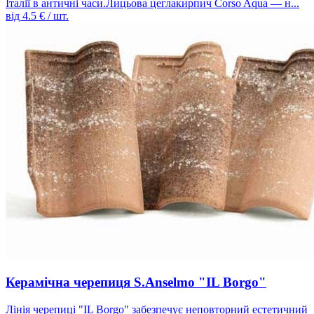
Італії в античні часи.Лицьова цеглакирпич Corso Aqua — н...
від
4.5
€ / шт.
Керамічна черепиця S.Anselmo "IL Borgo"
Лінія черепиці "IL Borgo" забезпечує неповторний естетичний