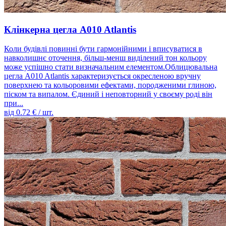
Клінкерна цегла A010 Atlantis
Коли будівлі повинні бути гармонійними і вписуватися в
навколишнє оточення, більш-менш виділений тон кольору
може успішно стати визначальним елементом.Облицювальна
цегла A010 Atlantis характеризується окресленою вручну
поверхнею та кольоровими ефектами, породженими глиною,
піском та випалом. Єдиний і неповторний у своєму роді він
при...
від
0.72
€ / шт.