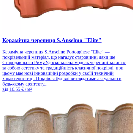
Керамічна черепиця S.Anselmo "Elite"
Керамічна черепиця S.Anselmo Portoughese "Elite" —
покрівельний матеріал, що нагадує старовинні дахи ще
Стародавнього Риму.Удосконалена модель черепиці залишає
за собою естетику та традиційність класичної покрівлі, при
цьому має нові інноваційні розробки у своїй технічній
характеристиці. Покрівля будівлі виглядатиме актуально в
будь-якому архітекту...
від
16.55
€ / м²