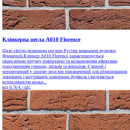
Клінкерна цегла A010 Florence
Цією світло-червоною цеглою Рустик вимощені вулички
Флоренції.Клінкер A010 Florence характеризується
окресленою вручну поверхнею та кольоровими ефектами,
породженими глиною, піском та випалом. Єдиний і
неповторний у своєму роді він призначений для облицювання
зовнішніх і внутрішніх поверхонь будівель і виділяється
інтенсивністю кольо...
від
0.76
€ / шт.