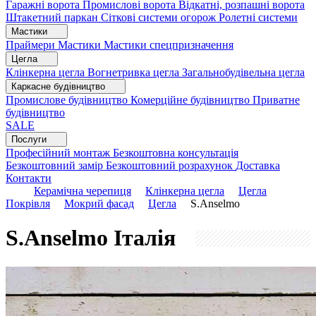
Гаражні ворота
Промислові ворота
Відкатні, розпашні ворота
Штакетний паркан
Сіткові системи огорож
Ролетні системи
Мастики
Праймери
Мастики
Мастики спецпризначення
Цегла
Клінкерна цегла
Вогнетривка цегла
Загальнобудівельна цегла
Каркасне будівництво
Промислове будівництво
Комерційне будівництво
Приватне
будівництво
SALE
Послуги
Професійний монтаж
Безкоштовна консультація
Безкоштовний замір
Безкоштовний розрахунок
Доставка
Контакти
Керамічна черепиця
Клінкерна цегла
Цегла
Покрівля
Мокрий фасад
Цегла
S.Anselmo
S.Anselmo
Італія