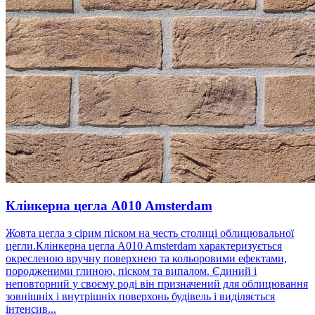
Клінкерна цегла A010 Amsterdam
Жовта цегла з сірим піском на честь столиці облицювальної
цегли.Клінкерна цегла A010 Amsterdam характеризується
окресленою вручну поверхнею та кольоровими ефектами,
породженими глиною, піском та випалом. Єдиний і
неповторний у своєму роді він призначений для облицювання
зовнішніх і внутрішніх поверхонь будівель і виділяється
інтенсив...