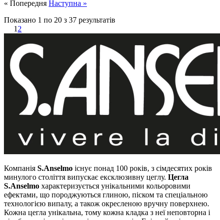
« Попередня
Наступна »
Показано
1
по
20
з
37
результатів
1
2
Компанія
S.Anselmo
існує понад 100 років, з сімдесятих років
минулого століття випускає ексклюзивну цеглу.
Цегла
S.Anselmo
характеризується унікальними кольоровими
ефектами, що породжуються глиною, піском та спеціальною
технологією випалу, а також окресленою вручну поверхнею.
Кожна цегла унікальна, тому кожна кладка з неї неповторна і