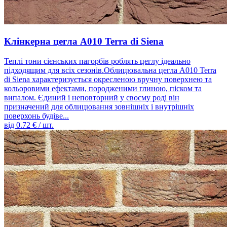
Клінкерна цегла A010 Terra di Siena
Теплі тони сієнських пагорбів роблять цеглу ідеально
підходящим для всіх сезонів.Облицювальна цегла A010 Terra
di Siena характеризується окресленою вручну поверхнею та
кольоровими ефектами, породженими глиною, піском та
випалом. Єдиний і неповторний у своєму роді він
призначений для облицювання зовнішніх і внутрішніх
поверхонь будіве...
від
0.72
€ / шт.