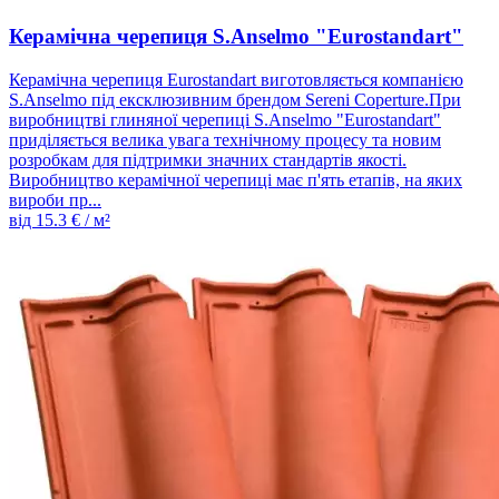
Керамічна черепиця S.Anselmo "Eurostandart"
Керамічна черепиця Eurostandart виготовляється компанією
S.Anselmo під ексклюзивним брендом Sereni Coperture.При
виробництві глиняної черепиці S.Anselmo "Eurostandart"
приділяється велика увага технічному процесу та новим
розробкам для підтримки значних стандартів якості.
Виробництво керамічної черепиці має п'ять етапів, на яких
вироби пр...
від
15.3
€ / м²