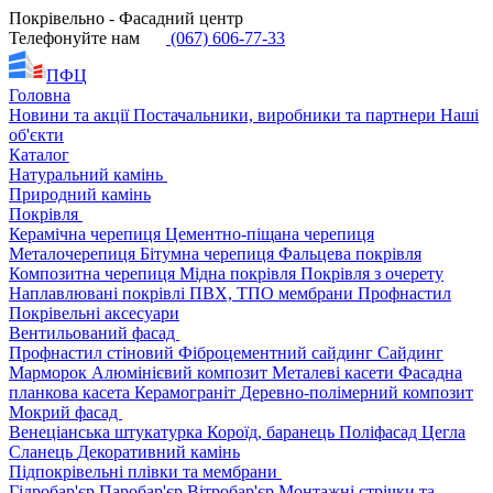
Покрівельно - Фасадний центр
Телефонуйте нам
(067) 606-77-33
ПФЦ
Головна
Новини та акції
Постачальники, виробники та партнери
Наші
об'єкти
Каталог
Натуральний камінь
Природний камінь
Покрівля
Керамічна черепиця
Цементно-піщана черепиця
Металочерепиця
Бітумна черепиця
Фальцева покрівля
Композитна черепиця
Мідна покрівля
Покрівля з очерету
Наплавлювані покрівлі
ПВХ, ТПО мембрани
Профнастил
Покрівельні аксесуари
Вентильований фасад
Профнастил стіновий
Фіброцементний сайдинг
Сайдинг
Марморок
Алюмінієвий композит
Металеві касети
Фасадна
планкова касета
Керамограніт
Деревно-полімерний композит
Мокрий фасад
Венеціанська штукатурка
Короїд, баранець
Поліфасад
Цегла
Сланець
Декоративний камінь
Підпокрівельні плівки та мембрани
Гідробар'єр
Паробар'єр
Вітробар'єр
Монтажні стрічки та