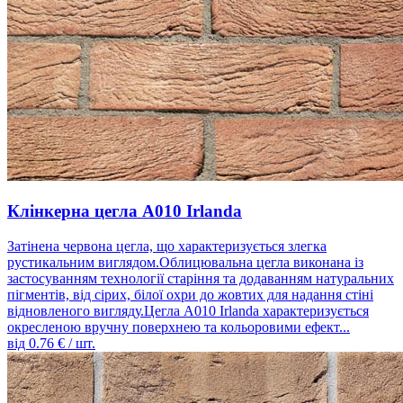
Клінкерна цегла A010 Irlanda
Затінена червона цегла, що характеризується злегка
рустикальним виглядом.Облицювальна цегла виконана із
застосуванням технології старіння та додаванням натуральних
пігментів, від сірих, білої охри до жовтих для надання стіні
відновленого вигляду.Цегла A010 Irlanda характеризується
окресленою вручну поверхнею та кольоровими ефект...
від
0.76
€ / шт.