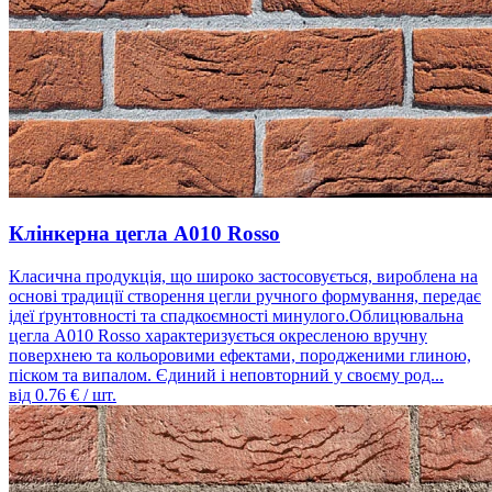
Клінкерна цегла A010 Rosso
Класична продукція, що широко застосовується, вироблена на
основі традиції створення цегли ручного формування, передає
ідеї ґрунтовності та спадкоємності минулого.Облицювальна
цегла A010 Rosso характеризується окресленою вручну
поверхнею та кольоровими ефектами, породженими глиною,
піском та випалом. Єдиний і неповторний у своєму род...
від
0.76
€ / шт.