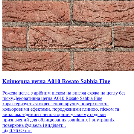
Клінкерна цегла A010 Rosato Sabbia Fine
Рожева цегла з дрібним піском на вигляд схожа на цеглу без
піску.Декоративна цегла A010 Rosato Sabbia Fine
характеризується окресленою вручну поверхнею та
кольоровими ефектами, породженими глиною, піском та
випалом. Єдиний і неповторний у своєму роді він
призначений для облицювання зовнішніх і внутрішніх
поверхонь будівель і виділяєт...
від
0.76
€ / шт.