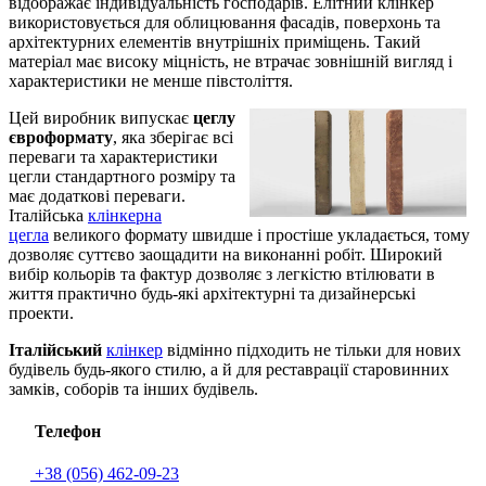
відображає індивідуальність господарів. Елітний клінкер
використовується для облицювання фасадів, поверхонь та
архітектурних елементів внутрішніх приміщень. Такий
матеріал має високу міцність, не втрачає зовнішній вигляд і
характеристики не менше півстоліття.
Цей виробник випускає
цеглу
євроформату
, яка зберігає всі
переваги та характеристики
цегли стандартного розміру та
має додаткові переваги.
Італійська
клінкерна
цегла
великого формату швидше і простіше укладається, тому
дозволяє суттєво заощадити на виконанні робіт. Широкий
вибір кольорів та фактур дозволяє з легкістю втілювати в
життя практично будь-які архітектурні та дизайнерські
проекти.
Італійський
клінкер
відмінно підходить не тільки для нових
будівель будь-якого стилю, а й для реставрації старовинних
замків, соборів та інших будівель.
Телефон
+38 (056) 462-09-23