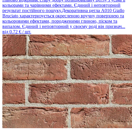
кольорами та чарівними ефектами. Єдиний і неповторний
результат постійного пошуку.Декоративна цегла A010 Giallo
Bruciato характеризується окресленою вручну поверхнею та
кольоровими ефектами, породженими глиною, піском та
випалом. Єдиний і неповторний у своєму роді він признач...
від
0.72
€ / шт.