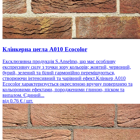
Клінкерна цегла A010 Ecocolor
Ексклюзивна продукція S.Anselmo, що має особливу
експресивну силу з точки зору кольорів; жовтий, червоний,
бурий, зелений та білий гармонійно перемішуються,
створюючи інтенсивний та чарівний ефект.Клінкер A010
Ecocolor характеризується окресленою вручну поверхнею та
кольоровими ефектами, породженими глиною, піском та
випалом. Єдиний...
від
0.76
€ / шт.