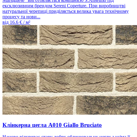
Marsigliese" виготовляється компанією S.Anselmo під
ексклюзивним брендом Sereni Coperture. При виробництві
натуральної черепиці приділяється велика увага технічному
процесу та нови...
від
16.6
€ / м²
Клінкерна цегла A010 Giallo Bruciato
Наново відкриває стару добру облицювальну цеглу з усіма її