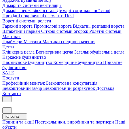
Художнє кування металу
Димарі та системи вентиляції
Димарі з нержавіючої сталі
Димарі з оцинкованої сталі
Прохідні покрівельні елементи
Печі
Воротні системи, ролети
Гаражні ворота
Промислові ворота
Відкатні, розпашні ворота
Штакетний паркан
Сіткові системи огорож
Ролетні системи
Мастики
Праймери
Мастики
Мастики спецпризначення
Цегла
Клінкерна цегла
Вогнетривка цегла
Загальнобудівельна цегла
Каркасне будівництво
Промислове будівництво
Комерційне будівництво
Приватне
будівництво
SALE
Послуги
Професійний монтаж
Безкоштовна консультація
Безкоштовний замір
Безкоштовний розрахунок
Доставка
Контакти
Головна
Новини та акції
Постачальники, виробники та партнери
Наші
об'єкти