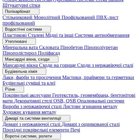
Штукатурні сітки
Полікарбонат
Стільниковий
Монолітний
Профільований
ПВХ-лист
профільований
Водостічні системи
Пластикові
Сталеві
Мідні та інші
Системи антиобмерзання
Утеплювачі
Мінеральна вата
Скловата
Пінобетон
Пінополіуретан
Пінополістирол
Поліфасад
Мансардні вікна, сходи
Мансардні вікна
Сходи на горище
Сходи з нержавіючої сталі
Будівельна хімія
Лаки, фарби та просочення
Мастики, праймери та герметики
Будівельні суміші та клеї
Різне
Покрівельні аксесуари
Геотекстиль, геомембрана, бентонітові
мати
Декоративні стелі
OSB, QSB
Опалювальні системи
Вироби з нержавіючої сталі
Листове згинання металу
Художнє кування металу
Димарі та системи вентиляції
Димарі з нержавіючої сталі
Димарі з оцинкованої сталі
Прохідні покрівельні елементи
Печі
Воротні системи, ролети