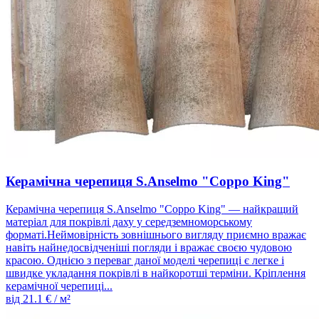
Керамічна черепиця S.Anselmo "Coppo King"
Керамічна черепиця S.Anselmo "Coppo King" — найкращий
матеріал для покрівлі даху у середземноморському
форматі.Неймовірність зовнішнього вигляду приємно вражає
навіть найнедосвідченіші погляди і вражає своєю чудовою
красою. Однією з переваг даної моделі черепиці є легке і
швидке укладання покрівлі в найкоротші терміни. Кріплення
керамічної черепиці...
від
21.1
€ / м²