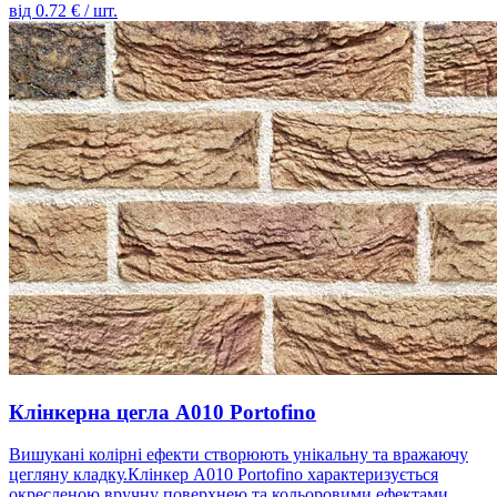
від
0.72
€ / шт.
Клінкерна цегла A010 Portofino
Вишукані колірні ефекти створюють унікальну та вражаючу
цегляну кладку.Клінкер A010 Portofino характеризується
окресленою вручну поверхнею та кольоровими ефектами,