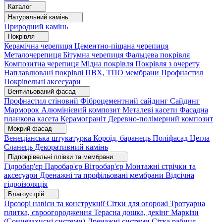
Каталог
Натуральний камінь
Природний камінь
Покрівля
Керамічна черепиця
Цементно-піщана черепиця
Металочерепиця
Бітумна черепиця
Фальцева покрівля
Композитна черепиця
Мідна покрівля
Покрівля з очерету
Наплавлювані покрівлі
ПВХ, ТПО мембрани
Профнастил
Покрівельні аксесуари
Вентильований фасад
Профнастил стіновий
Фіброцементний сайдинг
Сайдинг
Марморок
Алюмінієвий композит
Металеві касети
Фасадна
планкова касета
Керамограніт
Деревно-полімерний композит
Мокрий фасад
Венеціанська штукатурка
Короїд, баранець
Поліфасад
Цегла
Сланець
Декоративний камінь
Підпокрівельні плівки та мембрани
Гідробар'єр
Паробар'єр
Вітробар'єр
Монтажні стрічки та
аксесуари
Дренажні та профільовані мембрани
Відсічна
гідроізоляція
Благоустрій
Прозорі навіси та конструкції
Сітки для огорожі
Тротуарна
плитка, євроогородження
Терасна дошка, декінг
Маркізи
(Сонцезахисні системи)
Дренажні системи
Сітка рабиця