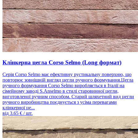
Клінкерна цегла Corso Selmo (Long формат)
Серія Corso Selmo має ефективну рустикальну поверхню, що
повторює зовнішній вигляд цегли ручного формування.Цегла
ручного формування Corso Selmo виробляється в Італії на
сімейному заводі S.Anselmo в стилі старовинної цегли,
виготовленої ручним способом. Старий шляхетний вид цегли
ручного виробництва поєднується з усіма перевагами
клінкерної це...
від
3.65
€ / шт.