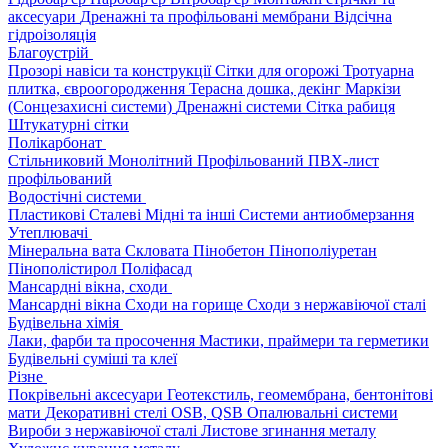
аксесуари
Дренажні та профільовані мембрани
Відсічна
гідроізоляція
Благоустрій
Прозорі навіси та конструкції
Сітки для огорожі
Тротуарна
плитка, євроогородження
Терасна дошка, декінг
Маркізи
(Сонцезахисні системи)
Дренажні системи
Сітка рабиця
Штукатурні сітки
Полікарбонат
Стільниковий
Монолітний
Профільований
ПВХ-лист
профільований
Водостічні системи
Пластикові
Сталеві
Мідні та інші
Системи антиобмерзання
Утеплювачі
Мінеральна вата
Скловата
Пінобетон
Пінополіуретан
Пінополістирол
Поліфасад
Мансардні вікна, сходи
Мансардні вікна
Сходи на горище
Сходи з нержавіючої сталі
Будівельна хімія
Лаки, фарби та просочення
Мастики, праймери та герметики
Будівельні суміші та клеї
Різне
Покрівельні аксесуари
Геотекстиль, геомембрана, бентонітові
мати
Декоративні стелі
OSB, QSB
Опалювальні системи
Вироби з нержавіючої сталі
Листове згинання металу