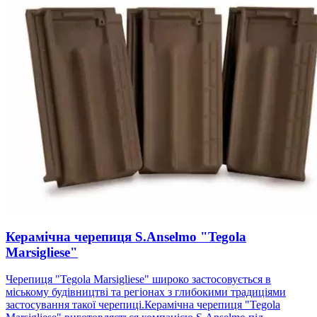
Керамічна черепиця S.Anselmo "Tegola
Marsigliese"
Черепиця "Tegola Marsigliese" широко застосовується в
міському будівництві та регіонах з глибокими традиціями
застосування такої черепиці.Керамічна черепиця "Tegola