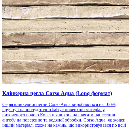
Клінкерна цегла Corso Aqua (Long формат)
Серія клінкерної цегли Corso Aqua виробляється на 100%
вручну і напрочуд точно імітує поверхню матеріалу,
виточеного водою.Колекція виконана шляхом нанесення
ангобу на поверхню та водяної обробки. Corso Aqua, як жоден
інший матеріал, схожа на камінь, що використовувався по всій