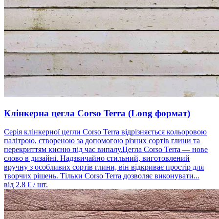
Клінкерна цегла Corso Terra (Long формат)
Серія клінкерної цегли Corso Terra відрізняється кольоровою
палітрою, створеною за допомогою різних сортів глини та
перекриттям кисню під час випалу.Цегла Corso Terra — нове
слово в дизайні. Надзвичайно стильний, виготовлений
вручну з особливих сортів глини, він відкриває простір для
творчих рішень. Тільки Corso Terra дозволяє виконувати...
від
2.8
€ / шт.