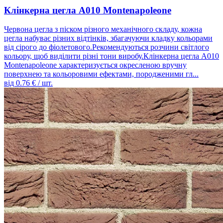
Клінкерна цегла A010 Montenapoleone
Червона цегла з піском різного механічного складу, кожна
цегла набуває різних відтінків, збагачуючи кладку кольорами
від сірого до фіолетового.Рекомендуються розчини світлого
кольору, щоб виділити різні тони виробу.Клінкерна цегла A010
Montenapoleone характеризується окресленою вручну
поверхнею та кольоровими ефектами, породженими гл...
від
0.76
€ / шт.