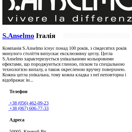
S.Anselmo
Італія
Компанія S.Anselmo існує понад 100 років, з сімдесятих років
минулого століття випускає ексклюзивну цеглу. Цегла
S.Anselmo характеризується унікальними кольоровими
ефектами, що породжуються глиною, піском та спеціальною
технологією випалу, а також окресленою вручну поверхнею.
Кожна цегла унікальна, тому кожна кладка з неї неповторна і
відображає ін...
Телефон
+38 (056) 462-09-23
+38 (067) 606-77-33
Адреса
50005, Кривий Ріг