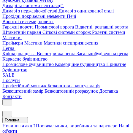
Художнє кування металу
Димарі та системи вентиляції
Димарі з нержавіючої сталі
Димарі з оцинкованої сталі
Прохідні покрівельні елементи
Печі
Воротні системи, ролети
Гаражні ворота
Промислові ворота
Відкатні, розпашні ворота
Штакетний паркан
Сіткові системи огорож
Ролетні системи
Мастики
Праймери
Мастики
Мастики спецпризначення
Цегла
Клінкерна цегла
Вогнетривка цегла
Загальнобудівельна цегла
Каркасне будівництво
Промислове будівництво
Комерційне будівництво
Приватне
будівництво
SALE
Послуги
Професійний монтаж
Безкоштовна консультація
Безкоштовний замір
Безкоштовний розрахунок
Доставка
Контакти
Головна
Новини та акції
Постачальники, виробники та партнери
Наші
об'єкти