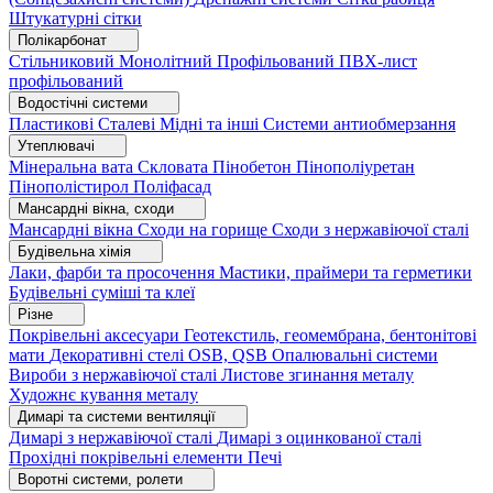
Штукатурні сітки
Полікарбонат
Стільниковий
Монолітний
Профільований
ПВХ-лист
профільований
Водостічні системи
Пластикові
Сталеві
Мідні та інші
Системи антиобмерзання
Утеплювачі
Мінеральна вата
Скловата
Пінобетон
Пінополіуретан
Пінополістирол
Поліфасад
Мансардні вікна, сходи
Мансардні вікна
Сходи на горище
Сходи з нержавіючої сталі
Будівельна хімія
Лаки, фарби та просочення
Мастики, праймери та герметики
Будівельні суміші та клеї
Різне
Покрівельні аксесуари
Геотекстиль, геомембрана, бентонітові
мати
Декоративні стелі
OSB, QSB
Опалювальні системи
Вироби з нержавіючої сталі
Листове згинання металу
Художнє кування металу
Димарі та системи вентиляції
Димарі з нержавіючої сталі
Димарі з оцинкованої сталі
Прохідні покрівельні елементи
Печі
Воротні системи, ролети