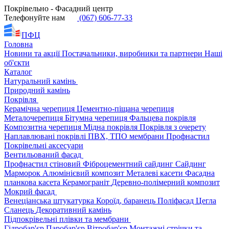
Покрівельно - Фасадний центр
Телефонуйте нам
(067) 606-77-33
ПФЦ
Головна
Новини та акції
Постачальники, виробники та партнери
Наші
об'єкти
Каталог
Натуральний камінь
Природний камінь
Покрівля
Керамічна черепиця
Цементно-піщана черепиця
Металочерепиця
Бітумна черепиця
Фальцева покрівля
Композитна черепиця
Мідна покрівля
Покрівля з очерету
Наплавлювані покрівлі
ПВХ, ТПО мембрани
Профнастил
Покрівельні аксесуари
Вентильований фасад
Профнастил стіновий
Фіброцементний сайдинг
Сайдинг
Марморок
Алюмінієвий композит
Металеві касети
Фасадна
планкова касета
Керамограніт
Деревно-полімерний композит
Мокрий фасад
Венеціанська штукатурка
Короїд, баранець
Поліфасад
Цегла
Сланець
Декоративний камінь
Підпокрівельні плівки та мембрани
Гідробар'єр
Паробар'єр
Вітробар'єр
Монтажні стрічки та