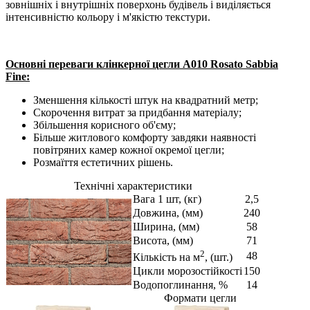
зовнішніх і внутрішніх поверхонь будівель і виділяється
інтенсивністю кольору і м'якістю текстури.
Основні переваги клінкерної цегли A010 Rosato Sabbia
Fine:
Зменшення кількості штук на квадратний метр;
Скорочення витрат за придбання матеріалу;
Збільшення корисного об'єму;
Більше житлового комфорту завдяки наявності
повітряних камер кожної окремої цегли;
Розмаїття естетичних рішень.
Технічні характеристики
Вага 1 шт, (кг)
2,5
Довжина, (мм)
240
Ширина, (мм)
58
Висота, (мм)
71
2
48
Кількість на м
, (шт.)
Цикли морозостійкості
150
Водопоглинання, %
14
Формати цегли