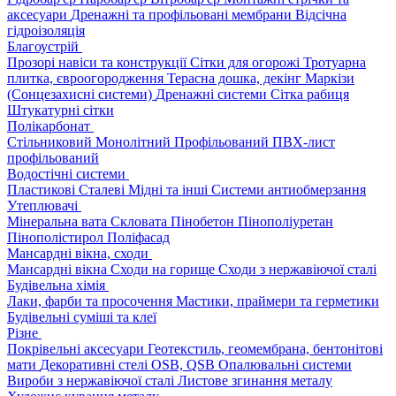
аксесуари
Дренажні та профільовані мембрани
Відсічна
гідроізоляція
Благоустрій
Прозорі навіси та конструкції
Сітки для огорожі
Тротуарна
плитка, євроогородження
Терасна дошка, декінг
Маркізи
(Сонцезахисні системи)
Дренажні системи
Сітка рабиця
Штукатурні сітки
Полікарбонат
Стільниковий
Монолітний
Профільований
ПВХ-лист
профільований
Водостічні системи
Пластикові
Сталеві
Мідні та інші
Системи антиобмерзання
Утеплювачі
Мінеральна вата
Скловата
Пінобетон
Пінополіуретан
Пінополістирол
Поліфасад
Мансардні вікна, сходи
Мансардні вікна
Сходи на горище
Сходи з нержавіючої сталі
Будівельна хімія
Лаки, фарби та просочення
Мастики, праймери та герметики
Будівельні суміші та клеї
Різне
Покрівельні аксесуари
Геотекстиль, геомембрана, бентонітові
мати
Декоративні стелі
OSB, QSB
Опалювальні системи
Вироби з нержавіючої сталі
Листове згинання металу