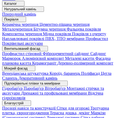
Каталог
Натуральний камінь
Природний камінь
Покрівля
Керамічна черепиця
Цементно-піщана черепиця
Металочерепиця
Бітумна черепиця
Фальцева покрівля
Композитна черепиця
Мідна покрівля
Покрівля з очерету
Наплавлювані покрівлі
ПВХ, ТПО мембрани
Профнастил
Покрівельні аксесуари
Вентильований фасад
Профнастил стіновий
Фіброцементний сайдинг
Сайдинг
Марморок
Алюмінієвий композит
Металеві касети
Фасадна
планкова касета
Керамограніт
Деревно-полімерний композит
Мокрий фасад
Венеціанська штукатурка
Короїд, баранець
Поліфасад
Цегла
Сланець
Декоративний камінь
Підпокрівельні плівки та мембрани
Гідробар'єр
Паробар'єр
Вітробар'єр
Монтажні стрічки та
аксесуари
Дренажні та профільовані мембрани
Відсічна
гідроізоляція
Благоустрій
Прозорі навіси та конструкції
Сітки для огорожі
Тротуарна
плитка, євроогородження
Терасна дошка, декінг
Маркізи
(Сонцезахисні системи)
Дренажні системи
Сітка рабиця