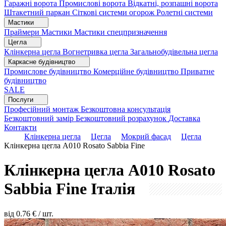
Гаражні ворота
Промислові ворота
Відкатні, розпашні ворота
Штакетний паркан
Сіткові системи огорож
Ролетні системи
Мастики
Праймери
Мастики
Мастики спецпризначення
Цегла
Клінкерна цегла
Вогнетривка цегла
Загальнобудівельна цегла
Каркасне будівництво
Промислове будівництво
Комерційне будівництво
Приватне
будівництво
SALE
Послуги
Професійний монтаж
Безкоштовна консультація
Безкоштовний замір
Безкоштовний розрахунок
Доставка
Контакти
Клінкерна цегла
Цегла
Мокрий фасад
Цегла
Клінкерна цегла A010 Rosato Sabbia Fine
Клінкерна цегла A010 Rosato
Sabbia Fine
Італія
від
0.76
€ / шт.