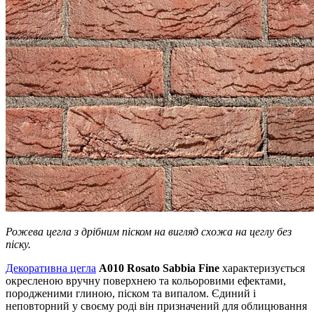
Рожева цегла з дрібним піском на вигляд схожа на цеглу без
піску.
Декоративна цегла
A010 Rosato Sabbia Fine
характеризується
окресленою вручну поверхнею та кольоровими ефектами,
породженими глиною, піском та випалом. Єдиний і
неповторний у своєму роді він призначений для облицювання