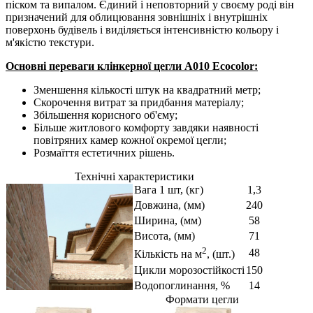
піском та випалом. Єдиний і неповторний у своєму роді він
призначений для облицювання зовнішніх і внутрішніх
поверхонь будівель і виділяється інтенсивністю кольору і
м'якістю текстури.
Основні переваги клінкерної цегли A010 Ecocolor:
Зменшення кількості штук на квадратний метр;
Скорочення витрат за придбання матеріалу;
Збільшення корисного об'єму;
Більше житлового комфорту завдяки наявності
повітряних камер кожної окремої цегли;
Розмаїття естетичних рішень.
Технічні характеристики
Вага 1 шт, (кг)
1,3
Довжина, (мм)
240
Ширина, (мм)
58
Висота, (мм)
71
2
48
Кількість на м
, (шт.)
Цикли морозостійкості
150
Водопоглинання, %
14
Формати цегли