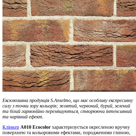
Ексклюзивна продукція S.Anselmo, що має особливу експресивну
силу з точки зору кольорів; жовтий, червоний, бурий, зелений
та білий гармонійно перемішуються, створюючи інтенсивний
та чарівний ефект.
Клінкер
A010 Ecocolor
характеризується окресленою вручну
поверхнею та кольоровими ефектами, породженими глиною,