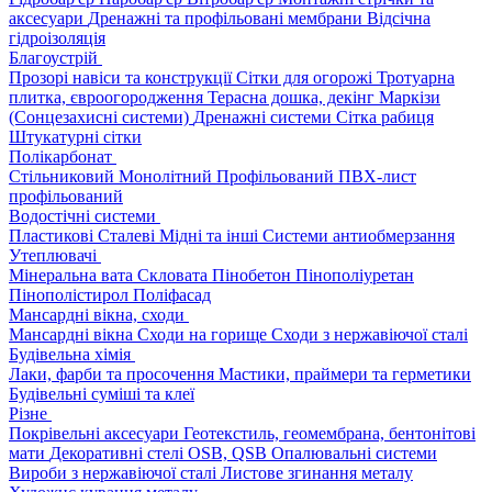
аксесуари
Дренажні та профільовані мембрани
Відсічна
гідроізоляція
Благоустрій
Прозорі навіси та конструкції
Сітки для огорожі
Тротуарна
плитка, євроогородження
Терасна дошка, декінг
Маркізи
(Сонцезахисні системи)
Дренажні системи
Сітка рабиця
Штукатурні сітки
Полікарбонат
Стільниковий
Монолітний
Профільований
ПВХ-лист
профільований
Водостічні системи
Пластикові
Сталеві
Мідні та інші
Системи антиобмерзання
Утеплювачі
Мінеральна вата
Скловата
Пінобетон
Пінополіуретан
Пінополістирол
Поліфасад
Мансардні вікна, сходи
Мансардні вікна
Сходи на горище
Сходи з нержавіючої сталі
Будівельна хімія
Лаки, фарби та просочення
Мастики, праймери та герметики
Будівельні суміші та клеї
Різне
Покрівельні аксесуари
Геотекстиль, геомембрана, бентонітові
мати
Декоративні стелі
OSB, QSB
Опалювальні системи
Вироби з нержавіючої сталі
Листове згинання металу