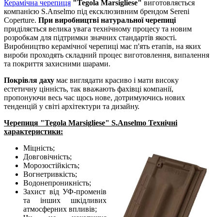
Керамічна черепиця
"Tegola Marsigliese"
виготовляється
компанією S.Anselmo під ексклюзивним брендом Sereni
Coperture.
При виробництві натуральної черепиці
приділяється велика увага технічному процесу та новим
розробкам для підтримки значних стандартів якості.
Виробництво керамічної черепиці має п'ять етапів, на яких
вироби проходять складний процес виготовлення, випалення
та покриття захисними шарами.
Покрівля даху
має виглядати красиво і мати високу
естетичну цінність, так вважають фахівці компанії,
пропонуючи весь час щось нове, дотримуючись нових
тенденцій у світі архітектури та дизайну.
Черепиця "Tegola Marsigliese" S.Anselmo Технічні
характеристики:
Міцність;
Довговічність;
Морозостійкість;
Вогнетривкість;
Водонепроникність;
Захист від УФ-променів
та інших шкідливих
атмосферних впливів;