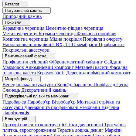
Каталог
Натуральний камінь
Природний камінь
Покрівля
Керамічна черепиця
Цементно-піщана черепиця
Металочерепиця
Бітумна черепиця
Фальцева покрівля
Композитна черепиця
Мідна покрівля
Покрівля з очерету
Наплавлювані покрівлі
ПВХ, ТПО мембрани
Профнастил
Покрівельні аксесуари
Вентильований фасад
Профнастил стіновий
Фіброцементний сайдинг
Сайдинг
Марморок
Алюмінієвий композит
Металеві касети
Фасадна
планкова касета
Керамограніт
Деревно-полімерний композит
Мокрий фасад
Венеціанська штукатурка
Короїд, баранець
Поліфасад
Цегла
Сланець
Декоративний камінь
Підпокрівельні плівки та мембрани
Гідробар'єр
Паробар'єр
Вітробар'єр
Монтажні стрічки та
аксесуари
Дренажні та профільовані мембрани
Відсічна
гідроізоляція
Благоустрій
Прозорі навіси та конструкції
Сітки для огорожі
Тротуарна
плитка, євроогородження
Терасна дошка, декінг
Маркізи
(Сонцезахисні системи)
Дренажні системи
Сітка рабиця