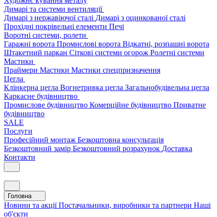
Художнє кування металу
Димарі та системи вентиляції
Димарі з нержавіючої сталі
Димарі з оцинкованої сталі
Прохідні покрівельні елементи
Печі
Воротні системи, ролети
Гаражні ворота
Промислові ворота
Відкатні, розпашні ворота
Штакетний паркан
Сіткові системи огорож
Ролетні системи
Мастики
Праймери
Мастики
Мастики спецпризначення
Цегла
Клінкерна цегла
Вогнетривка цегла
Загальнобудівельна цегла
Каркасне будівництво
Промислове будівництво
Комерційне будівництво
Приватне
будівництво
SALE
Послуги
Професійний монтаж
Безкоштовна консультація
Безкоштовний замір
Безкоштовний розрахунок
Доставка
Контакти
Головна
Новини та акції
Постачальники, виробники та партнери
Наші
об'єкти