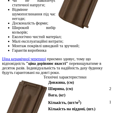
Чи не накопичує
статичної напруги;
Відмінне
шумопоглинання під час
негоди;
Досконалість форми;
Широкий вибір
кольорів;
Екологічно чистий матеріал;
Малі експлуатаційні витрати;
Монтаж покрівлі швидкий та зручний;
Гарантія виробника
Ціна керамічної черепиці
приємно здивує, тому що
відповідність
"ціна дорівнює якості"
перевищуватиме в
десяток разів. Індивідуальність та надійність даху будинку
будуть гарантовані на довгі роки.
Технічні характеристики
Довжина, (см)
Ширина, (см)
23
Вага, (кг)
2
14
Кількість, (шт/м
)
Кількість на піддоні, (шт.)