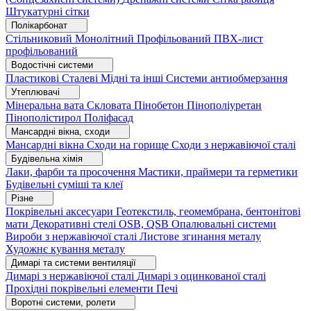
Штукатурні сітки
Полікарбонат
Стільниковий
Монолітний
Профільований
ПВХ-лист
профільований
Водостічні системи
Пластикові
Сталеві
Мідні та інші
Системи антиобмерзання
Утеплювачі
Мінеральна вата
Скловата
Пінобетон
Пінополіуретан
Пінополістирол
Поліфасад
Мансардні вікна, сходи
Мансардні вікна
Сходи на горище
Сходи з нержавіючої сталі
Будівельна хімія
Лаки, фарби та просочення
Мастики, праймери та герметики
Будівельні суміші та клеї
Різне
Покрівельні аксесуари
Геотекстиль, геомембрана, бентонітові
мати
Декоративні стелі
OSB, QSB
Опалювальні системи
Вироби з нержавіючої сталі
Листове згинання металу
Художнє кування металу
Димарі та системи вентиляції
Димарі з нержавіючої сталі
Димарі з оцинкованої сталі
Прохідні покрівельні елементи
Печі
Воротні системи, ролети