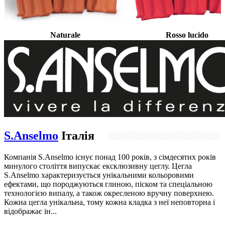
Naturale
Rosso lucido
S.Anselmo
Італія
Компанія S.Anselmo існує понад 100 років, з сімдесятих років
минулого століття випускає ексклюзивну цеглу. Цегла
S.Anselmo характеризується унікальними кольоровими
ефектами, що породжуються глиною, піском та спеціальною
технологією випалу, а також окресленою вручну поверхнею.
Кожна цегла унікальна, тому кожна кладка з неї неповторна і
відображає ін...