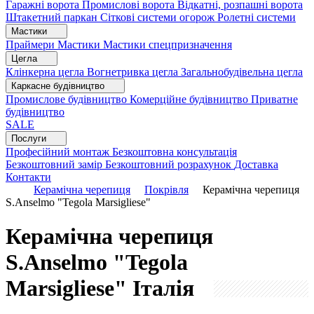
Гаражні ворота
Промислові ворота
Відкатні, розпашні ворота
Штакетний паркан
Сіткові системи огорож
Ролетні системи
Мастики
Праймери
Мастики
Мастики спецпризначення
Цегла
Клінкерна цегла
Вогнетривка цегла
Загальнобудівельна цегла
Каркасне будівництво
Промислове будівництво
Комерційне будівництво
Приватне
будівництво
SALE
Послуги
Професійний монтаж
Безкоштовна консультація
Безкоштовний замір
Безкоштовний розрахунок
Доставка
Контакти
Керамічна черепиця
Покрівля
Керамічна черепиця
S.Anselmo "Tegola Marsigliese"
Керамічна черепиця
S.Anselmo "Tegola
Marsigliese"
Італія