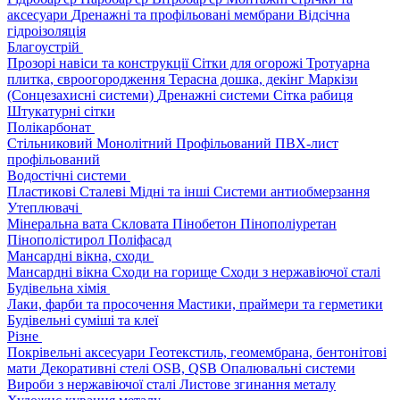
аксесуари
Дренажні та профільовані мембрани
Відсічна
гідроізоляція
Благоустрій
Прозорі навіси та конструкції
Сітки для огорожі
Тротуарна
плитка, євроогородження
Терасна дошка, декінг
Маркізи
(Сонцезахисні системи)
Дренажні системи
Сітка рабиця
Штукатурні сітки
Полікарбонат
Стільниковий
Монолітний
Профільований
ПВХ-лист
профільований
Водостічні системи
Пластикові
Сталеві
Мідні та інші
Системи антиобмерзання
Утеплювачі
Мінеральна вата
Скловата
Пінобетон
Пінополіуретан
Пінополістирол
Поліфасад
Мансардні вікна, сходи
Мансардні вікна
Сходи на горище
Сходи з нержавіючої сталі
Будівельна хімія
Лаки, фарби та просочення
Мастики, праймери та герметики
Будівельні суміші та клеї
Різне
Покрівельні аксесуари
Геотекстиль, геомембрана, бентонітові
мати
Декоративні стелі
OSB, QSB
Опалювальні системи
Вироби з нержавіючої сталі
Листове згинання металу