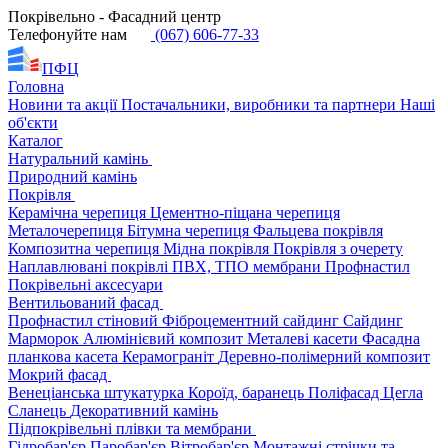
Покрівельно - Фасадний центр
Телефонуйте нам
(067) 606-77-33
ПФЦ
Головна
Новини та акції
Постачальники, виробники та партнери
Наші
об'єкти
Каталог
Натуральний камінь
Природний камінь
Покрівля
Керамічна черепиця
Цементно-піщана черепиця
Металочерепиця
Бітумна черепиця
Фальцева покрівля
Композитна черепиця
Мідна покрівля
Покрівля з очерету
Наплавлювані покрівлі
ПВХ, ТПО мембрани
Профнастил
Покрівельні аксесуари
Вентильований фасад
Профнастил стіновий
Фіброцементний сайдинг
Сайдинг
Марморок
Алюмінієвий композит
Металеві касети
Фасадна
планкова касета
Керамограніт
Деревно-полімерний композит
Мокрий фасад
Венеціанська штукатурка
Короїд, баранець
Поліфасад
Цегла
Сланець
Декоративний камінь
Підпокрівельні плівки та мембрани
Гідробар'єр
Паробар'єр
Вітробар'єр
Монтажні стрічки та