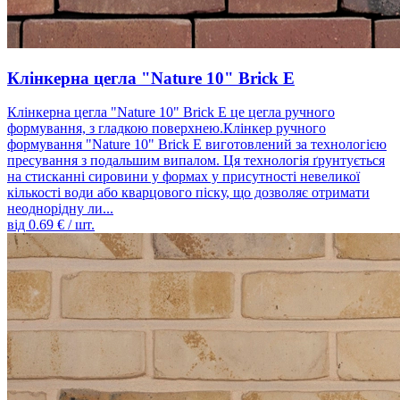
Клінкерна цегла "Nature 10" Brick E
Клінкерна цегла "Nature 10" Brick E це цегла ручного
формування, з гладкою поверхнею.Клінкер ручного
формування "Nature 10" Brick E виготовлений за технологією
пресування з подальшим випалом. Ця технологія ґрунтується
на стисканні сировини у формах у присутності невеликої
кількості води або кварцового піску, що дозволяє отримати
неоднорідну ли...
від
0.69
€ / шт.