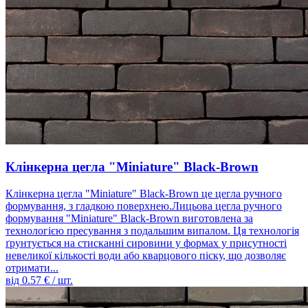
Клінкерна цегла "Miniature" Black-Brown
Клінкерна цегла "Miniature" Black-Brown це цегла ручного
формування, з гладкою поверхнею.Лицьова цегла ручного
формування "Miniature" Black-Brown виготовлена ​​за
технологією пресування з подальшим випалом. Ця технологія
ґрунтується на стисканні сировини у формах у присутності
невеликої кількості води або кварцового піску, що дозволяє
отримати...
від
0.57
€ / шт.