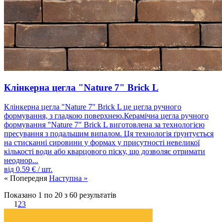
Клінкерна цегла "Nature 7" Brick L
Клінкерна цегла "Nature 7" Brick L це цегла ручного
формування, з гладкою поверхнею.Керамічна цегла ручного
формування "Nature 7" Brick L виготовлена ​​за технологією
пресування з подальшим випалом. Ця технологія ґрунтується
на стисканні сировини у формах у присутності невеликої
кількості води або кварцового піску, що дозволяє отримати
неоднор...
від
0.59
€ / шт.
« Попередня
Наступна »
Показано
1
по
20
з
60
результатів
1
2
3