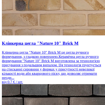
Клінкерна цегла "Nature 10" Brick M
Клінкерна цегла "Nature 10" Brick M це цегла ручного
формування, з гладкою поверхнею.Керамічна цегла ручного
формування "Nature 10" Brick M виготовлена ​​за технологією
пресування з подальшим випалом. Ця технологія ґрунтується
на стисканні сировини у формах у присутності невеликої
кількості води або кварцового піску, що дозволяє отримати
неодн...
від
0.7
€ / шт.