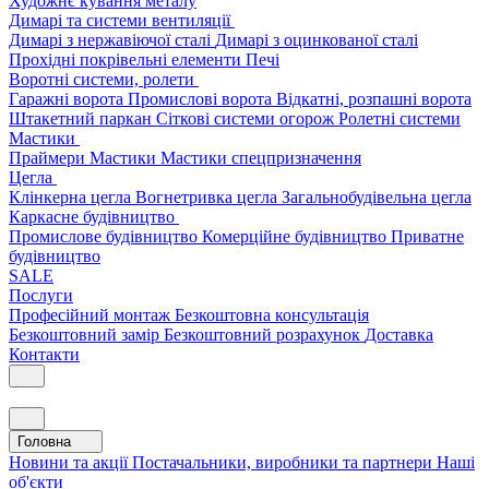
Художнє кування металу
Димарі та системи вентиляції
Димарі з нержавіючої сталі
Димарі з оцинкованої сталі
Прохідні покрівельні елементи
Печі
Воротні системи, ролети
Гаражні ворота
Промислові ворота
Відкатні, розпашні ворота
Штакетний паркан
Сіткові системи огорож
Ролетні системи
Мастики
Праймери
Мастики
Мастики спецпризначення
Цегла
Клінкерна цегла
Вогнетривка цегла
Загальнобудівельна цегла
Каркасне будівництво
Промислове будівництво
Комерційне будівництво
Приватне
будівництво
SALE
Послуги
Професійний монтаж
Безкоштовна консультація
Безкоштовний замір
Безкоштовний розрахунок
Доставка
Контакти
Головна
Новини та акції
Постачальники, виробники та партнери
Наші
об'єкти