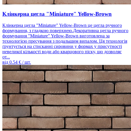
Клінкерна цегла "Miniature" Yellow-Brown
Клінкерна цегла "Miniature" Yellow-Brown це цегла ручного
формування, з гладкою поверхнею.Декоративна цегла ручного
формування "Miniature" Yellow-Brown виготовлена ​​за
технологією пресування з подальшим випалом. Ця технологія
ґрунтується на стисканні сировини у формах у присутності
невеликої кількості води або кварцового піску, що дозволяє
от...
від
0.54
€ / шт.