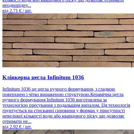
неоднорідну...
від
2.71
€ / шт.
Клінкерна цегла Infinitum 1036
Infinitum 1036 це цегла ручного формування, з гладкою
поверхнею і чітко вираженою структурою.Керамічна цегла
ручного формування Infinitum 1036 виготовлена ​​за
технологією пресування з подальшим випалом. Ця технологія
ґрунтується на стисканні сировини у формах у присутності
невеликої кількості води або кварцового піску, що дозволяє
отримати не...
від
2.92
€ / шт.