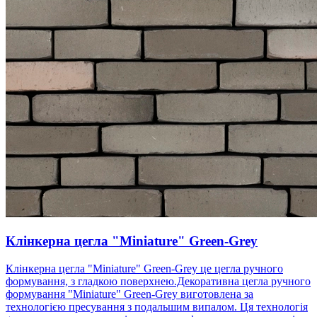
Клінкерна цегла "Miniature" Green-Grey
Клінкерна цегла "Miniature" Green-Grey це цегла ручного
формування, з гладкою поверхнею.Декоративна цегла ручного
формування "Miniature" Green-Grey виготовлена ​​за
технологією пресування з подальшим випалом. Ця технологія