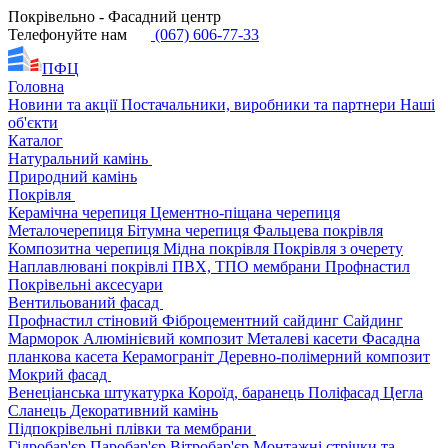
Покрівельно - Фасадний центр
Телефонуйте нам
(067) 606-77-33
ПФЦ
Головна
Новини та акції
Постачальники, виробники та партнери
Наші
об'єкти
Каталог
Натуральний камінь
Природний камінь
Покрівля
Керамічна черепиця
Цементно-піщана черепиця
Металочерепиця
Бітумна черепиця
Фальцева покрівля
Композитна черепиця
Мідна покрівля
Покрівля з очерету
Наплавлювані покрівлі
ПВХ, ТПО мембрани
Профнастил
Покрівельні аксесуари
Вентильований фасад
Профнастил стіновий
Фіброцементний сайдинг
Сайдинг
Марморок
Алюмінієвий композит
Металеві касети
Фасадна
планкова касета
Керамограніт
Деревно-полімерний композит
Мокрий фасад
Венеціанська штукатурка
Короїд, баранець
Поліфасад
Цегла
Сланець
Декоративний камінь
Підпокрівельні плівки та мембрани
Гідробар'єр
Паробар'єр
Вітробар'єр
Монтажні стрічки та