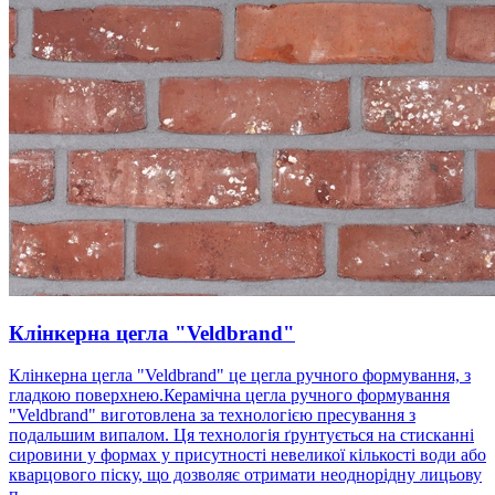
Клінкерна цегла "Veldbrand"
Клінкерна цегла "Veldbrand" це цегла ручного формування, з
гладкою поверхнею.Керамічна цегла ручного формування
"Veldbrand" виготовлена ​​за технологією пресування з
подальшим випалом. Ця технологія ґрунтується на стисканні
сировини у формах у присутності невеликої кількості води або
кварцового піску, що дозволяє отримати неоднорідну лицьову
п...