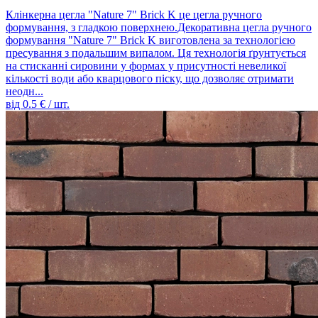
Клінкерна цегла "Nature 7" Brick K це цегла ручного
формування, з гладкою поверхнею.Декоративна цегла ручного
формування "Nature 7" Brick K виготовлена ​​за технологією
пресування з подальшим випалом. Ця технологія ґрунтується
на стисканні сировини у формах у присутності невеликої
кількості води або кварцового піску, що дозволяє отримати
неодн...
від
0.5
€ / шт.