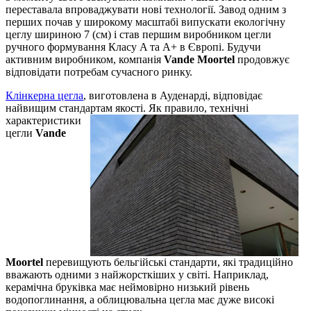
переставала впроваджувати нові технології. Завод одним з
перших почав у широкому масштабі випускати екологічну
цеглу шириною 7 (см) і став першим виробником цегли
ручного формування Класу A та A+ в Європі. Будучи
активним виробником, компанія
Vande Moortel
продовжує
відповідати потребам сучасного ринку.
Клінкерна цегла
, виготовлена ​​в Ауденарді, відповідає
найвищим стандартам якості. Як правило,
технічні
характеристики
цегли
Vande
Moortel
перевищують бельгійські стандарти, які традиційно
вважають одними з найжорсткіших у світі. Наприклад,
керамічна бруківка має неймовірно низький рівень
водопоглинання, а облицювальна цегла має дуже високі