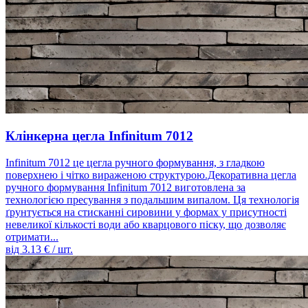
Клінкерна цегла Infinitum 7012
Infinitum 7012 це цегла ручного формування, з гладкою
поверхнею і чітко вираженою структурою.Декоративна цегла
ручного формування Infinitum 7012 виготовлена ​​за
технологією пресування з подальшим випалом. Ця технологія
ґрунтується на стисканні сировини у формах у присутності
невеликої кількості води або кварцового піску, що дозволяє
отримати...
від
3.13
€ / шт.