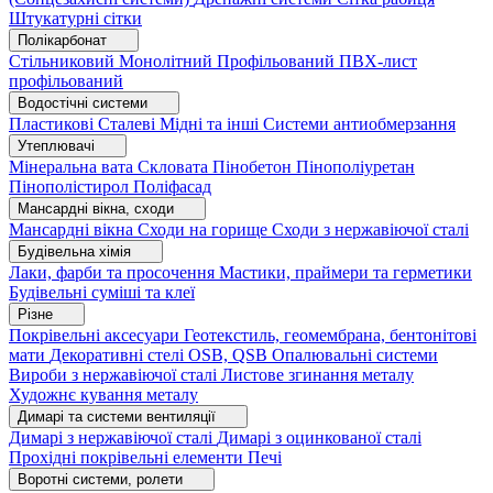
Штукатурні сітки
Полікарбонат
Стільниковий
Монолітний
Профільований
ПВХ-лист
профільований
Водостічні системи
Пластикові
Сталеві
Мідні та інші
Системи антиобмерзання
Утеплювачі
Мінеральна вата
Скловата
Пінобетон
Пінополіуретан
Пінополістирол
Поліфасад
Мансардні вікна, сходи
Мансардні вікна
Сходи на горище
Сходи з нержавіючої сталі
Будівельна хімія
Лаки, фарби та просочення
Мастики, праймери та герметики
Будівельні суміші та клеї
Різне
Покрівельні аксесуари
Геотекстиль, геомембрана, бентонітові
мати
Декоративні стелі
OSB, QSB
Опалювальні системи
Вироби з нержавіючої сталі
Листове згинання металу
Художнє кування металу
Димарі та системи вентиляції
Димарі з нержавіючої сталі
Димарі з оцинкованої сталі
Прохідні покрівельні елементи
Печі
Воротні системи, ролети