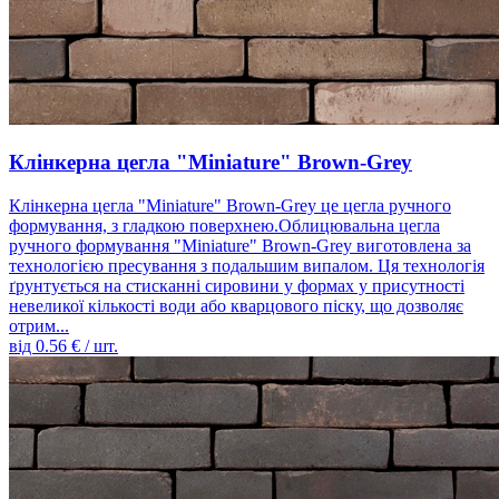
Клінкерна цегла "Miniature" Brown-Grey
Клінкерна цегла "Miniature" Brown-Grey це цегла ручного
формування, з гладкою поверхнею.Облицювальна цегла
ручного формування "Miniature" Brown-Grey виготовлена ​​за
технологією пресування з подальшим випалом. Ця технологія
ґрунтується на стисканні сировини у формах у присутності
невеликої кількості води або кварцового піску, що дозволяє
отрим...
від
0.56
€ / шт.