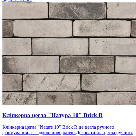
Клінкерна цегла "Натура 10" Brick R
Клінкерна цегла "Nature 10" Brick R це цегла ручного
формування, з гладкою поверхнею.Декоративна цегла ручного