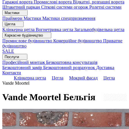
Гаражні ворота
Промислові ворота
Відкатні, розпашні ворота
Штакетний паркан
Сіткові системи огорож
Ролетні системи
Мастики
Праймери
Мастики
Мастики спецпризначення
Цегла
Клінкерна цегла
Вогнетривка цегла
Загальнобудівельна цегла
Каркасне будівництво
Промислове будівництво
Комерційне будівництво
Приватне
будівництво
SALE
Послуги
Професійний монтаж
Безкоштовна консультація
Безкоштовний замір
Безкоштовний розрахунок
Доставка
Контакти
Клінкерна цегла
Цегла
Мокрий фасад
Цегла
Vande Moortel
Vande Moortel
Бельгія