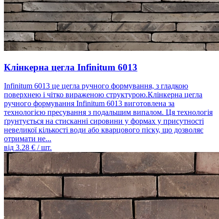
Клінкерна цегла Infinitum 6013
Infinitum 6013 це цегла ручного формування, з гладкою
поверхнею і чітко вираженою структурою.Клінкерна цегла
ручного формування Infinitum 6013 виготовлена ​​за
технологією пресування з подальшим випалом. Ця технологія
ґрунтується на стисканні сировини у формах у присутності
невеликої кількості води або кварцового піску, що дозволяє
отримати не...
від
3.28
€ / шт.