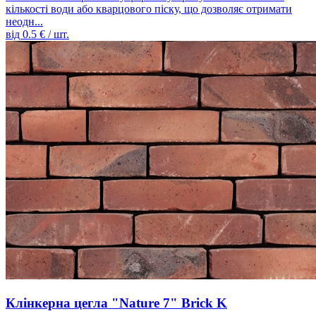
кількості води або кварцового піску, що дозволяє отримати
неодн...
від
0.5
€ / шт.
Клінкерна цегла "Nature 7" Brick K