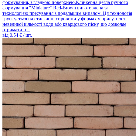
формування, з гладкою поверхнею.Клінкерна цегла ручного
формування "Miniature" Red-Brown виготовлена ​​за
технологією пресування з подальшим випалом. Ця технологія
ґрунтується на стисканні сировини у формах у присутності
невеликої кількості води або кварцового піску, що дозволяє
отримати н...
від
0.54
€ / шт.