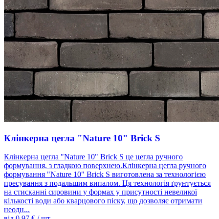
Клінкерна цегла "Nature 10" Brick S
Клінкерна цегла "Nature 10" Brick S це цегла ручного
формування, з гладкою поверхнею.Клінкерна цегла ручного
формування "Nature 10" Brick S виготовлена ​​за технологією
пресування з подальшим випалом. Ця технологія ґрунтується
на стисканні сировини у формах у присутності невеликої
кількості води або кварцового піску, що дозволяє отримати
неодн...
від
0.97
€ / шт.