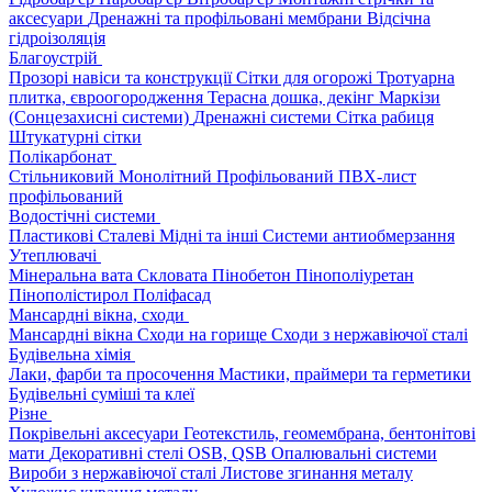
аксесуари
Дренажні та профільовані мембрани
Відсічна
гідроізоляція
Благоустрій
Прозорі навіси та конструкції
Сітки для огорожі
Тротуарна
плитка, євроогородження
Терасна дошка, декінг
Маркізи
(Сонцезахисні системи)
Дренажні системи
Сітка рабиця
Штукатурні сітки
Полікарбонат
Стільниковий
Монолітний
Профільований
ПВХ-лист
профільований
Водостічні системи
Пластикові
Сталеві
Мідні та інші
Системи антиобмерзання
Утеплювачі
Мінеральна вата
Скловата
Пінобетон
Пінополіуретан
Пінополістирол
Поліфасад
Мансардні вікна, сходи
Мансардні вікна
Сходи на горище
Сходи з нержавіючої сталі
Будівельна хімія
Лаки, фарби та просочення
Мастики, праймери та герметики
Будівельні суміші та клеї
Різне
Покрівельні аксесуари
Геотекстиль, геомембрана, бентонітові
мати
Декоративні стелі
OSB, QSB
Опалювальні системи
Вироби з нержавіючої сталі
Листове згинання металу