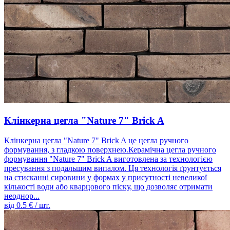
Клінкерна цегла "Nature 7" Brick A
Клінкерна цегла "Nature 7" Brick A це цегла ручного
формування, з гладкою поверхнею.Керамічна цегла ручного
формування "Nature 7" Brick A виготовлена ​​за технологією
пресування з подальшим випалом. Ця технологія ґрунтується
на стисканні сировини у формах у присутності невеликої
кількості води або кварцового піску, що дозволяє отримати
неоднор...
від
0.5
€ / шт.