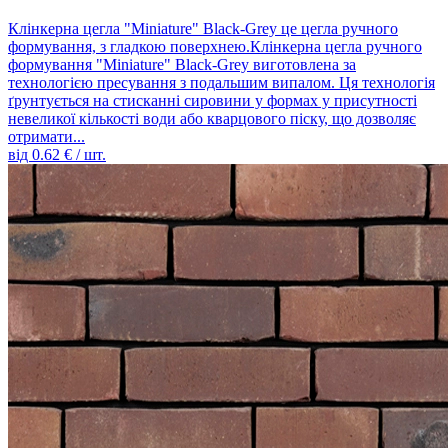
Клінкерна цегла "Miniature" Black-Grey це цегла ручного
формування, з гладкою поверхнею.Клінкерна цегла ручного
формування "Miniature" Black-Grey виготовлена ​​за
технологією пресування з подальшим випалом. Ця технологія
ґрунтується на стисканні сировини у формах у присутності
невеликої кількості води або кварцового піску, що дозволяє
отримати...
від
0.62
€ / шт.