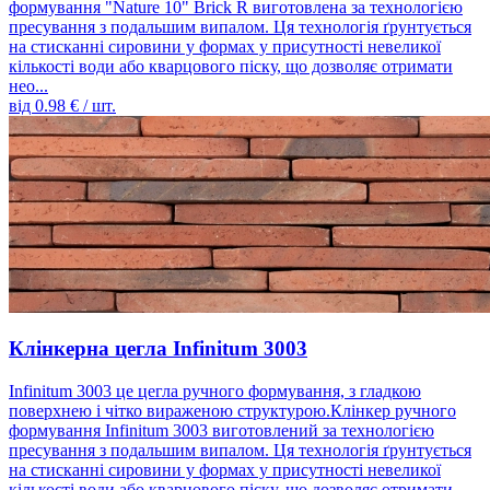
формування "Nature 10" Brick R виготовлена ​​за технологією
пресування з подальшим випалом. Ця технологія ґрунтується
на стисканні сировини у формах у присутності невеликої
кількості води або кварцового піску, що дозволяє отримати
нео...
від
0.98
€ / шт.
Клінкерна цегла Infinitum 3003
Infinitum 3003 це цегла ручного формування, з гладкою
поверхнею і чітко вираженою структурою.Клінкер ручного
формування Infinitum 3003 виготовлений за технологією
пресування з подальшим випалом. Ця технологія ґрунтується
на стисканні сировини у формах у присутності невеликої
кількості води або кварцового піску, що дозволяє отримати