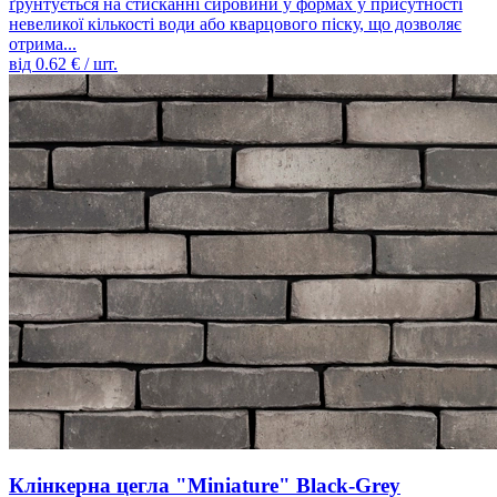
ґрунтується на стисканні сировини у формах у присутності
невеликої кількості води або кварцового піску, що дозволяє
отрима...
від
0.62
€ / шт.
Клінкерна цегла "Miniature" Black-Grey