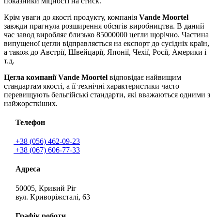
показники міцності на стиск.
Крім уваги до якості продукту, компанія
Vande Moortel
завжди прагнула розширення обсягів виробництва. В даний
час завод виробляє близько 85000000 цегли щорічно. Частина
випущеної цегли відправляється на експорт до сусідніх країн,
а також до Австрії, Швейцарії, Японії, Чехії, Росії, Америки і
т.д.
Цегла компанії Vande Moortel
відповідає найвищим
стандартам якості, а її технічні характеристики часто
перевищують бельгійські стандарти, які вважаються одними з
найжорсткіших.
Телефон
+38 (056) 462-09-23
+38 (067) 606-77-33
Адреса
50005, Кривий Ріг
вул. Криворіжсталі, 63
Графік роботи