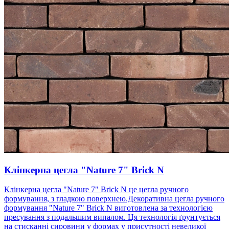
Клінкерна цегла "Nature 7" Brick N
Клінкерна цегла "Nature 7" Brick N це цегла ручного
формування, з гладкою поверхнею.Декоративна цегла ручного
формування "Nature 7" Brick N виготовлена ​​за технологією
пресування з подальшим випалом. Ця технологія ґрунтується
на стисканні сировини у формах у присутності невеликої