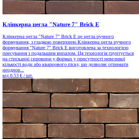
Клінкерна цегла "Nature 7" Brick E
Клінкерна цегла "Nature 7" Brick E це цегла ручного
формування, з гладкою поверхнею.Клінкерна цегла ручного
формування "Nature 7" Brick E виготовлена ​​за технологією
пресування з подальшим випалом. Ця технологія ґрунтується
на стисканні сировини у формах у присутності невеликої
кількості води або кварцового піску, що дозволяє отримати
неоднор...
від
0.53
€ / шт.