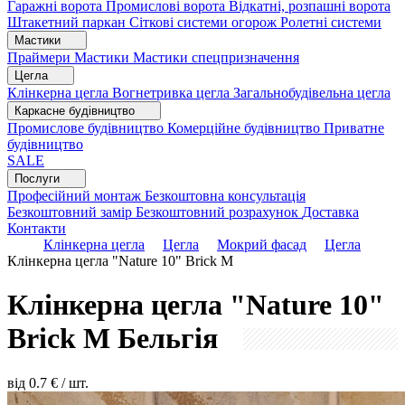
Гаражні ворота
Промислові ворота
Відкатні, розпашні ворота
Штакетний паркан
Сіткові системи огорож
Ролетні системи
Мастики
Праймери
Мастики
Мастики спецпризначення
Цегла
Клінкерна цегла
Вогнетривка цегла
Загальнобудівельна цегла
Каркасне будівництво
Промислове будівництво
Комерційне будівництво
Приватне
будівництво
SALE
Послуги
Професійний монтаж
Безкоштовна консультація
Безкоштовний замір
Безкоштовний розрахунок
Доставка
Контакти
Клінкерна цегла
Цегла
Мокрий фасад
Цегла
Клінкерна цегла "Nature 10" Brick M
Клінкерна цегла "Nature 10"
Brick M
Бельгія
від
0.7
€ / шт.