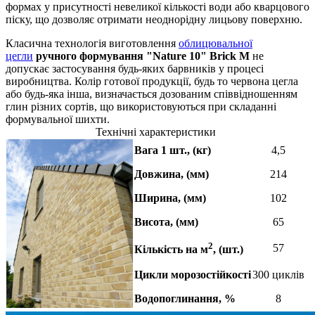
формах у присутності невеликої кількості води або кварцового
піску, що дозволяє отримати неоднорідну лицьову поверхню.
Класична технологія виготовлення
облицювальної
цегли
ручного формування "Nature 10" Brick М
не
допускає застосування будь-яких барвників у процесі
виробництва. Колір готової продукції, будь то червона цегла
або будь-яка інша, визначається дозованим співвідношенням
глин різних сортів, що використовуються при складанні
формувальної шихти.
Технічні характеристики
Вага 1 шт., (кг)
4,5
Довжина, (мм)
214
Ширина, (мм)
102
Висота, (мм)
65
2
57
Кількість на м
, (шт.)
Цикли морозостійкості
300 циклів
Водопоглинання, %
8