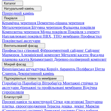
Каталог
Натуральний камінь
Природний камінь
Покрівля
Керамічна черепиця
Цементно-піщана черепиця
Металочерепиця
Бітумна черепиця
Фальцева покрівля
Композитна черепиця
Мідна покрівля
Покрівля з очерету
Наплавлювані покрівлі
ПВХ, ТПО мембрани
Профнастил
Покрівельні аксесуари
Вентильований фасад
Профнастил стіновий
Фіброцементний сайдинг
Сайдинг
Марморок
Алюмінієвий композит
Металеві касети
Фасадна
планкова касета
Керамограніт
Деревно-полімерний композит
Мокрий фасад
Венеціанська штукатурка
Короїд, баранець
Поліфасад
Цегла
Сланець
Декоративний камінь
Підпокрівельні плівки та мембрани
Гідробар'єр
Паробар'єр
Вітробар'єр
Монтажні стрічки та
аксесуари
Дренажні та профільовані мембрани
Відсічна
гідроізоляція
Благоустрій
Прозорі навіси та конструкції
Сітки для огорожі
Тротуарна
плитка, євроогородження
Терасна дошка, декінг
Маркізи
(Сонцезахисні системи)
Дренажні системи
Сітка рабиця