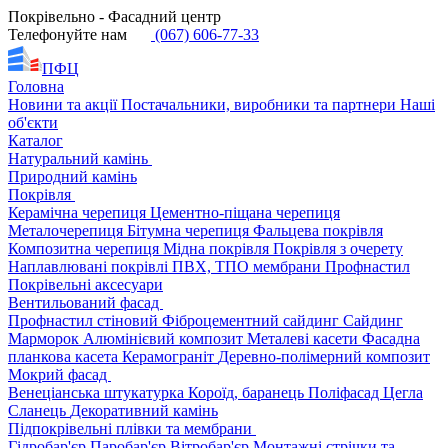
Покрівельно - Фасадний центр
Телефонуйте нам
(067) 606-77-33
ПФЦ
Головна
Новини та акції
Постачальники, виробники та партнери
Наші
об'єкти
Каталог
Натуральний камінь
Природний камінь
Покрівля
Керамічна черепиця
Цементно-піщана черепиця
Металочерепиця
Бітумна черепиця
Фальцева покрівля
Композитна черепиця
Мідна покрівля
Покрівля з очерету
Наплавлювані покрівлі
ПВХ, ТПО мембрани
Профнастил
Покрівельні аксесуари
Вентильований фасад
Профнастил стіновий
Фіброцементний сайдинг
Сайдинг
Марморок
Алюмінієвий композит
Металеві касети
Фасадна
планкова касета
Керамограніт
Деревно-полімерний композит
Мокрий фасад
Венеціанська штукатурка
Короїд, баранець
Поліфасад
Цегла
Сланець
Декоративний камінь
Підпокрівельні плівки та мембрани
Гідробар'єр
Паробар'єр
Вітробар'єр
Монтажні стрічки та