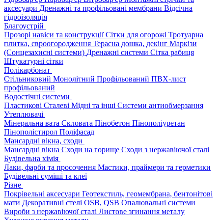
аксесуари
Дренажні та профільовані мембрани
Відсічна
гідроізоляція
Благоустрій
Прозорі навіси та конструкції
Сітки для огорожі
Тротуарна
плитка, євроогородження
Терасна дошка, декінг
Маркізи
(Сонцезахисні системи)
Дренажні системи
Сітка рабиця
Штукатурні сітки
Полікарбонат
Стільниковий
Монолітний
Профільований
ПВХ-лист
профільований
Водостічні системи
Пластикові
Сталеві
Мідні та інші
Системи антиобмерзання
Утеплювачі
Мінеральна вата
Скловата
Пінобетон
Пінополіуретан
Пінополістирол
Поліфасад
Мансардні вікна, сходи
Мансардні вікна
Сходи на горище
Сходи з нержавіючої сталі
Будівельна хімія
Лаки, фарби та просочення
Мастики, праймери та герметики
Будівельні суміші та клеї
Різне
Покрівельні аксесуари
Геотекстиль, геомембрана, бентонітові
мати
Декоративні стелі
OSB, QSB
Опалювальні системи
Вироби з нержавіючої сталі
Листове згинання металу