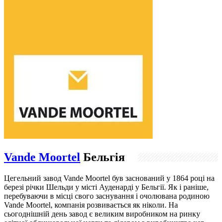
Vande Moortel
Бельгія
Цегельний завод Vande Moortel був заснований у 1864 році на
березі річки Шельди у місті Ауденарді у Бельгії. Як і раніше,
перебуваючи в місці свого заснування і очолювана родиною
Vande Moortel, компанія розвивається як ніколи. На
сьогоднішній день завод є великим виробником на ринку