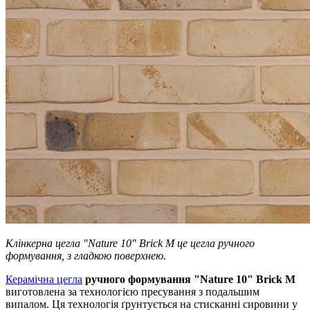
Клінкерна цегла "Nature 10" Brick M це цегла ручного
формування, з гладкою поверхнею.
Керамічна цегла
ручного формування "Nature 10" Brick M
виготовлена ​​за технологією пресування з подальшим
випалом. Ця технологія ґрунтується на стисканні сировини у