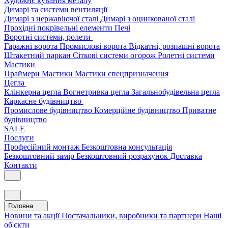
Художнє кування металу
Димарі та системи вентиляції
Димарі з нержавіючої сталі
Димарі з оцинкованої сталі
Прохідні покрівельні елементи
Печі
Воротні системи, ролети
Гаражні ворота
Промислові ворота
Відкатні, розпашні ворота
Штакетний паркан
Сіткові системи огорож
Ролетні системи
Мастики
Праймери
Мастики
Мастики спецпризначення
Цегла
Клінкерна цегла
Вогнетривка цегла
Загальнобудівельна цегла
Каркасне будівництво
Промислове будівництво
Комерційне будівництво
Приватне
будівництво
SALE
Послуги
Професійний монтаж
Безкоштовна консультація
Безкоштовний замір
Безкоштовний розрахунок
Доставка
Контакти
Головна
Новини та акції
Постачальники, виробники та партнери
Наші
об'єкти