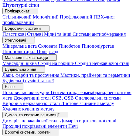
Штукатурні сітки
Полікарбонат
Стільниковий
Монолітний
Профільований
ПВХ-лист
профільований
Водостічні системи
Пластикові
Сталеві
Мідні та інші
Системи антиобмерзання
Утеплювачі
Мінеральна вата
Скловата
Пінобетон
Пінополіуретан
Пінополістирол
Поліфасад
Мансардні вікна, сходи
Мансардні вікна
Сходи на горище
Сходи з нержавіючої сталі
Будівельна хімія
Лаки, фарби та просочення
Мастики, праймери та герметики
Будівельні суміші та клеї
Різне
Покрівельні аксесуари
Геотекстиль, геомембрана, бентонітові
мати
Декоративні стелі
OSB, QSB
Опалювальні системи
Вироби з нержавіючої сталі
Листове згинання металу
Художнє кування металу
Димарі та системи вентиляції
Димарі з нержавіючої сталі
Димарі з оцинкованої сталі
Прохідні покрівельні елементи
Печі
Воротні системи, ролети