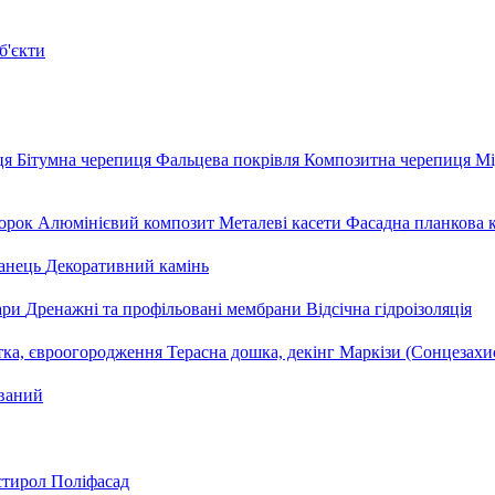
б'єкти
ця
Бітумна черепиця
Фальцева покрівля
Композитна черепиця
Мі
орок
Алюмінієвий композит
Металеві касети
Фасадна планкова 
анець
Декоративний камінь
уари
Дренажні та профільовані мембрани
Відсічна гідроізоляція
тка, євроогородження
Терасна дошка, декінг
Маркізи (Сонцезахи
ваний
стирол
Поліфасад