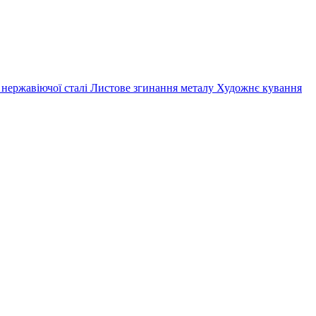
 нержавіючої сталі
Листове згинання металу
Художнє кування