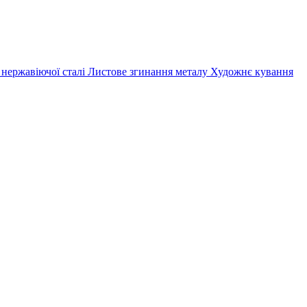
 нержавіючої сталі
Листове згинання металу
Художнє кування