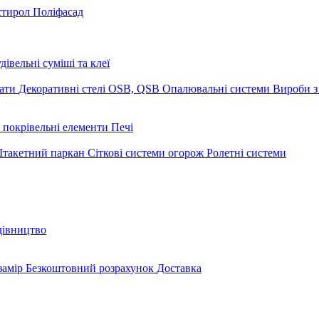
стирол
Поліфасад
дівельні суміші та клеї
мати
Декоративні стелі
OSB, QSB
Опалювальні системи
Вироби з
 покрівельні елементи
Печі
такетний паркан
Сіткові системи огорож
Ролетні системи
дівництво
замір
Безкоштовний розрахунок
Доставка