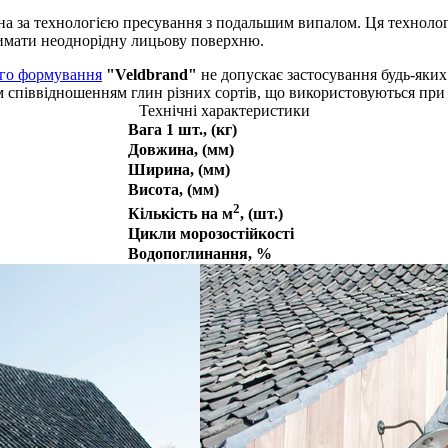
а ​​за технологією пресування з подальшим випалом. Ця технолог
тримати неоднорідну лицьову поверхню.
ого формування
"Veldbrand"
не допускає застосування будь-яких 
ним співвідношенням глин різних сортів, що використовуються пр
Технічні характеристики
Вага 1 шт., (кг)
Довжина, (мм)
Ширина, (мм)
Висота, (мм)
2
Кількість на м
, (шт.)
Цикли морозостійкості
Водопоглинання, %