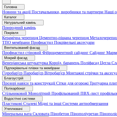
Головна
Новини та акції
Постачальники, виробники та партнери
Наші о
Каталог
Натуральний камінь
Природний камінь
Покрівля
Керамічна черепиця
Цементно-піщана черепиця
Металочерепи
ТПО мембрани
Профнастил
Покрівельні аксесуари
Вентильований фасад
Профнастил стіновий
Фіброцементний сайдинг
Сайдинг
Марм
Мокрий фасад
Венеціанська штукатурка
Короїд, баранець
Поліфасад
Цегла
Сл
Підпокрівельні плівки та мембрани
Гідробар'єр
Паробар'єр
Вітробар'єр
Монтажні стрічки та аксес
Благоустрій
Прозорі навіси та конструкції
Сітки для огорожі
Тротуарна пли
Полікарбонат
Стільниковий
Монолітний
Профільований
ПВХ-лист профільо
Водостічні системи
Пластикові
Сталеві
Мідні та інші
Системи антиобмерзання
Утеплювачі
Мінеральна вата
Скловата
Пінобетон
Пінополіуретан
Пінополі