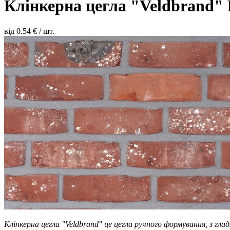
Клінкерна цегла "Veldbrand"
від
0.54
€ / шт.
Клінкерна цегла "Veldbrand" це цегла ручного формування, з гла