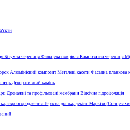
б'єкти
ця
Бітумна черепиця
Фальцева покрівля
Композитна черепиця
Мі
орок
Алюмінієвий композит
Металеві касети
Фасадна планкова 
анець
Декоративний камінь
уари
Дренажні та профільовані мембрани
Відсічна гідроізоляція
тка, євроогородження
Терасна дошка, декінг
Маркізи (Сонцезахи
ваний