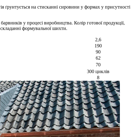
ія ґрунтується на стисканні сировини у формах у присутності
барвників у процесі виробництва. Колір готової продукції,
и складанні формувальної шихти.
2,6
190
90
62
70
300 циклів
8