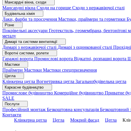
Мансардні вікна, сходи
Мансардні вікна
Сходи на горище
Сходи з нержавіючої сталі
Будівельна хімія
Лаки, фарби та просочення
Мастики, праймери та герметики
Бу
Різне
Покрівельні аксесуари
Геотекстиль, геомембрана, бентонітові 
металу
Димарі та системи вентиляції
Димарі з нержавіючої сталі
Димарі з оцинкованої сталі
Прохідні
Воротні системи, ролети
Гаражні ворота
Промислові ворота
Відкатні, розпашні ворота
Ш
Мастики
Праймери
Мастики
Мастики спецпризначення
Цегла
Клінкерна цегла
Вогнетривка цегла
Загальнобудівельна цегла
Каркасне будівництво
Промислове будівництво
Комерційне будівництво
Приватне бу
SALE
Послуги
Професійний монтаж
Безкоштовна консультація
Безкоштовний 
Контакти
Клінкерна цегла
Цегла
Мокрий фасад
Цегла
Клін