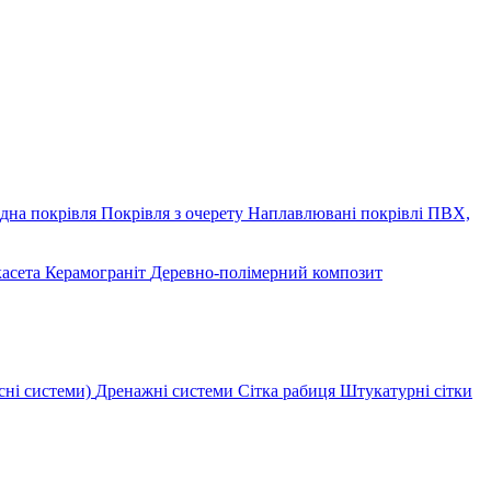
дна покрівля
Покрівля з очерету
Наплавлювані покрівлі
ПВХ,
касета
Керамограніт
Деревно-полімерний композит
сні системи)
Дренажні системи
Сітка рабиця
Штукатурні сітки