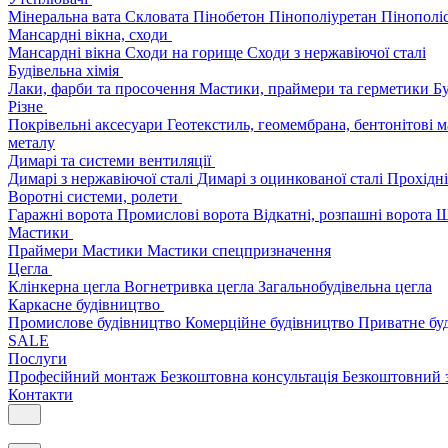
Мінеральна вата
Скловата
Пінобетон
Пінополіуретан
Пінополі
Мансардні вікна, сходи
Мансардні вікна
Сходи на горище
Сходи з нержавіючої сталі
Будівельна хімія
Лаки, фарби та просочення
Мастики, праймери та герметики
Бу
Різне
Покрівельні аксесуари
Геотекстиль, геомембрана, бентонітові 
металу
Димарі та системи вентиляції
Димарі з нержавіючої сталі
Димарі з оцинкованої сталі
Прохідні
Воротні системи, ролети
Гаражні ворота
Промислові ворота
Відкатні, розпашні ворота
Ш
Мастики
Праймери
Мастики
Мастики спецпризначення
Цегла
Клінкерна цегла
Вогнетривка цегла
Загальнобудівельна цегла
Каркасне будівництво
Промислове будівництво
Комерційне будівництво
Приватне бу
SALE
Послуги
Професійний монтаж
Безкоштовна консультація
Безкоштовний 
Контакти