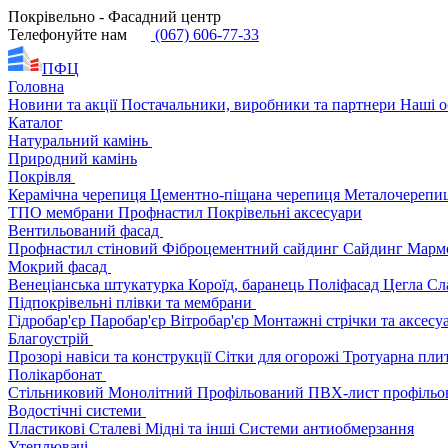
Покрівельно - Фасадний центр
Телефонуйте нам
(067) 606-77-33
ПФЦ
Головна
Новини та акції
Постачальники, виробники та партнери
Наші о
Каталог
Натуральний камінь
Природний камінь
Покрівля
Керамічна черепиця
Цементно-піщана черепиця
Металочерепи
ТПО мембрани
Профнастил
Покрівельні аксесуари
Вентильований фасад
Профнастил стіновий
Фіброцементний сайдинг
Сайдинг
Марм
Мокрий фасад
Венеціанська штукатурка
Короїд, баранець
Поліфасад
Цегла
Сл
Підпокрівельні плівки та мембрани
Гідробар'єр
Паробар'єр
Вітробар'єр
Монтажні стрічки та аксес
Благоустрій
Прозорі навіси та конструкції
Сітки для огорожі
Тротуарна пли
Полікарбонат
Стільниковий
Монолітний
Профільований
ПВХ-лист профільо
Водостічні системи
Пластикові
Сталеві
Мідні та інші
Системи антиобмерзання
Утеплювачі