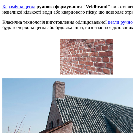
Керамічна цегла
ручного формування "Veldbrand"
виготовлен
невеликої кількості води або кварцового піску, що дозволяє о
Класична технологія виготовлення облицювальної
цегли ручн
будь то червона цегла або будь-яка інша, визначається дозова