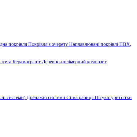
дна покрівля
Покрівля з очерету
Наплавлювані покрівлі
ПВХ,
касета
Керамограніт
Деревно-полімерний композит
сні системи)
Дренажні системи
Сітка рабиця
Штукатурні сітки