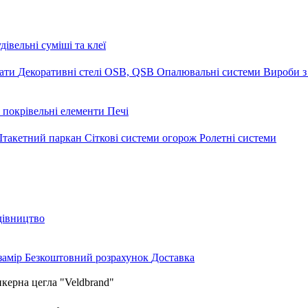
дівельні суміші та клеї
мати
Декоративні стелі
OSB, QSB
Опалювальні системи
Вироби з
 покрівельні елементи
Печі
такетний паркан
Сіткові системи огорож
Ролетні системи
дівництво
замір
Безкоштовний розрахунок
Доставка
керна цегла "Veldbrand"