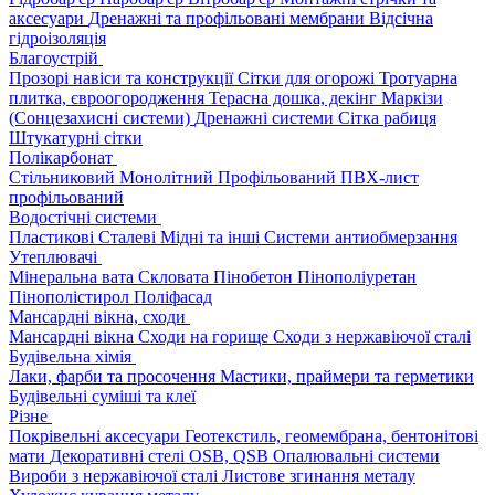
аксесуари
Дренажні та профільовані мембрани
Відсічна
гідроізоляція
Благоустрій
Прозорі навіси та конструкції
Сітки для огорожі
Тротуарна
плитка, євроогородження
Терасна дошка, декінг
Маркізи
(Сонцезахисні системи)
Дренажні системи
Сітка рабиця
Штукатурні сітки
Полікарбонат
Стільниковий
Монолітний
Профільований
ПВХ-лист
профільований
Водостічні системи
Пластикові
Сталеві
Мідні та інші
Системи антиобмерзання
Утеплювачі
Мінеральна вата
Скловата
Пінобетон
Пінополіуретан
Пінополістирол
Поліфасад
Мансардні вікна, сходи
Мансардні вікна
Сходи на горище
Сходи з нержавіючої сталі
Будівельна хімія
Лаки, фарби та просочення
Мастики, праймери та герметики
Будівельні суміші та клеї
Різне
Покрівельні аксесуари
Геотекстиль, геомембрана, бентонітові
мати
Декоративні стелі
OSB, QSB
Опалювальні системи
Вироби з нержавіючої сталі
Листове згинання металу