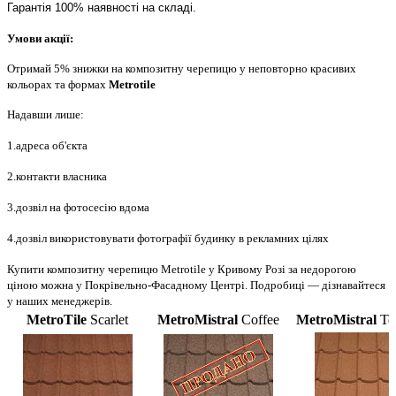
Гарантія 100% наявності на складі.
Умови акції:
Отримай 5% знижки на композитну черепицю у неповторно красивих
кольорах та формах
Metrotile
Надавши лише:
1.адреса об'єкта
2.контакти власника
3.дозвіл на фотосесію вдома
4.дозвіл використовувати фотографії будинку в рекламних цілях
Купити композитну черепицю Metrotile у Кривому Розі за недорогою
ціною можна у Покрівельно-Фасадному Центрі. Подробиці — дізнавайтеся
у наших менеджерів.
MetroTile
Scarlet
MetroMistral
Coffee
MetroMistral
Ter