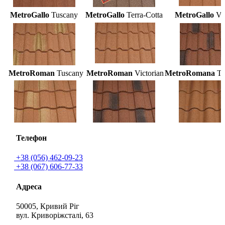
MetroGallo
Tuscany
MetroGallo
Terra-Cotta
MetroGallo
Vic
MetroRoman
Tuscany
MetroRoman
Victorian
MetroRomana
Te
Телефон
+38 (056) 462-09-23
+38 (067) 606-77-33
Адреса
50005, Кривий Ріг
вул. Криворіжсталі, 63