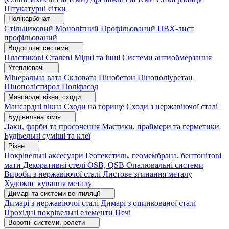
Штукатурні сітки
Полікарбонат
Стільниковий
Монолітний
Профільований
ПВХ-лист
профільований
Водостічні системи
Пластикові
Сталеві
Мідні та інші
Системи антиобмерзання
Утеплювачі
Мінеральна вата
Скловата
Пінобетон
Пінополіуретан
Пінополістирол
Поліфасад
Мансардні вікна, сходи
Мансардні вікна
Сходи на горище
Сходи з нержавіючої сталі
Будівельна хімія
Лаки, фарби та просочення
Мастики, праймери та герметики
Будівельні суміші та клеї
Різне
Покрівельні аксесуари
Геотекстиль, геомембрана, бентонітові
мати
Декоративні стелі
OSB, QSB
Опалювальні системи
Вироби з нержавіючої сталі
Листове згинання металу
Художнє кування металу
Димарі та системи вентиляції
Димарі з нержавіючої сталі
Димарі з оцинкованої сталі
Прохідні покрівельні елементи
Печі
Воротні системи, ролети