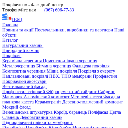
Покрівельно - Фасадний центр
Телефонуйте нам
(067) 606-77-33
ПФЦ
Головна
Новини та акції
Постачальники, виробники та партнери
Наші
об'єкти
Каталог
Натуральний камінь
Природний камінь
Покрівля
Керамічна черепиця
Цементно-піщана черепиця
Металочерепиця
Бітумна черепиця
Фальцева покрівля
Композитна черепиця
Мідна покрівля
Покрівля з очерету
Наплавлювані покрівлі
ПВХ, ТПО мембрани
Профнастил
Покрівельні аксесуари
Вентильований фасад
Профнастил стіновий
Фіброцементний сайдинг
Сайдинг
Марморок
Алюмінієвий композит
Металеві касети
Фасадна
планкова касета
Керамограніт
Деревно-полімерний композит
Мокрий фасад
Венеціанська штукатурка
Короїд, баранець
Поліфасад
Цегла
Сланець
Декоративний камінь
Підпокрівельні плівки та мембрани
Гідробар'єр
Паробар'єр
Вітробар'єр
Монтажні стрічки та