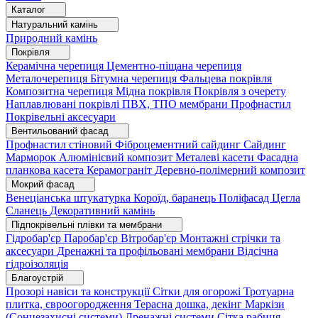
Каталог
Натуральний камінь
Природний камінь
Покрівля
Керамічна черепиця
Цементно-піщана черепиця
Металочерепиця
Бітумна черепиця
Фальцева покрівля
Композитна черепиця
Мідна покрівля
Покрівля з очерету
Наплавлювані покрівлі
ПВХ, ТПО мембрани
Профнастил
Покрівельні аксесуари
Вентильований фасад
Профнастил стіновий
Фіброцементний сайдинг
Сайдинг
Марморок
Алюмінієвий композит
Металеві касети
Фасадна
планкова касета
Керамограніт
Деревно-полімерний композит
Мокрий фасад
Венеціанська штукатурка
Короїд, баранець
Поліфасад
Цегла
Сланець
Декоративний камінь
Підпокрівельні плівки та мембрани
Гідробар'єр
Паробар'єр
Вітробар'єр
Монтажні стрічки та
аксесуари
Дренажні та профільовані мембрани
Відсічна
гідроізоляція
Благоустрій
Прозорі навіси та конструкції
Сітки для огорожі
Тротуарна
плитка, євроогородження
Терасна дошка, декінг
Маркізи
(Сонцезахисні системи)
Дренажні системи
Сітка рабиця