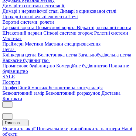
Художнє кування металу
Димарі та системи вентиляції
Димарі з нержавіючої сталі
Димарі з оцинкованої сталі
Прохідні покрівельні елементи
Печі
Воротні системи, ролети
Гаражні ворота
Промислові ворота
Відкатні, розпашні ворота
Штакетний паркан
Сіткові системи огорож
Ролетні системи
Мастики
Праймери
Мастики
Мастики спецпризначення
Цегла
Клінкерна цегла
Вогнетривка цегла
Загальнобудівельна цегла
Каркасне будівництво
Промислове будівництво
Комерційне будівництво
Приватне
будівництво
SALE
Послуги
Професійний монтаж
Безкоштовна консультація
Безкоштовний замір
Безкоштовний розрахунок
Доставка
Контакти
Головна
Новини та акції
Постачальники, виробники та партнери
Наші
об'єкти