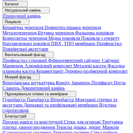
Каталог
Натуральний камінь
Природний камінь
Покрівля
Керамічна черепиця
Цементно-піщана черепиця
Металочерепиця
Бітумна черепиця
Фальцева покрівля
Композитна черепиця
Мідна покрівля
Покрівля з очерету
Наплавлювані покрівлі
ПВХ, ТПО мембрани
Профнастил
Покрівельні аксесуари
Вентильований фасад
Профнастил стіновий
Фіброцементний сайдинг
Сайдинг
Марморок
Алюмінієвий композит
Металеві касети
Фасадна
планкова касета
Керамограніт
Деревно-полімерний композит
Мокрий фасад
Венеціанська штукатурка
Короїд, баранець
Поліфасад
Цегла
Сланець
Декоративний камінь
Підпокрівельні плівки та мембрани
Гідробар'єр
Паробар'єр
Вітробар'єр
Монтажні стрічки та
аксесуари
Дренажні та профільовані мембрани
Відсічна
гідроізоляція
Благоустрій
Прозорі навіси та конструкції
Сітки для огорожі
Тротуарна
плитка, євроогородження
Терасна дошка, декінг
Маркізи
(Сонцезахисні системи)
Дренажні системи
Сітка рабиця