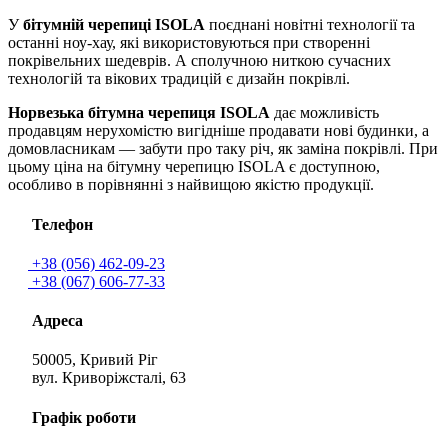
У
бітумній черепиці ISOLA
поєднані новітні технології та
останні ноу-хау, які використовуються при створенні
покрівельних шедеврів. А сполучною ниткою сучасних
технологій та вікових традицій є дизайн покрівлі.
Норвезька бітумна черепиця ISOLA
дає можливість
продавцям нерухомістю вигідніше продавати нові будинки, а
домовласникам — забути про таку річ, як заміна покрівлі. При
цьому ціна на бітумну черепицю ISOLA є доступною,
особливо в порівнянні з найвищою якістю продукції.
Телефон
+38 (056) 462-09-23
+38 (067) 606-77-33
Адреса
50005, Кривий Ріг
вул. Криворіжсталі, 63
Графік роботи