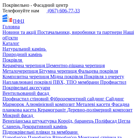
Покрівельно - Фасадний центр
Телефонуйте нам
(067) 606-77-33
ПФЦ
Головна
Новини та акції
Постачальники, виробники та партнери
Наші
об'єкти
Каталог
Натуральний камінь
Природний камінь
Покрівля
Керамічна черепиця
Цементно-піщана черепиця
Металочерепиця
Бітумна черепиця
Фальцева покрівля
Композитна черепиця
Мідна покрівля
Покрівля з очерету
Наплавлювані покрівлі
ПВХ, ТПО мембрани
Профнастил
Покрівельні аксесуари
Вентильований фасад
Профнастил стіновий
Фіброцементний сайдинг
Сайдинг
Марморок
Алюмінієвий композит
Металеві касети
Фасадна
планкова касета
Керамограніт
Деревно-полімерний композит
Мокрий фасад
Венеціанська штукатурка
Короїд, баранець
Поліфасад
Цегла
Сланець
Декоративний камінь
Підпокрівельні плівки та мембрани
Гідробар'єр
Паробар'єр
Вітробар'єр
Монтажні стрічки та