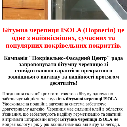
Бітумна черепиця ISOLA (Норвегія) це
одне з найякісніших, сучасних та
популярних покрівельних покриттів.
Компанія "Покрівельно-Фасадний Центр" рада
запропонувати бітумну черепицю зі
стовідсотковою гарантією прекрасного
зовнішнього вигляду та надійності протягом
десятиліть!
Поєднання скляної крихти та товстого бітуму одночасно
забезпечує міцність та гнучкість
бітумної черепиці ISOLA.
Удосконалена подвійна адгезивна система забезпечує
довготривалу адгезію. Черепиця має сильний клей в областях
з'єднання, що забезпечують надійну герметизацію та здатний
витримати штормовий вітер!
Бітумна черепиця ISOLA
не
вбирає вологу і рік у рік захищатиме дах від вітру та негоди.