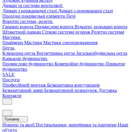
Художнє кування металу
Димарі та системи вентиляції
Димарі з нержавіючої сталі
Димарі з оцинкованої сталі
Прохідні покрівельні елементи
Печі
Воротні системи, ролети
Гаражні ворота
Промислові ворота
Відкатні, розпашні ворота
Штакетний паркан
Сіткові системи огорож
Ролетні системи
Мастики
Праймери
Мастики
Мастики спецпризначення
Цегла
Клінкерна цегла
Вогнетривка цегла
Загальнобудівельна цегла
Каркасне будівництво
Промислове будівництво
Комерційне будівництво
Приватне
будівництво
SALE
Послуги
Професійний монтаж
Безкоштовна консультація
Безкоштовний замір
Безкоштовний розрахунок
Доставка
Контакти
Головна
Новини та акції
Постачальники, виробники та партнери
Наші
об'єкти