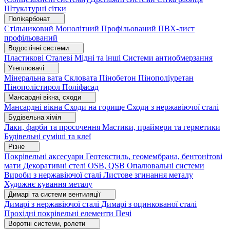
Штукатурні сітки
Полікарбонат
Стільниковий
Монолітний
Профільований
ПВХ-лист
профільований
Водостічні системи
Пластикові
Сталеві
Мідні та інші
Системи антиобмерзання
Утеплювачі
Мінеральна вата
Скловата
Пінобетон
Пінополіуретан
Пінополістирол
Поліфасад
Мансардні вікна, сходи
Мансардні вікна
Сходи на горище
Сходи з нержавіючої сталі
Будівельна хімія
Лаки, фарби та просочення
Мастики, праймери та герметики
Будівельні суміші та клеї
Різне
Покрівельні аксесуари
Геотекстиль, геомембрана, бентонітові
мати
Декоративні стелі
OSB, QSB
Опалювальні системи
Вироби з нержавіючої сталі
Листове згинання металу
Художнє кування металу
Димарі та системи вентиляції
Димарі з нержавіючої сталі
Димарі з оцинкованої сталі
Прохідні покрівельні елементи
Печі
Воротні системи, ролети