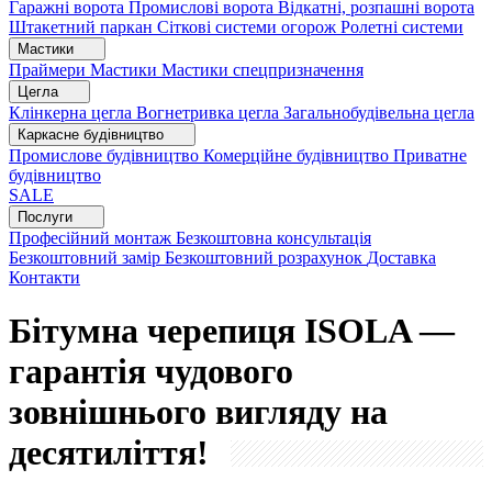
Гаражні ворота
Промислові ворота
Відкатні, розпашні ворота
Штакетний паркан
Сіткові системи огорож
Ролетні системи
Мастики
Праймери
Мастики
Мастики спецпризначення
Цегла
Клінкерна цегла
Вогнетривка цегла
Загальнобудівельна цегла
Каркасне будівництво
Промислове будівництво
Комерційне будівництво
Приватне
будівництво
SALE
Послуги
Професійний монтаж
Безкоштовна консультація
Безкоштовний замір
Безкоштовний розрахунок
Доставка
Контакти
Бітумна черепиця ISOLA —
гарантія чудового
зовнішнього вигляду на
десятиліття!