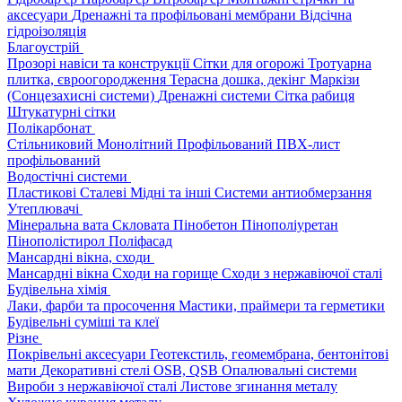
аксесуари
Дренажні та профільовані мембрани
Відсічна
гідроізоляція
Благоустрій
Прозорі навіси та конструкції
Сітки для огорожі
Тротуарна
плитка, євроогородження
Терасна дошка, декінг
Маркізи
(Сонцезахисні системи)
Дренажні системи
Сітка рабиця
Штукатурні сітки
Полікарбонат
Стільниковий
Монолітний
Профільований
ПВХ-лист
профільований
Водостічні системи
Пластикові
Сталеві
Мідні та інші
Системи антиобмерзання
Утеплювачі
Мінеральна вата
Скловата
Пінобетон
Пінополіуретан
Пінополістирол
Поліфасад
Мансардні вікна, сходи
Мансардні вікна
Сходи на горище
Сходи з нержавіючої сталі
Будівельна хімія
Лаки, фарби та просочення
Мастики, праймери та герметики
Будівельні суміші та клеї
Різне
Покрівельні аксесуари
Геотекстиль, геомембрана, бентонітові
мати
Декоративні стелі
OSB, QSB
Опалювальні системи
Вироби з нержавіючої сталі
Листове згинання металу