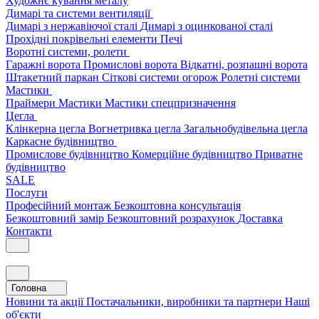
Художнє кування металу
Димарі та системи вентиляції
Димарі з нержавіючої сталі
Димарі з оцинкованої сталі
Прохідні покрівельні елементи
Печі
Воротні системи, ролети
Гаражні ворота
Промислові ворота
Відкатні, розпашні ворота
Штакетний паркан
Сіткові системи огорож
Ролетні системи
Мастики
Праймери
Мастики
Мастики спецпризначення
Цегла
Клінкерна цегла
Вогнетривка цегла
Загальнобудівельна цегла
Каркасне будівництво
Промислове будівництво
Комерційне будівництво
Приватне
будівництво
SALE
Послуги
Професійний монтаж
Безкоштовна консультація
Безкоштовний замір
Безкоштовний розрахунок
Доставка
Контакти
Головна
Новини та акції
Постачальники, виробники та партнери
Наші
об'єкти