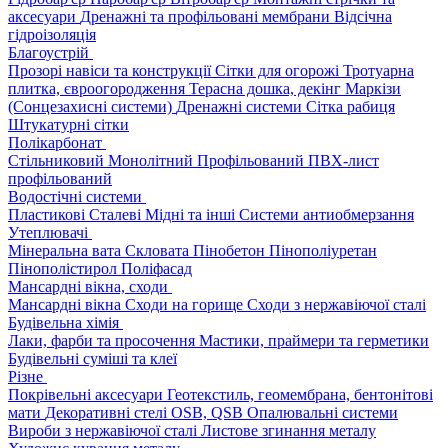
аксесуари
Дренажні та профільовані мембрани
Відсічна
гідроізоляція
Благоустрій
Прозорі навіси та конструкції
Сітки для огорожі
Тротуарна
плитка, євроогородження
Терасна дошка, декінг
Маркізи
(Сонцезахисні системи)
Дренажні системи
Сітка рабиця
Штукатурні сітки
Полікарбонат
Стільниковий
Монолітний
Профільований
ПВХ-лист
профільований
Водостічні системи
Пластикові
Сталеві
Мідні та інші
Системи антиобмерзання
Утеплювачі
Мінеральна вата
Скловата
Пінобетон
Пінополіуретан
Пінополістирол
Поліфасад
Мансардні вікна, сходи
Мансардні вікна
Сходи на горище
Сходи з нержавіючої сталі
Будівельна хімія
Лаки, фарби та просочення
Мастики, праймери та герметики
Будівельні суміші та клеї
Різне
Покрівельні аксесуари
Геотекстиль, геомембрана, бентонітові
мати
Декоративні стелі
OSB, QSB
Опалювальні системи
Вироби з нержавіючої сталі
Листове згинання металу