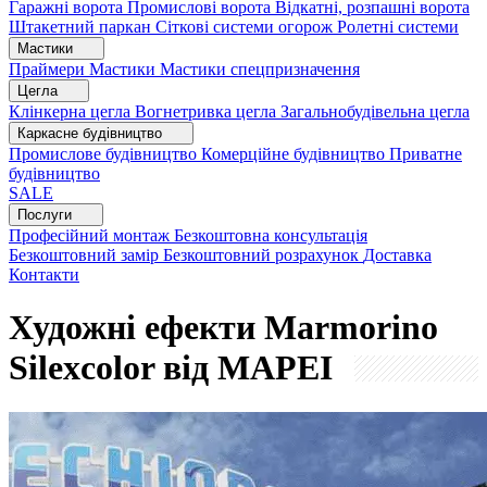
Гаражні ворота
Промислові ворота
Відкатні, розпашні ворота
Штакетний паркан
Сіткові системи огорож
Ролетні системи
Мастики
Праймери
Мастики
Мастики спецпризначення
Цегла
Клінкерна цегла
Вогнетривка цегла
Загальнобудівельна цегла
Каркасне будівництво
Промислове будівництво
Комерційне будівництво
Приватне
будівництво
SALE
Послуги
Професійний монтаж
Безкоштовна консультація
Безкоштовний замір
Безкоштовний розрахунок
Доставка
Контакти
Художні ефекти Marmorino
Silexcolor від MAPEI