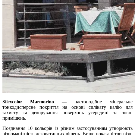
Silexcolor Marmorino
— пастоподібне мінеральне
тонкодисперсне покриття на основі силікату калію для
захисту та декорування поверхонь усередині та зовні
приміщень.
Поєднання 10 кольорів із різним застосуванням утворюють
різноманітність декоративних рішень. Вище показані три різні