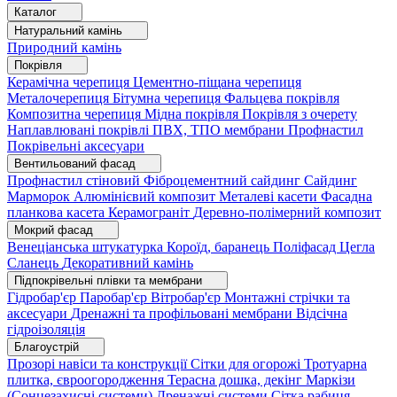
Каталог
Натуральний камінь
Природний камінь
Покрівля
Керамічна черепиця
Цементно-піщана черепиця
Металочерепиця
Бітумна черепиця
Фальцева покрівля
Композитна черепиця
Мідна покрівля
Покрівля з очерету
Наплавлювані покрівлі
ПВХ, ТПО мембрани
Профнастил
Покрівельні аксесуари
Вентильований фасад
Профнастил стіновий
Фіброцементний сайдинг
Сайдинг
Марморок
Алюмінієвий композит
Металеві касети
Фасадна
планкова касета
Керамограніт
Деревно-полімерний композит
Мокрий фасад
Венеціанська штукатурка
Короїд, баранець
Поліфасад
Цегла
Сланець
Декоративний камінь
Підпокрівельні плівки та мембрани
Гідробар'єр
Паробар'єр
Вітробар'єр
Монтажні стрічки та
аксесуари
Дренажні та профільовані мембрани
Відсічна
гідроізоляція
Благоустрій
Прозорі навіси та конструкції
Сітки для огорожі
Тротуарна
плитка, євроогородження
Терасна дошка, декінг
Маркізи
(Сонцезахисні системи)
Дренажні системи
Сітка рабиця