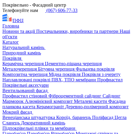
Покрівельно - Фасадний центр
Телефонуйте нам
(067) 606-77-33
ПФЦ
Головна
Новини та акції
Постачальники, виробники та партнери
Наші
об'єкти
Каталог
Натуральний камінь
Природний камінь
Покрівля
Керамічна черепиця
Цементно-піщана черепиця
Металочерепиця
Бітумна черепиця
Фальцева покрівля
Композитна черепиця
Мідна покрівля
Покрівля з очерету
Наплавлювані покрівлі
ПВХ, ТПО мембрани
Профнастил
Покрівельні аксесуари
Вентильований фасад
Профнастил стіновий
Фіброцементний сайдинг
Сайдинг
Марморок
Алюмінієвий композит
Металеві касети
Фасадна
планкова касета
Керамограніт
Деревно-полімерний композит
Мокрий фасад
Венеціанська штукатурка
Короїд, баранець
Поліфасад
Цегла
Сланець
Декоративний камінь
Підпокрівельні плівки та мембрани
Гідробар'єр
Паробар'єр
Вітробар'єр
Монтажні стрічки та