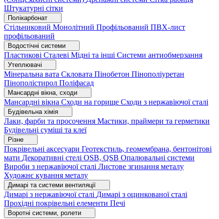
Штукатурні сітки
Полікарбонат
Стільниковий
Монолітний
Профільований
ПВХ-лист
профільований
Водостічні системи
Пластикові
Сталеві
Мідні та інші
Системи антиобмерзання
Утеплювачі
Мінеральна вата
Скловата
Пінобетон
Пінополіуретан
Пінополістирол
Поліфасад
Мансардні вікна, сходи
Мансардні вікна
Сходи на горище
Сходи з нержавіючої сталі
Будівельна хімія
Лаки, фарби та просочення
Мастики, праймери та герметики
Будівельні суміші та клеї
Різне
Покрівельні аксесуари
Геотекстиль, геомембрана, бентонітові
мати
Декоративні стелі
OSB, QSB
Опалювальні системи
Вироби з нержавіючої сталі
Листове згинання металу
Художнє кування металу
Димарі та системи вентиляції
Димарі з нержавіючої сталі
Димарі з оцинкованої сталі
Прохідні покрівельні елементи
Печі
Воротні системи, ролети