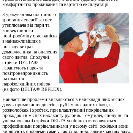
комфортністю проживання та вартістю експлуатації.
З урахуванням постійного
зростання енергії захист
утеплювача від пари та
конвективного
повітрообміну стає однією
з найважливіших з
погляду витрат
домовласника на опалення
свого житла. Сполучні
стрічки DELTA®
гарантують паро- та
повітронепроникність
нахльостів
пароізоляційних плівок
(на фото DELTA®-REFLEX).
Найчастіше проблеми виявляються в найскладніших місцях
даху - примикання до стін, труб і мансардних вікон, в
розжолобках і хребтах, при влаштуванні покрівельних
проходок і в місцях нахльосту рулонів. Тому клеї, сполучні та
ущільнювальні стрічки DELTA успішно застосовуються
професійними покрівельниками у всьому світі, оскільки вони
вирішують проблеми саме у таких відповідальних місцях даху.