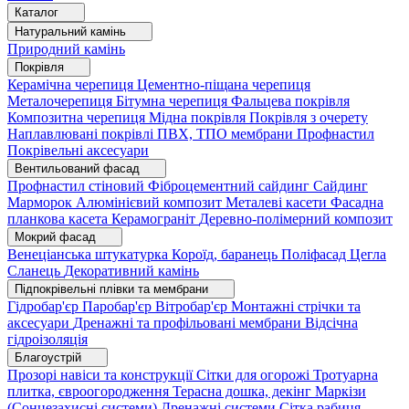
Каталог
Натуральний камінь
Природний камінь
Покрівля
Керамічна черепиця
Цементно-піщана черепиця
Металочерепиця
Бітумна черепиця
Фальцева покрівля
Композитна черепиця
Мідна покрівля
Покрівля з очерету
Наплавлювані покрівлі
ПВХ, ТПО мембрани
Профнастил
Покрівельні аксесуари
Вентильований фасад
Профнастил стіновий
Фіброцементний сайдинг
Сайдинг
Марморок
Алюмінієвий композит
Металеві касети
Фасадна
планкова касета
Керамограніт
Деревно-полімерний композит
Мокрий фасад
Венеціанська штукатурка
Короїд, баранець
Поліфасад
Цегла
Сланець
Декоративний камінь
Підпокрівельні плівки та мембрани
Гідробар'єр
Паробар'єр
Вітробар'єр
Монтажні стрічки та
аксесуари
Дренажні та профільовані мембрани
Відсічна
гідроізоляція
Благоустрій
Прозорі навіси та конструкції
Сітки для огорожі
Тротуарна
плитка, євроогородження
Терасна дошка, декінг
Маркізи
(Сонцезахисні системи)
Дренажні системи
Сітка рабиця