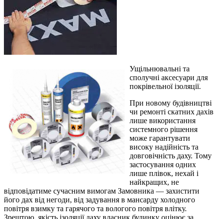
Ущільнювальні та
сполучні аксесуари для
покрівельної ізоляції.
При новому будівництві
чи ремонті скатних дахів
лише використання
системного рішення
може гарантувати
високу надійність та
довговічність даху. Тому
застосування одних
лише плівок, нехай і
найкращих, не
відповідатиме сучасним вимогам Замовника — захистити
його дах від негоди, від задування в мансарду холодного
повітря взимку та гарячого та вологого повітря влітку.
Зрештою, якість ізоляції даху власник будинку оцінює за