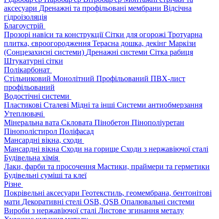
аксесуари
Дренажні та профільовані мембрани
Відсічна
гідроізоляція
Благоустрій
Прозорі навіси та конструкції
Сітки для огорожі
Тротуарна
плитка, євроогородження
Терасна дошка, декінг
Маркізи
(Сонцезахисні системи)
Дренажні системи
Сітка рабиця
Штукатурні сітки
Полікарбонат
Стільниковий
Монолітний
Профільований
ПВХ-лист
профільований
Водостічні системи
Пластикові
Сталеві
Мідні та інші
Системи антиобмерзання
Утеплювачі
Мінеральна вата
Скловата
Пінобетон
Пінополіуретан
Пінополістирол
Поліфасад
Мансардні вікна, сходи
Мансардні вікна
Сходи на горище
Сходи з нержавіючої сталі
Будівельна хімія
Лаки, фарби та просочення
Мастики, праймери та герметики
Будівельні суміші та клеї
Різне
Покрівельні аксесуари
Геотекстиль, геомембрана, бентонітові
мати
Декоративні стелі
OSB, QSB
Опалювальні системи
Вироби з нержавіючої сталі
Листове згинання металу