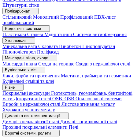
Штукатурні сітки
Полікарбонат
Стільниковий
Монолітний
Профільований
ПВХ-лист
профільований
Водостічні системи
Пластикові
Сталеві
Мідні та інші
Системи антиобмерзання
Утеплювачі
Мінеральна вата
Скловата
Пінобетон
Пінополіуретан
Пінополістирол
Поліфасад
Мансардні вікна, сходи
Мансардні вікна
Сходи на горище
Сходи з нержавіючої сталі
Будівельна хімія
Лаки, фарби та просочення
Мастики, праймери та герметики
Будівельні суміші та клеї
Різне
Покрівельні аксесуари
Геотекстиль, геомембрана, бентонітові
мати
Декоративні стелі
OSB, QSB
Опалювальні системи
Вироби з нержавіючої сталі
Листове згинання металу
Художнє кування металу
Димарі та системи вентиляції
Димарі з нержавіючої сталі
Димарі з оцинкованої сталі
Прохідні покрівельні елементи
Печі
Воротні системи, ролети