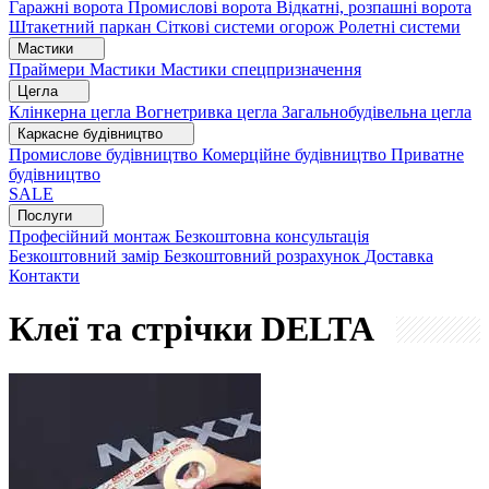
Гаражні ворота
Промислові ворота
Відкатні, розпашні ворота
Штакетний паркан
Сіткові системи огорож
Ролетні системи
Мастики
Праймери
Мастики
Мастики спецпризначення
Цегла
Клінкерна цегла
Вогнетривка цегла
Загальнобудівельна цегла
Каркасне будівництво
Промислове будівництво
Комерційне будівництво
Приватне
будівництво
SALE
Послуги
Професійний монтаж
Безкоштовна консультація
Безкоштовний замір
Безкоштовний розрахунок
Доставка
Контакти
Клеї та стрічки DELTA