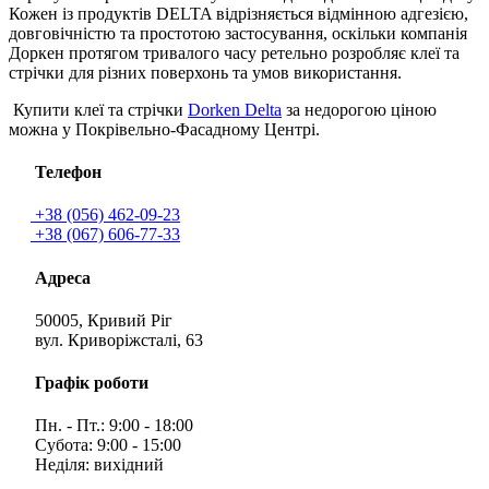
Кожен із продуктів DELTA відрізняється відмінною адгезією,
довговічністю та простотою застосування, оскільки компанія
Доркен протягом тривалого часу ретельно розробляє клеї та
стрічки для різних поверхонь та умов використання.
Купити клеї та стрічки
Dorken Delta
за недорогою ціною
можна у Покрівельно-Фасадному Центрі.
Телефон
+38 (056) 462-09-23
+38 (067) 606-77-33
Адреса
50005, Кривий Ріг
вул. Криворіжсталі, 63
Графік роботи
Пн. - Пт.: 9:00 - 18:00
Субота: 9:00 - 15:00
Неділя: вихідний