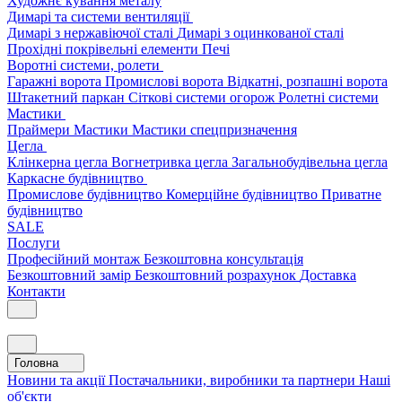
Художнє кування металу
Димарі та системи вентиляції
Димарі з нержавіючої сталі
Димарі з оцинкованої сталі
Прохідні покрівельні елементи
Печі
Воротні системи, ролети
Гаражні ворота
Промислові ворота
Відкатні, розпашні ворота
Штакетний паркан
Сіткові системи огорож
Ролетні системи
Мастики
Праймери
Мастики
Мастики спецпризначення
Цегла
Клінкерна цегла
Вогнетривка цегла
Загальнобудівельна цегла
Каркасне будівництво
Промислове будівництво
Комерційне будівництво
Приватне
будівництво
SALE
Послуги
Професійний монтаж
Безкоштовна консультація
Безкоштовний замір
Безкоштовний розрахунок
Доставка
Контакти
Головна
Новини та акції
Постачальники, виробники та партнери
Наші
об'єкти