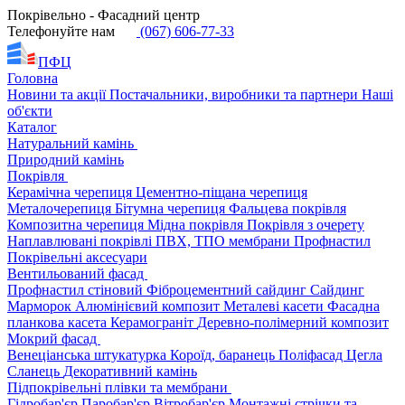
Покрівельно - Фасадний центр
Телефонуйте нам
(067) 606-77-33
ПФЦ
Головна
Новини та акції
Постачальники, виробники та партнери
Наші
об'єкти
Каталог
Натуральний камінь
Природний камінь
Покрівля
Керамічна черепиця
Цементно-піщана черепиця
Металочерепиця
Бітумна черепиця
Фальцева покрівля
Композитна черепиця
Мідна покрівля
Покрівля з очерету
Наплавлювані покрівлі
ПВХ, ТПО мембрани
Профнастил
Покрівельні аксесуари
Вентильований фасад
Профнастил стіновий
Фіброцементний сайдинг
Сайдинг
Марморок
Алюмінієвий композит
Металеві касети
Фасадна
планкова касета
Керамограніт
Деревно-полімерний композит
Мокрий фасад
Венеціанська штукатурка
Короїд, баранець
Поліфасад
Цегла
Сланець
Декоративний камінь
Підпокрівельні плівки та мембрани
Гідробар'єр
Паробар'єр
Вітробар'єр
Монтажні стрічки та