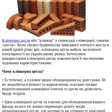
Клінкерна цегла
або "клінкер" у перекладі з німецької, означає
«цегла». Коли обсяги будівництва заміського елітного житла в
нашій країні різко зріс, клінкерна цегла набула заслуженої
популярності на українському ринку. Інтенсивне
використання клінкерної цегли пояснюється її численними
чудовими характеристиками.
Чому клінкерна цегла?
• Естетичне, а головне міцне облицювання на довгі роки. Їй
не знадобиться ремонт та відновлення, оскільки низьке
водопоглинання клінкерної плитки та цегли не дозволить
бруду осідати.
• Ціна клінкерної цегли та плитки для облицювання вашого
фасаду всього не значно перевищує решту видів
облицювальної цегли, але натомість ви отримуєте красивий