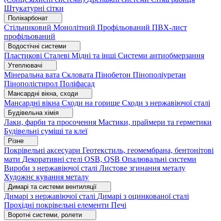
Штукатурні сітки
Полікарбонат
Стільниковий
Монолітний
Профільований
ПВХ-лист
профільований
Водостічні системи
Пластикові
Сталеві
Мідні та інші
Системи антиобмерзання
Утеплювачі
Мінеральна вата
Скловата
Пінобетон
Пінополіуретан
Пінополістирол
Поліфасад
Мансардні вікна, сходи
Мансардні вікна
Сходи на горище
Сходи з нержавіючої сталі
Будівельна хімія
Лаки, фарби та просочення
Мастики, праймери та герметики
Будівельні суміші та клеї
Різне
Покрівельні аксесуари
Геотекстиль, геомембрана, бентонітові
мати
Декоративні стелі
OSB, QSB
Опалювальні системи
Вироби з нержавіючої сталі
Листове згинання металу
Художнє кування металу
Димарі та системи вентиляції
Димарі з нержавіючої сталі
Димарі з оцинкованої сталі
Прохідні покрівельні елементи
Печі
Воротні системи, ролети