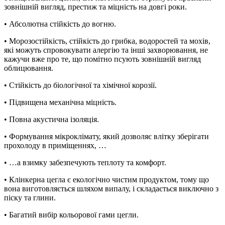
зовнішній вигляд, престиж та міцність на довгі роки.
• Абсолютна стійкість до вогню.
• Морозостійкість, стійкість до грибка, водоростей та мохів,
які можуть спровокувати алергію та інші захворювання, не
кажучи вже про те, що помітно псують зовнішній вигляд
облицювання.
• Стійкість до біологічної та хімічної корозії.
• Підвищена механічна міцність.
• Повна акустична ізоляція.
• Формування мікроклімату, який дозволяє влітку зберігати
прохолоду в приміщеннях, …
• …а взимку забезпечують теплоту та комфорт.
• Клінкерна цегла є екологічно чистим продуктом, тому що
вона виготовляється шляхом випалу, і складається виключно з
піску та глини.
• Багатий вибір кольорової гами цегли.