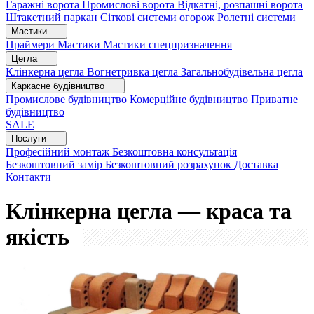
Гаражні ворота
Промислові ворота
Відкатні, розпашні ворота
Штакетний паркан
Сіткові системи огорож
Ролетні системи
Мастики
Праймери
Мастики
Мастики спецпризначення
Цегла
Клінкерна цегла
Вогнетривка цегла
Загальнобудівельна цегла
Каркасне будівництво
Промислове будівництво
Комерційне будівництво
Приватне
будівництво
SALE
Послуги
Професійний монтаж
Безкоштовна консультація
Безкоштовний замір
Безкоштовний розрахунок
Доставка
Контакти
Клінкерна цегла — краса та
якість