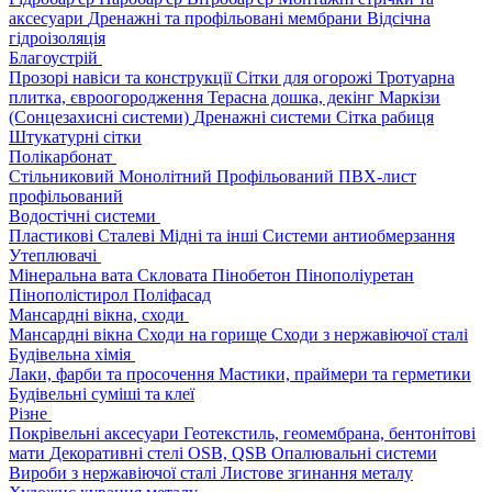
аксесуари
Дренажні та профільовані мембрани
Відсічна
гідроізоляція
Благоустрій
Прозорі навіси та конструкції
Сітки для огорожі
Тротуарна
плитка, євроогородження
Терасна дошка, декінг
Маркізи
(Сонцезахисні системи)
Дренажні системи
Сітка рабиця
Штукатурні сітки
Полікарбонат
Стільниковий
Монолітний
Профільований
ПВХ-лист
профільований
Водостічні системи
Пластикові
Сталеві
Мідні та інші
Системи антиобмерзання
Утеплювачі
Мінеральна вата
Скловата
Пінобетон
Пінополіуретан
Пінополістирол
Поліфасад
Мансардні вікна, сходи
Мансардні вікна
Сходи на горище
Сходи з нержавіючої сталі
Будівельна хімія
Лаки, фарби та просочення
Мастики, праймери та герметики
Будівельні суміші та клеї
Різне
Покрівельні аксесуари
Геотекстиль, геомембрана, бентонітові
мати
Декоративні стелі
OSB, QSB
Опалювальні системи
Вироби з нержавіючої сталі
Листове згинання металу