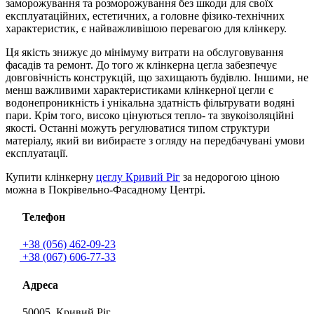
заморожування та розморожування без шкоди для своїх
експлуатаційних, естетичних, а головне фізико-технічних
характеристик, є найважливішою перевагою для клінкеру.
Ця якість знижує до мінімуму витрати на обслуговування
фасадів та ремонт. До того ж клінкерна цегла забезпечує
довговічність конструкцій, що захищають будівлю. Іншими, не
менш важливими характеристиками клінкерної цегли є
водонепроникність і унікальна здатність фільтрувати водяні
пари. Крім того, високо цінуються тепло- та звукоізоляційні
якості. Останні можуть регулюватися типом структури
матеріалу, який ви вибираєте з огляду на передбачувані умови
експлуатації.
Купити клінкерну
цеглу Кривий Ріг
за недорогою ціною
можна в Покрівельно-Фасадному Центрі.
Телефон
+38 (056) 462-09-23
+38 (067) 606-77-33
Адреса
50005, Кривий Ріг