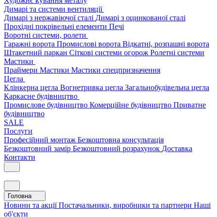
Художнє кування металу
Димарі та системи вентиляції
Димарі з нержавіючої сталі
Димарі з оцинкованої сталі
Прохідні покрівельні елементи
Печі
Воротні системи, ролети
Гаражні ворота
Промислові ворота
Відкатні, розпашні ворота
Штакетний паркан
Сіткові системи огорож
Ролетні системи
Мастики
Праймери
Мастики
Мастики спецпризначення
Цегла
Клінкерна цегла
Вогнетривка цегла
Загальнобудівельна цегла
Каркасне будівництво
Промислове будівництво
Комерційне будівництво
Приватне
будівництво
SALE
Послуги
Професійний монтаж
Безкоштовна консультація
Безкоштовний замір
Безкоштовний розрахунок
Доставка
Контакти
Головна
Новини та акції
Постачальники, виробники та партнери
Наші
об'єкти