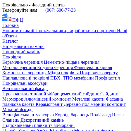
Покрівельно - Фасадний центр
Телефонуйте нам
(067) 606-77-33
ПФЦ
Головна
Новини та акції
Постачальники, виробники та партнери
Наші
об'єкти
Каталог
Натуральний камінь
Природний камінь
Покрівля
Керамічна черепиця
Цементно-піщана черепиця
Металочерепиця
Бітумна черепиця
Фальцева покрівля
Композитна черепиця
Мідна покрівля
Покрівля з очерету
Наплавлювані покрівлі
ПВХ, ТПО мембрани
Профнастил
Покрівельні аксесуари
Вентильований фасад
Профнастил стіновий
Фіброцементний сайдинг
Сайдинг
Марморок
Алюмінієвий композит
Металеві касети
Фасадна
планкова касета
Керамограніт
Деревно-полімерний композит
Мокрий фасад
Венеціанська штукатурка
Короїд, баранець
Поліфасад
Цегла
Сланець
Декоративний камінь
Підпокрівельні плівки та мембрани
Гідробар'єр
Паробар'єр
Вітробар'єр
Монтажні стрічки та