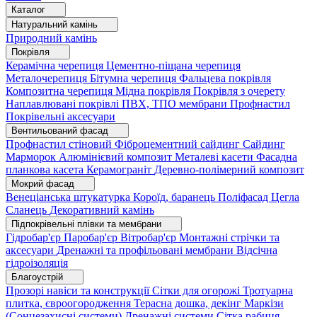
Каталог
Натуральний камінь
Природний камінь
Покрівля
Керамічна черепиця
Цементно-піщана черепиця
Металочерепиця
Бітумна черепиця
Фальцева покрівля
Композитна черепиця
Мідна покрівля
Покрівля з очерету
Наплавлювані покрівлі
ПВХ, ТПО мембрани
Профнастил
Покрівельні аксесуари
Вентильований фасад
Профнастил стіновий
Фіброцементний сайдинг
Сайдинг
Марморок
Алюмінієвий композит
Металеві касети
Фасадна
планкова касета
Керамограніт
Деревно-полімерний композит
Мокрий фасад
Венеціанська штукатурка
Короїд, баранець
Поліфасад
Цегла
Сланець
Декоративний камінь
Підпокрівельні плівки та мембрани
Гідробар'єр
Паробар'єр
Вітробар'єр
Монтажні стрічки та
аксесуари
Дренажні та профільовані мембрани
Відсічна
гідроізоляція
Благоустрій
Прозорі навіси та конструкції
Сітки для огорожі
Тротуарна
плитка, євроогородження
Терасна дошка, декінг
Маркізи
(Сонцезахисні системи)
Дренажні системи
Сітка рабиця