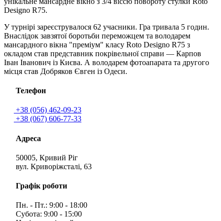
унікальне мансардне вікно з 3/4 віссю повороту стулки Roto
Designo R75.
У турнірі зареєструвалося 62 учасники. Гра тривала 5 годин.
Внаслідок завзятої боротьби переможцем та володарем
мансардного вікна "преміум" класу Roto Designo R75 з
окладом став представник покрівельної справи — Карпов
Іван Іванович із Києва. А володарем фотоапарата та другого
місця став Добряков Євген із Одеси.
Телефон
+38 (056) 462-09-23
+38 (067) 606-77-33
Адреса
50005, Кривий Ріг
вул. Криворіжсталі, 63
Графік роботи
Пн. - Пт.: 9:00 - 18:00
Субота: 9:00 - 15:00