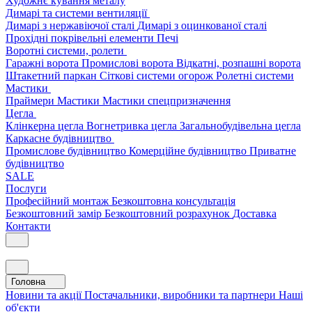
Художнє кування металу
Димарі та системи вентиляції
Димарі з нержавіючої сталі
Димарі з оцинкованої сталі
Прохідні покрівельні елементи
Печі
Воротні системи, ролети
Гаражні ворота
Промислові ворота
Відкатні, розпашні ворота
Штакетний паркан
Сіткові системи огорож
Ролетні системи
Мастики
Праймери
Мастики
Мастики спецпризначення
Цегла
Клінкерна цегла
Вогнетривка цегла
Загальнобудівельна цегла
Каркасне будівництво
Промислове будівництво
Комерційне будівництво
Приватне
будівництво
SALE
Послуги
Професійний монтаж
Безкоштовна консультація
Безкоштовний замір
Безкоштовний розрахунок
Доставка
Контакти
Головна
Новини та акції
Постачальники, виробники та партнери
Наші
об'єкти