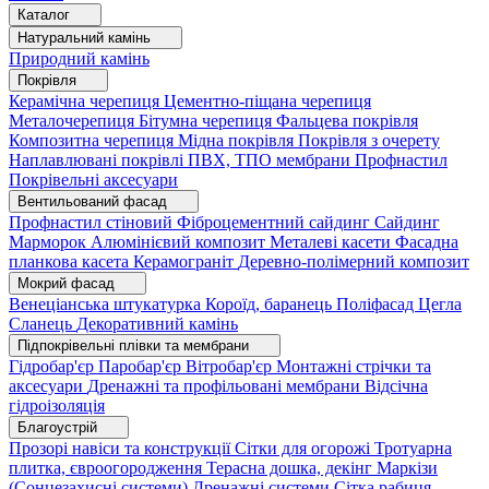
Каталог
Натуральний камінь
Природний камінь
Покрівля
Керамічна черепиця
Цементно-піщана черепиця
Металочерепиця
Бітумна черепиця
Фальцева покрівля
Композитна черепиця
Мідна покрівля
Покрівля з очерету
Наплавлювані покрівлі
ПВХ, ТПО мембрани
Профнастил
Покрівельні аксесуари
Вентильований фасад
Профнастил стіновий
Фіброцементний сайдинг
Сайдинг
Марморок
Алюмінієвий композит
Металеві касети
Фасадна
планкова касета
Керамограніт
Деревно-полімерний композит
Мокрий фасад
Венеціанська штукатурка
Короїд, баранець
Поліфасад
Цегла
Сланець
Декоративний камінь
Підпокрівельні плівки та мембрани
Гідробар'єр
Паробар'єр
Вітробар'єр
Монтажні стрічки та
аксесуари
Дренажні та профільовані мембрани
Відсічна
гідроізоляція
Благоустрій
Прозорі навіси та конструкції
Сітки для огорожі
Тротуарна
плитка, євроогородження
Терасна дошка, декінг
Маркізи
(Сонцезахисні системи)
Дренажні системи
Сітка рабиця