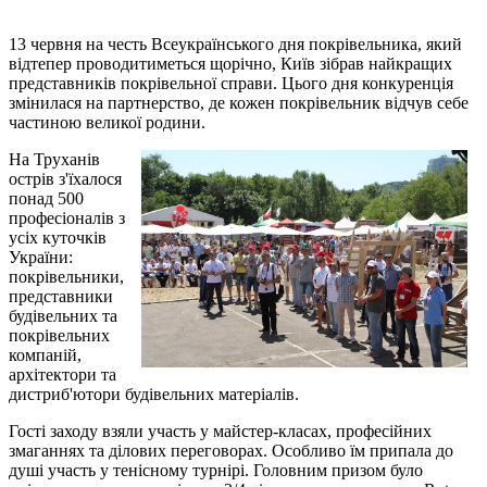
13 червня на честь Всеукраїнського дня покрівельника, який
відтепер проводитиметься щорічно, Київ зібрав найкращих
представників покрівельної справи. Цього дня конкуренція
змінилася на партнерство, де кожен покрівельник відчув себе
частиною великої родини.
На Труханів
острів з'їхалося
понад 500
професіоналів з
усіх куточків
України:
покрівельники,
представники
будівельних та
покрівельних
компаній,
архітектори та
дистриб'ютори будівельних матеріалів.
Гості заходу взяли участь у майстер-класах, професійних
змаганнях та ділових переговорах. Особливо їм припала до
душі участь у тенісному турнірі. Головним призом було