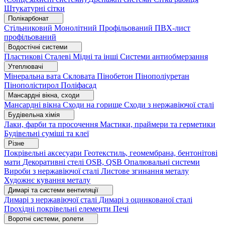
Штукатурні сітки
Полікарбонат
Стільниковий
Монолітний
Профільований
ПВХ-лист
профільований
Водостічні системи
Пластикові
Сталеві
Мідні та інші
Системи антиобмерзання
Утеплювачі
Мінеральна вата
Скловата
Пінобетон
Пінополіуретан
Пінополістирол
Поліфасад
Мансардні вікна, сходи
Мансардні вікна
Сходи на горище
Сходи з нержавіючої сталі
Будівельна хімія
Лаки, фарби та просочення
Мастики, праймери та герметики
Будівельні суміші та клеї
Різне
Покрівельні аксесуари
Геотекстиль, геомембрана, бентонітові
мати
Декоративні стелі
OSB, QSB
Опалювальні системи
Вироби з нержавіючої сталі
Листове згинання металу
Художнє кування металу
Димарі та системи вентиляції
Димарі з нержавіючої сталі
Димарі з оцинкованої сталі
Прохідні покрівельні елементи
Печі
Воротні системи, ролети