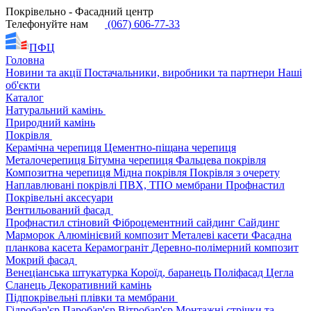
Покрівельно - Фасадний центр
Телефонуйте нам
(067) 606-77-33
ПФЦ
Головна
Новини та акції
Постачальники, виробники та партнери
Наші
об'єкти
Каталог
Натуральний камінь
Природний камінь
Покрівля
Керамічна черепиця
Цементно-піщана черепиця
Металочерепиця
Бітумна черепиця
Фальцева покрівля
Композитна черепиця
Мідна покрівля
Покрівля з очерету
Наплавлювані покрівлі
ПВХ, ТПО мембрани
Профнастил
Покрівельні аксесуари
Вентильований фасад
Профнастил стіновий
Фіброцементний сайдинг
Сайдинг
Марморок
Алюмінієвий композит
Металеві касети
Фасадна
планкова касета
Керамограніт
Деревно-полімерний композит
Мокрий фасад
Венеціанська штукатурка
Короїд, баранець
Поліфасад
Цегла
Сланець
Декоративний камінь
Підпокрівельні плівки та мембрани
Гідробар'єр
Паробар'єр
Вітробар'єр
Монтажні стрічки та