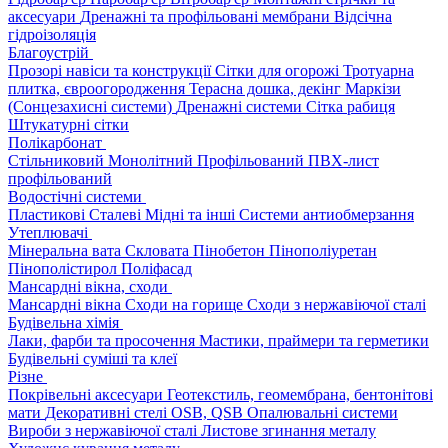
аксесуари
Дренажні та профільовані мембрани
Відсічна
гідроізоляція
Благоустрій
Прозорі навіси та конструкції
Сітки для огорожі
Тротуарна
плитка, євроогородження
Терасна дошка, декінг
Маркізи
(Сонцезахисні системи)
Дренажні системи
Сітка рабиця
Штукатурні сітки
Полікарбонат
Стільниковий
Монолітний
Профільований
ПВХ-лист
профільований
Водостічні системи
Пластикові
Сталеві
Мідні та інші
Системи антиобмерзання
Утеплювачі
Мінеральна вата
Скловата
Пінобетон
Пінополіуретан
Пінополістирол
Поліфасад
Мансардні вікна, сходи
Мансардні вікна
Сходи на горище
Сходи з нержавіючої сталі
Будівельна хімія
Лаки, фарби та просочення
Мастики, праймери та герметики
Будівельні суміші та клеї
Різне
Покрівельні аксесуари
Геотекстиль, геомембрана, бентонітові
мати
Декоративні стелі
OSB, QSB
Опалювальні системи
Вироби з нержавіючої сталі
Листове згинання металу