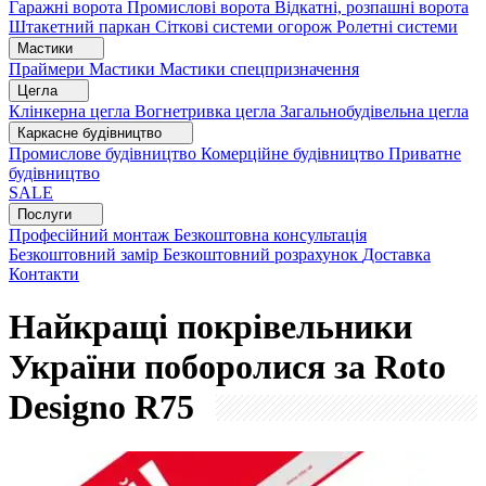
Гаражні ворота
Промислові ворота
Відкатні, розпашні ворота
Штакетний паркан
Сіткові системи огорож
Ролетні системи
Мастики
Праймери
Мастики
Мастики спецпризначення
Цегла
Клінкерна цегла
Вогнетривка цегла
Загальнобудівельна цегла
Каркасне будівництво
Промислове будівництво
Комерційне будівництво
Приватне
будівництво
SALE
Послуги
Професійний монтаж
Безкоштовна консультація
Безкоштовний замір
Безкоштовний розрахунок
Доставка
Контакти
Найкращі покрівельники
України поборолися за Roto
Designo R75