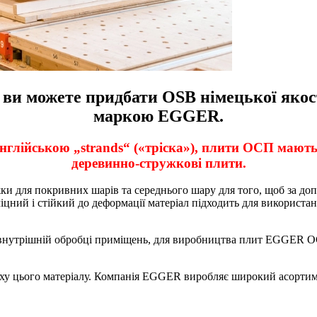
ви можете придбати OSB німецької якос
маркою EGGER.
 англійською „strands“ («тріска»), плити ОСП мають
деревинно-стружкові плити.
ки для покривних шарів та середнього шару для того, щоб за доп
цний і стійкий до деформації матеріал підходить для використанн
 внутрішній обробці приміщень, для виробництва плит EGGER ОС
у цього матеріалу. Компанія EGGER виробляє широкий асортиме