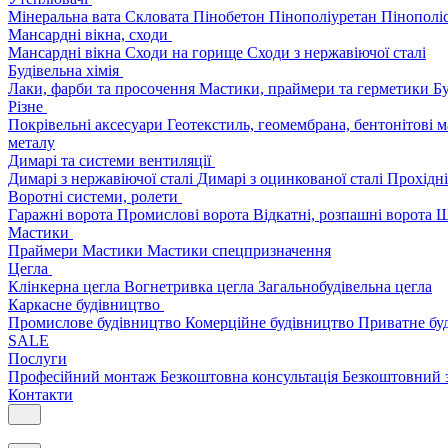
Мінеральна вата
Скловата
Пінобетон
Пінополіуретан
Пінополі
Мансардні вікна, сходи
Мансардні вікна
Сходи на горище
Сходи з нержавіючої сталі
Будівельна хімія
Лаки, фарби та просочення
Мастики, праймери та герметики
Бу
Різне
Покрівельні аксесуари
Геотекстиль, геомембрана, бентонітові 
металу
Димарі та системи вентиляції
Димарі з нержавіючої сталі
Димарі з оцинкованої сталі
Прохідні
Воротні системи, ролети
Гаражні ворота
Промислові ворота
Відкатні, розпашні ворота
Ш
Мастики
Праймери
Мастики
Мастики спецпризначення
Цегла
Клінкерна цегла
Вогнетривка цегла
Загальнобудівельна цегла
Каркасне будівництво
Промислове будівництво
Комерційне будівництво
Приватне бу
SALE
Послуги
Професійний монтаж
Безкоштовна консультація
Безкоштовний 
Контакти