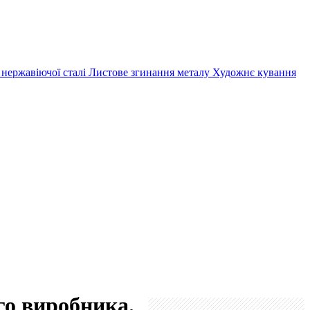
 нержавіючої сталі
Листове згинання металу
Художнє кування
го виробника.