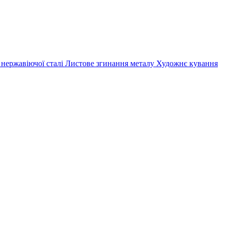
 нержавіючої сталі
Листове згинання металу
Художнє кування