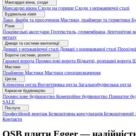
Мансардні вікна, сходи
Мансардні вікна
Сходи на горище
Сходи з нержавіючої сталі
Будівельна хімія
Лаки, фарби та просочення
Мастики, праймери та герметики
Бу
Різне
Покрівельні аксесуари
Геотекстиль, геомембрана, бентонітові 
металу
Димарі та системи вентиляції
Димарі з нержавіючої сталі
Димарі з оцинкованої сталі
Прохідні
Воротні системи, ролети
Гаражні ворота
Промислові ворота
Відкатні, розпашні ворота
Ш
Мастики
Праймери
Мастики
Мастики спецпризначення
Цегла
Клінкерна цегла
Вогнетривка цегла
Загальнобудівельна цегла
Каркасне будівництво
Промислове будівництво
Комерційне будівництво
Приватне бу
SALE
Послуги
Професійний монтаж
Безкоштовна консультація
Безкоштовний 
Контакти
OSB плити Egger — надійність