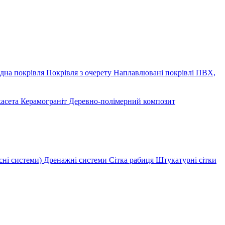
дна покрівля
Покрівля з очерету
Наплавлювані покрівлі
ПВХ,
касета
Керамограніт
Деревно-полімерний композит
сні системи)
Дренажні системи
Сітка рабиця
Штукатурні сітки