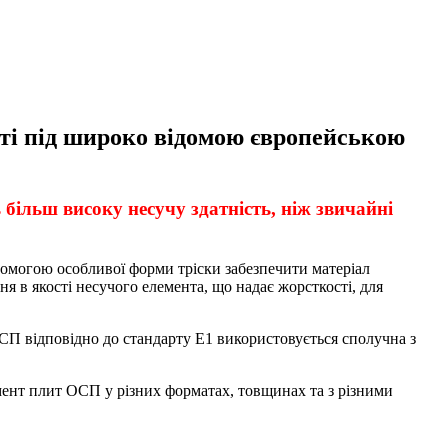
ті під широко відомою європейською
 більш високу несучу здатність, ніж звичайні
омогою особливої ​​форми тріски забезпечити матеріал
я в якості несучого елемента, що надає жорсткості, для
П відповідно до стандарту Е1 використовується сполучна з
нт плит ОСП у різних форматах, товщинах та з різними