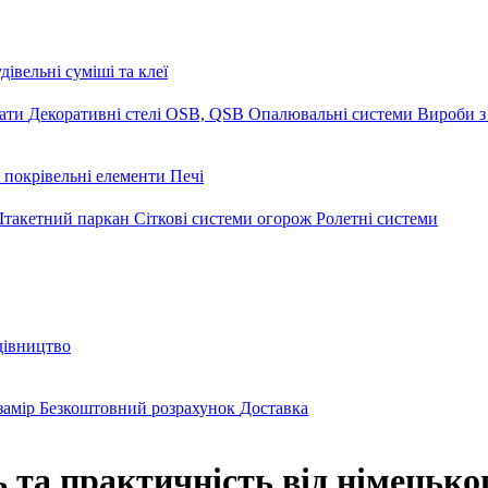
дівельні суміші та клеї
мати
Декоративні стелі
OSB, QSB
Опалювальні системи
Вироби з
 покрівельні елементи
Печі
такетний паркан
Сіткові системи огорож
Ролетні системи
дівництво
замір
Безкоштовний розрахунок
Доставка
 та практичність від німецько