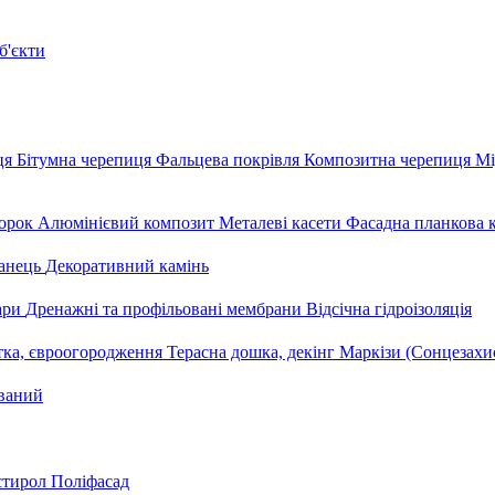
б'єкти
ця
Бітумна черепиця
Фальцева покрівля
Композитна черепиця
Мі
орок
Алюмінієвий композит
Металеві касети
Фасадна планкова 
анець
Декоративний камінь
уари
Дренажні та профільовані мембрани
Відсічна гідроізоляція
тка, євроогородження
Терасна дошка, декінг
Маркізи (Сонцезахи
ваний
стирол
Поліфасад