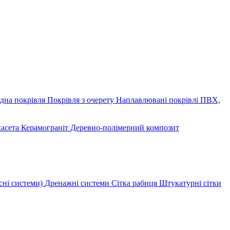
дна покрівля
Покрівля з очерету
Наплавлювані покрівлі
ПВХ,
касета
Керамограніт
Деревно-полімерний композит
сні системи)
Дренажні системи
Сітка рабиця
Штукатурні сітки