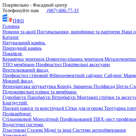
Покрівельно - Фасадний центр
Телефонуйте нам
(067) 606-77-33
ПФЦ
Головна
Новини та акції
Постачальники, виробники та партнери
Наші о
Каталог
Натуральний камінь
Природний камінь
Покрівля
Керамічна черепиця
Цементно-піщана черепиця
Металочерепи
ТПО мембрани
Профнастил
Покрівельні аксесуари
Вентильований фасад
Профнастил стіновий
Фіброцементний сайдинг
Сайдинг
Марм
Мокрий фасад
Венеціанська штукатурка
Короїд, баранець
Поліфасад
Цегла
Сл
Підпокрівельні плівки та мембрани
Гідробар'єр
Паробар'єр
Вітробар'єр
Монтажні стрічки та аксес
Благоустрій
Прозорі навіси та конструкції
Сітки для огорожі
Тротуарна пли
Полікарбонат
Стільниковий
Монолітний
Профільований
ПВХ-лист профільо
Водостічні системи
Пластикові
Сталеві
Мідні та інші
Системи антиобмерзання
Утеплювачі