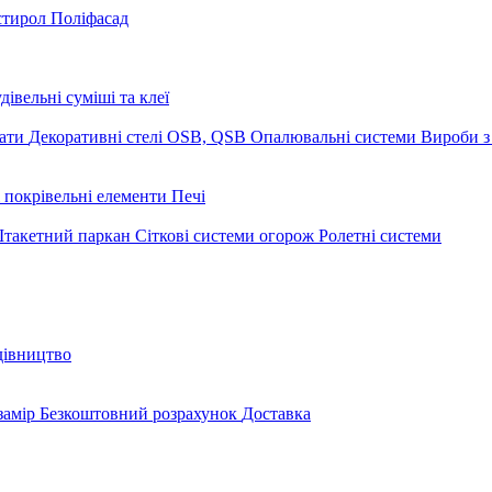
стирол
Поліфасад
дівельні суміші та клеї
мати
Декоративні стелі
OSB, QSB
Опалювальні системи
Вироби з
 покрівельні елементи
Печі
такетний паркан
Сіткові системи огорож
Ролетні системи
дівництво
замір
Безкоштовний розрахунок
Доставка