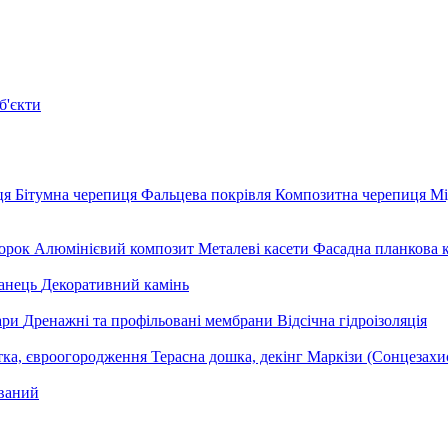
б'єкти
ця
Бітумна черепиця
Фальцева покрівля
Композитна черепиця
Мі
орок
Алюмінієвий композит
Металеві касети
Фасадна планкова 
анець
Декоративний камінь
уари
Дренажні та профільовані мембрани
Відсічна гідроізоляція
тка, євроогородження
Терасна дошка, декінг
Маркізи (Сонцезахи
ваний