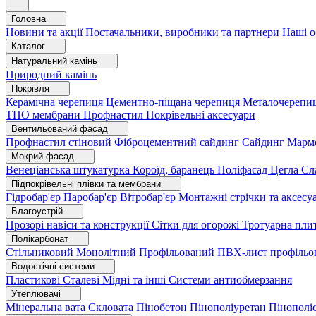
Головна
Новини та акції
Постачальники, виробники та партнери
Наші о
Каталог
Натуральний камінь
Природний камінь
Покрівля
Керамічна черепиця
Цементно-піщана черепиця
Металочерепи
ТПО мембрани
Профнастил
Покрівельні аксесуари
Вентильований фасад
Профнастил стіновий
Фіброцементний сайдинг
Сайдинг
Марм
Мокрий фасад
Венеціанська штукатурка
Короїд, баранець
Поліфасад
Цегла
Сл
Підпокрівельні плівки та мембрани
Гідробар'єр
Паробар'єр
Вітробар'єр
Монтажні стрічки та аксес
Благоустрій
Прозорі навіси та конструкції
Сітки для огорожі
Тротуарна пли
Полікарбонат
Стільниковий
Монолітний
Профільований
ПВХ-лист профільо
Водостічні системи
Пластикові
Сталеві
Мідні та інші
Системи антиобмерзання
Утеплювачі
Мінеральна вата
Скловата
Пінобетон
Пінополіуретан
Пінополі