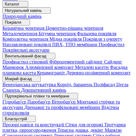
Каталог
Натуральний камінь
Природний камінь
Покрівля
Керамічна черепиця
Цементно-піщана черепиця
Металочерепиця
Бітумна черепиця
Фальцева покрівля
Композитна черепиця
Мідна покрівля
Покрівля з очерету
Наплавлювані покрівлі
ПВХ, ТПО мембрани
Профнастил
Покрівельні аксесуари
Вентильований фасад
Профнастил стіновий
Фіброцементний сайдинг
Сайдинг
Марморок
Алюмінієвий композит
Металеві касети
Фасадна
планкова касета
Керамограніт
Деревно-полімерний композит
Мокрий фасад
Венеціанська штукатурка
Короїд, баранець
Поліфасад
Цегла
Сланець
Декоративний камінь
Підпокрівельні плівки та мембрани
Гідробар'єр
Паробар'єр
Вітробар'єр
Монтажні стрічки та
аксесуари
Дренажні та профільовані мембрани
Відсічна
гідроізоляція
Благоустрій
Прозорі навіси та конструкції
Сітки для огорожі
Тротуарна
плитка, євроогородження
Терасна дошка, декінг
Маркізи
(Сонцезахисні системи)
Дренажні системи
Сітка рабиця