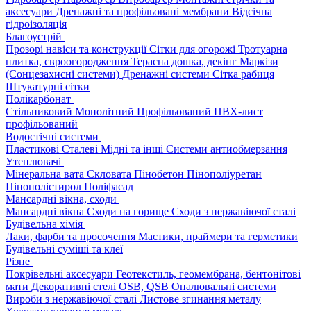
аксесуари
Дренажні та профільовані мембрани
Відсічна
гідроізоляція
Благоустрій
Прозорі навіси та конструкції
Сітки для огорожі
Тротуарна
плитка, євроогородження
Терасна дошка, декінг
Маркізи
(Сонцезахисні системи)
Дренажні системи
Сітка рабиця
Штукатурні сітки
Полікарбонат
Стільниковий
Монолітний
Профільований
ПВХ-лист
профільований
Водостічні системи
Пластикові
Сталеві
Мідні та інші
Системи антиобмерзання
Утеплювачі
Мінеральна вата
Скловата
Пінобетон
Пінополіуретан
Пінополістирол
Поліфасад
Мансардні вікна, сходи
Мансардні вікна
Сходи на горище
Сходи з нержавіючої сталі
Будівельна хімія
Лаки, фарби та просочення
Мастики, праймери та герметики
Будівельні суміші та клеї
Різне
Покрівельні аксесуари
Геотекстиль, геомембрана, бентонітові
мати
Декоративні стелі
OSB, QSB
Опалювальні системи
Вироби з нержавіючої сталі
Листове згинання металу