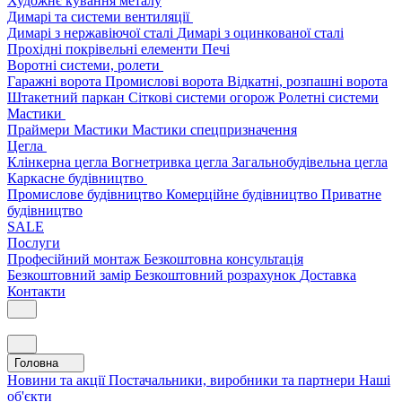
Художнє кування металу
Димарі та системи вентиляції
Димарі з нержавіючої сталі
Димарі з оцинкованої сталі
Прохідні покрівельні елементи
Печі
Воротні системи, ролети
Гаражні ворота
Промислові ворота
Відкатні, розпашні ворота
Штакетний паркан
Сіткові системи огорож
Ролетні системи
Мастики
Праймери
Мастики
Мастики спецпризначення
Цегла
Клінкерна цегла
Вогнетривка цегла
Загальнобудівельна цегла
Каркасне будівництво
Промислове будівництво
Комерційне будівництво
Приватне
будівництво
SALE
Послуги
Професійний монтаж
Безкоштовна консультація
Безкоштовний замір
Безкоштовний розрахунок
Доставка
Контакти
Головна
Новини та акції
Постачальники, виробники та партнери
Наші
об'єкти