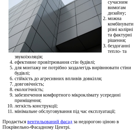
сучасним
вимогам
дизайну;
можна
комбінувати
різні колірні
та фактурні
рішення;
бездоганні
тепло- та
звукоізоляція;
ефективне провітрювання стін будівлі;
для монтажу не потрібно заздалегідь вирівнювати стіни
будівлі;
стійкість до агресивних впливів довкілля;
довговічність;
екологічність;
забезпечення комфортного мікроклімату усередині
приміщення;
легкість конструкції;
мінімальне обслуговування під час експлуатації;
Продається
вентильований фасад
за недорогою ціною в
Покрівельно-Фасадному Центрі.