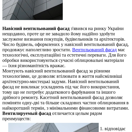
Навісний вентильований фасад
з'явився на ринку України
нещодавно, проте це не завадило йому надійно здобути
заслужене визнання покупців, будівельників та архітекторів.
Число будівель, оформлених у навісний вентильований фасад,
продовжує наполегливо зростати.
Вентильований фасад
має
технологічні, експлуатаційні та естетичні переваги. Для його
обробки використовуються сучасні облицювальні матеріали
— їхня різноманітність вражає.
Монтують навісний вентильований фасад за різними
технологіями, це дозволяє втілювати в життя найсміливіші
архітектурно-мистецькі задуми. Навісний вентильований
фасад не викликає ускладнень під час його використання,
тому що не потребує додаткового фарбування та іншого
дрібного ремонту. Касетний вентильований фасад дозволяє
поміняти одну-дві та більше складових частин облицювання в
найкоротший термін, з мінімальними фінансовими витратами.
Вентилируемый фасад
отличается целым рядом
преимуществ:
відповідає