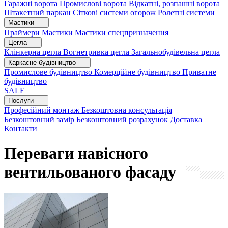
Гаражні ворота
Промислові ворота
Відкатні, розпашні ворота
Штакетний паркан
Сіткові системи огорож
Ролетні системи
Мастики
Праймери
Мастики
Мастики спецпризначення
Цегла
Клінкерна цегла
Вогнетривка цегла
Загальнобудівельна цегла
Каркасне будівництво
Промислове будівництво
Комерційне будівництво
Приватне
будівництво
SALE
Послуги
Професійний монтаж
Безкоштовна консультація
Безкоштовний замір
Безкоштовний розрахунок
Доставка
Контакти
Переваги навісного
вентильованого фасаду