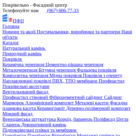
Покрівельно - Фасадний центр
Телефонуйте нам
(067) 606-77-33
ПФЦ
Головна
Новини та акції
Постачальники, виробники та партнери
Наші
об'єкти
Каталог
Натуральний камінь
Природний камінь
Покрівля
Керамічна черепиця
Цементно-піщана черепиця
Металочерепиця
Бітумна черепиця
Фальцева покрівля
Композитна черепиця
Мідна покрівля
Покрівля з очерету
Наплавлювані покрівлі
ПВХ, ТПО мембрани
Профнастил
Покрівельні аксесуари
Вентильований фасад
Профнастил стіновий
Фіброцементний сайдинг
Сайдинг
Марморок
Алюмінієвий композит
Металеві касети
Фасадна
планкова касета
Керамограніт
Деревно-полімерний композит
Мокрий фасад
Венеціанська штукатурка
Короїд, баранець
Поліфасад
Цегла
Сланець
Декоративний камінь
Підпокрівельні плівки та мембрани
Гідробар'єр
Паробар'єр
Вітробар'єр
Монтажні стрічки та