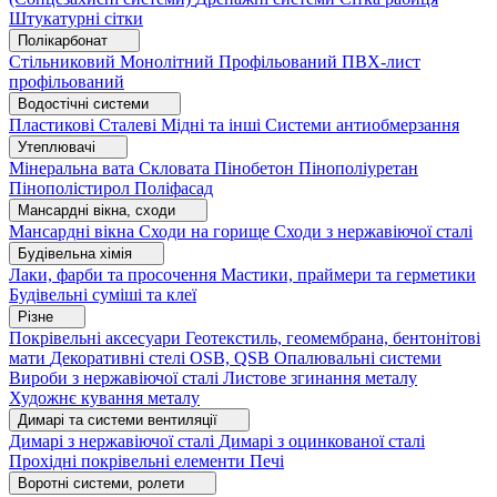
Штукатурні сітки
Полікарбонат
Стільниковий
Монолітний
Профільований
ПВХ-лист
профільований
Водостічні системи
Пластикові
Сталеві
Мідні та інші
Системи антиобмерзання
Утеплювачі
Мінеральна вата
Скловата
Пінобетон
Пінополіуретан
Пінополістирол
Поліфасад
Мансардні вікна, сходи
Мансардні вікна
Сходи на горище
Сходи з нержавіючої сталі
Будівельна хімія
Лаки, фарби та просочення
Мастики, праймери та герметики
Будівельні суміші та клеї
Різне
Покрівельні аксесуари
Геотекстиль, геомембрана, бентонітові
мати
Декоративні стелі
OSB, QSB
Опалювальні системи
Вироби з нержавіючої сталі
Листове згинання металу
Художнє кування металу
Димарі та системи вентиляції
Димарі з нержавіючої сталі
Димарі з оцинкованої сталі
Прохідні покрівельні елементи
Печі
Воротні системи, ролети