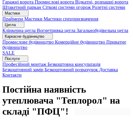
Гаражні ворота
Промислові ворота
Відкатні, розпашні ворота
Штакетний паркан
Сіткові системи огорож
Ролетні системи
Мастики
Праймери
Мастики
Мастики спецпризначення
Цегла
Клінкерна цегла
Вогнетривка цегла
Загальнобудівельна цегла
Каркасне будівництво
Промислове будівництво
Комерційне будівництво
Приватне
будівництво
SALE
Послуги
Професійний монтаж
Безкоштовна консультація
Безкоштовний замір
Безкоштовний розрахунок
Доставка
Контакти
Постійна наявність
утеплювача "Теплорол" на
складі "ПФЦ"!