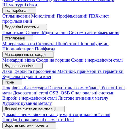
Штукатурні сітки
Полікарбонат
Стільниковий
Монолітний
Профільований
ПВХ-лист
профільований
Водостічні системи
Пластикові
Сталеві
Мідні та інші
Системи антиобмерзання
Утеплювачі
Мінеральна вата
Скловата
Пінобетон
Пінополіуретан
Пінополістирол
Поліфасад
Мансардні вікна, сходи
Мансардні вікна
Сходи на горище
Сходи з нержавіючої сталі
Будівельна хімія
Лаки, фарби та просочення
Мастики, праймери та герметики
Будівельні суміші та клеї
Різне
Покрівельні аксесуари
Геотекстиль, геомембрана, бентонітові
мати
Декоративні стелі
OSB, QSB
Опалювальні системи
Вироби з нержавіючої сталі
Листове згинання металу
Художнє кування металу
Димарі та системи вентиляції
Димарі з нержавіючої сталі
Димарі з оцинкованої сталі
Прохідні покрівельні елементи
Печі
Воротні системи, ролети