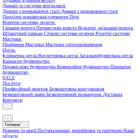
Художнє кування металу
Димарі та системи вентиляції
Димарі з нержавіючої сталі
Димарі з оцинкованої сталі
Прохідні покрівельні елементи
Печі
Воротні системи, ролети
Гаражні ворота
Промислові ворота
Відкатні, розпашні ворота
Штакетний паркан
Сіткові системи огорож
Ролетні системи
Мастики
Праймери
Мастики
Мастики спецпризначення
Цегла
Клінкерна цегла
Вогнетривка цегла
Загальнобудівельна цегла
Каркасне будівництво
Промислове будівництво
Комерційне будівництво
Приватне
будівництво
SALE
Послуги
Професійний монтаж
Безкоштовна консультація
Безкоштовний замір
Безкоштовний розрахунок
Доставка
Контакти
Головна
Новини та акції
Постачальники, виробники та партнери
Наші
об'єкти