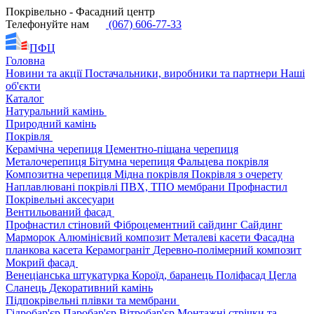
Покрівельно - Фасадний центр
Телефонуйте нам
(067) 606-77-33
ПФЦ
Головна
Новини та акції
Постачальники, виробники та партнери
Наші
об'єкти
Каталог
Натуральний камінь
Природний камінь
Покрівля
Керамічна черепиця
Цементно-піщана черепиця
Металочерепиця
Бітумна черепиця
Фальцева покрівля
Композитна черепиця
Мідна покрівля
Покрівля з очерету
Наплавлювані покрівлі
ПВХ, ТПО мембрани
Профнастил
Покрівельні аксесуари
Вентильований фасад
Профнастил стіновий
Фіброцементний сайдинг
Сайдинг
Марморок
Алюмінієвий композит
Металеві касети
Фасадна
планкова касета
Керамограніт
Деревно-полімерний композит
Мокрий фасад
Венеціанська штукатурка
Короїд, баранець
Поліфасад
Цегла
Сланець
Декоративний камінь
Підпокрівельні плівки та мембрани
Гідробар'єр
Паробар'єр
Вітробар'єр
Монтажні стрічки та