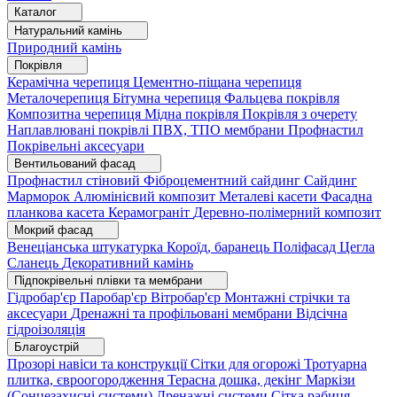
Каталог
Натуральний камінь
Природний камінь
Покрівля
Керамічна черепиця
Цементно-піщана черепиця
Металочерепиця
Бітумна черепиця
Фальцева покрівля
Композитна черепиця
Мідна покрівля
Покрівля з очерету
Наплавлювані покрівлі
ПВХ, ТПО мембрани
Профнастил
Покрівельні аксесуари
Вентильований фасад
Профнастил стіновий
Фіброцементний сайдинг
Сайдинг
Марморок
Алюмінієвий композит
Металеві касети
Фасадна
планкова касета
Керамограніт
Деревно-полімерний композит
Мокрий фасад
Венеціанська штукатурка
Короїд, баранець
Поліфасад
Цегла
Сланець
Декоративний камінь
Підпокрівельні плівки та мембрани
Гідробар'єр
Паробар'єр
Вітробар'єр
Монтажні стрічки та
аксесуари
Дренажні та профільовані мембрани
Відсічна
гідроізоляція
Благоустрій
Прозорі навіси та конструкції
Сітки для огорожі
Тротуарна
плитка, євроогородження
Терасна дошка, декінг
Маркізи
(Сонцезахисні системи)
Дренажні системи
Сітка рабиця