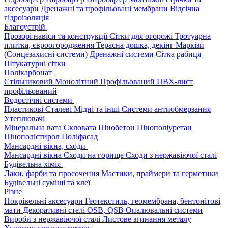
аксесуари
Дренажні та профільовані мембрани
Відсічна
гідроізоляція
Благоустрій
Прозорі навіси та конструкції
Сітки для огорожі
Тротуарна
плитка, євроогородження
Терасна дошка, декінг
Маркізи
(Сонцезахисні системи)
Дренажні системи
Сітка рабиця
Штукатурні сітки
Полікарбонат
Стільниковий
Монолітний
Профільований
ПВХ-лист
профільований
Водостічні системи
Пластикові
Сталеві
Мідні та інші
Системи антиобмерзання
Утеплювачі
Мінеральна вата
Скловата
Пінобетон
Пінополіуретан
Пінополістирол
Поліфасад
Мансардні вікна, сходи
Мансардні вікна
Сходи на горище
Сходи з нержавіючої сталі
Будівельна хімія
Лаки, фарби та просочення
Мастики, праймери та герметики
Будівельні суміші та клеї
Різне
Покрівельні аксесуари
Геотекстиль, геомембрана, бентонітові
мати
Декоративні стелі
OSB, QSB
Опалювальні системи
Вироби з нержавіючої сталі
Листове згинання металу