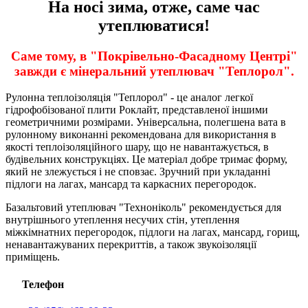
На носі зима, отже, саме час
утеплюватися!
Саме тому, в "Покрівельно-Фасадному Центрі"
завжди є мінеральний утеплювач "Теплорол".
Рулонна теплоізоляція "Теплорол" - це аналог легкої
гідрофобізованої плити Роклайт, представленої іншими
геометричними розмірами. Універсальна, полегшена вата в
рулонному виконанні рекомендована для використання в
якості теплоізоляційного шару, що не навантажується, в
будівельних конструкціях. Це матеріал добре тримає форму,
який не злежується і не сповзає. Зручний при укладанні
підлоги на лагах, мансард та каркасних перегородок.
Базальтовий утеплювач "Техноніколь" рекомендується для
внутрішнього утеплення несучих стін, утеплення
міжкімнатних перегородок, підлоги на лагах, мансард, горищ,
ненавантажуваних перекриттів, а також звукоізоляції
приміщень.
Телефон