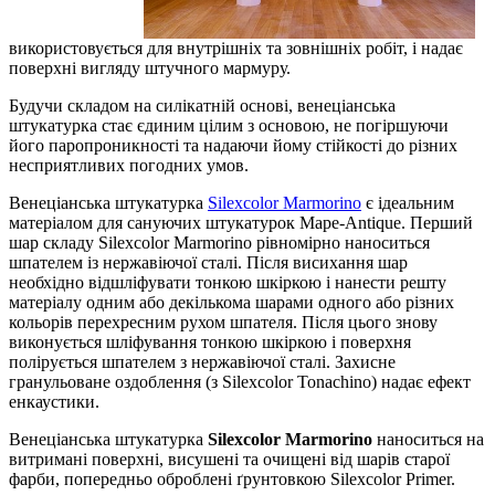
використовується для внутрішніх та зовнішніх робіт, і надає
поверхні вигляду штучного мармуру.
Будучи складом на силікатній основі, венеціанська
штукатурка стає єдиним цілим з основою, не погіршуючи
його паропроникності та надаючи йому стійкості до різних
несприятливих погодних умов.
Венеціанська штукатурка
Silexcolor Marmorino
є ідеальним
матеріалом для сануючих штукатурок Mape-Antique. Перший
шар складу Silexcolor Marmorino рівномірно наноситься
шпателем із нержавіючої сталі. Після висихання шар
необхідно відшліфувати тонкою шкіркою і нанести решту
матеріалу одним або декількома шарами одного або різних
кольорів перехресним рухом шпателя. Після цього знову
виконується шліфування тонкою шкіркою і поверхня
полірується шпателем з нержавіючої сталі. Захисне
гранульоване оздоблення (з Silexcolor Tonachino) надає ефект
енкаустики.
Венеціанська штукатурка
Silexcolor Marmorino
наноситься на
витримані поверхні, висушені та очищені від шарів старої
фарби, попередньо оброблені ґрунтовкою Silexcolor Primer.