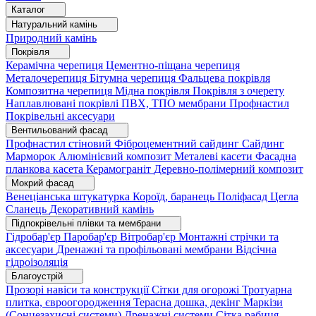
Каталог
Натуральний камінь
Природний камінь
Покрівля
Керамічна черепиця
Цементно-піщана черепиця
Металочерепиця
Бітумна черепиця
Фальцева покрівля
Композитна черепиця
Мідна покрівля
Покрівля з очерету
Наплавлювані покрівлі
ПВХ, ТПО мембрани
Профнастил
Покрівельні аксесуари
Вентильований фасад
Профнастил стіновий
Фіброцементний сайдинг
Сайдинг
Марморок
Алюмінієвий композит
Металеві касети
Фасадна
планкова касета
Керамограніт
Деревно-полімерний композит
Мокрий фасад
Венеціанська штукатурка
Короїд, баранець
Поліфасад
Цегла
Сланець
Декоративний камінь
Підпокрівельні плівки та мембрани
Гідробар'єр
Паробар'єр
Вітробар'єр
Монтажні стрічки та
аксесуари
Дренажні та профільовані мембрани
Відсічна
гідроізоляція
Благоустрій
Прозорі навіси та конструкції
Сітки для огорожі
Тротуарна
плитка, євроогородження
Терасна дошка, декінг
Маркізи
(Сонцезахисні системи)
Дренажні системи
Сітка рабиця