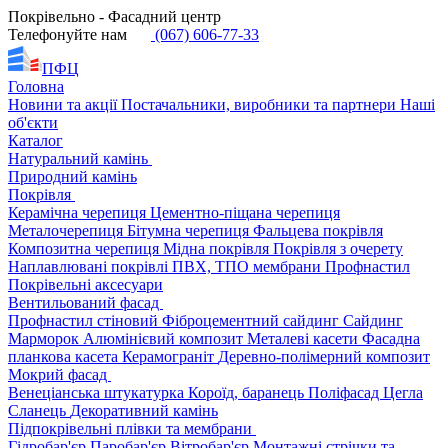
Покрівельно - Фасадний центр
Телефонуйте нам
(067) 606-77-33
ПФЦ
Головна
Новини та акції
Постачальники, виробники та партнери
Наші
об'єкти
Каталог
Натуральний камінь
Природний камінь
Покрівля
Керамічна черепиця
Цементно-піщана черепиця
Металочерепиця
Бітумна черепиця
Фальцева покрівля
Композитна черепиця
Мідна покрівля
Покрівля з очерету
Наплавлювані покрівлі
ПВХ, ТПО мембрани
Профнастил
Покрівельні аксесуари
Вентильований фасад
Профнастил стіновий
Фіброцементний сайдинг
Сайдинг
Марморок
Алюмінієвий композит
Металеві касети
Фасадна
планкова касета
Керамограніт
Деревно-полімерний композит
Мокрий фасад
Венеціанська штукатурка
Короїд, баранець
Поліфасад
Цегла
Сланець
Декоративний камінь
Підпокрівельні плівки та мембрани
Гідробар'єр
Паробар'єр
Вітробар'єр
Монтажні стрічки та