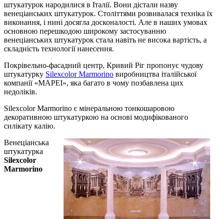
штукатурок народилися в Італії. Вони дістали назву
венеціанських штукатурок. Століттями розвивалася техніка їх
виконання, і нині досягла досконалості. Але в наших умовах
основною перешкодою широкому застосуванню
венеціанських штукатурок стала навіть не висока вартість, а
складність технології нанесення.
Покрівельно-фасадний центр, Кривий Ріг пропонує чудову
штукатурку
Silexcolor Marmorino
виробництва італійської
компанії «MAPEI», яка багато в чому позбавлена ​​цих
недоліків.
Silexcolor Marmorino є мінеральною тонкошаровою
декоративною штукатуркою на основі модифікованого
силікату калію.
Венеціанська
штукатурка
Silexcolor
Marmorino