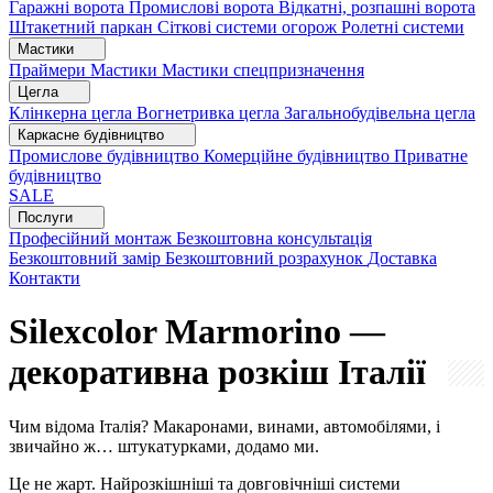
Гаражні ворота
Промислові ворота
Відкатні, розпашні ворота
Штакетний паркан
Сіткові системи огорож
Ролетні системи
Мастики
Праймери
Мастики
Мастики спецпризначення
Цегла
Клінкерна цегла
Вогнетривка цегла
Загальнобудівельна цегла
Каркасне будівництво
Промислове будівництво
Комерційне будівництво
Приватне
будівництво
SALE
Послуги
Професійний монтаж
Безкоштовна консультація
Безкоштовний замір
Безкоштовний розрахунок
Доставка
Контакти
Silexcolor Marmorino —
декоративна розкіш Італії
Чим відома Італія? Макаронами, винами, автомобілями, і
звичайно ж… штукатурками, додамо ми.
Це не жарт. Найрозкішніші та довговічніші системи