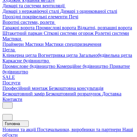
Художнє кування металу
Димарі та системи вентиляції
Димарі з нержавіючої сталі
Димарі з оцинкованої сталі
Прохідні покрівельні елементи
Печі
Воротні системи, ролети
Гаражні ворота
Промислові ворота
Відкатні, розпашні ворота
Штакетний паркан
Сіткові системи огорож
Ролетні системи
Мастики
Праймери
Мастики
Мастики спецпризначення
Цегла
Клінкерна цегла
Вогнетривка цегла
Загальнобудівельна цегла
Каркасне будівництво
Промислове будівництво
Комерційне будівництво
Приватне
будівництво
SALE
Послуги
Професійний монтаж
Безкоштовна консультація
Безкоштовний замір
Безкоштовний розрахунок
Доставка
Контакти
Головна
Новини та акції
Постачальники, виробники та партнери
Наші
об'єкти