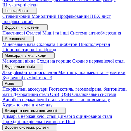
Штукатурні сітки
Полікарбонат
Стільниковий
Монолітний
Профільований
ПВХ-лист
профільований
Водостічні системи
Пластикові
Сталеві
Мідні та інші
Системи антиобмерзання
Утеплювачі
Мінеральна вата
Скловата
Пінобетон
Пінополіуретан
Пінополістирол
Поліфасад
Мансардні вікна, сходи
Мансардні вікна
Сходи на горище
Сходи з нержавіючої сталі
Будівельна хімія
Лаки, фарби та просочення
Мастики, праймери та герметики
Будівельні суміші та клеї
Різне
Покрівельні аксесуари
Геотекстиль, геомембрана, бентонітові
мати
Декоративні стелі
OSB, QSB
Опалювальні системи
Вироби з нержавіючої сталі
Листове згинання металу
Художнє кування металу
Димарі та системи вентиляції
Димарі з нержавіючої сталі
Димарі з оцинкованої сталі
Прохідні покрівельні елементи
Печі
Воротні системи, ролети