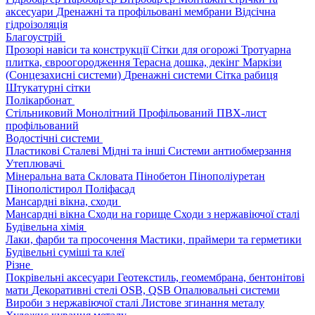
аксесуари
Дренажні та профільовані мембрани
Відсічна
гідроізоляція
Благоустрій
Прозорі навіси та конструкції
Сітки для огорожі
Тротуарна
плитка, євроогородження
Терасна дошка, декінг
Маркізи
(Сонцезахисні системи)
Дренажні системи
Сітка рабиця
Штукатурні сітки
Полікарбонат
Стільниковий
Монолітний
Профільований
ПВХ-лист
профільований
Водостічні системи
Пластикові
Сталеві
Мідні та інші
Системи антиобмерзання
Утеплювачі
Мінеральна вата
Скловата
Пінобетон
Пінополіуретан
Пінополістирол
Поліфасад
Мансардні вікна, сходи
Мансардні вікна
Сходи на горище
Сходи з нержавіючої сталі
Будівельна хімія
Лаки, фарби та просочення
Мастики, праймери та герметики
Будівельні суміші та клеї
Різне
Покрівельні аксесуари
Геотекстиль, геомембрана, бентонітові
мати
Декоративні стелі
OSB, QSB
Опалювальні системи
Вироби з нержавіючої сталі
Листове згинання металу