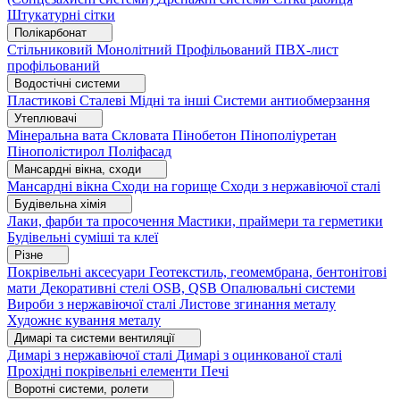
Штукатурні сітки
Полікарбонат
Стільниковий
Монолітний
Профільований
ПВХ-лист
профільований
Водостічні системи
Пластикові
Сталеві
Мідні та інші
Системи антиобмерзання
Утеплювачі
Мінеральна вата
Скловата
Пінобетон
Пінополіуретан
Пінополістирол
Поліфасад
Мансардні вікна, сходи
Мансардні вікна
Сходи на горище
Сходи з нержавіючої сталі
Будівельна хімія
Лаки, фарби та просочення
Мастики, праймери та герметики
Будівельні суміші та клеї
Різне
Покрівельні аксесуари
Геотекстиль, геомембрана, бентонітові
мати
Декоративні стелі
OSB, QSB
Опалювальні системи
Вироби з нержавіючої сталі
Листове згинання металу
Художнє кування металу
Димарі та системи вентиляції
Димарі з нержавіючої сталі
Димарі з оцинкованої сталі
Прохідні покрівельні елементи
Печі
Воротні системи, ролети