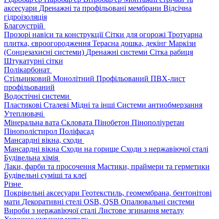
аксесуари
Дренажні та профільовані мембрани
Відсічна
гідроізоляція
Благоустрій
Прозорі навіси та конструкції
Сітки для огорожі
Тротуарна
плитка, євроогородження
Терасна дошка, декінг
Маркізи
(Сонцезахисні системи)
Дренажні системи
Сітка рабиця
Штукатурні сітки
Полікарбонат
Стільниковий
Монолітний
Профільований
ПВХ-лист
профільований
Водостічні системи
Пластикові
Сталеві
Мідні та інші
Системи антиобмерзання
Утеплювачі
Мінеральна вата
Скловата
Пінобетон
Пінополіуретан
Пінополістирол
Поліфасад
Мансардні вікна, сходи
Мансардні вікна
Сходи на горище
Сходи з нержавіючої сталі
Будівельна хімія
Лаки, фарби та просочення
Мастики, праймери та герметики
Будівельні суміші та клеї
Різне
Покрівельні аксесуари
Геотекстиль, геомембрана, бентонітові
мати
Декоративні стелі
OSB, QSB
Опалювальні системи
Вироби з нержавіючої сталі
Листове згинання металу