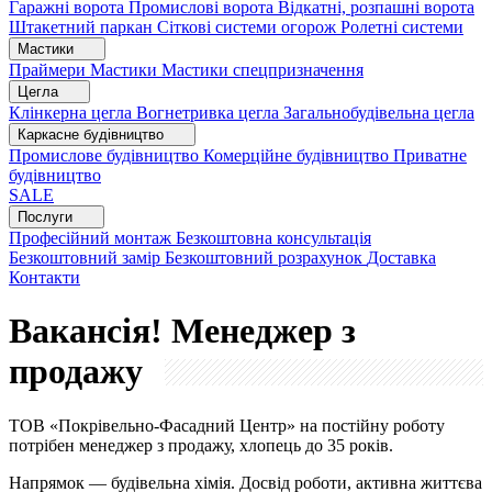
Гаражні ворота
Промислові ворота
Відкатні, розпашні ворота
Штакетний паркан
Сіткові системи огорож
Ролетні системи
Мастики
Праймери
Мастики
Мастики спецпризначення
Цегла
Клінкерна цегла
Вогнетривка цегла
Загальнобудівельна цегла
Каркасне будівництво
Промислове будівництво
Комерційне будівництво
Приватне
будівництво
SALE
Послуги
Професійний монтаж
Безкоштовна консультація
Безкоштовний замір
Безкоштовний розрахунок
Доставка
Контакти
Вакансія! Менеджер з
продажу
ТОВ «Покрівельно-Фасадний Центр» на постійну роботу
потрібен менеджер з продажу, хлопець до 35 років.
Напрямок — будівельна хімія. Досвід роботи, активна життєва