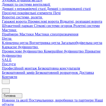
Художнє кування металу
Димарі та системи вентиляції
Димарі з нержавіючої сталі
Димарі з оцинкованої сталі
Прохідні покрівельні елементи
Печі
Воротні системи, ролети
Гаражні ворота
Промислові ворота
Відкатні, розпашні ворота
Штакетний паркан
Сіткові системи огорож
Ролетні системи
Мастики
Праймери
Мастики
Мастики спецпризначення
Цегла
Клінкерна цегла
Вогнетривка цегла
Загальнобудівельна цегла
Каркасне будівництво
Промислове будівництво
Комерційне будівництво
Приватне
будівництво
SALE
Послуги
Професійний монтаж
Безкоштовна консультація
Безкоштовний замір
Безкоштовний розрахунок
Доставка
Контакти
Головна
Новини та акції
Постачальники, виробники та партнери
Наші
об'єкти