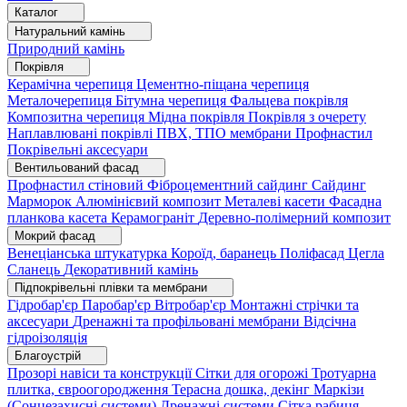
Каталог
Натуральний камінь
Природний камінь
Покрівля
Керамічна черепиця
Цементно-піщана черепиця
Металочерепиця
Бітумна черепиця
Фальцева покрівля
Композитна черепиця
Мідна покрівля
Покрівля з очерету
Наплавлювані покрівлі
ПВХ, ТПО мембрани
Профнастил
Покрівельні аксесуари
Вентильований фасад
Профнастил стіновий
Фіброцементний сайдинг
Сайдинг
Марморок
Алюмінієвий композит
Металеві касети
Фасадна
планкова касета
Керамограніт
Деревно-полімерний композит
Мокрий фасад
Венеціанська штукатурка
Короїд, баранець
Поліфасад
Цегла
Сланець
Декоративний камінь
Підпокрівельні плівки та мембрани
Гідробар'єр
Паробар'єр
Вітробар'єр
Монтажні стрічки та
аксесуари
Дренажні та профільовані мембрани
Відсічна
гідроізоляція
Благоустрій
Прозорі навіси та конструкції
Сітки для огорожі
Тротуарна
плитка, євроогородження
Терасна дошка, декінг
Маркізи
(Сонцезахисні системи)
Дренажні системи
Сітка рабиця