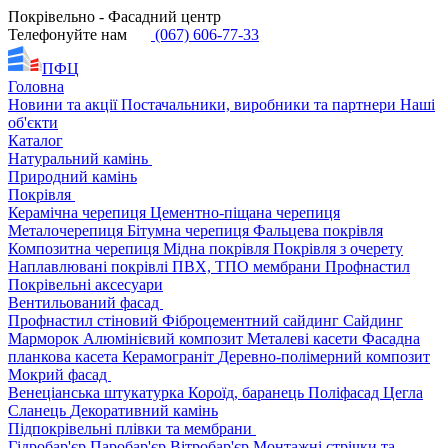
Покрівельно - Фасадний центр
Телефонуйте нам
(067) 606-77-33
ПФЦ
Головна
Новини та акції
Постачальники, виробники та партнери
Наші
об'єкти
Каталог
Натуральний камінь
Природний камінь
Покрівля
Керамічна черепиця
Цементно-піщана черепиця
Металочерепиця
Бітумна черепиця
Фальцева покрівля
Композитна черепиця
Мідна покрівля
Покрівля з очерету
Наплавлювані покрівлі
ПВХ, ТПО мембрани
Профнастил
Покрівельні аксесуари
Вентильований фасад
Профнастил стіновий
Фіброцементний сайдинг
Сайдинг
Марморок
Алюмінієвий композит
Металеві касети
Фасадна
планкова касета
Керамограніт
Деревно-полімерний композит
Мокрий фасад
Венеціанська штукатурка
Короїд, баранець
Поліфасад
Цегла
Сланець
Декоративний камінь
Підпокрівельні плівки та мембрани
Гідробар'єр
Паробар'єр
Вітробар'єр
Монтажні стрічки та