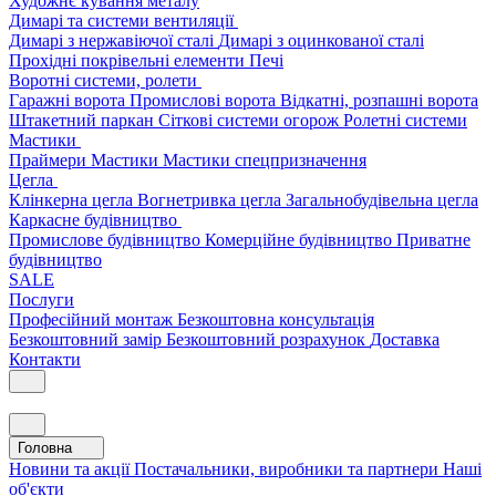
Художнє кування металу
Димарі та системи вентиляції
Димарі з нержавіючої сталі
Димарі з оцинкованої сталі
Прохідні покрівельні елементи
Печі
Воротні системи, ролети
Гаражні ворота
Промислові ворота
Відкатні, розпашні ворота
Штакетний паркан
Сіткові системи огорож
Ролетні системи
Мастики
Праймери
Мастики
Мастики спецпризначення
Цегла
Клінкерна цегла
Вогнетривка цегла
Загальнобудівельна цегла
Каркасне будівництво
Промислове будівництво
Комерційне будівництво
Приватне
будівництво
SALE
Послуги
Професійний монтаж
Безкоштовна консультація
Безкоштовний замір
Безкоштовний розрахунок
Доставка
Контакти
Головна
Новини та акції
Постачальники, виробники та партнери
Наші
об'єкти