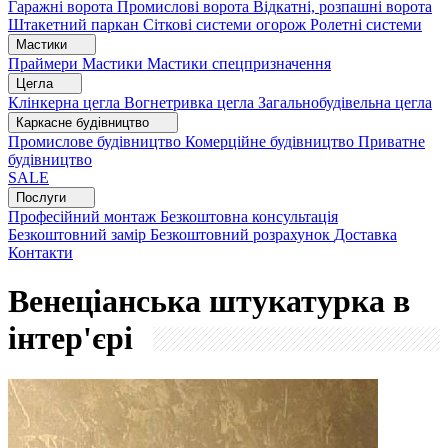
Гаражні ворота
Промислові ворота
Відкатні, розпашні ворота
Штакетний паркан
Сіткові системи огорож
Ролетні системи
Мастики
Праймери
Мастики
Мастики спецпризначення
Цегла
Клінкерна цегла
Вогнетривка цегла
Загальнобудівельна цегла
Каркасне будівництво
Промислове будівництво
Комерційне будівництво
Приватне
будівництво
SALE
Послуги
Професійний монтаж
Безкоштовна консультація
Безкоштовний замір
Безкоштовний розрахунок
Доставка
Контакти
Венеціанська штукатурка в
інтер'єрі