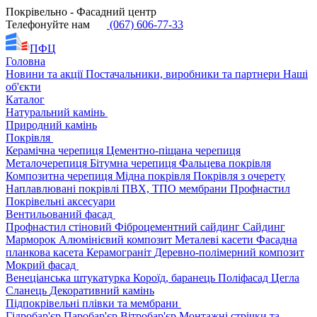
Покрівельно - Фасадний центр
Телефонуйте нам
(067) 606-77-33
ПФЦ
Головна
Новини та акції
Постачальники, виробники та партнери
Наші
об'єкти
Каталог
Натуральний камінь
Природний камінь
Покрівля
Керамічна черепиця
Цементно-піщана черепиця
Металочерепиця
Бітумна черепиця
Фальцева покрівля
Композитна черепиця
Мідна покрівля
Покрівля з очерету
Наплавлювані покрівлі
ПВХ, ТПО мембрани
Профнастил
Покрівельні аксесуари
Вентильований фасад
Профнастил стіновий
Фіброцементний сайдинг
Сайдинг
Марморок
Алюмінієвий композит
Металеві касети
Фасадна
планкова касета
Керамограніт
Деревно-полімерний композит
Мокрий фасад
Венеціанська штукатурка
Короїд, баранець
Поліфасад
Цегла
Сланець
Декоративний камінь
Підпокрівельні плівки та мембрани
Гідробар'єр
Паробар'єр
Вітробар'єр
Монтажні стрічки та