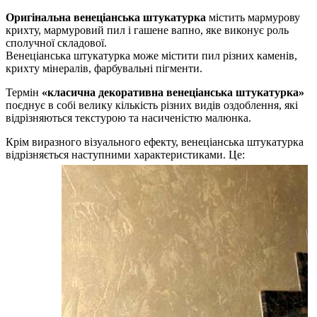
Оригінальна венеціанська штукатурка
містить мармурову
крихту, мармуровий пил і гашене вапно, яке виконує роль
сполучної складової.
Венеціанська штукатурка може містити пил різних каменів,
крихту мінералів, фарбувальні пігменти.
Термін
«класична декоративна венеціанська штукатурка»
поєднує в собі велику кількість різних видів оздоблення, які
відрізняються текстурою та насиченістю малюнка.
Крім виразного візуального ефекту, венеціанська штукатурка
відрізняється наступними характеристиками. Це: