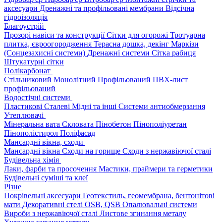
аксесуари
Дренажні та профільовані мембрани
Відсічна
гідроізоляція
Благоустрій
Прозорі навіси та конструкції
Сітки для огорожі
Тротуарна
плитка, євроогородження
Терасна дошка, декінг
Маркізи
(Сонцезахисні системи)
Дренажні системи
Сітка рабиця
Штукатурні сітки
Полікарбонат
Стільниковий
Монолітний
Профільований
ПВХ-лист
профільований
Водостічні системи
Пластикові
Сталеві
Мідні та інші
Системи антиобмерзання
Утеплювачі
Мінеральна вата
Скловата
Пінобетон
Пінополіуретан
Пінополістирол
Поліфасад
Мансардні вікна, сходи
Мансардні вікна
Сходи на горище
Сходи з нержавіючої сталі
Будівельна хімія
Лаки, фарби та просочення
Мастики, праймери та герметики
Будівельні суміші та клеї
Різне
Покрівельні аксесуари
Геотекстиль, геомембрана, бентонітові
мати
Декоративні стелі
OSB, QSB
Опалювальні системи
Вироби з нержавіючої сталі
Листове згинання металу