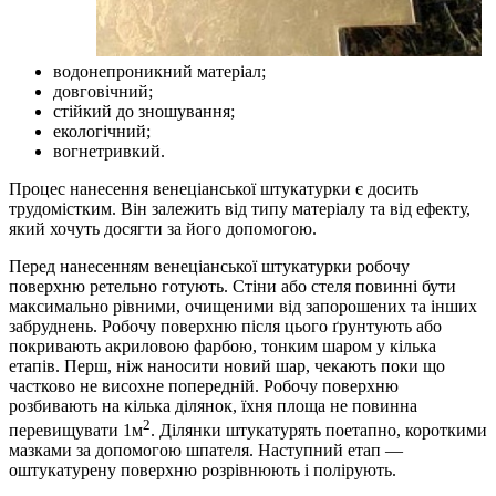
водонепроникний матеріал;
довговічний;
стійкий до зношування;
екологічний;
вогнетривкий.
Процес нанесення венеціанської штукатурки є досить
трудомістким. Він залежить від типу матеріалу та від ефекту,
який хочуть досягти за його допомогою.
Перед нанесенням венеціанської штукатурки робочу
поверхню ретельно готують. Стіни або стеля повинні бути
максимально рівними, очищеними від запорошених та інших
забруднень. Робочу поверхню після цього ґрунтують або
покривають акриловою фарбою, тонким шаром у кілька
етапів. Перш, ніж наносити новий шар, чекають поки що
частково не висохне попередній. Робочу поверхню
розбивають на кілька ділянок, їхня площа не повинна
2
перевищувати 1м
. Ділянки штукатурять поетапно, короткими
мазками за допомогою шпателя. Наступний етап —
оштукатурену поверхню розрівнюють і полірують.