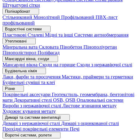
Штукатурні сітки
Полікарбонат
Стільниковий
Монолітний
Профільований
ПВХ-лист
профільований
Водостічні системи
Пластикові
Сталеві
Мідні та інші
Системи антиобмерзання
Утеплювачі
Мінеральна вата
Скловата
Пінобетон
Пінополіуретан
Пінополістирол
Поліфасад
Мансардні вікна, сходи
Мансардні вікна
Сходи на горище
Сходи з нержавіючої сталі
Будівельна хімія
Лаки, фарби та просочення
Мастики, праймери та герметики
Будівельні суміші та клеї
Різне
Покрівельні аксесуари
Геотекстиль, геомембрана, бентонітові
мати
Декоративні стелі
OSB, QSB
Опалювальні системи
Вироби з нержавіючої сталі
Листове згинання металу
Художнє кування металу
Димарі та системи вентиляції
Димарі з нержавіючої сталі
Димарі з оцинкованої сталі
Прохідні покрівельні елементи
Печі
Воротні системи, ролети