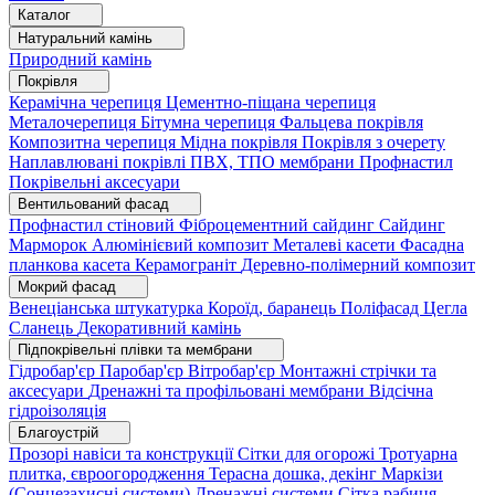
Каталог
Натуральний камінь
Природний камінь
Покрівля
Керамічна черепиця
Цементно-піщана черепиця
Металочерепиця
Бітумна черепиця
Фальцева покрівля
Композитна черепиця
Мідна покрівля
Покрівля з очерету
Наплавлювані покрівлі
ПВХ, ТПО мембрани
Профнастил
Покрівельні аксесуари
Вентильований фасад
Профнастил стіновий
Фіброцементний сайдинг
Сайдинг
Марморок
Алюмінієвий композит
Металеві касети
Фасадна
планкова касета
Керамограніт
Деревно-полімерний композит
Мокрий фасад
Венеціанська штукатурка
Короїд, баранець
Поліфасад
Цегла
Сланець
Декоративний камінь
Підпокрівельні плівки та мембрани
Гідробар'єр
Паробар'єр
Вітробар'єр
Монтажні стрічки та
аксесуари
Дренажні та профільовані мембрани
Відсічна
гідроізоляція
Благоустрій
Прозорі навіси та конструкції
Сітки для огорожі
Тротуарна
плитка, євроогородження
Терасна дошка, декінг
Маркізи
(Сонцезахисні системи)
Дренажні системи
Сітка рабиця