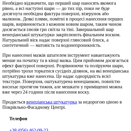
Необхідно відзначити, що перший шар наносять якомога
рівно, а всі наступні шари — до тих пір, поки не буде
досягнута необхідна фактура поверхні, візерунок або
малюнок. Деякі плями, помітні в процесі нанесення перших
шарів, вирівнюються з кожним новим шаром, таким чином
досягається ілюзія гри світла та тіні. Завершальний шар
венеціанської штукатурки закріплюють фінальним воском.
Натуральний віск надає поверхні глянсовий блиск, а
синтетичний — матовість та водонепроникність.
При нанесенні мазків шпателем інструмент навантажують
менше на початку та в кінці мазка. Цим прийомом досягається
ефект фактурної поверхні. Розрівнюючи та поліруючи шари,
потрібно трохи торкатися сусідніх ділянок, на які венеціанська
штукатурка вже нанесена. Це надає однорідність всієї
текстури. Поверхня, оштукатурена венеціанкою, повністю
висихає протягом тижня, але мешкати у приміщенні можна
вже через 24 години після нанесення воску.
Продається
венеціанська штукатурка
за недорогою ціною в
Покрівльно-Фасадному Центрі.
Телефон
+38 (056) 462-09-23