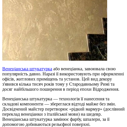
Венеціанська штукатурка
або венеціанка, завоювала свою
популярність давно. Наразі її використовують при оформленні
офісів, житлових приміщень та установ. Цей вид декору
з'явився кілька тисяч років тому у Стародавньому Римі та
досяг найбільшого поширення в період епохи Відродження.
Венеціанська штукатурка — технологія її нанесення та
складові компоненти — збереглася відтоді майже без змін.
Досвідчений майстер перетворює «рідкий мармур» (дослівний
переклад венеціанки з італійської мови) на шедевр.
Венеціанська штукатурка замінює фарбу, шпалери, за її
допомогою добиваються рельєфної поверхні.