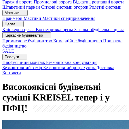
Гаражні ворота
Промислові ворота
Відкатні, розпашні ворота
Штакетний паркан
Сіткові системи огорож
Ролетні системи
Мастики
Праймери
Мастики
Мастики спецпризначення
Цегла
Клінкерна цегла
Вогнетривка цегла
Загальнобудівельна цегла
Каркасне будівництво
Промислове будівництво
Комерційне будівництво
Приватне
будівництво
SALE
Послуги
Професійний монтаж
Безкоштовна консультація
Безкоштовний замір
Безкоштовний розрахунок
Доставка
Контакти
Високоякісні будівельні
суміші KREISEL тепер і у
ПФЦ!