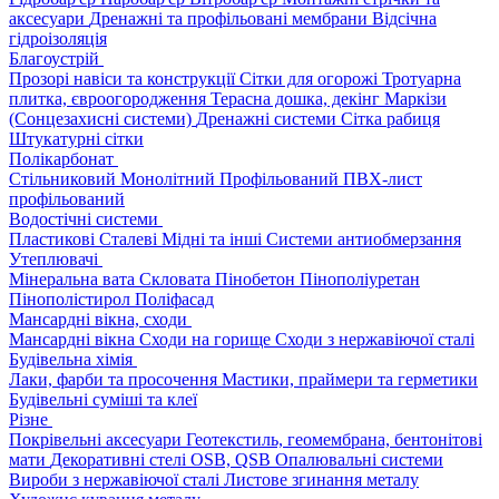
аксесуари
Дренажні та профільовані мембрани
Відсічна
гідроізоляція
Благоустрій
Прозорі навіси та конструкції
Сітки для огорожі
Тротуарна
плитка, євроогородження
Терасна дошка, декінг
Маркізи
(Сонцезахисні системи)
Дренажні системи
Сітка рабиця
Штукатурні сітки
Полікарбонат
Стільниковий
Монолітний
Профільований
ПВХ-лист
профільований
Водостічні системи
Пластикові
Сталеві
Мідні та інші
Системи антиобмерзання
Утеплювачі
Мінеральна вата
Скловата
Пінобетон
Пінополіуретан
Пінополістирол
Поліфасад
Мансардні вікна, сходи
Мансардні вікна
Сходи на горище
Сходи з нержавіючої сталі
Будівельна хімія
Лаки, фарби та просочення
Мастики, праймери та герметики
Будівельні суміші та клеї
Різне
Покрівельні аксесуари
Геотекстиль, геомембрана, бентонітові
мати
Декоративні стелі
OSB, QSB
Опалювальні системи
Вироби з нержавіючої сталі
Листове згинання металу