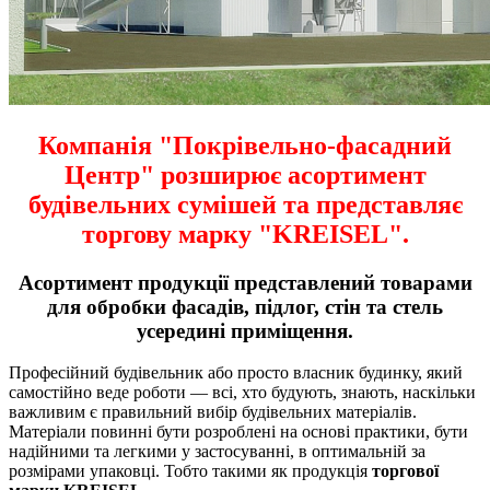
Компанія "Покрівельно-фасадний
Центр" розширює асортимент
будівельних сумішей та представляє
торгову марку "KREISEL".
Асортимент продукції представлений товарами
для обробки фасадів, підлог, стін та стель
усередині приміщення.
Професійний будівельник або просто власник будинку, який
самостійно веде роботи — всі, хто будують, знають, наскільки
важливим є правильний вибір будівельних матеріалів.
Матеріали повинні бути розроблені на основі практики, бути
надійними та легкими у застосуванні, в оптимальній за
розмірами упаковці. Тобто такими як продукція
торгової