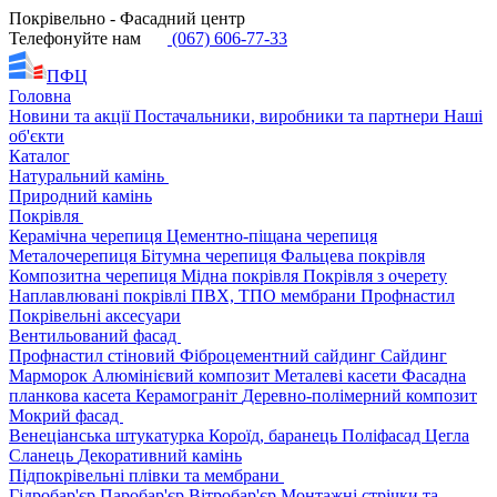
Покрівельно - Фасадний центр
Телефонуйте нам
(067) 606-77-33
ПФЦ
Головна
Новини та акції
Постачальники, виробники та партнери
Наші
об'єкти
Каталог
Натуральний камінь
Природний камінь
Покрівля
Керамічна черепиця
Цементно-піщана черепиця
Металочерепиця
Бітумна черепиця
Фальцева покрівля
Композитна черепиця
Мідна покрівля
Покрівля з очерету
Наплавлювані покрівлі
ПВХ, ТПО мембрани
Профнастил
Покрівельні аксесуари
Вентильований фасад
Профнастил стіновий
Фіброцементний сайдинг
Сайдинг
Марморок
Алюмінієвий композит
Металеві касети
Фасадна
планкова касета
Керамограніт
Деревно-полімерний композит
Мокрий фасад
Венеціанська штукатурка
Короїд, баранець
Поліфасад
Цегла
Сланець
Декоративний камінь
Підпокрівельні плівки та мембрани
Гідробар'єр
Паробар'єр
Вітробар'єр
Монтажні стрічки та