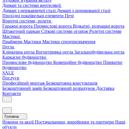
Художнє кування металу
Димарі та системи вентиляції
Димарі з нержавіючої сталі
Димарі з оцинкованої сталі
Прохідні покрівельні елементи
Печі
Воротні системи, ролети
Гаражні ворота
Промислові ворота
Відкатні, розпашні ворота
Штакетний паркан
Сіткові системи огорож
Ролетні системи
Мастики
Праймери
Мастики
Мастики спецпризначення
Цегла
Клінкерна цегла
Вогнетривка цегла
Загальнобудівельна цегла
Каркасне будівництво
Промислове будівництво
Комерційне будівництво
Приватне
будівництво
SALE
Послуги
Професійний монтаж
Безкоштовна консультація
Безкоштовний замір
Безкоштовний розрахунок
Доставка
Контакти
Головна
Новини та акції
Постачальники, виробники та партнери
Наші
об'єкти