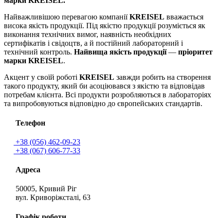
марки KREISEL.
Найважливішою перевагою компанії
KREISEL
вважається
висока якість продукції. Під якістю продукції розуміється як
виконання технічних вимог, наявність необхідних
сертифікатів і свідоцтв, а й постійний лабораторний і
технічний контроль.
Найвища якість продукції
—
пріоритет
марки KREISEL
.
Акцент у своїй роботі
KREISEL
завжди робить на створення
такого продукту, який би асоціювався з якістю та відповідав
потребам клієнта. Всі продукти розробляються в лабораторіях
та випробовуються відповідно до європейських стандартів.
Телефон
+38 (056) 462-09-23
+38 (067) 606-77-33
Адреса
50005, Кривий Ріг
вул. Криворіжсталі, 63
Графік роботи