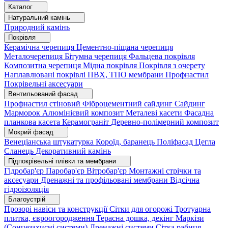
Каталог
Натуральний камінь
Природний камінь
Покрівля
Керамічна черепиця
Цементно-піщана черепиця
Металочерепиця
Бітумна черепиця
Фальцева покрівля
Композитна черепиця
Мідна покрівля
Покрівля з очерету
Наплавлювані покрівлі
ПВХ, ТПО мембрани
Профнастил
Покрівельні аксесуари
Вентильований фасад
Профнастил стіновий
Фіброцементний сайдинг
Сайдинг
Марморок
Алюмінієвий композит
Металеві касети
Фасадна
планкова касета
Керамограніт
Деревно-полімерний композит
Мокрий фасад
Венеціанська штукатурка
Короїд, баранець
Поліфасад
Цегла
Сланець
Декоративний камінь
Підпокрівельні плівки та мембрани
Гідробар'єр
Паробар'єр
Вітробар'єр
Монтажні стрічки та
аксесуари
Дренажні та профільовані мембрани
Відсічна
гідроізоляція
Благоустрій
Прозорі навіси та конструкції
Сітки для огорожі
Тротуарна
плитка, євроогородження
Терасна дошка, декінг
Маркізи
(Сонцезахисні системи)
Дренажні системи
Сітка рабиця