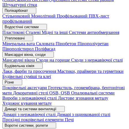
Штукатурні сітки
Полікарбонат
Стільниковий
Монолітний
Профільований
ПВХ-лист
профільований
Водостічні системи
Пластикові
Сталеві
Мідні та інші
Системи антиобмерзання
Утеплювачі
Мінеральна вата
Скловата
Пінобетон
Пінополіуретан
Пінополістирол
Поліфасад
Мансардні вікна, сходи
Мансардні вікна
Сходи на горище
Сходи з нержавіючої сталі
Будівельна хімія
Лаки, фарби та просочення
Мастики, праймери та герметики
Будівельні суміші та клеї
Різне
Покрівельні аксесуари
Геотекстиль, геомембрана, бентонітові
мати
Декоративні стелі
OSB, QSB
Опалювальні системи
Вироби з нержавіючої сталі
Листове згинання металу
Художнє кування металу
Димарі та системи вентиляції
Димарі з нержавіючої сталі
Димарі з оцинкованої сталі
Прохідні покрівельні елементи
Печі
Воротні системи, ролети