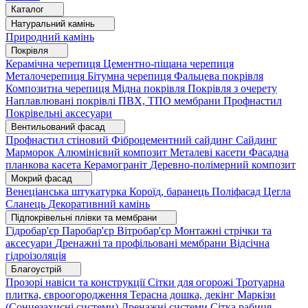
Каталог
Натуральний камінь
Природний камінь
Покрівля
Керамічна черепиця
Цементно-піщана черепиця
Металочерепиця
Бітумна черепиця
Фальцева покрівля
Композитна черепиця
Мідна покрівля
Покрівля з очерету
Наплавлювані покрівлі
ПВХ, ТПО мембрани
Профнастил
Покрівельні аксесуари
Вентильований фасад
Профнастил стіновий
Фіброцементний сайдинг
Сайдинг
Марморок
Алюмінієвий композит
Металеві касети
Фасадна
планкова касета
Керамограніт
Деревно-полімерний композит
Мокрий фасад
Венеціанська штукатурка
Короїд, баранець
Поліфасад
Цегла
Сланець
Декоративний камінь
Підпокрівельні плівки та мембрани
Гідробар'єр
Паробар'єр
Вітробар'єр
Монтажні стрічки та
аксесуари
Дренажні та профільовані мембрани
Відсічна
гідроізоляція
Благоустрій
Прозорі навіси та конструкції
Сітки для огорожі
Тротуарна
плитка, євроогородження
Терасна дошка, декінг
Маркізи
(Сонцезахисні системи)
Дренажні системи
Сітка рабиця