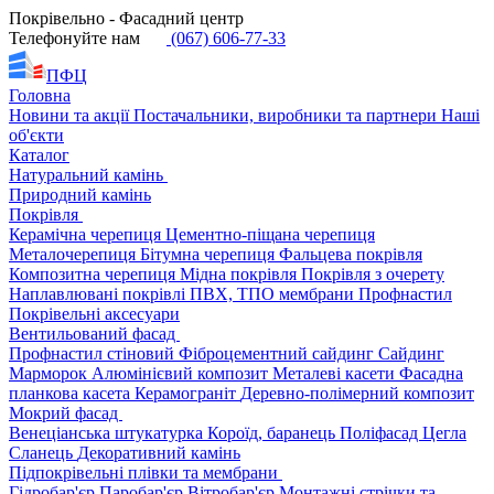
Покрівельно - Фасадний центр
Телефонуйте нам
(067) 606-77-33
ПФЦ
Головна
Новини та акції
Постачальники, виробники та партнери
Наші
об'єкти
Каталог
Натуральний камінь
Природний камінь
Покрівля
Керамічна черепиця
Цементно-піщана черепиця
Металочерепиця
Бітумна черепиця
Фальцева покрівля
Композитна черепиця
Мідна покрівля
Покрівля з очерету
Наплавлювані покрівлі
ПВХ, ТПО мембрани
Профнастил
Покрівельні аксесуари
Вентильований фасад
Профнастил стіновий
Фіброцементний сайдинг
Сайдинг
Марморок
Алюмінієвий композит
Металеві касети
Фасадна
планкова касета
Керамограніт
Деревно-полімерний композит
Мокрий фасад
Венеціанська штукатурка
Короїд, баранець
Поліфасад
Цегла
Сланець
Декоративний камінь
Підпокрівельні плівки та мембрани
Гідробар'єр
Паробар'єр
Вітробар'єр
Монтажні стрічки та