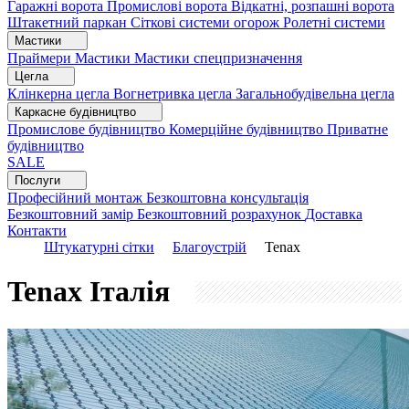
Гаражні ворота
Промислові ворота
Відкатні, розпашні ворота
Штакетний паркан
Сіткові системи огорож
Ролетні системи
Мастики
Праймери
Мастики
Мастики спецпризначення
Цегла
Клінкерна цегла
Вогнетривка цегла
Загальнобудівельна цегла
Каркасне будівництво
Промислове будівництво
Комерційне будівництво
Приватне
будівництво
SALE
Послуги
Професійний монтаж
Безкоштовна консультація
Безкоштовний замір
Безкоштовний розрахунок
Доставка
Контакти
Штукатурні сітки
Благоустрій
Tenax
Tenax
Італія