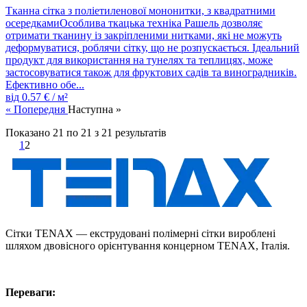
Тканна сітка з поліетиленової мононитки, з квадратними
осередкамиОсоблива ткацька техніка Рашель дозволяє
отримати тканину із закріпленими нитками, які не можуть
деформуватися, роблячи сітку, що не розпускається. Ідеальний
продукт для використання на тунелях та теплицях, може
застосовуватися також для фруктових садів та виноградників.
Ефективно обе...
від
0.57
€ / м²
« Попередня
Наступна »
Показано
21
по
21
з
21
результатів
1
2
Сітки TENAX — екструдовані полімерні сітки вироблені
шляхом двовісного орієнтування концерном TENAX, Італія.
Переваги: