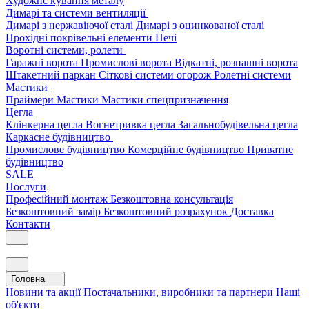
Художнє кування металу
Димарі та системи вентиляції
Димарі з нержавіючої сталі
Димарі з оцинкованої сталі
Прохідні покрівельні елементи
Печі
Воротні системи, ролети
Гаражні ворота
Промислові ворота
Відкатні, розпашні ворота
Штакетний паркан
Сіткові системи огорож
Ролетні системи
Мастики
Праймери
Мастики
Мастики спецпризначення
Цегла
Клінкерна цегла
Вогнетривка цегла
Загальнобудівельна цегла
Каркасне будівництво
Промислове будівництво
Комерційне будівництво
Приватне
будівництво
SALE
Послуги
Професійний монтаж
Безкоштовна консультація
Безкоштовний замір
Безкоштовний розрахунок
Доставка
Контакти
Головна
Новини та акції
Постачальники, виробники та партнери
Наші
об'єкти