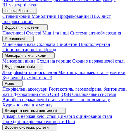
Штукатурні сітки
Полікарбонат
Стільниковий
Монолітний
Профільований
ПВХ-лист
профільований
Водостічні системи
Пластикові
Сталеві
Мідні та інші
Системи антиобмерзання
Утеплювачі
Мінеральна вата
Скловата
Пінобетон
Пінополіуретан
Пінополістирол
Поліфасад
Мансардні вікна, сходи
Мансардні вікна
Сходи на горище
Сходи з нержавіючої сталі
Будівельна хімія
Лаки, фарби та просочення
Мастики, праймери та герметики
Будівельні суміші та клеї
Різне
Покрівельні аксесуари
Геотекстиль, геомембрана, бентонітові
мати
Декоративні стелі
OSB, QSB
Опалювальні системи
Вироби з нержавіючої сталі
Листове згинання металу
Художнє кування металу
Димарі та системи вентиляції
Димарі з нержавіючої сталі
Димарі з оцинкованої сталі
Прохідні покрівельні елементи
Печі
Воротні системи, ролети