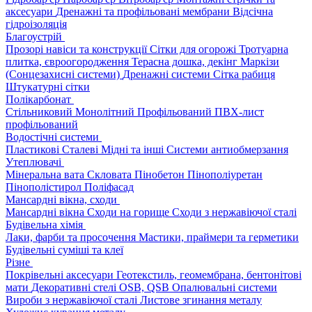
аксесуари
Дренажні та профільовані мембрани
Відсічна
гідроізоляція
Благоустрій
Прозорі навіси та конструкції
Сітки для огорожі
Тротуарна
плитка, євроогородження
Терасна дошка, декінг
Маркізи
(Сонцезахисні системи)
Дренажні системи
Сітка рабиця
Штукатурні сітки
Полікарбонат
Стільниковий
Монолітний
Профільований
ПВХ-лист
профільований
Водостічні системи
Пластикові
Сталеві
Мідні та інші
Системи антиобмерзання
Утеплювачі
Мінеральна вата
Скловата
Пінобетон
Пінополіуретан
Пінополістирол
Поліфасад
Мансардні вікна, сходи
Мансардні вікна
Сходи на горище
Сходи з нержавіючої сталі
Будівельна хімія
Лаки, фарби та просочення
Мастики, праймери та герметики
Будівельні суміші та клеї
Різне
Покрівельні аксесуари
Геотекстиль, геомембрана, бентонітові
мати
Декоративні стелі
OSB, QSB
Опалювальні системи
Вироби з нержавіючої сталі
Листове згинання металу