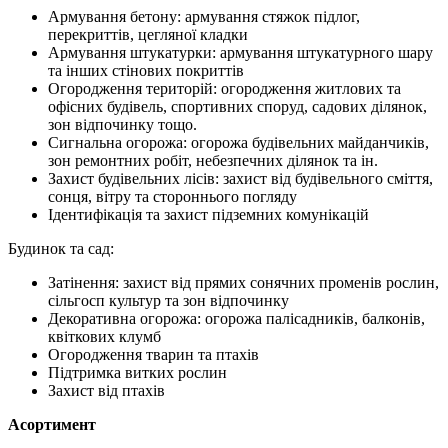
Армування бетону: армування стяжок підлог,
перекриттів, цегляної кладки
Армування штукатурки: армування штукатурного шару
та інших стінових покриттів
Огородження територій: огородження житлових та
офісних будівель, спортивних споруд, садових ділянок,
зон відпочинку тощо.
Сигнальна огорожа: огорожа будівельних майданчиків,
зон ремонтних робіт, небезпечних ділянок та ін.
Захист будівельних лісів: захист від будівельного сміття,
сонця, вітру та стороннього погляду
Ідентифікація та захист підземних комунікацій
Будинок та сад:
Затінення: захист від прямих сонячних променів рослин,
сільгосп культур та зон відпочинку
Декоративна огорожа: огорожа палісадників, балконів,
квіткових клумб
Огородження тварин та птахів
Підтримка витких рослин
Захист від птахів
Асортимент