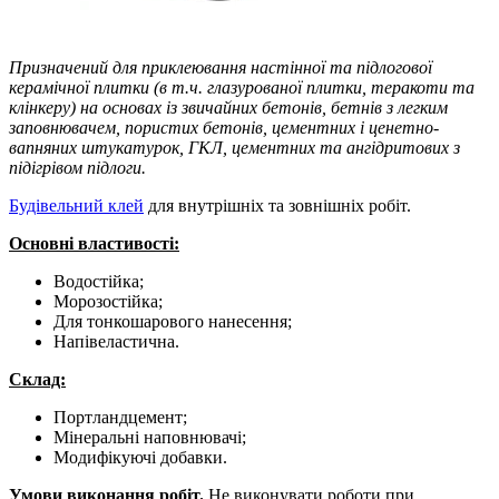
Призначений для приклеювання настінної та підлогової
керамічної плитки (в т.ч. глазурованої плитки, теракоти та
клінкеру) на основах із звичайних бетонів, бетнів з легким
заповнювачем, пористих бетонів, цементних і ценетно-
вапняних штукатурок, ГКЛ, цементних та ангідритових з
підігрівом підлоги.
Будівельний клей
для внутрішніх та зовнішніх робіт.
Основні властивості:
Водостійка;
Морозостійка;
Для тонкошарового нанесення;
Напівеластична.
Склад:
Портландцемент;
Мінеральні наповнювачі;
Модифікуючі добавки.
Умови виконання робіт.
Не виконувати роботи при