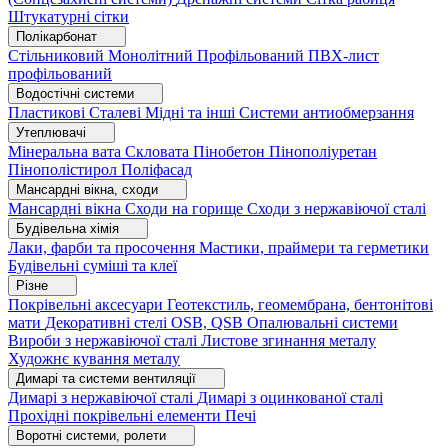
Штукатурні сітки
Полікарбонат
Стільниковий
Монолітний
Профільований
ПВХ-лист
профільований
Водостічні системи
Пластикові
Сталеві
Мідні та інші
Системи антиобмерзання
Утеплювачі
Мінеральна вата
Скловата
Пінобетон
Пінополіуретан
Пінополістирол
Поліфасад
Мансардні вікна, сходи
Мансардні вікна
Сходи на горище
Сходи з нержавіючої сталі
Будівельна хімія
Лаки, фарби та просочення
Мастики, праймери та герметики
Будівельні суміші та клеї
Різне
Покрівельні аксесуари
Геотекстиль, геомембрана, бентонітові
мати
Декоративні стелі
OSB, QSB
Опалювальні системи
Вироби з нержавіючої сталі
Листове згинання металу
Художнє кування металу
Димарі та системи вентиляції
Димарі з нержавіючої сталі
Димарі з оцинкованої сталі
Прохідні покрівельні елементи
Печі
Воротні системи, ролети