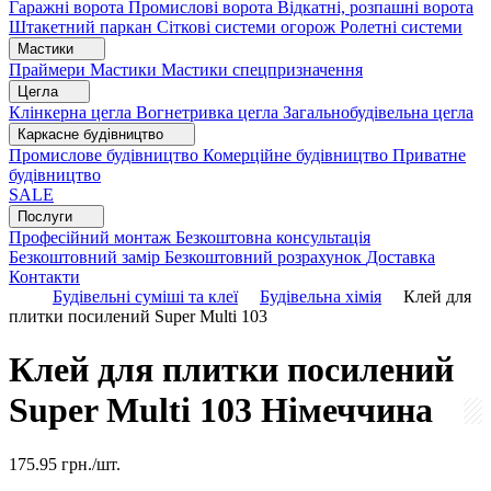
Гаражні ворота
Промислові ворота
Відкатні, розпашні ворота
Штакетний паркан
Сіткові системи огорож
Ролетні системи
Мастики
Праймери
Мастики
Мастики спецпризначення
Цегла
Клінкерна цегла
Вогнетривка цегла
Загальнобудівельна цегла
Каркасне будівництво
Промислове будівництво
Комерційне будівництво
Приватне
будівництво
SALE
Послуги
Професійний монтаж
Безкоштовна консультація
Безкоштовний замір
Безкоштовний розрахунок
Доставка
Контакти
Будівельні суміші та клеї
Будівельна хімія
Клей для
плитки посилений Super Multi 103
Клей для плитки посилений
Super Multi 103
Німеччина
175.95
грн./шт.