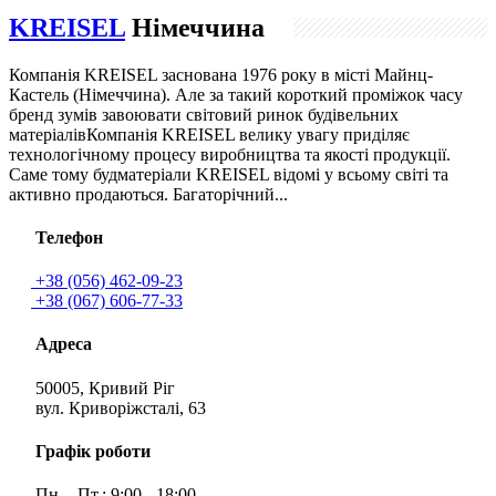
KREISEL
Німеччина
Компанія KREISEL заснована 1976 року в місті Майнц-
Кастель (Німеччина). Але за такий короткий проміжок часу
бренд зумів завоювати світовий ринок будівельних
матеріалівКомпанія KREISEL велику увагу приділяє
технологічному процесу виробництва та якості продукції.
Саме тому будматеріали KREISEL відомі у всьому світі та
активно продаються. Багаторічний...
Телефон
+38 (056) 462-09-23
+38 (067) 606-77-33
Адреса
50005, Кривий Ріг
вул. Криворіжсталі, 63
Графік роботи
Пн. - Пт.: 9:00 - 18:00