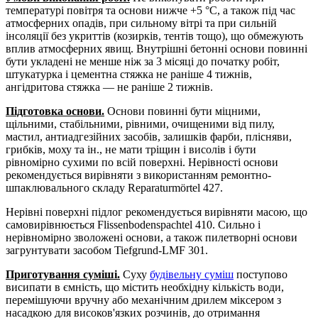
температурі повітря та основи нижче +5 °С, а також під час
атмосферних опадів, при сильному вітрі та при сильній
інсоляції без укриттів (козирків, тентів тощо), що обмежують
вплив атмосферних явищ. Внутрішні бетонні основи повинні
бути укладені не менше ніж за 3 місяці до початку робіт,
штукатурка і цементна стяжка не раніше 4 тижнів,
ангідритова стяжка — не раніше 2 тижнів.
Підготовка основи.
Основи повинні бути міцними,
щільними, стабільними, рівними, очищеними від пилу,
мастил, антиадгезійних засобів, залишків фарби, плісняви,
грибків, моху та ін., не мати тріщин і висолів і бути
рівномірно сухими по всій поверхні. Нерівності основи
рекомендується вирівняти з використанням ремонтно-
шпаклювального складу Reparaturmörtel 427.
Нерівні поверхні підлог рекомендується вирівняти масою, що
самовирівнюється Flissenbodenspachtel 410. Сильно і
нерівномірно зволожені основи, а також пилетворні основи
загрунтувати засобом Tiefgrund-LMF 301.
Приготування суміші.
Суху
будівельну суміш
поступово
висипати в ємність, що містить необхідну кількість води,
перемішуючи вручну або механічним дрилем міксером з
насадкою для високов'язких розчинів, до отримання