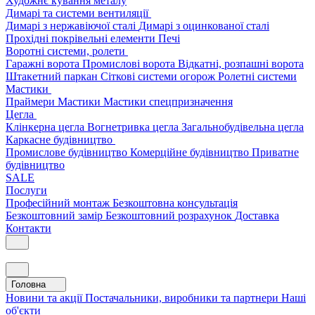
Художнє кування металу
Димарі та системи вентиляції
Димарі з нержавіючої сталі
Димарі з оцинкованої сталі
Прохідні покрівельні елементи
Печі
Воротні системи, ролети
Гаражні ворота
Промислові ворота
Відкатні, розпашні ворота
Штакетний паркан
Сіткові системи огорож
Ролетні системи
Мастики
Праймери
Мастики
Мастики спецпризначення
Цегла
Клінкерна цегла
Вогнетривка цегла
Загальнобудівельна цегла
Каркасне будівництво
Промислове будівництво
Комерційне будівництво
Приватне
будівництво
SALE
Послуги
Професійний монтаж
Безкоштовна консультація
Безкоштовний замір
Безкоштовний розрахунок
Доставка
Контакти
Головна
Новини та акції
Постачальники, виробники та партнери
Наші
об'єкти