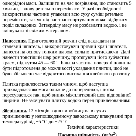
однорідної маси. Залишити на час дозрівання, що становить 5
хвилин, і знову ретельно перемішати. У разі необхідності
використання частини упаковки всю суху суміш ретельно
перемішати, так як під час транспортування може відбутися
поділ складових. Затверділу масу не розбавляти водою, і не
змішувати зі свіжим матеріалом.
Нанесення.
Приготовлений розчин слід накладати на
сталевий шпатель, і використовуючи прямий край шпателя,
нанести на основу тонким шаром, сильно притискаючи. Далі
нанести товстіший шар розчину, протягуючи його зубчастим
краєм, під кутом 45 — 60 °. Більша частина поверхні повинна
бути підготовлена ​​до можливості укладання плитки, щоб не
було збільшено час відкритого висихання клейового розчину.
Плитка приклеюється таким чином, щоб наступна
прикладалася якомога ближче до попередньої, і потім
пересувається так, щоб виник міжплитковий шов відповідної
ширини. Не змочувати плитку водою перед приклеюванням!
Зберігання.
12 місяців з дня виробництва в сухих
приміщеннях у непошкодженому заводському впакуванні при
температурі від +5 °С до +25 °С.
Технічні характеристики
2
Насипна щільність, (кг/м
)