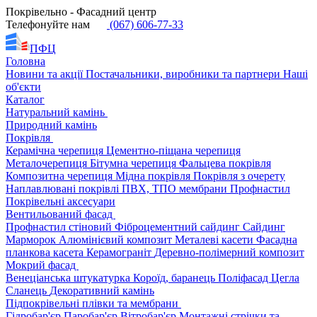
Покрівельно - Фасадний центр
Телефонуйте нам
(067) 606-77-33
ПФЦ
Головна
Новини та акції
Постачальники, виробники та партнери
Наші
об'єкти
Каталог
Натуральний камінь
Природний камінь
Покрівля
Керамічна черепиця
Цементно-піщана черепиця
Металочерепиця
Бітумна черепиця
Фальцева покрівля
Композитна черепиця
Мідна покрівля
Покрівля з очерету
Наплавлювані покрівлі
ПВХ, ТПО мембрани
Профнастил
Покрівельні аксесуари
Вентильований фасад
Профнастил стіновий
Фіброцементний сайдинг
Сайдинг
Марморок
Алюмінієвий композит
Металеві касети
Фасадна
планкова касета
Керамограніт
Деревно-полімерний композит
Мокрий фасад
Венеціанська штукатурка
Короїд, баранець
Поліфасад
Цегла
Сланець
Декоративний камінь
Підпокрівельні плівки та мембрани
Гідробар'єр
Паробар'єр
Вітробар'єр
Монтажні стрічки та