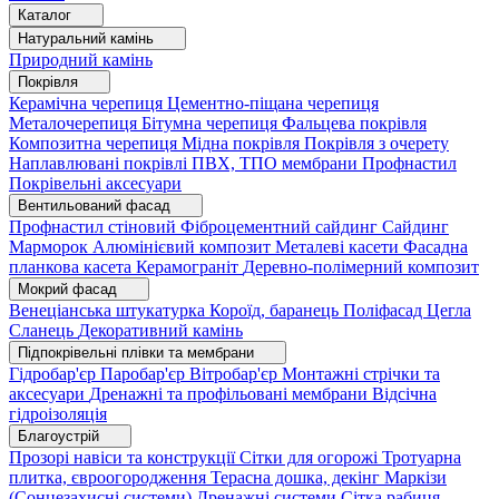
Каталог
Натуральний камінь
Природний камінь
Покрівля
Керамічна черепиця
Цементно-піщана черепиця
Металочерепиця
Бітумна черепиця
Фальцева покрівля
Композитна черепиця
Мідна покрівля
Покрівля з очерету
Наплавлювані покрівлі
ПВХ, ТПО мембрани
Профнастил
Покрівельні аксесуари
Вентильований фасад
Профнастил стіновий
Фіброцементний сайдинг
Сайдинг
Марморок
Алюмінієвий композит
Металеві касети
Фасадна
планкова касета
Керамограніт
Деревно-полімерний композит
Мокрий фасад
Венеціанська штукатурка
Короїд, баранець
Поліфасад
Цегла
Сланець
Декоративний камінь
Підпокрівельні плівки та мембрани
Гідробар'єр
Паробар'єр
Вітробар'єр
Монтажні стрічки та
аксесуари
Дренажні та профільовані мембрани
Відсічна
гідроізоляція
Благоустрій
Прозорі навіси та конструкції
Сітки для огорожі
Тротуарна
плитка, євроогородження
Терасна дошка, декінг
Маркізи
(Сонцезахисні системи)
Дренажні системи
Сітка рабиця