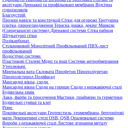
аксесуари
Дренажні та профільовані мембрани
Відсічна
гідроізоляція
Благоустрій
Прозорі навіси та конструкції
Сітки для огорожі
Тротуарна
плитка, євроогородження
Терасна дошка, декінг
Маркізи
(Сонцезахисні системи)
Дренажні системи
Сітка рабиця
Штукатурні сітки
Полікарбонат
Стільниковий
Монолітний
Профільований
ПВХ-лист
профільований
Водостічні системи
Пластикові
Сталеві
Мідні та інші
Системи антиобмерзання
Утеплювачі
Мінеральна вата
Скловата
Пінобетон
Пінополіуретан
Пінополістирол
Поліфасад
Мансардні вікна, сходи
Мансардні вікна
Сходи на горище
Сходи з нержавіючої сталі
Будівельна хімія
Лаки, фарби та просочення
Мастики, праймери та герметики
Будівельні суміші та клеї
Різне
Покрівельні аксесуари
Геотекстиль, геомембрана, бентонітові
мати
Декоративні стелі
OSB, QSB
Опалювальні системи
Вироби з нержавіючої сталі
Листове згинання металу