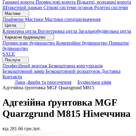
Гаражні ворота
Промислові ворота
Відкатні, розпашні ворота
Штакетний паркан
Сіткові системи огорож
Ролетні системи
Мастики
Праймери
Мастики
Мастики спецпризначення
Цегла
Клінкерна цегла
Вогнетривка цегла
Загальнобудівельна цегла
Каркасне будівництво
Промислове будівництво
Комерційне будівництво
Приватне
будівництво
SALE
Послуги
Професійний монтаж
Безкоштовна консультація
Безкоштовний замір
Безкоштовний розрахунок
Доставка
Контакти
Лаки, фарби та просочення
Будівельна хімія
Адгезійна ґрунтовка MGF Quarzgrund M815
Адгезійна ґрунтовка MGF
Quarzgrund M815
Німеччина
від
281.66
грн./шт.