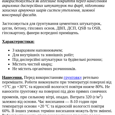
використовується як адгезійне покриття перед нанесенням
акрилових дисперсійних штукатурок та фарб, підготовки
захисних армуючих шарів систем утеплення, зимової
консервації фасадів.
Застосовується для ґрунтування цементних штукатурок,
цегли, бетону, гіпсових основ, ДВП, ДСП, QSB та OSB,
гіпсокартону, фанери всередині приміщень.
Характеристики:
З кварцовим наповнювачем;
Для внутрішніх та зовнішніх робіт;
Під дисперсійні штукатурки та будівельні розчини;
Містить чистий кварц;
Не містить органічних розчинників.
Нанесення.
Перед використанням
грунтовку
ретельно
перемішати. Роботи виконувати при температурі поверхні від
+5°С до +30°С та відносній вологості повітря нижче 80%. Не
наносити ґрунтовку на поверхні під дією прямих сонячних
2
променів, при сильному вітрі, опадах. Витрата 320 (г/м
)
залежно від основи. Час висихання — 8-10 годин при
температурі основи +20 °С та відносній вологості повітря
60%. В інших умовах терміни висихання можуть бути змінені.