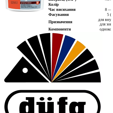
Колір
Час висихання
8 — 
Фасування
5 (л
для внут
Призначення
для зов
Компоненти
одноко