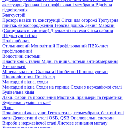
аксесуари
Дренажні та профільовані мембрани
Відсічна
гідроізоляція
Благоустрій
Прозорі навіси та конструкції
Сітки для огорожі
Тротуарна
плитка, євроогородження
Терасна дошка, декінг
Маркізи
(Сонцезахисні системи)
Дренажні системи
Сітка рабиця
Штукатурні сітки
Полікарбонат
Стільниковий
Монолітний
Профільований
ПВХ-лист
профільований
Водостічні системи
Пластикові
Сталеві
Мідні та інші
Системи антиобмерзання
Утеплювачі
Мінеральна вата
Скловата
Пінобетон
Пінополіуретан
Пінополістирол
Поліфасад
Мансардні вікна, сходи
Мансардні вікна
Сходи на горище
Сходи з нержавіючої сталі
Будівельна хімія
Лаки, фарби та просочення
Мастики, праймери та герметики
Будівельні суміші та клеї
Різне
Покрівельні аксесуари
Геотекстиль, геомембрана, бентонітові
мати
Декоративні стелі
OSB, QSB
Опалювальні системи
Вироби з нержавіючої сталі
Листове згинання металу