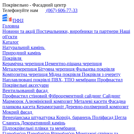
Покрівельно - Фасадний центр
Телефонуйте нам
(067) 606-77-33
ПФЦ
Головна
Новини та акції
Постачальники, виробники та партнери
Наші
об'єкти
Каталог
Натуральний камінь
Природний камінь
Покрівля
Керамічна черепиця
Цементно-піщана черепиця
Металочерепиця
Бітумна черепиця
Фальцева покрівля
Композитна черепиця
Мідна покрівля
Покрівля з очерету
Наплавлювані покрівлі
ПВХ, ТПО мембрани
Профнастил
Покрівельні аксесуари
Вентильований фасад
Профнастил стіновий
Фіброцементний сайдинг
Сайдинг
Марморок
Алюмінієвий композит
Металеві касети
Фасадна
планкова касета
Керамограніт
Деревно-полімерний композит
Мокрий фасад
Венеціанська штукатурка
Короїд, баранець
Поліфасад
Цегла
Сланець
Декоративний камінь
Підпокрівельні плівки та мембрани
Гідробар'єр
Паробар'єр
Вітробар'єр
Монтажні стрічки та