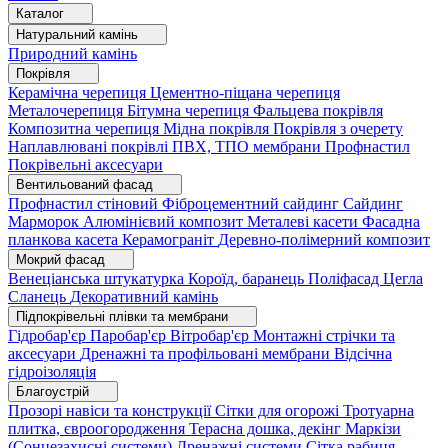
Каталог
Натуральний камінь
Природний камінь
Покрівля
Керамічна черепиця
Цементно-піщана черепиця
Металочерепиця
Бітумна черепиця
Фальцева покрівля
Композитна черепиця
Мідна покрівля
Покрівля з очерету
Наплавлювані покрівлі
ПВХ, ТПО мембрани
Профнастил
Покрівельні аксесуари
Вентильований фасад
Профнастил стіновий
Фіброцементний сайдинг
Сайдинг
Марморок
Алюмінієвий композит
Металеві касети
Фасадна
планкова касета
Керамограніт
Деревно-полімерний композит
Мокрий фасад
Венеціанська штукатурка
Короїд, баранець
Поліфасад
Цегла
Сланець
Декоративний камінь
Підпокрівельні плівки та мембрани
Гідробар'єр
Паробар'єр
Вітробар'єр
Монтажні стрічки та
аксесуари
Дренажні та профільовані мембрани
Відсічна
гідроізоляція
Благоустрій
Прозорі навіси та конструкції
Сітки для огорожі
Тротуарна
плитка, євроогородження
Терасна дошка, декінг
Маркізи
(Сонцезахисні системи)
Дренажні системи
Сітка рабиця