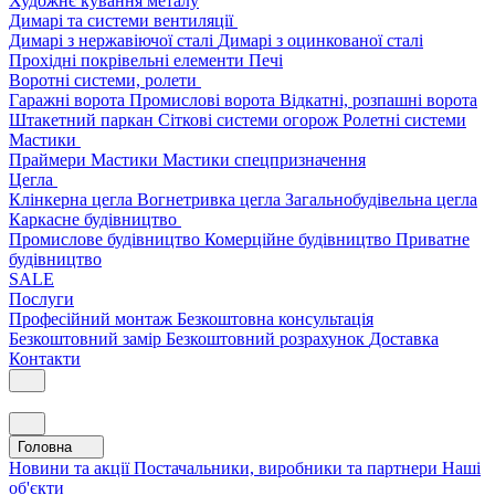
Художнє кування металу
Димарі та системи вентиляції
Димарі з нержавіючої сталі
Димарі з оцинкованої сталі
Прохідні покрівельні елементи
Печі
Воротні системи, ролети
Гаражні ворота
Промислові ворота
Відкатні, розпашні ворота
Штакетний паркан
Сіткові системи огорож
Ролетні системи
Мастики
Праймери
Мастики
Мастики спецпризначення
Цегла
Клінкерна цегла
Вогнетривка цегла
Загальнобудівельна цегла
Каркасне будівництво
Промислове будівництво
Комерційне будівництво
Приватне
будівництво
SALE
Послуги
Професійний монтаж
Безкоштовна консультація
Безкоштовний замір
Безкоштовний розрахунок
Доставка
Контакти
Головна
Новини та акції
Постачальники, виробники та партнери
Наші
об'єкти