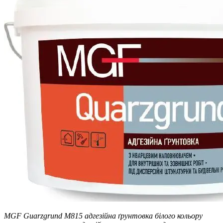
MGF Guarzgrund M815 адгезійна ґрунтовка білого кольору