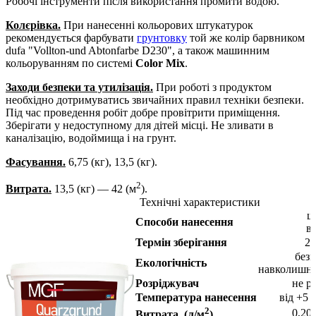
Робочі інструменти після використання промити водою.
Колєрівка.
При нанесенні кольорових штукатурок
рекомендується фарбувати
грунтовку
той же колір барвником
dufa "Vollton-und Abtonfarbe D230", а також машинним
кольоруванням по системі
Color Mix
.
Заходи безпеки та утилізація.
При роботі з продуктом
необхідно дотримуватись звичайних правил техніки безпеки.
Під час проведення робіт добре провітрити приміщення.
Зберігати у недоступному для дітей місці. Не зливати в
каналізацію, водоймища і на грунт.
Фасування
.
6,75 (кг), 13,5 (кг).
2
Витрата
.
13,5 (кг) — 42 (м
).
Технічні характеристики
щ
Способи нанесення
в
Термін зберігання
24
безп
Екологічність
навколишнь
Розріджувач
не р
Температура нанесення
від +5 
2
0,20
Витрата, (л/м
)