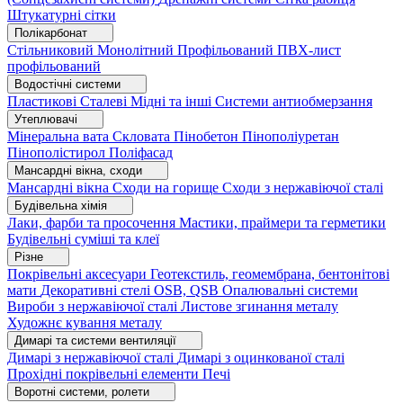
Штукатурні сітки
Полікарбонат
Стільниковий
Монолітний
Профільований
ПВХ-лист
профільований
Водостічні системи
Пластикові
Сталеві
Мідні та інші
Системи антиобмерзання
Утеплювачі
Мінеральна вата
Скловата
Пінобетон
Пінополіуретан
Пінополістирол
Поліфасад
Мансардні вікна, сходи
Мансардні вікна
Сходи на горище
Сходи з нержавіючої сталі
Будівельна хімія
Лаки, фарби та просочення
Мастики, праймери та герметики
Будівельні суміші та клеї
Різне
Покрівельні аксесуари
Геотекстиль, геомембрана, бентонітові
мати
Декоративні стелі
OSB, QSB
Опалювальні системи
Вироби з нержавіючої сталі
Листове згинання металу
Художнє кування металу
Димарі та системи вентиляції
Димарі з нержавіючої сталі
Димарі з оцинкованої сталі
Прохідні покрівельні елементи
Печі
Воротні системи, ролети