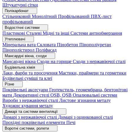
Штукатурні сітки
Полікарбонат
Стільниковий
Монолітний
Профільований
ПВХ-лист
профільований
Водостічні системи
Пластикові
Сталеві
Мідні та інші
Системи антиобмерзання
Утеплювачі
Мінеральна вата
Скловата
Пінобетон
Пінополіуретан
Пінополістирол
Поліфасад
Мансардні вікна, сходи
Мансардні вікна
Сходи на горище
Сходи з нержавіючої сталі
Будівельна хімія
Лаки, фарби та просочення
Мастики, праймери та герметики
Будівельні суміші та клеї
Різне
Покрівельні аксесуари
Геотекстиль, геомембрана, бентонітові
мати
Декоративні стелі
OSB, QSB
Опалювальні системи
Вироби з нержавіючої сталі
Листове згинання металу
Художнє кування металу
Димарі та системи вентиляції
Димарі з нержавіючої сталі
Димарі з оцинкованої сталі
Прохідні покрівельні елементи
Печі
Воротні системи, ролети