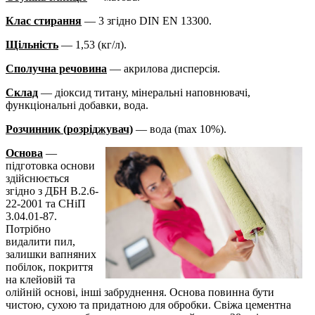
Клас стирання
— 3 згідно DIN EN 13300.
Щільність
— 1,53 (кг/л).
Сполучна речовина
— акрилова дисперсія.
Склад
— діоксид титану, мінеральні наповнювачі,
функціональні добавки, вода.
Розчинник (розріджувач)
— вода (max 10%).
Основа
—
підготовка основи
здійснюється
згідно з ДБН В.2.6-
22-2001 та СНіП
3.04.01-87.
Потрібно
видалити пил,
залишки вапняних
побілок, покриття
на клейовій та
олійній основі, інші забруднення. Основа повинна бути
чистою, сухою та придатною для обробки. Свіжа цементна