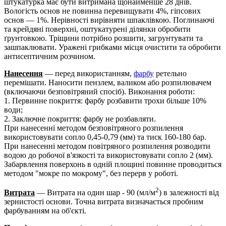
штукатурка має бути витримана щонайменше 28 днів.
Вологість основ не повинна перевищувати 4%, гіпсових
основ — 1%. Нерівності вирівняти шпаклівкою. Поглинаючі
та крейдяні поверхні, оштукатурені ділянки обробити
ґрунтовкою. Тріщини потрібно розшити, загрунтувати та
зашпаклювати. Уражені грибками місця очистити та обробити
антисептичним розчином.
Нанесення
— перед використанням,
фарбу
ретельно
перемішати. Наносити пензлем, валиком або розпилювачем
(включаючи безповітряний спосіб). Виконання роботи:
1. Первинне покриття: фарбу розбавити трохи більше 10%
води;
2. Заключне покриття: фарбу не розбавляти.
При нанесенні методом безповітряного розпилення
використовувати сопло 0,45-0,79 (мм) та тиск 160-180 бар.
При нанесенні методом повітряного розпилення розводити
водою до робочої в'язкості та використовувати сопло 2 (мм).
Забарвлення поверхонь в одній площині повинне проводиться
методом "мокре по мокрому", без перерв у роботі.
2
Витрата
— Витрата на один шар - 90 (мл/м
) в залежності від
зернистості основи. Точна витрата визначається пробним
фарбуванням на об'єкті.