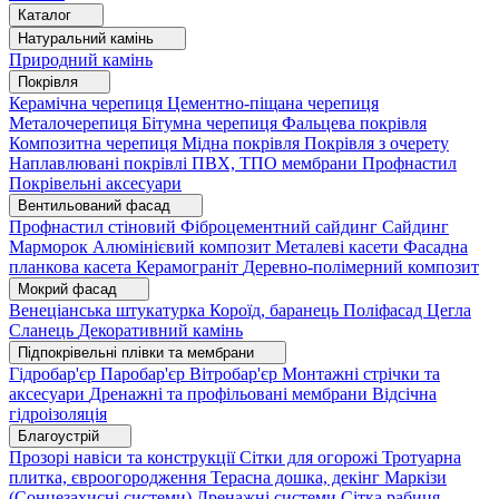
Каталог
Натуральний камінь
Природний камінь
Покрівля
Керамічна черепиця
Цементно-піщана черепиця
Металочерепиця
Бітумна черепиця
Фальцева покрівля
Композитна черепиця
Мідна покрівля
Покрівля з очерету
Наплавлювані покрівлі
ПВХ, ТПО мембрани
Профнастил
Покрівельні аксесуари
Вентильований фасад
Профнастил стіновий
Фіброцементний сайдинг
Сайдинг
Марморок
Алюмінієвий композит
Металеві касети
Фасадна
планкова касета
Керамограніт
Деревно-полімерний композит
Мокрий фасад
Венеціанська штукатурка
Короїд, баранець
Поліфасад
Цегла
Сланець
Декоративний камінь
Підпокрівельні плівки та мембрани
Гідробар'єр
Паробар'єр
Вітробар'єр
Монтажні стрічки та
аксесуари
Дренажні та профільовані мембрани
Відсічна
гідроізоляція
Благоустрій
Прозорі навіси та конструкції
Сітки для огорожі
Тротуарна
плитка, євроогородження
Терасна дошка, декінг
Маркізи
(Сонцезахисні системи)
Дренажні системи
Сітка рабиця