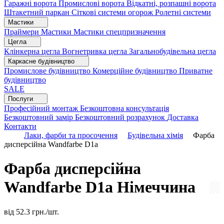
Гаражні ворота
Промислові ворота
Відкатні, розпашні ворота
Штакетний паркан
Сіткові системи огорож
Ролетні системи
Мастики
Праймери
Мастики
Мастики спецпризначення
Цегла
Клінкерна цегла
Вогнетривка цегла
Загальнобудівельна цегла
Каркасне будівництво
Промислове будівництво
Комерційне будівництво
Приватне
будівництво
SALE
Послуги
Професійний монтаж
Безкоштовна консультація
Безкоштовний замір
Безкоштовний розрахунок
Доставка
Контакти
Лаки, фарби та просочення
Будівельна хімія
Фарба
дисперсійна Wandfarbe D1a
Фарба дисперсійна
Wandfarbe D1a
Німеччина
від
52.3
грн./шт.