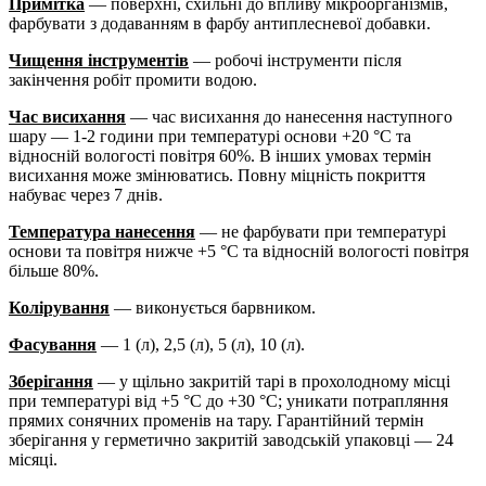
Примітка
— поверхні, схильні до впливу мікроорганізмів,
фарбувати з додаванням в фарбу антиплесневої добавки.
Чищення інструментів
— робочі інструменти після
закінчення робіт промити водою.
Час висихання
— час висихання до нанесення наступного
шару — 1-2 години при температурі основи +20 °С та
відносній вологості повітря 60%. В інших умовах термін
висихання може змінюватись. Повну міцність покриття
набуває через 7 днів.
Температура нанесення
— не фарбувати при температурі
основи та повітря нижче +5 °С та відносній вологості повітря
більше 80%.
Колірування
— виконується барвником.
Фасування
— 1 (л), 2,5 (л), 5 (л), 10 (л).
Зберігання
— у щільно закритій тарі в прохолодному місці
при температурі від +5 °С до +30 °С; уникати потрапляння
прямих сонячних променів на тару. Гарантійний термін
зберігання у герметично закритій заводській упаковці — 24
місяці.