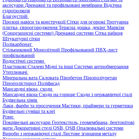
аксесуари
Дренажні та профільовані мембрани
Відсічна
гідроізоляція
Благоустрій
Прозорі навіси та конструкції
Сітки для огорожі
Тротуарна
плитка, євроогородження
Терасна дошка, декінг
Маркізи
(Сонцезахисні системи)
Дренажні системи
Сітка рабиця
Штукатурні сітки
Полікарбонат
Стільниковий
Монолітний
Профільований
ПВХ-лист
профільований
Водостічні системи
Пластикові
Сталеві
Мідні та інші
Системи антиобмерзання
Утеплювачі
Мінеральна вата
Скловата
Пінобетон
Пінополіуретан
Пінополістирол
Поліфасад
Мансардні вікна, сходи
Мансардні вікна
Сходи на горище
Сходи з нержавіючої сталі
Будівельна хімія
Лаки, фарби та просочення
Мастики, праймери та герметики
Будівельні суміші та клеї
Різне
Покрівельні аксесуари
Геотекстиль, геомембрана, бентонітові
мати
Декоративні стелі
OSB, QSB
Опалювальні системи
Вироби з нержавіючої сталі
Листове згинання металу