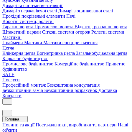
Художнє кування металу
Димарі та системи вентиляції
Димарі з нержавіючої сталі
Димарі з оцинкованої сталі
Прохідні покрівельні елементи
Печі
Воротні системи, ролети
Гаражні ворота
Промислові ворота
Відкатні, розпашні ворота
Штакетний паркан
Сіткові системи огорож
Ролетні системи
Мастики
Праймери
Мастики
Мастики спецпризначення
Цегла
Клінкерна цегла
Вогнетривка цегла
Загальнобудівельна цегла
Каркасне будівництво
Промислове будівництво
Комерційне будівництво
Приватне
будівництво
SALE
Послуги
Професійний монтаж
Безкоштовна консультація
Безкоштовний замір
Безкоштовний розрахунок
Доставка
Контакти
Головна
Новини та акції
Постачальники, виробники та партнери
Наші
об'єкти