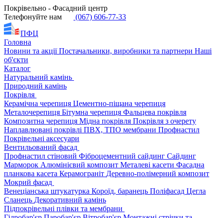
Покрівельно - Фасадний центр
Телефонуйте нам
(067) 606-77-33
ПФЦ
Головна
Новини та акції
Постачальники, виробники та партнери
Наші
об'єкти
Каталог
Натуральний камінь
Природний камінь
Покрівля
Керамічна черепиця
Цементно-піщана черепиця
Металочерепиця
Бітумна черепиця
Фальцева покрівля
Композитна черепиця
Мідна покрівля
Покрівля з очерету
Наплавлювані покрівлі
ПВХ, ТПО мембрани
Профнастил
Покрівельні аксесуари
Вентильований фасад
Профнастил стіновий
Фіброцементний сайдинг
Сайдинг
Марморок
Алюмінієвий композит
Металеві касети
Фасадна
планкова касета
Керамограніт
Деревно-полімерний композит
Мокрий фасад
Венеціанська штукатурка
Короїд, баранець
Поліфасад
Цегла
Сланець
Декоративний камінь
Підпокрівельні плівки та мембрани
Гідробар'єр
Паробар'єр
Вітробар'єр
Монтажні стрічки та