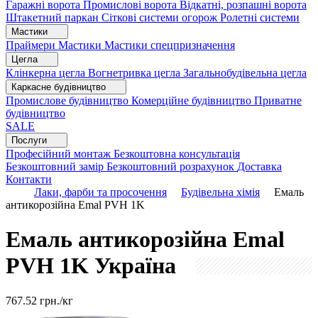
Гаражні ворота
Промислові ворота
Відкатні, розпашні ворота
Штакетний паркан
Сіткові системи огорож
Ролетні системи
Мастики
Праймери
Мастики
Мастики спецпризначення
Цегла
Клінкерна цегла
Вогнетривка цегла
Загальнобудівельна цегла
Каркасне будівництво
Промислове будівництво
Комерційне будівництво
Приватне
будівництво
SALE
Послуги
Професійний монтаж
Безкоштовна консультація
Безкоштовний замір
Безкоштовний розрахунок
Доставка
Контакти
Лаки, фарби та просочення
Будівельна хімія
Емаль
антикорозійна Emal PVH 1K
Емаль антикорозійна Emal
PVH 1K
Україна
767.52
грн./кг