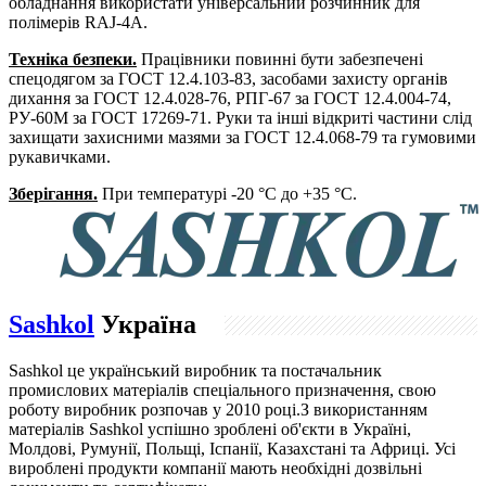
обладнання використати універсальний розчинник для
полімерів RAJ-4A.
Техніка безпеки.
Працівники повинні бути забезпечені
спецодягом за ГОСТ 12.4.103-83, засобами захисту органів
дихання за ГОСТ 12.4.028-76, РПГ-67 за ГОСТ 12.4.004-74,
РУ-60М за ГОСТ 17269-71. Руки та інші відкриті частини слід
захищати захисними мазями за ГОСТ 12.4.068-79 та гумовими
рукавичками.
Зберігання.
При температурі -20 °С до +35 °С.
Sashkol
Україна
Sashkol це український виробник та постачальник
промислових матеріалів спеціального призначення, свою
роботу виробник розпочав у 2010 році.З використанням
матеріалів Sashkol успішно зроблені об'єкти в Україні,
Молдові, Румунії, Польщі, Іспанії, Казахстані та Африці. Усі
вироблені продукти компанії мають необхідні дозвільні