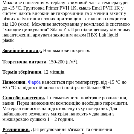
Можливе нанесення матеріалу в зимовий час за температури
до -15 °С. Грунтовка Primer PVH 1K, емаль Emal PVH 1K у
системі дають високий антикорозійний та хімічний захист у
різних кліматичних зонах при товщині загального покриття
від 120 (мкм). Можливе застосування у комплексі із системою
"холодне цинкування" Silano Zn. При підвищеному хімічному
навантаженні, армувати захисним лаком ПВХ Lak liguid
plastic.
Зовнішній вигляд.
Напівматове покриття.
2
Теоретична витрата.
150-200 (г/м
).
Термін зберігання.
12 місяців.
Нанесення.
Фарба
наноситься при температурі від -15 °С до
+35 °С та відносній вологості повітря не більше 90%.
Способи нанесення.
Пневматичне та повітряне розпилення,
валик. Перед нанесенням композицію необхідно перемішати.
Матеріал наносять на підготовлену суху поверхню. Для
найкращого результату матеріал наносять у два шари з
міжшаровою сушкою 1 – 2 години.
Розчинники.
Для регулювання в'язкості та очищення