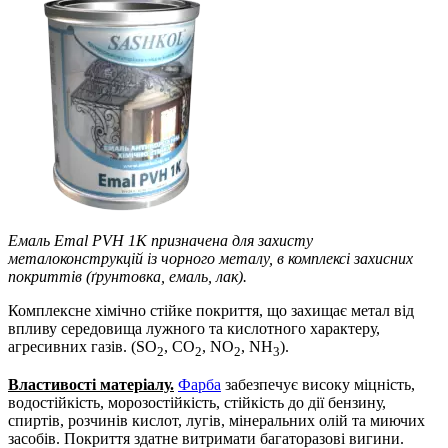
Емаль Emal PVH 1K призначена для захисту
металоконструкцій із чорного металу, в комплексі захисних
покриттів (ґрунтовка, емаль, лак).
Комплексне хімічно стійке покриття, що захищає метал від
впливу середовища лужного та кислотного характеру,
агресивних газів. (SO
, CO
, NO
, NH
).
2
2
2
3
Властивості матеріалу.
Фарба
забезпечує високу міцність,
водостійкість, морозостійкість, стійкість до дії бензину,
спиртів, розчинів кислот, лугів, мінеральних олій та миючих
засобів. Покриття здатне витримати багаторазові вигини.