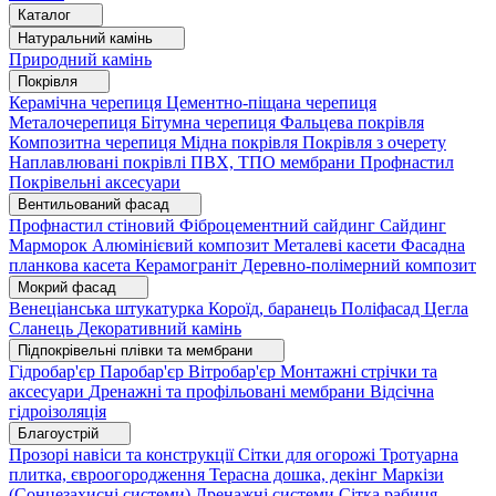
Каталог
Натуральний камінь
Природний камінь
Покрівля
Керамічна черепиця
Цементно-піщана черепиця
Металочерепиця
Бітумна черепиця
Фальцева покрівля
Композитна черепиця
Мідна покрівля
Покрівля з очерету
Наплавлювані покрівлі
ПВХ, ТПО мембрани
Профнастил
Покрівельні аксесуари
Вентильований фасад
Профнастил стіновий
Фіброцементний сайдинг
Сайдинг
Марморок
Алюмінієвий композит
Металеві касети
Фасадна
планкова касета
Керамограніт
Деревно-полімерний композит
Мокрий фасад
Венеціанська штукатурка
Короїд, баранець
Поліфасад
Цегла
Сланець
Декоративний камінь
Підпокрівельні плівки та мембрани
Гідробар'єр
Паробар'єр
Вітробар'єр
Монтажні стрічки та
аксесуари
Дренажні та профільовані мембрани
Відсічна
гідроізоляція
Благоустрій
Прозорі навіси та конструкції
Сітки для огорожі
Тротуарна
плитка, євроогородження
Терасна дошка, декінг
Маркізи
(Сонцезахисні системи)
Дренажні системи
Сітка рабиця