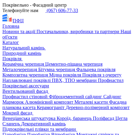
Покрівельно - Фасадний центр
Телефонуйте нам
(067) 606-77-33
ПФЦ
Головна
Новини та акції
Постачальники, виробники та партнери
Наші
об'єкти
Каталог
Натуральний камінь
Природний камінь
Покрівля
Керамічна черепиця
Цементно-піщана черепиця
Металочерепиця
Бітумна черепиця
Фальцева покрівля
Композитна черепиця
Мідна покрівля
Покрівля з очерету
Наплавлювані покрівлі
ПВХ, ТПО мембрани
Профнастил
Покрівельні аксесуари
Вентильований фасад
Профнастил стіновий
Фіброцементний сайдинг
Сайдинг
Марморок
Алюмінієвий композит
Металеві касети
Фасадна
планкова касета
Керамограніт
Деревно-полімерний композит
Мокрий фасад
Венеціанська штукатурка
Короїд, баранець
Поліфасад
Цегла
Сланець
Декоративний камінь
Підпокрівельні плівки та мембрани
Гідробар'єр
Паробар'єр
Вітробар'єр
Монтажні стрічки та