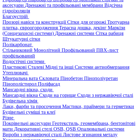
аксесуари
Дренажні та профільовані мембрани
Відсічна
гідроізоляція
Благоустрій
Прозорі навіси та конструкції
Сітки для огорожі
Тротуарна
плитка, євроогородження
Терасна дошка, декінг
Маркізи
(Сонцезахисні системи)
Дренажні системи
Сітка рабиця
Штукатурні сітки
Полікарбонат
Стільниковий
Монолітний
Профільований
ПВХ-лист
профільований
Водостічні системи
Пластикові
Сталеві
Мідні та інші
Системи антиобмерзання
Утеплювачі
Мінеральна вата
Скловата
Пінобетон
Пінополіуретан
Пінополістирол
Поліфасад
Мансардні вікна, сходи
Мансардні вікна
Сходи на горище
Сходи з нержавіючої сталі
Будівельна хімія
Лаки, фарби та просочення
Мастики, праймери та герметики
Будівельні суміші та клеї
Різне
Покрівельні аксесуари
Геотекстиль, геомембрана, бентонітові
мати
Декоративні стелі
OSB, QSB
Опалювальні системи
Вироби з нержавіючої сталі
Листове згинання металу