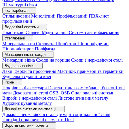
Штукатурні сітки
Полікарбонат
Стільниковий
Монолітний
Профільований
ПВХ-лист
профільований
Водостічні системи
Пластикові
Сталеві
Мідні та інші
Системи антиобмерзання
Утеплювачі
Мінеральна вата
Скловата
Пінобетон
Пінополіуретан
Пінополістирол
Поліфасад
Мансардні вікна, сходи
Мансардні вікна
Сходи на горище
Сходи з нержавіючої сталі
Будівельна хімія
Лаки, фарби та просочення
Мастики, праймери та герметики
Будівельні суміші та клеї
Різне
Покрівельні аксесуари
Геотекстиль, геомембрана, бентонітові
мати
Декоративні стелі
OSB, QSB
Опалювальні системи
Вироби з нержавіючої сталі
Листове згинання металу
Художнє кування металу
Димарі та системи вентиляції
Димарі з нержавіючої сталі
Димарі з оцинкованої сталі
Прохідні покрівельні елементи
Печі
Воротні системи, ролети