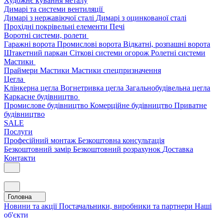
Художнє кування металу
Димарі та системи вентиляції
Димарі з нержавіючої сталі
Димарі з оцинкованої сталі
Прохідні покрівельні елементи
Печі
Воротні системи, ролети
Гаражні ворота
Промислові ворота
Відкатні, розпашні ворота
Штакетний паркан
Сіткові системи огорож
Ролетні системи
Мастики
Праймери
Мастики
Мастики спецпризначення
Цегла
Клінкерна цегла
Вогнетривка цегла
Загальнобудівельна цегла
Каркасне будівництво
Промислове будівництво
Комерційне будівництво
Приватне
будівництво
SALE
Послуги
Професійний монтаж
Безкоштовна консультація
Безкоштовний замір
Безкоштовний розрахунок
Доставка
Контакти
Головна
Новини та акції
Постачальники, виробники та партнери
Наші
об'єкти