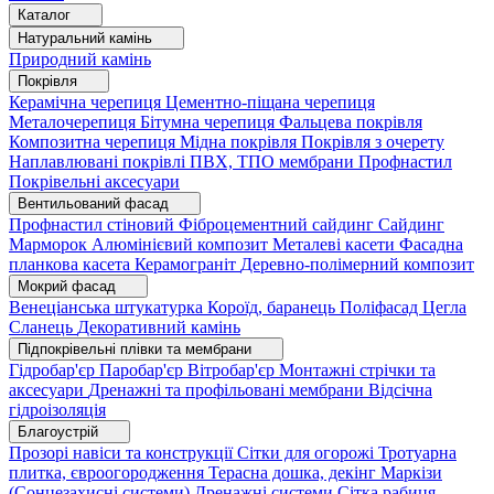
Каталог
Натуральний камінь
Природний камінь
Покрівля
Керамічна черепиця
Цементно-піщана черепиця
Металочерепиця
Бітумна черепиця
Фальцева покрівля
Композитна черепиця
Мідна покрівля
Покрівля з очерету
Наплавлювані покрівлі
ПВХ, ТПО мембрани
Профнастил
Покрівельні аксесуари
Вентильований фасад
Профнастил стіновий
Фіброцементний сайдинг
Сайдинг
Марморок
Алюмінієвий композит
Металеві касети
Фасадна
планкова касета
Керамограніт
Деревно-полімерний композит
Мокрий фасад
Венеціанська штукатурка
Короїд, баранець
Поліфасад
Цегла
Сланець
Декоративний камінь
Підпокрівельні плівки та мембрани
Гідробар'єр
Паробар'єр
Вітробар'єр
Монтажні стрічки та
аксесуари
Дренажні та профільовані мембрани
Відсічна
гідроізоляція
Благоустрій
Прозорі навіси та конструкції
Сітки для огорожі
Тротуарна
плитка, євроогородження
Терасна дошка, декінг
Маркізи
(Сонцезахисні системи)
Дренажні системи
Сітка рабиця