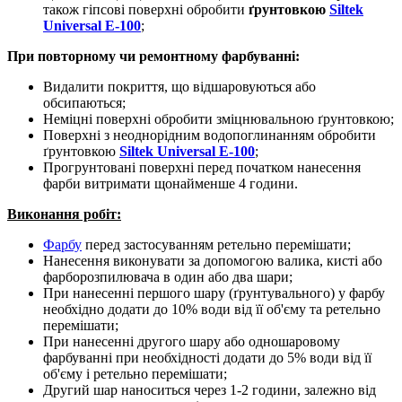
також гіпсові поверхні обробити
ґрунтовкою
Siltek
Universal E-100
;
При повторному чи ремонтному фарбуванні:
Видалити покриття, що відшаровуються або
обсипаються;
Неміцні поверхні обробити зміцнювальною ґрунтовкою;
Поверхні з неоднорідним водопоглинанням обробити
ґрунтовкою
Siltek Universal E-100
;
Прогрунтовані поверхні перед початком нанесення
фарби витримати щонайменше 4 години.
Виконання робіт:
Фарбу
перед застосуванням ретельно перемішати;
Нанесення виконувати за допомогою валика, кисті або
фарборозпилювача в один або два шари;
При нанесенні першого шару (ґрунтувального) у фарбу
необхідно додати до 10% води від її об'єму та ретельно
перемішати;
При нанесенні другого шару або одношаровому
фарбуванні при необхідності додати до 5% води від її
об'єму і ретельно перемішати;
Другий шар наноситься через 1-2 години, залежно від