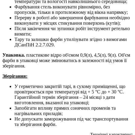
температури та вологості навколишнього середовища;
Фарбування стель виконувати рівномірно, без
пропусків, тільки в протилежному від вікна напрямку;
Перерву в роботі або завершення фарбування необхідно
виконувати у місцях стикування поверхонь (кутів);
Після закінчення чи зупинки робіт інструмент ретельно
вимити;
Тару та залишки фарби утилізувати згідно з вимогами
ДСанПіН 2.2.7.029.
Упаковка.
пластикове відро об'ємом 0,9(л), 4,5(л), 9(л). Об'єм
фарби в упаковці може змінюватись в залежності від умов її
зберігання.
Зберігання:
У герметично закритій тарі, в сухому приміщенні, що
провітрюється при температурі від + 5 °С до + 30 °С.
Гарантійний термін зберігання – 24 місяці з дати
виготовлення, вказаної на упаковці;
Запобігати впливу прямих сонячних променів та
нагрівальних приладів;
Не допускати заморожування під час транспортування
та зберігання фарби.
Технічні характерист