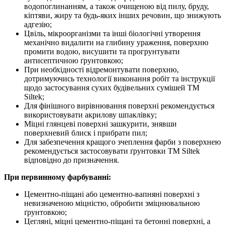
водопоглинанням, а також очищеною від пилу, бруду,
кіптяви, жиру та будь-яких інших речовин, що знижують
адгезію;
Цвіль, мікроорганізми та інші біологічні утворення
механічно видалити на глибину ураження, поверхню
промити водою, висушити та прогрунтувати
антисептичною ґрунтовкою;
При необхідності відремонтувати поверхню,
дотримуючись технології виконання робіт та інструкції
щодо застосування сухих будівельних сумішей ТМ
Siltek;
Для фінішного вирівнювання поверхні рекомендується
використовувати акрилову шпаклівку;
Міцні глянцеві поверхні зашкурити, знявши
поверхневий блиск і прибрати пил;
Для забезпечення кращого зчеплення фарби з поверхнею
рекомендується застосовувати ґрунтовки ТМ Siltek
відповідно до призначення.
При первинному фарбуванні:
Цементно-піщані або цементно-вапняні поверхні з
невизначеною міцністю, обробити зміцнювальною
ґрунтовкою;
Цегляні, міцні цементно-піщані та бетонні поверхні, а