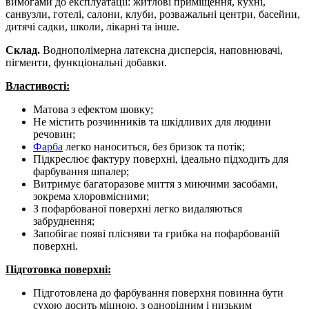
вимогами до експлуатації: житлові приміщення, кухні,
санвузли, готелі, салони, клуби, розважальні центри, басейни,
дитячі садки, школи, лікарні та інше.
Cклад.
Воднополімерна латексна дисперсія, наповнювачі,
пігменти, функціональні добавки.
Властивості:
Матова з ефектом шовку;
Не містить розчинників та шкідливих для людини
речовин;
Фарба
легко наноситься, без бризок та потік;
Підкреслює фактуру поверхні, ідеально підходить для
фарбування шпалер;
Витримує багаторазове миття з миючими засобами,
зокрема хлоровмісними;
З пофарбованої поверхні легко видаляються
забруднення;
Запобігає появі плісняви ​​та грибка на пофарбованій
поверхні.
Підготовка поверхні:
Підготовлена ​​до фарбування поверхня повинна бути
сухою досить міцною, з однорідним і низьким