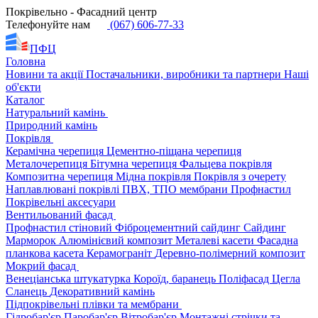
Покрівельно - Фасадний центр
Телефонуйте нам
(067) 606-77-33
ПФЦ
Головна
Новини та акції
Постачальники, виробники та партнери
Наші
об'єкти
Каталог
Натуральний камінь
Природний камінь
Покрівля
Керамічна черепиця
Цементно-піщана черепиця
Металочерепиця
Бітумна черепиця
Фальцева покрівля
Композитна черепиця
Мідна покрівля
Покрівля з очерету
Наплавлювані покрівлі
ПВХ, ТПО мембрани
Профнастил
Покрівельні аксесуари
Вентильований фасад
Профнастил стіновий
Фіброцементний сайдинг
Сайдинг
Марморок
Алюмінієвий композит
Металеві касети
Фасадна
планкова касета
Керамограніт
Деревно-полімерний композит
Мокрий фасад
Венеціанська штукатурка
Короїд, баранець
Поліфасад
Цегла
Сланець
Декоративний камінь
Підпокрівельні плівки та мембрани
Гідробар'єр
Паробар'єр
Вітробар'єр
Монтажні стрічки та