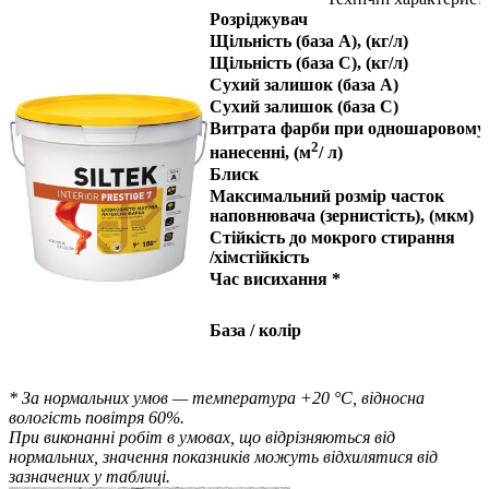
Розріджувач
Щільність (база А), (кг/л)
Щільність (база С), (кг/л)
Сухий залишок (база А)
Сухий залишок (база С)
Витрата фарби при одношаровому
2
нанесенні, (м
/ л)
Блиск
Максимальний розмір часток
наповнювача (зернистість), (мкм)
Стійкість до мокрого стирання
/
хімстійкість
Час висихання *
База / колір
* За нормальних умов — температура +20 °С, відносна
вологість повітря 60%.
При виконанні робіт в умовах, що відрізняються від
нормальних, значення показників можуть відхилятися від
зазначених у таблиці.