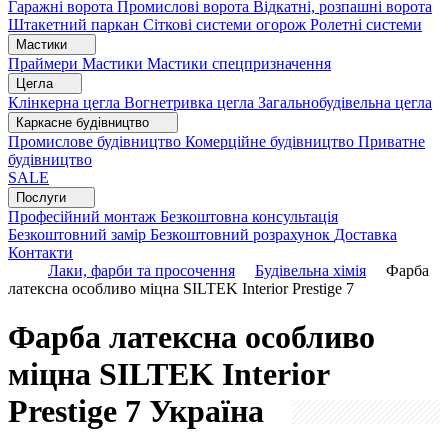
Гаражні ворота
Промислові ворота
Відкатні, розпашні ворота
Штакетний паркан
Сіткові системи огорож
Ролетні системи
Мастики
Праймери
Мастики
Мастики спецпризначення
Цегла
Клінкерна цегла
Вогнетривка цегла
Загальнобудівельна цегла
Каркасне будівництво
Промислове будівництво
Комерційне будівництво
Приватне
будівництво
SALE
Послуги
Професійний монтаж
Безкоштовна консультація
Безкоштовний замір
Безкоштовний розрахунок
Доставка
Контакти
Лаки, фарби та просочення
Будівельна хімія
Фарба
латексна особливо міцна SILTEK Interior Prestige 7
Фарба латексна особливо
міцна SILTEK Interior
Prestige 7
Україна