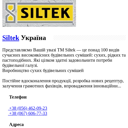
Siltek
Україна
Представляємо Вашій увазі ТМ Siltek — це понад 100 видів
сучасних високоякісних будівельних сумішей: сухих, рідких та
пастоподібних. Які цілком здатні задовольнити потреби
будівельної галузі.
Виробництво сухих будівельних сумішей
Постійне вдосконалення продукції, розробка нових рецептур,
залучення грамотних фахівців, впровадження інноваційни...
Телефон
+38 (056) 462-09-23
+38 (067) 606-77-33
Адреса