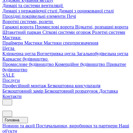
Художнє кування металу
Димарі та системи вентиляції
Димарі з нержавіючої сталі
Димарі з оцинкованої сталі
Прохідні покрівельні елементи
Печі
Воротні системи, ролети
Гаражні ворота
Промислові ворота
Відкатні, розпашні ворота
Штакетний паркан
Сіткові системи огорож
Ролетні системи
Мастики
Праймери
Мастики
Мастики спецпризначення
Цегла
Клінкерна цегла
Вогнетривка цегла
Загальнобудівельна цегла
Каркасне будівництво
Промислове будівництво
Комерційне будівництво
Приватне
будівництво
SALE
Послуги
Професійний монтаж
Безкоштовна консультація
Безкоштовний замір
Безкоштовний розрахунок
Доставка
Контакти
Головна
Новини та акції
Постачальники, виробники та партнери
Наші
об'єкти