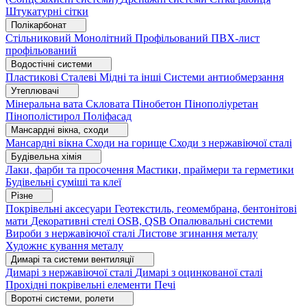
Штукатурні сітки
Полікарбонат
Стільниковий
Монолітний
Профільований
ПВХ-лист
профільований
Водостічні системи
Пластикові
Сталеві
Мідні та інші
Системи антиобмерзання
Утеплювачі
Мінеральна вата
Скловата
Пінобетон
Пінополіуретан
Пінополістирол
Поліфасад
Мансардні вікна, сходи
Мансардні вікна
Сходи на горище
Сходи з нержавіючої сталі
Будівельна хімія
Лаки, фарби та просочення
Мастики, праймери та герметики
Будівельні суміші та клеї
Різне
Покрівельні аксесуари
Геотекстиль, геомембрана, бентонітові
мати
Декоративні стелі
OSB, QSB
Опалювальні системи
Вироби з нержавіючої сталі
Листове згинання металу
Художнє кування металу
Димарі та системи вентиляції
Димарі з нержавіючої сталі
Димарі з оцинкованої сталі
Прохідні покрівельні елементи
Печі
Воротні системи, ролети