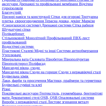
аксесуари
Дренажні та профільовані мембрани
Відсічна
гідроізоляція
Благоустрій
Прозорі навіси та конструкції
Сітки для огорожі
Тротуарна
плитка, євроогородження
Терасна дошка, декінг
Маркізи
(Сонцезахисні системи)
Дренажні системи
Сітка рабиця
Штукатурні сітки
Полікарбонат
Стільниковий
Монолітний
Профільований
ПВХ-лист
профільований
Водостічні системи
Пластикові
Сталеві
Мідні та інші
Системи антиобмерзання
Утеплювачі
Мінеральна вата
Скловата
Пінобетон
Пінополіуретан
Пінополістирол
Поліфасад
Мансардні вікна, сходи
Мансардні вікна
Сходи на горище
Сходи з нержавіючої сталі
Будівельна хімія
Лаки, фарби та просочення
Мастики, праймери та герметики
Будівельні суміші та клеї
Різне
Покрівельні аксесуари
Геотекстиль, геомембрана, бентонітові
мати
Декоративні стелі
OSB, QSB
Опалювальні системи
Вироби з нержавіючої сталі
Листове згинання металу