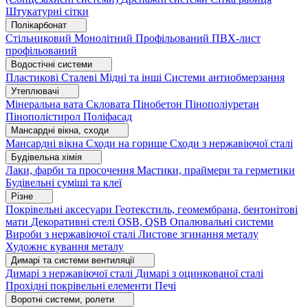
Штукатурні сітки
Полікарбонат
Стільниковий
Монолітний
Профільований
ПВХ-лист
профільований
Водостічні системи
Пластикові
Сталеві
Мідні та інші
Системи антиобмерзання
Утеплювачі
Мінеральна вата
Скловата
Пінобетон
Пінополіуретан
Пінополістирол
Поліфасад
Мансардні вікна, сходи
Мансардні вікна
Сходи на горище
Сходи з нержавіючої сталі
Будівельна хімія
Лаки, фарби та просочення
Мастики, праймери та герметики
Будівельні суміші та клеї
Різне
Покрівельні аксесуари
Геотекстиль, геомембрана, бентонітові
мати
Декоративні стелі
OSB, QSB
Опалювальні системи
Вироби з нержавіючої сталі
Листове згинання металу
Художнє кування металу
Димарі та системи вентиляції
Димарі з нержавіючої сталі
Димарі з оцинкованої сталі
Прохідні покрівельні елементи
Печі
Воротні системи, ролети