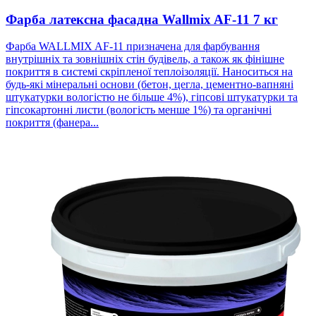
Фарба латексна фасадна Wallmix AF-11 7 кг
Фарба WALLMIX AF-11 призначена для фарбування
внутрішніх та зовнішніх стін будівель, а також як фінішне
покриття в системі скріпленої теплоізоляції. Наноситься на
будь-які мінеральні основи (бетон, цегла, цементно-вапняні
штукатурки вологістю не більше 4%), гіпсові штукатурки та
гіпсокартонні листи (вологість менше 1%) та органічні
покриття (фанера...