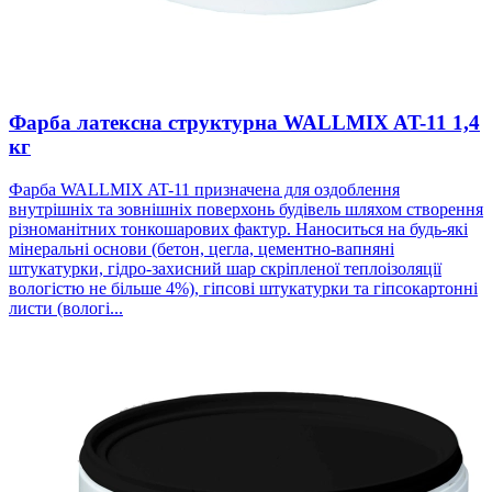
Фарба латексна структурна WALLMIX AT-11 1,4
кг
Фарба WALLMIX AT-11 призначена для оздоблення
внутрішніх та зовнішніх поверхонь будівель шляхом створення
різноманітних тонкошарових фактур. Наноситься на будь-які
мінеральні основи (бетон, цегла, цементно-вапняні
штукатурки, гідро-захисний шар скріпленої теплоізоляції
вологістю не більше 4%), гіпсові штукатурки та гіпсокартонні
листи (вологі...