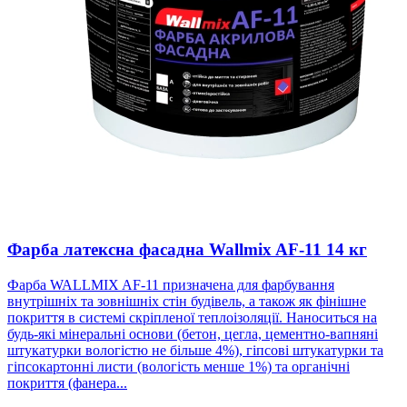
Фарба латексна фасадна Wallmix AF-11 14 кг
Фарба WALLMIX AF-11 призначена для фарбування
внутрішніх та зовнішніх стін будівель, а також як фінішне
покриття в системі скріпленої теплоізоляції. Наноситься на
будь-які мінеральні основи (бетон, цегла, цементно-вапняні
штукатурки вологістю не більше 4%), гіпсові штукатурки та
гіпсокартонні листи (вологість менше 1%) та органічні
покриття (фанера...