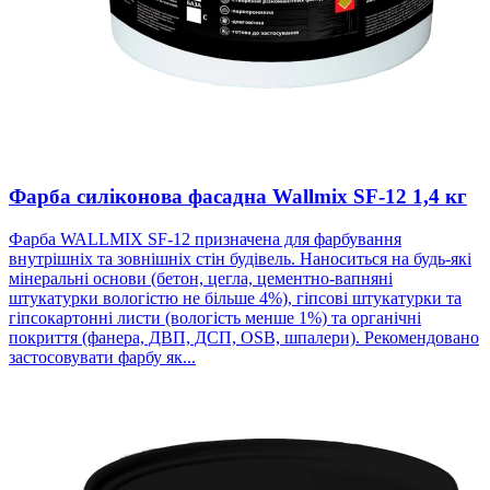
Фарба силіконова фасадна Wallmix SF-12 1,4 кг
Фарба WALLMIX SF-12 призначена для фарбування
внутрішніх та зовнішніх стін будівель. Наноситься на будь-які
мінеральні основи (бетон, цегла, цементно-вапняні
штукатурки вологістю не більше 4%), гіпсові штукатурки та
гіпсокартонні листи (вологість менше 1%) та органічні
покриття (фанера, ДВП, ДСП, OSB, шпалери). Рекомендовано
застосовувати фарбу як...