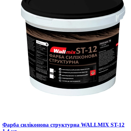
Фарба силіконова структурна WALLMIX ST-12