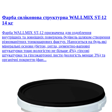
Фарба силіконова структурна WALLMIX ST-12
14 кг
Фарба WALLMIX ST-12 призначена для оздоблення
внутрішніх та зовнішніх поверхонь будівель шляхом створення
різноманітних тонкошарових фактур. Наноситься на будь-які
мінеральні основи (бетон, цегла, цементно-вапняні
штукатурки тощо вологістю не більше 4%), гіпсові
штукатурки та гіпсокартонні листи (вологість менше 3%) та
органічні покриття (фан...