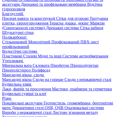
аксесуари
Дренажні та профільовані мембрани
Відсічна
гідроізоляція
Благоустрій
Прозорі навіси та конструкції
Сітки для огорожі
Тротуарна
плитка, євроогородження
Терасна дошка, декінг
Маркізи
(Сонцезахисні системи)
Дренажні системи
Сітка рабиця
Штукатурні сітки
Полікарбонат
Стільниковий
Монолітний
Профільований
ПВХ-лист
профільований
Водостічні системи
Пластикові
Сталеві
Мідні та інші
Системи антиобмерзання
Утеплювачі
Мінеральна вата
Скловата
Пінобетон
Пінополіуретан
Пінополістирол
Поліфасад
Мансардні вікна, сходи
Мансардні вікна
Сходи на горище
Сходи з нержавіючої сталі
Будівельна хімія
Лаки, фарби та просочення
Мастики, праймери та герметики
Будівельні суміші та клеї
Різне
Покрівельні аксесуари
Геотекстиль, геомембрана, бентонітові
мати
Декоративні стелі
OSB, QSB
Опалювальні системи
Вироби з нержавіючої сталі
Листове згинання металу