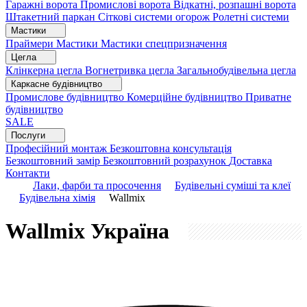
Гаражні ворота
Промислові ворота
Відкатні, розпашні ворота
Штакетний паркан
Сіткові системи огорож
Ролетні системи
Мастики
Праймери
Мастики
Мастики спецпризначення
Цегла
Клінкерна цегла
Вогнетривка цегла
Загальнобудівельна цегла
Каркасне будівництво
Промислове будівництво
Комерційне будівництво
Приватне
будівництво
SALE
Послуги
Професійний монтаж
Безкоштовна консультація
Безкоштовний замір
Безкоштовний розрахунок
Доставка
Контакти
Лаки, фарби та просочення
Будівельні суміші та клеї
Будівельна хімія
Wallmix
Wallmix
Україна