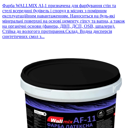
Фарба WALLMIX AI-1 призначена для фарбування стін та
стелі всередині будівель і споруд в місцях з помірним
експлуатаційним навантаженням. Наноситься на будь-які
мінеральні поверхні на основі цементу, гіпсу та вапна, а також
на органічні основи (фанера, ДВП, ДСП, OSB, шпалери).
Стійка до вологого протирання.Склад. Водна дисперсія
синтетичних смол з...