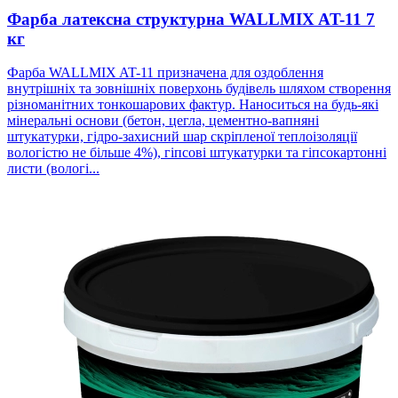
Фарба латексна структурна WALLMIX AT-11 7
кг
Фарба WALLMIX AT-11 призначена для оздоблення
внутрішніх та зовнішніх поверхонь будівель шляхом створення
різноманітних тонкошарових фактур. Наноситься на будь-які
мінеральні основи (бетон, цегла, цементно-вапняні
штукатурки, гідро-захисний шар скріпленої теплоізоляції
вологістю не більше 4%), гіпсові штукатурки та гіпсокартонні
листи (вологі...