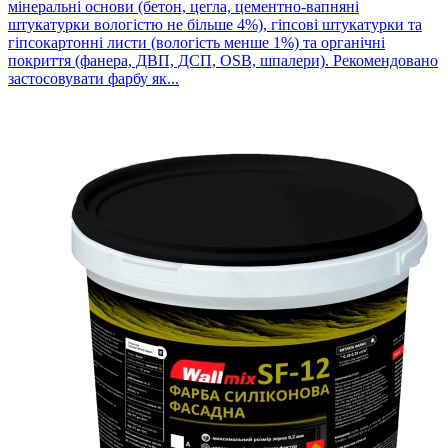
мінеральні основи (бетон, цегла, цементно-вапняні
штукатурки вологістю не більше 4%), гіпсові штукатурки та
гіпсокартонні листи (вологість менше 1%) та органічні
покриття (фанера, ДВП, ДСП, OSB, шпалери). Рекомендовано
застосовувати фарбу як...