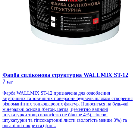
Фарба силіконова структурна WALLMIX ST-12
7 кг
Фарба WALLMIX ST-12 призначена для оздоблення
внутрішніх та зовнішніх поверхонь будівель шляхом створення
різноманітних тонкошарових фактур. Наноситься на будь-які
мінеральні основи (бетон, цегла, цементно-вапняні
штукатурки тощо вологістю не більше 4%), гіпсові
штукатурки та гіпсокартонні листи (вологість менше 3%) та
органічні покриття (фан...