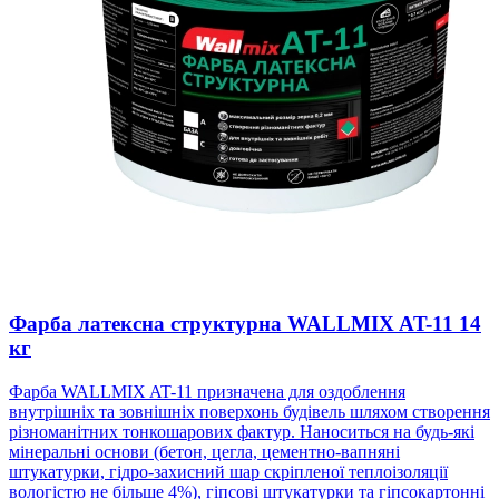
Фарба латексна структурна WALLMIX AT-11 14
кг
Фарба WALLMIX AT-11 призначена для оздоблення
внутрішніх та зовнішніх поверхонь будівель шляхом створення
різноманітних тонкошарових фактур. Наноситься на будь-які
мінеральні основи (бетон, цегла, цементно-вапняні
штукатурки, гідро-захисний шар скріпленої теплоізоляції
вологістю не більше 4%), гіпсові штукатурки та гіпсокартонні