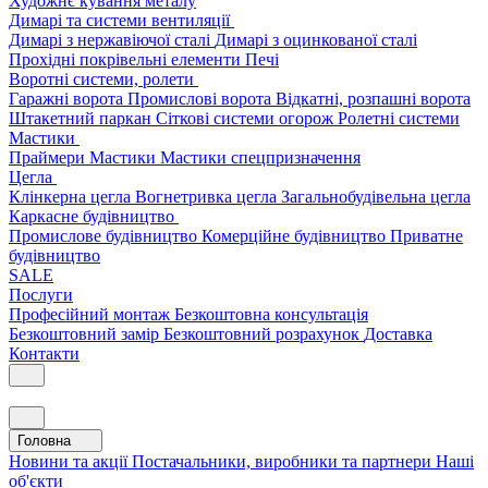
Художнє кування металу
Димарі та системи вентиляції
Димарі з нержавіючої сталі
Димарі з оцинкованої сталі
Прохідні покрівельні елементи
Печі
Воротні системи, ролети
Гаражні ворота
Промислові ворота
Відкатні, розпашні ворота
Штакетний паркан
Сіткові системи огорож
Ролетні системи
Мастики
Праймери
Мастики
Мастики спецпризначення
Цегла
Клінкерна цегла
Вогнетривка цегла
Загальнобудівельна цегла
Каркасне будівництво
Промислове будівництво
Комерційне будівництво
Приватне
будівництво
SALE
Послуги
Професійний монтаж
Безкоштовна консультація
Безкоштовний замір
Безкоштовний розрахунок
Доставка
Контакти
Головна
Новини та акції
Постачальники, виробники та партнери
Наші
об'єкти