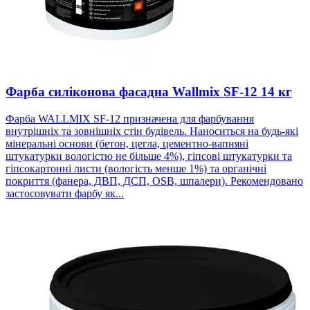
Фарба силіконова фасадна Wallmix SF-12 14 кг
Фарба WALLMIX SF-12 призначена для фарбування
внутрішніх та зовнішніх стін будівель. Наноситься на будь-які
мінеральні основи (бетон, цегла, цементно-вапняні
штукатурки вологістю не більше 4%), гіпсові штукатурки та
гіпсокартонні листи (вологість менше 1%) та органічні
покриття (фанера, ДВП, ДСП, OSB, шпалери). Рекомендовано
застосовувати фарбу як...