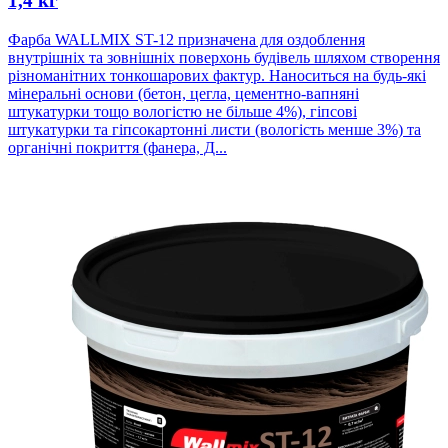
1,4 кг
Фарба WALLMIX ST-12 призначена для оздоблення
внутрішніх та зовнішніх поверхонь будівель шляхом створення
різноманітних тонкошарових фактур. Наноситься на будь-які
мінеральні основи (бетон, цегла, цементно-вапняні
штукатурки тощо вологістю не більше 4%), гіпсові
штукатурки та гіпсокартонні листи (вологість менше 3%) та
органічні покриття (фанера, Д...