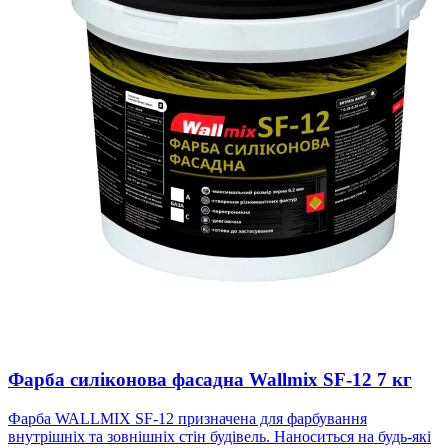
Фарба силіконова фасадна Wallmix SF-12 7 кг
Фарба WALLMIX SF-12 призначена для фарбування
внутрішніх та зовнішніх стін будівель. Наноситься на будь-які