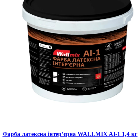
Фарба латексна інтер’єрна WALLMIX AI-1 1,4 кг