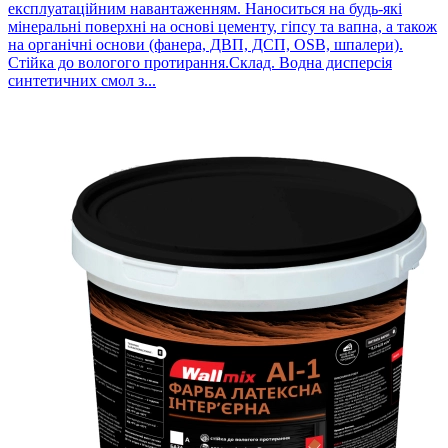
експлуатаційним навантаженням. Наноситься на будь-які
мінеральні поверхні на основі цементу, гіпсу та вапна, а також
на органічні основи (фанера, ДВП, ДСП, OSB, шпалери).
Стійка до вологого протирання.Склад. Водна дисперсія
синтетичних смол з...