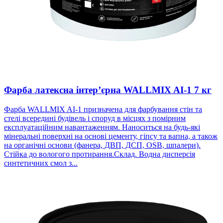
Фарба латексна інтер’єрна WALLMIX AI-1 7 кг
Фарба WALLMIX AI-1 призначена для фарбування стін та
стелі всередині будівель і споруд в місцях з помірним
експлуатаційним навантаженням. Наноситься на будь-які
мінеральні поверхні на основі цементу, гіпсу та вапна, а також
на органічні основи (фанера, ДВП, ДСП, OSB, шпалери).
Стійка до вологого протирання.Склад. Водна дисперсія
синтетичних смол з...