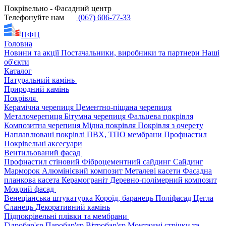
Покрівельно - Фасадний центр
Телефонуйте нам
(067) 606-77-33
ПФЦ
Головна
Новини та акції
Постачальники, виробники та партнери
Наші
об'єкти
Каталог
Натуральний камінь
Природний камінь
Покрівля
Керамічна черепиця
Цементно-піщана черепиця
Металочерепиця
Бітумна черепиця
Фальцева покрівля
Композитна черепиця
Мідна покрівля
Покрівля з очерету
Наплавлювані покрівлі
ПВХ, ТПО мембрани
Профнастил
Покрівельні аксесуари
Вентильований фасад
Профнастил стіновий
Фіброцементний сайдинг
Сайдинг
Марморок
Алюмінієвий композит
Металеві касети
Фасадна
планкова касета
Керамограніт
Деревно-полімерний композит
Мокрий фасад
Венеціанська штукатурка
Короїд, баранець
Поліфасад
Цегла
Сланець
Декоративний камінь
Підпокрівельні плівки та мембрани
Гідробар'єр
Паробар'єр
Вітробар'єр
Монтажні стрічки та