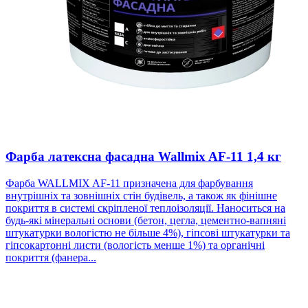
Фарба латексна фасадна Wallmix AF-11 1,4 кг
Фарба WALLMIX AF-11 призначена для фарбування
внутрішніх та зовнішніх стін будівель, а також як фінішне
покриття в системі скріпленої теплоізоляції. Наноситься на
будь-які мінеральні основи (бетон, цегла, цементно-вапняні
штукатурки вологістю не більше 4%), гіпсові штукатурки та
гіпсокартонні листи (вологість менше 1%) та органічні
покриття (фанера...