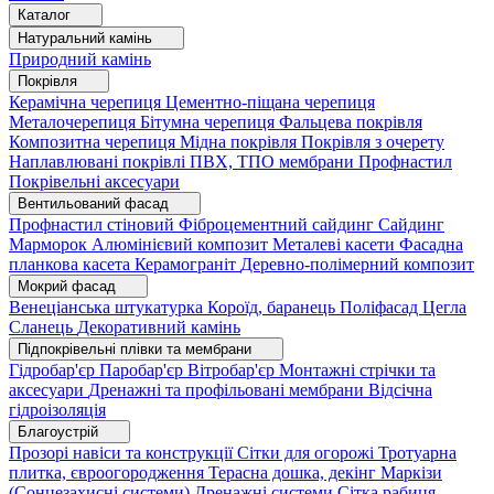
Каталог
Натуральний камінь
Природний камінь
Покрівля
Керамічна черепиця
Цементно-піщана черепиця
Металочерепиця
Бітумна черепиця
Фальцева покрівля
Композитна черепиця
Мідна покрівля
Покрівля з очерету
Наплавлювані покрівлі
ПВХ, ТПО мембрани
Профнастил
Покрівельні аксесуари
Вентильований фасад
Профнастил стіновий
Фіброцементний сайдинг
Сайдинг
Марморок
Алюмінієвий композит
Металеві касети
Фасадна
планкова касета
Керамограніт
Деревно-полімерний композит
Мокрий фасад
Венеціанська штукатурка
Короїд, баранець
Поліфасад
Цегла
Сланець
Декоративний камінь
Підпокрівельні плівки та мембрани
Гідробар'єр
Паробар'єр
Вітробар'єр
Монтажні стрічки та
аксесуари
Дренажні та профільовані мембрани
Відсічна
гідроізоляція
Благоустрій
Прозорі навіси та конструкції
Сітки для огорожі
Тротуарна
плитка, євроогородження
Терасна дошка, декінг
Маркізи
(Сонцезахисні системи)
Дренажні системи
Сітка рабиця