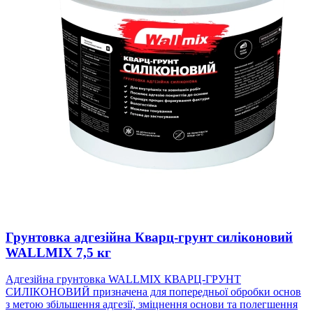
Грунтовка адгезійна Кварц-грунт силіконовий
WALLMIX 7,5 кг
Адгезійна грунтовка WALLMIX КВАРЦ-ГРУНТ
СИЛІКОНОВИЙ призначена для попередньої обробки основ
з метою збільшення адгезії, зміцнення основи та полегшення