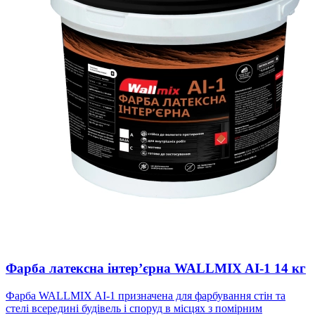
Фарба латексна інтер’єрна WALLMIX AI-1 14 кг
Фарба WALLMIX AI-1 призначена для фарбування стін та
стелі всередині будівель і споруд в місцях з помірним