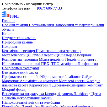
Покрівельно - Фасадний центр
Телефонуйте нам
(067) 606-77-33
ПФЦ
Головна
Новини та акції
Постачальники, виробники та партнери
Наші
об'єкти
Каталог
Натуральний камінь
Природний камінь
Покрівля
Керамічна черепиця
Цементно-піщана черепиця
Металочерепиця
Бітумна черепиця
Фальцева покрівля
Композитна черепиця
Мідна покрівля
Покрівля з очерету
Наплавлювані покрівлі
ПВХ, ТПО мембрани
Профнастил
Покрівельні аксесуари
Вентильований фасад
Профнастил стіновий
Фіброцементний сайдинг
Сайдинг
Марморок
Алюмінієвий композит
Металеві касети
Фасадна
планкова касета
Керамограніт
Деревно-полімерний композит
Мокрий фасад
Венеціанська штукатурка
Короїд, баранець
Поліфасад
Цегла
Сланець
Декоративний камінь
Підпокрівельні плівки та мембрани
Гідробар'єр
Паробар'єр
Вітробар'єр
Монтажні стрічки та