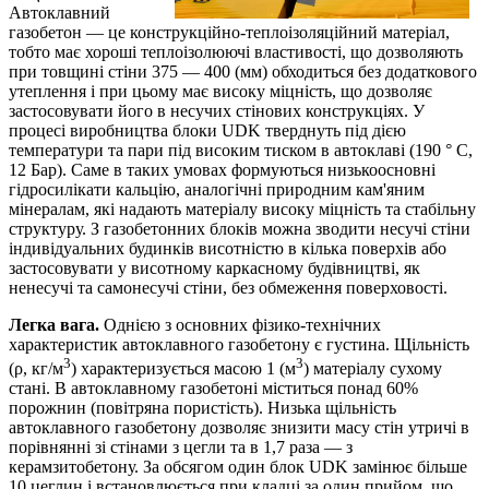
Автоклавний
газобетон — це конструкційно-теплоізоляційний матеріал,
тобто має хороші теплоізолюючі властивості, що дозволяють
при товщині стіни 375 — 400 (мм) обходиться без додаткового
утеплення і при цьому має високу міцність, що дозволяє
застосовувати його в несучих стінових конструкціях. У
процесі виробництва блоки UDK тверднуть під дією
температури та пари під високим тиском в автоклаві (190 ° С,
12 Бар). Саме в таких умовах формуються низькоосновні
гідросилікати кальцію, аналогічні природним кам'яним
мінералам, які надають матеріалу високу міцність та стабільну
структуру. З газобетонних блоків можна зводити несучі стіни
індивідуальних будинків висотністю в кілька поверхів або
застосовувати у висотному каркасному будівництві, як
ненесучі та самонесучі стіни, без обмеження поверховості.
Легка вага.
Однією з основних фізико-технічних
характеристик автоклавного газобетону є густина. Щільність
3
3
(ρ, кг/м
) характеризується масою 1 (м
) матеріалу сухому
стані. В автоклавному газобетоні міститься понад 60%
порожнин (повітряна пористість). Низька щільність
автоклавного газобетону дозволяє знизити масу стін утричі в
порівнянні зі стінами з цегли та в 1,7 раза — з
керамзитобетону. За обсягом один блок UDK замінює більше
10 цеглин і встановлюється при кладці за один прийом, що