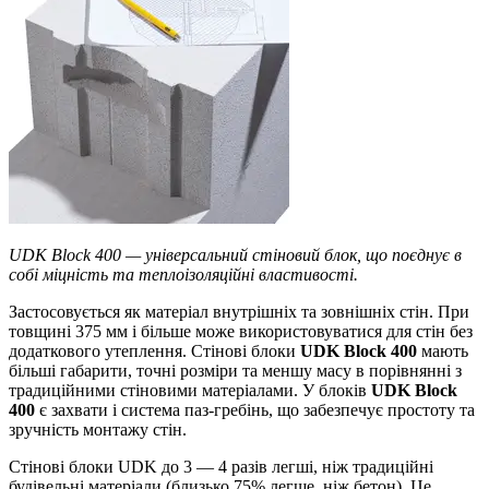
UDK Block 400 — універсальний стіновий блок, що поєднує в
собі міцність та теплоізоляційні властивості.
Застосовується як матеріал внутрішніх та зовнішніх стін. При
товщині 375 мм і більше може використовуватися для стін без
додаткового утеплення. Стінові блоки
UDK Block 400
мають
більші габарити, точні розміри та меншу масу в порівнянні з
традиційними стіновими матеріалами. У блоків
UDK Block
400
є захвати і система паз-гребінь, що забезпечує простоту та
зручність монтажу стін.
Стінові блоки UDK до 3 — 4 разів легші, ніж традиційні
будівельні матеріали (близько 75% легше, ніж бетон). Це