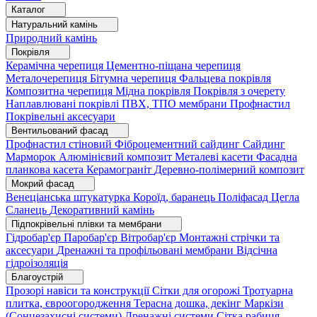
Каталог
Натуральний камінь
Природний камінь
Покрівля
Керамічна черепиця
Цементно-піщана черепиця
Металочерепиця
Бітумна черепиця
Фальцева покрівля
Композитна черепиця
Мідна покрівля
Покрівля з очерету
Наплавлювані покрівлі
ПВХ, ТПО мембрани
Профнастил
Покрівельні аксесуари
Вентильований фасад
Профнастил стіновий
Фіброцементний сайдинг
Сайдинг
Марморок
Алюмінієвий композит
Металеві касети
Фасадна
планкова касета
Керамограніт
Деревно-полімерний композит
Мокрий фасад
Венеціанська штукатурка
Короїд, баранець
Поліфасад
Цегла
Сланець
Декоративний камінь
Підпокрівельні плівки та мембрани
Гідробар'єр
Паробар'єр
Вітробар'єр
Монтажні стрічки та
аксесуари
Дренажні та профільовані мембрани
Відсічна
гідроізоляція
Благоустрій
Прозорі навіси та конструкції
Сітки для огорожі
Тротуарна
плитка, євроогородження
Терасна дошка, декінг
Маркізи
(Сонцезахисні системи)
Дренажні системи
Сітка рабиця