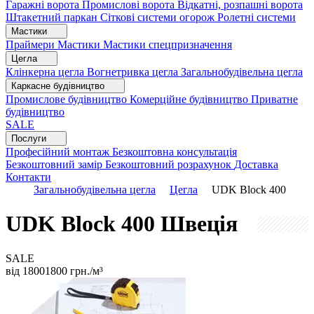
Гаражні ворота
Промислові ворота
Відкатні, розпашні ворота
Штакетний паркан
Сіткові системи огорож
Ролетні системи
Мастики
Праймери
Мастики
Мастики спецпризначення
Цегла
Клінкерна цегла
Вогнетривка цегла
Загальнобудівельна цегла
Каркасне будівництво
Промислове будівництво
Комерційне будівництво
Приватне
будівництво
SALE
Послуги
Професійний монтаж
Безкоштовна консультація
Безкоштовний замір
Безкоштовний розрахунок
Доставка
Контакти
Загальнобудівельна цегла
Цегла
UDK Block 400
UDK Block 400
Швеція
SALE
від
1800
1800
грн./м³