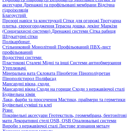
аксесуари
Дренажні та профільовані мембрани
Відсічна
гідроізоляція
Благоустрій
Прозорі навіси та конструкції
Сітки для огорожі
Тротуарна
плитка, євроогородження
Терасна дошка, декінг
Маркізи
(Сонцезахисні системи)
Дренажні системи
Сітка рабиця
Штукатурні сітки
Полікарбонат
Стільниковий
Монолітний
Профільований
ПВХ-лист
профільований
Водостічні системи
Пластикові
Сталеві
Мідні та інші
Системи антиобмерзання
Утеплювачі
Мінеральна вата
Скловата
Пінобетон
Пінополіуретан
Пінополістирол
Поліфасад
Мансардні вікна, сходи
Мансардні вікна
Сходи на горище
Сходи з нержавіючої сталі
Будівельна хімія
Лаки, фарби та просочення
Мастики, праймери та герметики
Будівельні суміші та клеї
Різне
Покрівельні аксесуари
Геотекстиль, геомембрана, бентонітові
мати
Декоративні стелі
OSB, QSB
Опалювальні системи
Вироби з нержавіючої сталі
Листове згинання металу