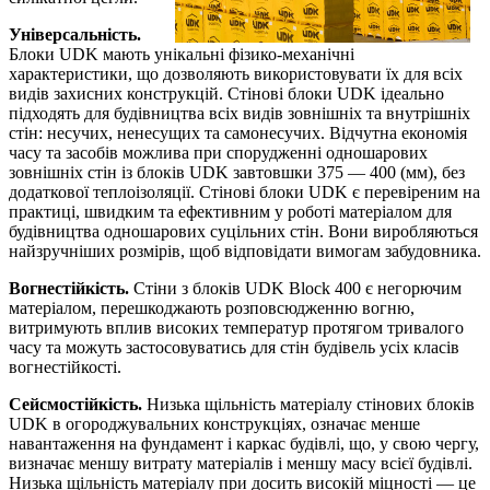
Універсальність.
Блоки UDK мають унікальні фізико-механічні
характеристики, що дозволяють використовувати їх для всіх
видів захисних конструкцій. Стінові блоки UDK ідеально
підходять для будівництва всіх видів зовнішніх та внутрішніх
стін: несучих, ненесущих та самонесучих. Відчутна економія
часу та засобів можлива при спорудженні одношарових
зовнішніх стін із блоків UDK завтовшки 375 — 400 (мм), без
додаткової теплоізоляції. Стінові блоки UDK є перевіреним на
практиці, швидким та ефективним у роботі матеріалом для
будівництва одношарових суцільних стін. Вони виробляються
найзручніших розмірів, щоб відповідати вимогам забудовника.
Вогнестійкість.
Стіни з блоків UDK Block 400 є негорючим
матеріалом, перешкоджають розповсюдженню вогню,
витримують вплив високих температур протягом тривалого
часу та можуть застосовуватись для стін будівель усіх класів
вогнестійкості.
Сейсмостійкість.
Низька щільність матеріалу стінових блоків
UDK в огороджувальних конструкціях, означає менше
навантаження на фундамент і каркас будівлі, що, у свою чергу,
визначає меншу витрату матеріалів і меншу масу всієї будівлі.
Низька щільність матеріалу при досить високій міцності — це