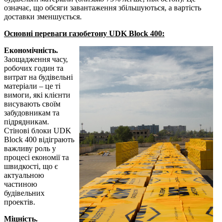
означає, що обсяги завантаження збільшуються, а вартість
доставки зменшується.
Основні переваги газобетону UDK Block 400:
Економічність.
Заощадження часу,
робочих годин та
витрат на будівельні
матеріали – це ті
вимоги, які клієнти
висувають своїм
забудовникам та
підрядникам.
Стінові блоки UDK
Block 400 відіграють
важливу роль у
процесі економії та
швидкості, що є
актуальною
частиною
будівельних
проектів.
Міцність.