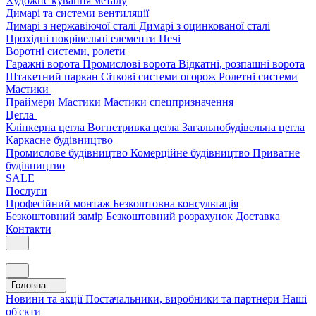
Художнє кування металу
Димарі та системи вентиляції
Димарі з нержавіючої сталі
Димарі з оцинкованої сталі
Прохідні покрівельні елементи
Печі
Воротні системи, ролети
Гаражні ворота
Промислові ворота
Відкатні, розпашні ворота
Штакетний паркан
Сіткові системи огорож
Ролетні системи
Мастики
Праймери
Мастики
Мастики спецпризначення
Цегла
Клінкерна цегла
Вогнетривка цегла
Загальнобудівельна цегла
Каркасне будівництво
Промислове будівництво
Комерційне будівництво
Приватне
будівництво
SALE
Послуги
Професійний монтаж
Безкоштовна консультація
Безкоштовний замір
Безкоштовний розрахунок
Доставка
Контакти
Головна
Новини та акції
Постачальники, виробники та партнери
Наші
об'єкти