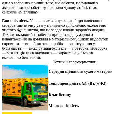
одна з головних причин того, що об'єкти, побудовані з
автоклавного газобетону, показали чудову стійкість до
сейсмічним впливам.
Екологічність.
У європейській декларації про навколишнє
середовище значну увагу приділено здійсненню екологічно
чистого будівництва, що не завдає шкоди здоров'ю людини.
Так, автоклавний газобетон при розгляді сумарного
навантаження на довкілля в матеріальному циклі: видобуток
сировини — виробництво виробів — застосування у
будівництві — експлуатація будівель — повторна переробка
— утилізація та складування — характеризується як
екологічно безпечний.
Технічні характеристики
Середня щільність сухого матеріалу
Теплопровідність (λ), (Вт/(м·K))
Клас бетону
Морозостійкість