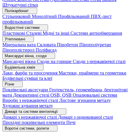
Штукатурні сітки
Полікарбонат
Стільниковий
Монолітний
Профільований
ПВХ-лист
профільований
Водостічні системи
Пластикові
Сталеві
Мідні та інші
Системи антиобмерзання
Утеплювачі
Мінеральна вата
Скловата
Пінобетон
Пінополіуретан
Пінополістирол
Поліфасад
Мансардні вікна, сходи
Мансардні вікна
Сходи на горище
Сходи з нержавіючої сталі
Будівельна хімія
Лаки, фарби та просочення
Мастики, праймери та герметики
Будівельні суміші та клеї
Різне
Покрівельні аксесуари
Геотекстиль, геомембрана, бентонітові
мати
Декоративні стелі
OSB, QSB
Опалювальні системи
Вироби з нержавіючої сталі
Листове згинання металу
Художнє кування металу
Димарі та системи вентиляції
Димарі з нержавіючої сталі
Димарі з оцинкованої сталі
Прохідні покрівельні елементи
Печі
Воротні системи, ролети