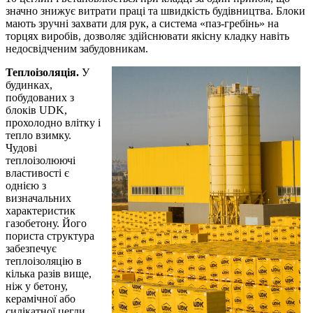
значно знижує витрати праці та швидкість будівництва. Блоки
мають зручні захвати для рук, а система «паз-гребінь» на
торцях виробів, дозволяє здійснювати якісну кладку навіть
недосвідченим забудовникам.
Теплоізоляція.
У
будинках,
побудованих з
блоків UDK,
прохолодно влітку і
тепло взимку.
Чудові
теплоізолюючі
властивості є
однією з
визначальних
характеристик
газобетону. Його
пориста структура
забезпечує
теплоізоляцію в
кілька разів вище,
ніж у бетону,
керамічної або
силікатної цегли.