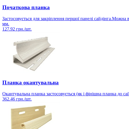
Початкова планка
Застосовується для закріплення першої панелі сайдінга.Можна
мм.
127.92
грн./шт.
Планка окантувальна
Окантувальна планка застосовується (як і фінішна планка до с
362.46
грн./шт.