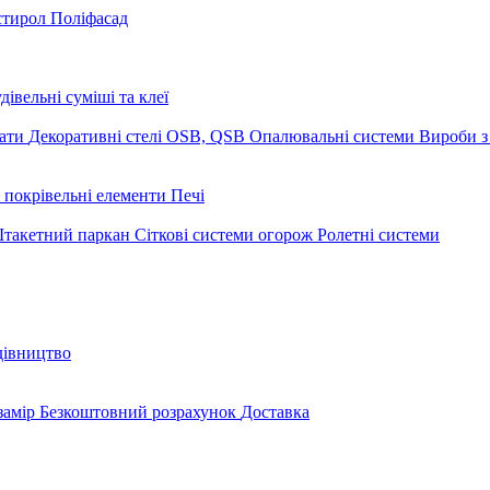
стирол
Поліфасад
дівельні суміші та клеї
мати
Декоративні стелі
OSB, QSB
Опалювальні системи
Вироби з
 покрівельні елементи
Печі
такетний паркан
Сіткові системи огорож
Ролетні системи
дівництво
замір
Безкоштовний розрахунок
Доставка