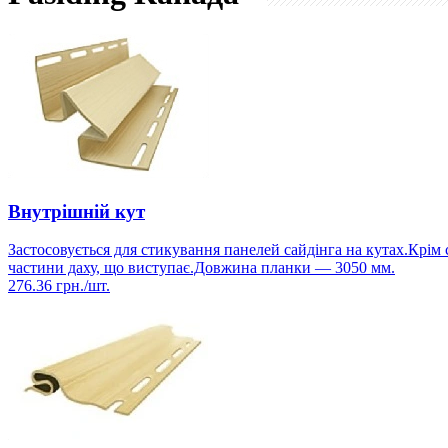
Внутрішній кут
Застосовується для стикування панелей сайдінга на кутах.Крім
частини даху, що виступає.Довжина планки — 3050 мм.
276.36
грн./шт.