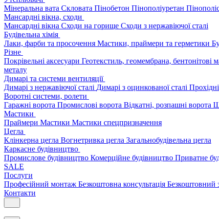
Мінеральна вата
Скловата
Пінобетон
Пінополіуретан
Пінополі
Мансардні вікна, сходи
Мансардні вікна
Сходи на горище
Сходи з нержавіючої сталі
Будівельна хімія
Лаки, фарби та просочення
Мастики, праймери та герметики
Бу
Різне
Покрівельні аксесуари
Геотекстиль, геомембрана, бентонітові 
металу
Димарі та системи вентиляції
Димарі з нержавіючої сталі
Димарі з оцинкованої сталі
Прохідні
Воротні системи, ролети
Гаражні ворота
Промислові ворота
Відкатні, розпашні ворота
Ш
Мастики
Праймери
Мастики
Мастики спецпризначення
Цегла
Клінкерна цегла
Вогнетривка цегла
Загальнобудівельна цегла
Каркасне будівництво
Промислове будівництво
Комерційне будівництво
Приватне бу
SALE
Послуги
Професійний монтаж
Безкоштовна консультація
Безкоштовний 
Контакти