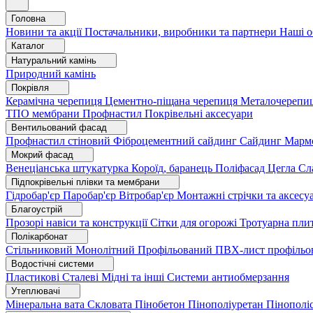
Головна
Новини та акції
Постачальники, виробники та партнери
Наші о
Каталог
Натуральний камінь
Природний камінь
Покрівля
Керамічна черепиця
Цементно-піщана черепиця
Металочерепи
ТПО мембрани
Профнастил
Покрівельні аксесуари
Вентильований фасад
Профнастил стіновий
Фіброцементний сайдинг
Сайдинг
Марм
Мокрий фасад
Венеціанська штукатурка
Короїд, баранець
Поліфасад
Цегла
Сл
Підпокрівельні плівки та мембрани
Гідробар'єр
Паробар'єр
Вітробар'єр
Монтажні стрічки та аксес
Благоустрій
Прозорі навіси та конструкції
Сітки для огорожі
Тротуарна пли
Полікарбонат
Стільниковий
Монолітний
Профільований
ПВХ-лист профільо
Водостічні системи
Пластикові
Сталеві
Мідні та інші
Системи антиобмерзання
Утеплювачі
Мінеральна вата
Скловата
Пінобетон
Пінополіуретан
Пінополі