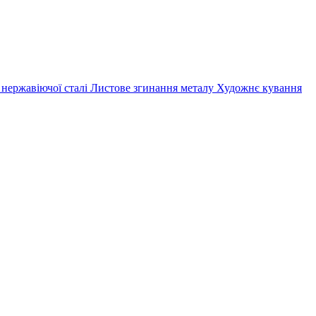
 нержавіючої сталі
Листове згинання металу
Художнє кування