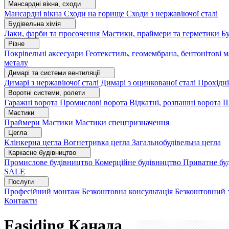
Мансардні вікна, сходи
Мансардні вікна
Сходи на горище
Сходи з нержавіючої сталі
Будівельна хімія
Лаки, фарби та просочення
Мастики, праймери та герметики
Бу
Різне
Покрівельні аксесуари
Геотекстиль, геомембрана, бентонітові 
металу
Димарі та системи вентиляції
Димарі з нержавіючої сталі
Димарі з оцинкованої сталі
Прохідні
Воротні системи, ролети
Гаражні ворота
Промислові ворота
Відкатні, розпашні ворота
Ш
Мастики
Праймери
Мастики
Мастики спецпризначення
Цегла
Клінкерна цегла
Вогнетривка цегла
Загальнобудівельна цегла
Каркасне будівництво
Промислове будівництво
Комерційне будівництво
Приватне бу
SALE
Послуги
Професійний монтаж
Безкоштовна консультація
Безкоштовний 
Контакти
Fasiding
Канада