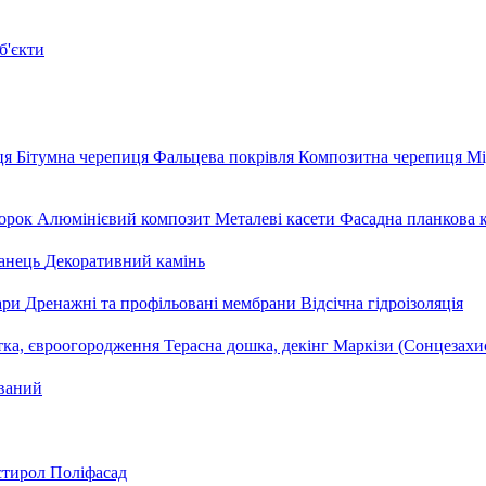
б'єкти
ця
Бітумна черепиця
Фальцева покрівля
Композитна черепиця
Мі
орок
Алюмінієвий композит
Металеві касети
Фасадна планкова 
анець
Декоративний камінь
уари
Дренажні та профільовані мембрани
Відсічна гідроізоляція
тка, євроогородження
Терасна дошка, декінг
Маркізи (Сонцезахи
ваний
стирол
Поліфасад