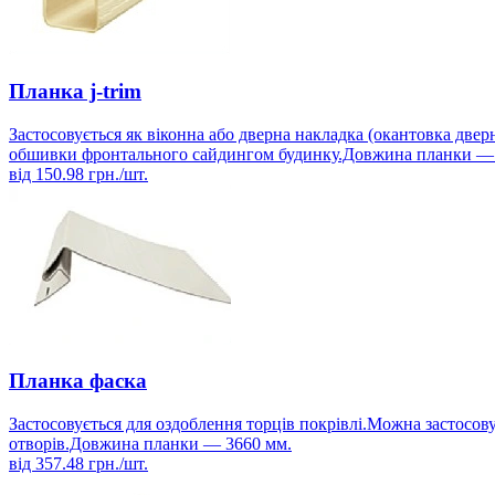
Планка j-trim
Застосовується як віконна або дверна накладка (окантовка двер
обшивки фронтального сайдингом будинку.Довжина планки —
від
150.98
грн./шт.
Планка фаска
Застосовується для оздоблення торців покрівлі.Можна застосову
отворів.Довжина планки — 3660 мм.
від
357.48
грн./шт.