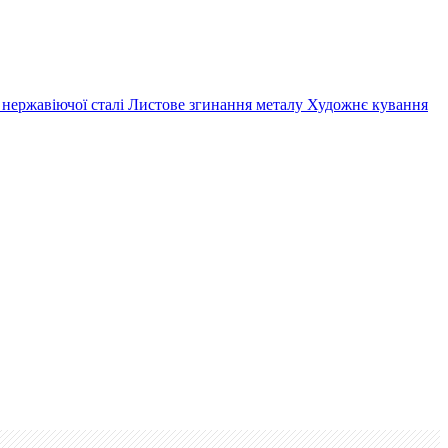
 нержавіючої сталі
Листове згинання металу
Художнє кування