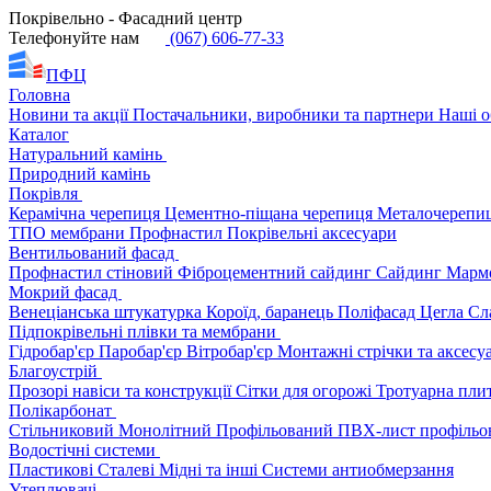
Покрівельно - Фасадний центр
Телефонуйте нам
(067) 606-77-33
ПФЦ
Головна
Новини та акції
Постачальники, виробники та партнери
Наші о
Каталог
Натуральний камінь
Природний камінь
Покрівля
Керамічна черепиця
Цементно-піщана черепиця
Металочерепи
ТПО мембрани
Профнастил
Покрівельні аксесуари
Вентильований фасад
Профнастил стіновий
Фіброцементний сайдинг
Сайдинг
Марм
Мокрий фасад
Венеціанська штукатурка
Короїд, баранець
Поліфасад
Цегла
Сл
Підпокрівельні плівки та мембрани
Гідробар'єр
Паробар'єр
Вітробар'єр
Монтажні стрічки та аксес
Благоустрій
Прозорі навіси та конструкції
Сітки для огорожі
Тротуарна пли
Полікарбонат
Стільниковий
Монолітний
Профільований
ПВХ-лист профільо
Водостічні системи
Пластикові
Сталеві
Мідні та інші
Системи антиобмерзання
Утеплювачі