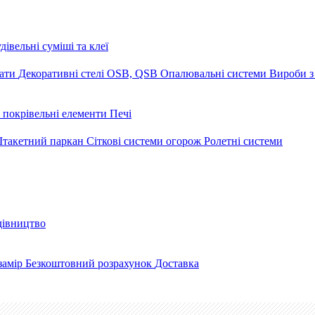
дівельні суміші та клеї
мати
Декоративні стелі
OSB, QSB
Опалювальні системи
Вироби з
 покрівельні елементи
Печі
такетний паркан
Сіткові системи огорож
Ролетні системи
дівництво
замір
Безкоштовний розрахунок
Доставка