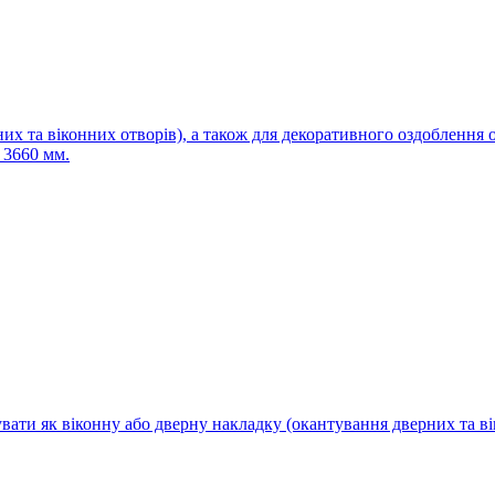
них та віконних отворів), а також для декоративного оздоблення 
 3660 мм.
вати як віконну або дверну накладку (окантування дверних та ві