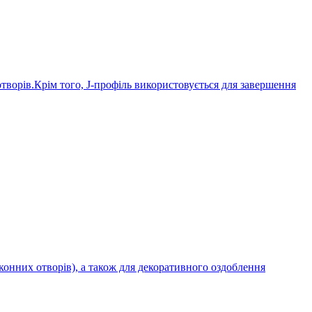
отворів.Крім того, J-профіль використовується для завершення
конних отворів), а також для декоративного оздоблення