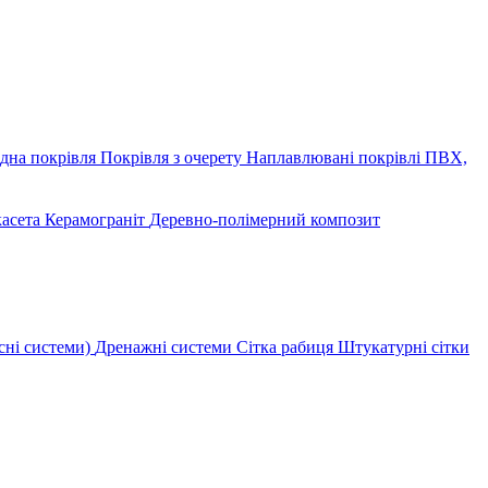
дна покрівля
Покрівля з очерету
Наплавлювані покрівлі
ПВХ,
касета
Керамограніт
Деревно-полімерний композит
сні системи)
Дренажні системи
Сітка рабиця
Штукатурні сітки