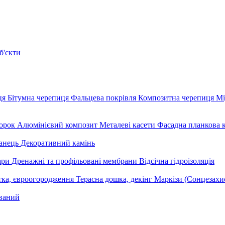
б'єкти
ця
Бітумна черепиця
Фальцева покрівля
Композитна черепиця
Мі
орок
Алюмінієвий композит
Металеві касети
Фасадна планкова 
анець
Декоративний камінь
уари
Дренажні та профільовані мембрани
Відсічна гідроізоляція
тка, євроогородження
Терасна дошка, декінг
Маркізи (Сонцезахи
ваний