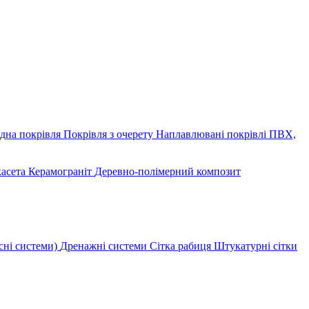
дна покрівля
Покрівля з очерету
Наплавлювані покрівлі
ПВХ,
касета
Керамограніт
Деревно-полімерний композит
сні системи)
Дренажні системи
Сітка рабиця
Штукатурні сітки