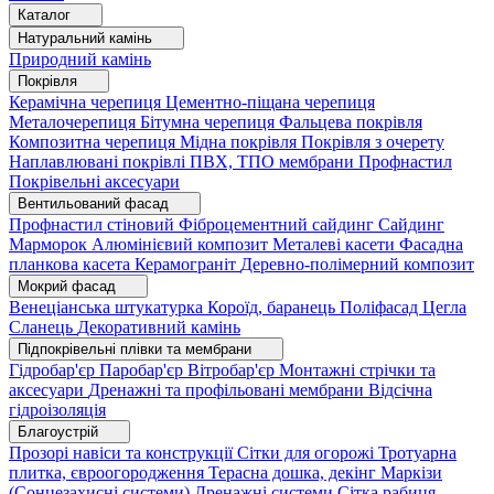
Каталог
Натуральний камінь
Природний камінь
Покрівля
Керамічна черепиця
Цементно-піщана черепиця
Металочерепиця
Бітумна черепиця
Фальцева покрівля
Композитна черепиця
Мідна покрівля
Покрівля з очерету
Наплавлювані покрівлі
ПВХ, ТПО мембрани
Профнастил
Покрівельні аксесуари
Вентильований фасад
Профнастил стіновий
Фіброцементний сайдинг
Сайдинг
Марморок
Алюмінієвий композит
Металеві касети
Фасадна
планкова касета
Керамограніт
Деревно-полімерний композит
Мокрий фасад
Венеціанська штукатурка
Короїд, баранець
Поліфасад
Цегла
Сланець
Декоративний камінь
Підпокрівельні плівки та мембрани
Гідробар'єр
Паробар'єр
Вітробар'єр
Монтажні стрічки та
аксесуари
Дренажні та профільовані мембрани
Відсічна
гідроізоляція
Благоустрій
Прозорі навіси та конструкції
Сітки для огорожі
Тротуарна
плитка, євроогородження
Терасна дошка, декінг
Маркізи
(Сонцезахисні системи)
Дренажні системи
Сітка рабиця