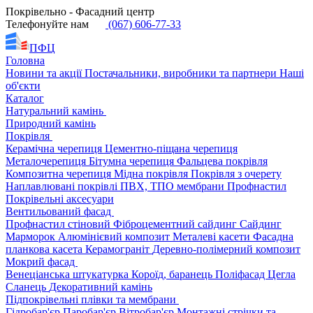
Покрівельно - Фасадний центр
Телефонуйте нам
(067) 606-77-33
ПФЦ
Головна
Новини та акції
Постачальники, виробники та партнери
Наші
об'єкти
Каталог
Натуральний камінь
Природний камінь
Покрівля
Керамічна черепиця
Цементно-піщана черепиця
Металочерепиця
Бітумна черепиця
Фальцева покрівля
Композитна черепиця
Мідна покрівля
Покрівля з очерету
Наплавлювані покрівлі
ПВХ, ТПО мембрани
Профнастил
Покрівельні аксесуари
Вентильований фасад
Профнастил стіновий
Фіброцементний сайдинг
Сайдинг
Марморок
Алюмінієвий композит
Металеві касети
Фасадна
планкова касета
Керамограніт
Деревно-полімерний композит
Мокрий фасад
Венеціанська штукатурка
Короїд, баранець
Поліфасад
Цегла
Сланець
Декоративний камінь
Підпокрівельні плівки та мембрани
Гідробар'єр
Паробар'єр
Вітробар'єр
Монтажні стрічки та