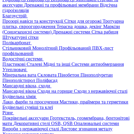
аксесуари
Дренажні та профільовані мембрани
Відсічна
гідроізоляція
Благоустрій
Прозорі навіси та конструкції
Сітки для огорожі
Тротуарна
плитка, євроогородження
Терасна дошка, декінг
Маркізи
(Сонцезахисні системи)
Дренажні системи
Сітка рабиця
Штукатурні сітки
Полікарбонат
Стільниковий
Монолітний
Профільований
ПВХ-лист
профільований
Водостічні системи
Пластикові
Сталеві
Мідні та інші
Системи антиобмерзання
Утеплювачі
Мінеральна вата
Скловата
Пінобетон
Пінополіуретан
Пінополістирол
Поліфасад
Мансардні вікна, сходи
Мансардні вікна
Сходи на горище
Сходи з нержавіючої сталі
Будівельна хімія
Лаки, фарби та просочення
Мастики, праймери та герметики
Будівельні суміші та клеї
Різне
Покрівельні аксесуари
Геотекстиль, геомембрана, бентонітові
мати
Декоративні стелі
OSB, QSB
Опалювальні системи
Вироби з нержавіючої сталі
Листове згинання металу