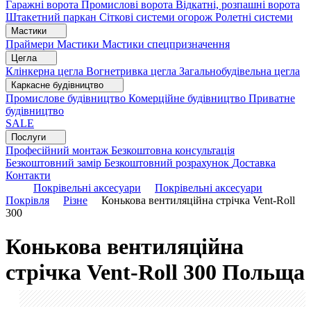
Гаражні ворота
Промислові ворота
Відкатні, розпашні ворота
Штакетний паркан
Сіткові системи огорож
Ролетні системи
Мастики
Праймери
Мастики
Мастики спецпризначення
Цегла
Клінкерна цегла
Вогнетривка цегла
Загальнобудівельна цегла
Каркасне будівництво
Промислове будівництво
Комерційне будівництво
Приватне
будівництво
SALE
Послуги
Професійний монтаж
Безкоштовна консультація
Безкоштовний замір
Безкоштовний розрахунок
Доставка
Контакти
Покрівельні аксесуари
Покрівельні аксесуари
Покрівля
Різне
Конькова вентиляційна стрічка Vent-Roll
300
Конькова вентиляційна
стрічка Vent-Roll 300
Польща