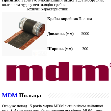
Примітки.
Гарантує максимальний захист від атмосферних
впливів та чудову вентиляцію гребня.
Технічні характеристики
Країна виробник
Польща
Довжина, (мм)
5000
Ширина, (мм)
300
MDM
Польща
Ось уже понад 15 років марка MDM є синонімом найвищої
якості. Аксесуари для облаштування покрівель MDM давно