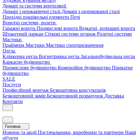
Художнє кування металу
Димарі та системи вентиляції
Димарі з нержавіючої сталі
Димарі з оцинкованої сталі
Прохідні покрівельні елементи
Печі
Воротні системи, ролети
Гаражні ворота
Промислові ворота
Відкатні, розпашні ворота
Штакетний паркан
Сіткові системи огорож
Ролетні системи
Мастики
Праймери
Мастики
Мастики спецпризначення
Цегла
Клінкерна цегла
Вогнетривка цегла
Загальнобудівельна цегла
Каркасне будівництво
Промислове будівництво
Комерційне будівництво
Приватне
будівництво
SALE
Послуги
Професійний монтаж
Безкоштовна консультація
Безкоштовний замір
Безкоштовний розрахунок
Доставка
Контакти
Головна
Новини та акції
Постачальники, виробники та партнери
Наші
об'єкти