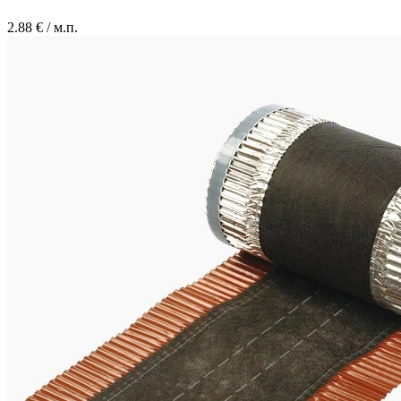
2.88
€ / м.п.