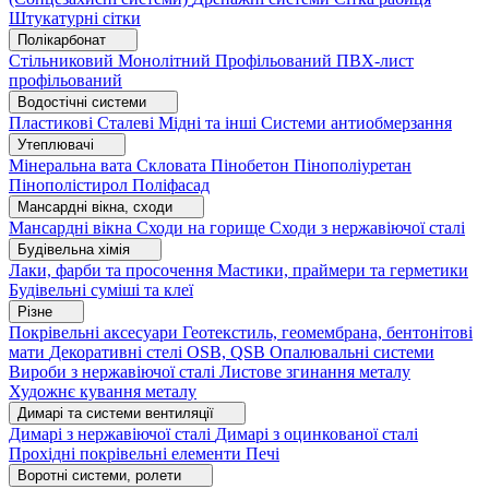
Штукатурні сітки
Полікарбонат
Стільниковий
Монолітний
Профільований
ПВХ-лист
профільований
Водостічні системи
Пластикові
Сталеві
Мідні та інші
Системи антиобмерзання
Утеплювачі
Мінеральна вата
Скловата
Пінобетон
Пінополіуретан
Пінополістирол
Поліфасад
Мансардні вікна, сходи
Мансардні вікна
Сходи на горище
Сходи з нержавіючої сталі
Будівельна хімія
Лаки, фарби та просочення
Мастики, праймери та герметики
Будівельні суміші та клеї
Різне
Покрівельні аксесуари
Геотекстиль, геомембрана, бентонітові
мати
Декоративні стелі
OSB, QSB
Опалювальні системи
Вироби з нержавіючої сталі
Листове згинання металу
Художнє кування металу
Димарі та системи вентиляції
Димарі з нержавіючої сталі
Димарі з оцинкованої сталі
Прохідні покрівельні елементи
Печі
Воротні системи, ролети