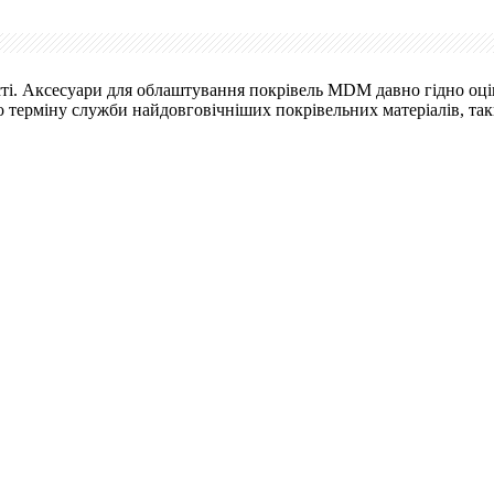
і. Аксесуари для облаштування покрівель MDM давно гідно оцін
 терміну служби найдовговічніших покрівельних матеріалів, таки