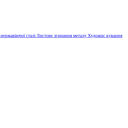
 нержавіючої сталі
Листове згинання металу
Художнє кування