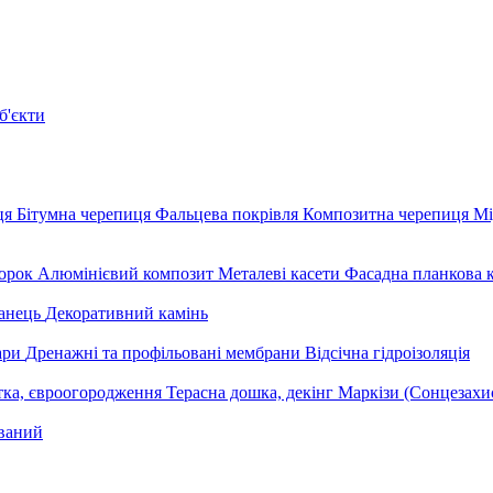
б'єкти
ця
Бітумна черепиця
Фальцева покрівля
Композитна черепиця
Мі
орок
Алюмінієвий композит
Металеві касети
Фасадна планкова 
анець
Декоративний камінь
уари
Дренажні та профільовані мембрани
Відсічна гідроізоляція
тка, євроогородження
Терасна дошка, декінг
Маркізи (Сонцезахи
ваний