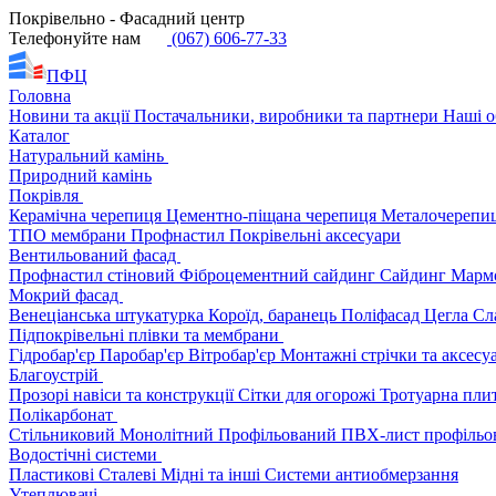
Покрівельно - Фасадний центр
Телефонуйте нам
(067) 606-77-33
ПФЦ
Головна
Новини та акції
Постачальники, виробники та партнери
Наші о
Каталог
Натуральний камінь
Природний камінь
Покрівля
Керамічна черепиця
Цементно-піщана черепиця
Металочерепи
ТПО мембрани
Профнастил
Покрівельні аксесуари
Вентильований фасад
Профнастил стіновий
Фіброцементний сайдинг
Сайдинг
Марм
Мокрий фасад
Венеціанська штукатурка
Короїд, баранець
Поліфасад
Цегла
Сл
Підпокрівельні плівки та мембрани
Гідробар'єр
Паробар'єр
Вітробар'єр
Монтажні стрічки та аксес
Благоустрій
Прозорі навіси та конструкції
Сітки для огорожі
Тротуарна пли
Полікарбонат
Стільниковий
Монолітний
Профільований
ПВХ-лист профільо
Водостічні системи
Пластикові
Сталеві
Мідні та інші
Системи антиобмерзання
Утеплювачі