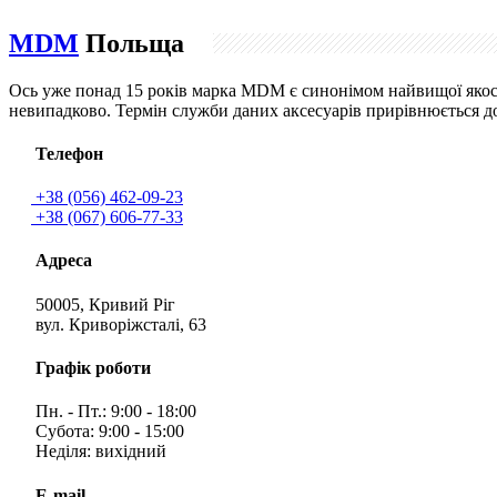
MDM
Польща
Ось уже понад 15 років марка MDM є синонімом найвищої якост
невипадково. Термін служби даних аксесуарів прирівнюється до
Телефон
+38 (056) 462-09-23
+38 (067) 606-77-33
Адреса
50005, Кривий Ріг
вул. Криворіжсталі, 63
Графік роботи
Пн. - Пт.: 9:00 - 18:00
Субота: 9:00 - 15:00
Неділя: вихідний
E-mail