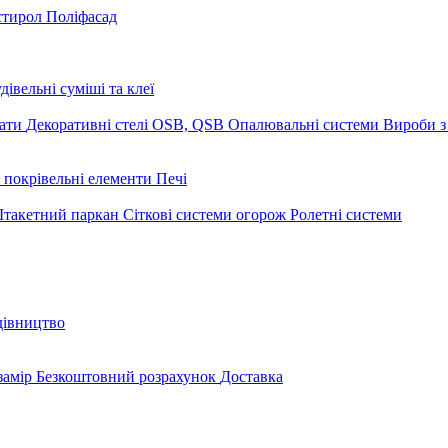
стирол
Поліфасад
дівельні суміші та клеї
мати
Декоративні стелі
OSB, QSB
Опалювальні системи
Вироби з
 покрівельні елементи
Печі
такетний паркан
Сіткові системи огорож
Ролетні системи
дівництво
замір
Безкоштовний розрахунок
Доставка