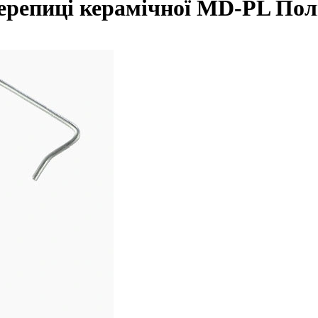
черепиці керамічної MD-PL
По