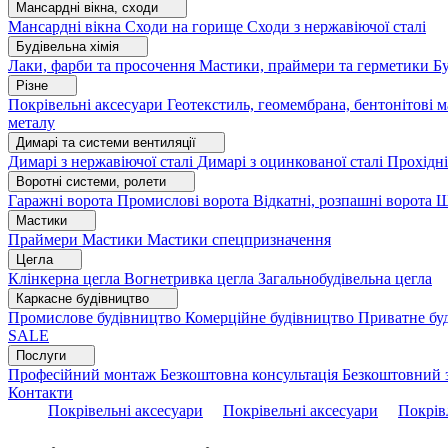
Мансардні вікна, сходи
Мансардні вікна
Сходи на горище
Сходи з нержавіючої сталі
Будівельна хімія
Лаки, фарби та просочення
Мастики, праймери та герметики
Бу
Різне
Покрівельні аксесуари
Геотекстиль, геомембрана, бентонітові 
металу
Димарі та системи вентиляції
Димарі з нержавіючої сталі
Димарі з оцинкованої сталі
Прохідні
Воротні системи, ролети
Гаражні ворота
Промислові ворота
Відкатні, розпашні ворота
Ш
Мастики
Праймери
Мастики
Мастики спецпризначення
Цегла
Клінкерна цегла
Вогнетривка цегла
Загальнобудівельна цегла
Каркасне будівництво
Промислове будівництво
Комерційне будівництво
Приватне бу
SALE
Послуги
Професійний монтаж
Безкоштовна консультація
Безкоштовний 
Контакти
Покрівельні аксесуари
Покрівельні аксесуари
Покрів