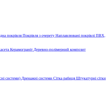
дна покрівля
Покрівля з очерету
Наплавлювані покрівлі
ПВХ,
касета
Керамограніт
Деревно-полімерний композит
сні системи)
Дренажні системи
Сітка рабиця
Штукатурні сітки