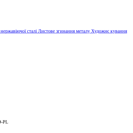
 нержавіючої сталі
Листове згинання металу
Художнє кування
D-PL