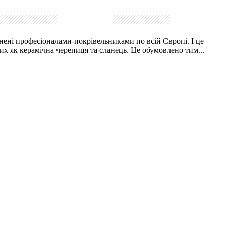
ені професіоналами-покрівельниками по всій Європі. І це
х як керамічна черепиця та сланець. Це обумовлено тим...