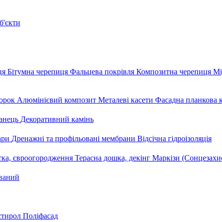
б'єкти
ця
Бітумна черепиця
Фальцева покрівля
Композитна черепиця
Мі
орок
Алюмінієвий композит
Металеві касети
Фасадна планкова 
анець
Декоративний камінь
уари
Дренажні та профільовані мембрани
Відсічна гідроізоляція
тка, євроогородження
Терасна дошка, декінг
Маркізи (Сонцезахи
ваний
стирол
Поліфасад