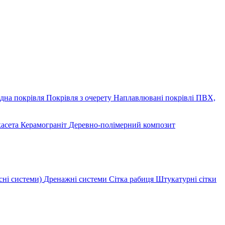
дна покрівля
Покрівля з очерету
Наплавлювані покрівлі
ПВХ,
касета
Керамограніт
Деревно-полімерний композит
сні системи)
Дренажні системи
Сітка рабиця
Штукатурні сітки