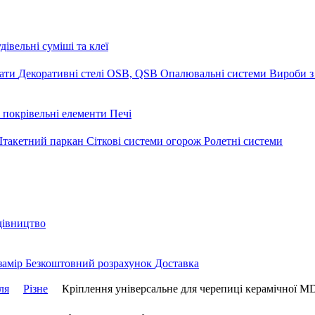
дівельні суміші та клеї
мати
Декоративні стелі
OSB, QSB
Опалювальні системи
Вироби з
 покрівельні елементи
Печі
такетний паркан
Сіткові системи огорож
Ролетні системи
дівництво
замір
Безкоштовний розрахунок
Доставка
ля
Різне
Кріплення універсальне для черепиці керамічної M