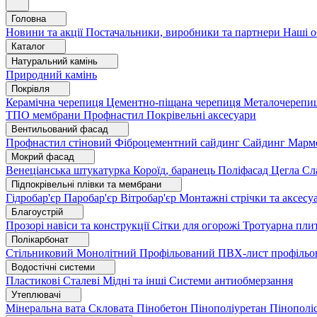
Головна
Новини та акції
Постачальники, виробники та партнери
Наші о
Каталог
Натуральний камінь
Природний камінь
Покрівля
Керамічна черепиця
Цементно-піщана черепиця
Металочерепи
ТПО мембрани
Профнастил
Покрівельні аксесуари
Вентильований фасад
Профнастил стіновий
Фіброцементний сайдинг
Сайдинг
Марм
Мокрий фасад
Венеціанська штукатурка
Короїд, баранець
Поліфасад
Цегла
Сл
Підпокрівельні плівки та мембрани
Гідробар'єр
Паробар'єр
Вітробар'єр
Монтажні стрічки та аксес
Благоустрій
Прозорі навіси та конструкції
Сітки для огорожі
Тротуарна пли
Полікарбонат
Стільниковий
Монолітний
Профільований
ПВХ-лист профільо
Водостічні системи
Пластикові
Сталеві
Мідні та інші
Системи антиобмерзання
Утеплювачі
Мінеральна вата
Скловата
Пінобетон
Пінополіуретан
Пінополі