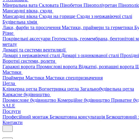
Мінеральна вата
Скловата
Пінобетон
Пінополіуретан
Пінополі
Мансардні вікна, сходи
Мансардні вікна
Сходи на горище
Сходи з нержавіючої сталі
Будівельна хімія
Лаки, фарби та просочення
Мастики, праймери та герметики
Бу
Різне
Покрівельні аксесуари
Геотекстиль, геомембрана, бентонітові 
металу
Димарі та системи вентиляції
Димарі з нержавіючої сталі
Димарі з оцинкованої сталі
Прохідні
Воротні системи, ролети
Гаражні ворота
Промислові ворота
Відкатні, розпашні ворота
Ш
Мастики
Праймери
Мастики
Мастики спецпризначення
Цегла
Клінкерна цегла
Вогнетривка цегла
Загальнобудівельна цегла
Каркасне будівництво
Промислове будівництво
Комерційне будівництво
Приватне бу
SALE
Послуги
Професійний монтаж
Безкоштовна консультація
Безкоштовний 
Контакти